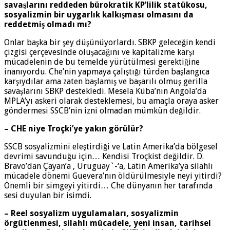
savaşlarını reddeden bürokratik KP’lilik statükosu,
sosyalizmin bir uygarlık kalkışması olmasını da
reddetmiş olmadı mı?
Onlar başka bir şey düşünüyorlardı. SBKP geleceğin kendi
çizgisi çerçevesinde oluşacağını ve kapitalizme karşı
mücadelenin de bu temelde yürütülmesi gerektiğine
inanıyordu. Che’nin yapmaya çalıştığı türden başlangıca
karşıydılar ama zaten başlamış ve başarılı olmuş gerilla
savaşlarını SBKP destekledi. Mesela Küba’nın Angola’da
MPLA’yı askeri olarak desteklemesi, bu amaçla oraya asker
göndermesi SSCB’nin izni olmadan mümkün değildir.
– CHE niye Troçki’ye yakın görülür?
SSCB sosyalizmini eleştirdiği ve Latin Amerika’da bölgesel
devrimi savunduğu için… Kendisi Troçkist değildir. D.
Bravo’dan Çayan’a , Uruguay`-‘a, Latin Amerika’ya silahlı
mücadele dönemi Guevera’nın öldürülmesiyle neyi yitirdi?
Önemli bir simgeyi yitirdi… Che dünyanın her tarafında
sesi duyulan bir isimdi.
– Reel sosyalizm uygulamaları, sosyalizmin
örgütlenmesi, silahlı mücadele, yeni insan, tarihsel