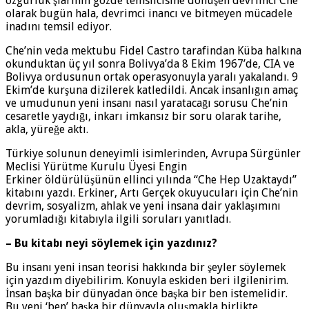
özgürlük şiarının gözde temsilcisine dönüşen devrimci Che
olarak bugün hala, devrimci inancı ve bitmeyen mücadele
inadını temsil ediyor.
Che’nin veda mektubu Fidel Castro tarafindan Küba halkına
okunduktan üç yıl sonra Bolivya’da 8 Ekim 1967’de, CIA ve
Bolivya ordusunun ortak operasyonuyla yaralı yakalandı. 9
Ekim’de kurşuna dizilerek katledildi. Ancak insanlıḡın amaç
ve umudunun yeni insanı nasıl yaratacaḡı sorusu Che’nin
cesaretle yaydıḡı, inkarı imkansız bir soru olarak tarihe,
akla, yüreğe aktı.
Türkiye solunun deneyimli isimlerinden, Avrupa Sürgünler
Meclisi Yürütme Kurulu Üyesi Engin
Erkiner öldürülüşünün ellinci yılında “Che Hep Uzaktaydı”
kitabını yazdı. Erkiner, Artı Gerçek okuyucuları için Che’nin
devrim, sosyalizm, ahlak ve yeni insana dair yaklaşımını
yorumladığı kitabıyla ilgili soruları yanıtladı.
– Bu kitabı neyi söylemek için yazdınız?
Bu insanı yeni insan teorisi hakkında bir şeyler söylemek
için yazdım diyebilirim. Konuyla eskiden beri ilgilenirim.
İnsan başka bir dünyadan önce başka bir ben istemelidir.
Bu yeni ‘ben’ başka bir dünyayla oluşmakla birlikte