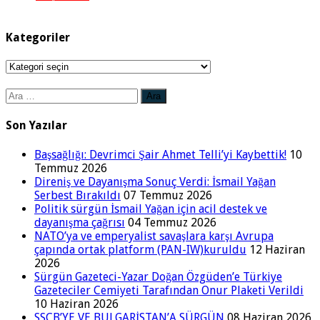
Kategoriler
Kategoriler
Arama:
Son Yazılar
Başsağlığı: Devrimci Şair Ahmet Telli’yi Kaybettik!
10
Temmuz 2026
Direniş ve Dayanışma Sonuç Verdi: İsmail Yağan
Serbest Bırakıldı
07 Temmuz 2026
Politik sürgün İsmail Yağan için acil destek ve
dayanışma çağrısı
04 Temmuz 2026
NATO’ya ve emperyalist savaşlara karşı Avrupa
çapında ortak platform (PAN-IW)kuruldu
12 Haziran
2026
Sürgün Gazeteci-Yazar Doğan Özgüden’e Türkiye
Gazeteciler Cemiyeti Tarafından Onur Plaketi Verildi
10 Haziran 2026
SSCB’YE VE BULGARİSTAN’A SÜRGÜN
08 Haziran 2026