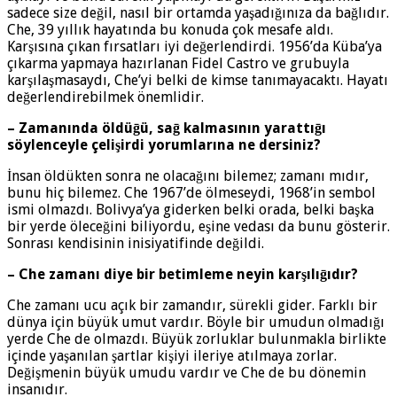
sadece size değil, nasıl bir ortamda yaşadığınıza da bağlıdır.
Che, 39 yıllık hayatında bu konuda çok mesafe aldı.
Karşısına çıkan fırsatları iyi değerlendirdi. 1956’da Küba’ya
çıkarma yapmaya hazırlanan Fidel Castro ve grubuyla
karşılaşmasaydı, Che’yi belki de kimse tanımayacaktı. Hayatı
değerlendirebilmek önemlidir.
– Zamanında öldüḡü, saḡ kalmasının yarattıḡı
söylenceyle çelişirdi yorumlarına ne dersiniz?
İnsan öldükten sonra ne olacağını bilemez; zamanı mıdır,
bunu hiç bilemez. Che 1967’de ölmeseydi, 1968’in sembol
ismi olmazdı. Bolivya’ya giderken belki orada, belki başka
bir yerde öleceğini biliyordu, eşine vedası da bunu gösterir.
Sonrası kendisinin inisiyatifinde değildi.
– Che zamanı diye bir betimleme neyin karşılıḡıdır?
Che zamanı ucu açık bir zamandır, sürekli gider. Farklı bir
dünya için büyük umut vardır. Böyle bir umudun olmadığı
yerde Che de olmazdı. Büyük zorluklar bulunmakla birlikte
içinde yaşanılan şartlar kişiyi ileriye atılmaya zorlar.
Değişmenin büyük umudu vardır ve Che de bu dönemin
insanıdır.