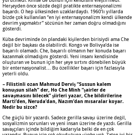
yürütmedi. Kimse de bunun için kendisini eleştirmedi.
Herşeyden önce sözde değil pratikte enternasyonalizmi
başardı. O hep ülkesinden uzaklardaydı. 1960’lı yıllarda
bizde çok kullanılan “en iyi enternasyonalizm kendi ülkende
devrim yapmaktır” sözünün her zaman doğru olmadığını
gösterdi.
Küba devriminde ön plandaki kişilerden birisiydi ama Che
değil bir başkası da olabilirdi. Kongo ve Bolivya’da ise
başarılı olamadı. Che, başarılı olmanın her konuda başarı
kazanmak olmadığını gösterdi. Yeni insanı kendisinde
oluşturan ve bunun için her şeye sırtını dönebilen büyük
bir enternasyonalist… Bu özellikler başarı için fazlasıyla
yeterli oldu.
– Filistinli ozan Mahmud Derviş “Sussun kalem
konuşsun silah” der, Ho Che Minh “şairler de
savaşmasını bilecek” şiirleri yazar, Che bildirilerine
Marti’den, Neruda’dan, Nazım’dan mısaralar koyar.
Nedir bu sizce?
Che güçlü bir yazardı. Sadece gerilla savaşı üzerine değil,
sosyalizmin sorunları ve yeni insan üzerine de yazdı. Gerilla
savaşçıları içinde bildiğim kadarıyla belki de en çok
yazandır. Bunun için çok okuduğuna şüphe yok. Zaten iyi bir