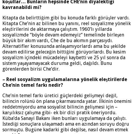
koşullar… Bunların hepsinde CHE’nin diyalektigi
kavranabildi mi?
Kitapta da belirttiğim gibi bu konuda farklı görüşler vardı.
Kitapta Che’nin az bilinen bu yanını, reel sosyalizme yönelik
eleştirilerini de aktarmaya çalıştım. 1960’lı yıllarda
sosyalizmde “böyle devam edemeyiz“ temelinde birleşen
büyük bir akım vardı, Che de bu akımın parçasıydı.
Alternatifler konusunda anlaşamıyorlardı ama bu şekilde
devam edilirse geleceğin bittiğini görüyorlardı. Bu kesim
sosyalizm içindeki mücadeleyi kaybetti ve 25 yıl sonra da
sistem yaşayamayacak duruma geldi, dağıldı. Bunu
görenlerden birisi Che’dir.
– Reel sosyalizm uygulamalarına yönelik eleştirilerde
Che’nin temel farkı nedir?
Che’nin temel farkı üretici güçlerdeki gelişmeyi değil,
bilincin rolünü ön plana çıkarmasında yatar. İlkinin önemini
reddetmiyordu ama sosyalist bilincin gelişmesi için –
karşılıksız çalışma gibi- ek bir dizi pratik öneriyordu.
Küba’da Sanayi Bakanı iken bunları uygulamaya da çalıştı.
İstediği sonuçlara ulaşamadı ama en azından soruyu doğru
sormuştu. Bugüne kadarki gibi değilse, nasıl devam etmek