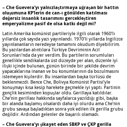
– Che Guevera’yı yalnızlaştırmaya uğraşan bir hattın
oluşumuna KP’lerin de can-ı gönülden katılması
değersiz insanlık tasarımını gercekleştiren
emperyalizme pasif de olsa katkı değil mi?
Latin Amerika komünist partileriyle ilgili olarak 1960’lı
yıllarda çok sayıda yazı yayınlandı. 1970’li yıllarda İngilizce
yayınlananların neredeyse tamamını okudum diyebilirim.
Bu yazılardan alıntılara Türkiye Devriminin Acil
Sorunları’nda da yer verdim. Bu partilerin sorumluları
genellikle sendikalarda üst düzeyde yer alan, düzenle iyi
ilişki içinde bulunan, günün birinde bir şekilde devrim
yapacaklarına inanan ve bu konumlarının da bozulmasını
istemeyen kişilerdir. Bu insanlardan başka türlüsü de
beklenmezdi. Bence Che, Bolivya Komünist Partisi’yle
konuşmayı kısa kesip harekete geçmekle iyi yaptı. Partinin
gençlik kesiminden kopuşlar oldu. Gerillaya katıldılar.
Che’nin gerillası hakkında sayfalarca yazıldığı gibi, başka
bir alanda başlamış olsalardı daha iyi olurdu ama Che’nin
grubu savaşa başladıktan sonra yok edilen ilk gerilla grubu
değildir. Ardından gelenler de başarılı olamadı.
– Che Guevera’yı şikayet eden SBKP ve ÇKP gerilla