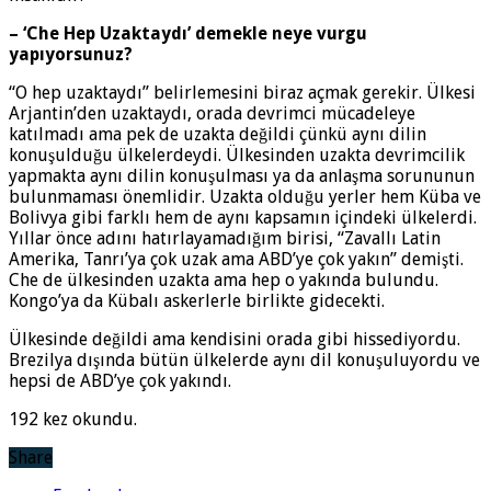
– ‘Che Hep Uzaktaydı’ demekle neye vurgu
yapıyorsunuz?
“O hep uzaktaydı” belirlemesini biraz açmak gerekir. Ülkesi
Arjantin’den uzaktaydı, orada devrimci mücadeleye
katılmadı ama pek de uzakta değildi çünkü aynı dilin
konuşulduğu ülkelerdeydi. Ülkesinden uzakta devrimcilik
yapmakta aynı dilin konuşulması ya da anlaşma sorununun
bulunmaması önemlidir. Uzakta olduğu yerler hem Küba ve
Bolivya gibi farklı hem de aynı kapsamın içindeki ülkelerdi.
Yıllar önce adını hatırlayamadığım birisi, “Zavallı Latin
Amerika, Tanrı’ya çok uzak ama ABD’ye çok yakın” demişti.
Che de ülkesinden uzakta ama hep o yakında bulundu.
Kongo’ya da Kübalı askerlerle birlikte gidecekti.
Ülkesinde değildi ama kendisini orada gibi hissediyordu.
Brezilya dışında bütün ülkelerde aynı dil konuşuluyordu ve
hepsi de ABD’ye çok yakındı.
192 kez okundu.
Share