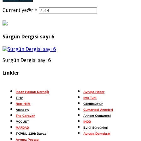
Current ye@r
*
Sürgün Dergisi sayı 6
Sürgün Dergisi sayı 6
Linkler
İnsan Hakları Derneği
Avrupa Haber
TİHV
İnfo Turk
Rote Hilfe
Görülmüştür
Amnesty
Cumartesi Anneleri
The Caravan
Annem Cumartesi
MOJUST
IHDD
MAFDAD
Eylül Sürgünleri
TKP/ML 129b Davası
Avrupa Demokrat
Avrupa Postası