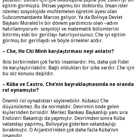
eğitim görmüştü. İhtisas yapmış bir doktordu. İnsan ister
istemez sosyolojide muhtemelen öğretim üyesi olan
Subcommandante Marcos geliyor. Ya da Bolivya Devlet
Başkanı Morales’in bir dönem yardımcısı olan –adını
hatırlamıyorum- sosyoloji ve matematik bölümlerini
bitirmiş eski bir gerillayı hatırlıyorsunuz. Che iyi eğitim
görmüş bir gerillaydı ve böyle örnekler azdır.
– Che, Ho Chi Minh karşlaştırması neyi anlatır?
İkisi birbirinden çok farklı insanlardır. Ho, daha çok Fidel
ile karşılaştırılabilir. Bağlı oldukları bir ülke vardır. Che için
bu söz konusu değildir.
– Küba ve Castro, Che’nin bayraklaşmasında ne oranda
rol oynamıştır?
Önemli rol oynadıkları söylenebilir. Kübasız Che
düşünülemez. Bu da normaldir. Devrimin önde gelen
kişilerinden birisidir. Merkez Bankası Başkanlığı yanı sıra
Endüstri Bakanlığı da yapmıştır. Devrimden sonra Küba
vatandaşı yapılmış, Bolivya’ya giderken vatandaşlığı
bırakmıştır. O Arjantin’inden çok daha fazla Küba’nın
insanıdır.