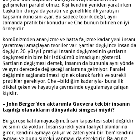
gelişmeleri paralel olmaz. Kişi kendini yeniden yaratırken
başka bir dünya da yaratır ve genellikle ilk yaratışın
kapsamı ikincisini aşar. Bu sadece teorik değil, aynı
zamanda pratik bir konudur ve Che bunun bilinen en iyi
örneğidir.
Komünizmden anarşizme ve hatta faşizme kadar yeni insanı
yaratmayı amaçlayan teoriler var. Şartlar değişince insan da
değişir. 20. yüzyıl pratiği insanin değişmesinin şartların
değişmesinin bire bir izdüşümü olmadığını gösterdi.
Şartların değişmesi demek, insanın da bununla aynı yönde
ve aynı derecede değişeceği anlamına gelmiyor. Paralel
değişimin sağlanabilmesi için ek olarak farklı ve sürekli
pratikler gerekiyor. Che –bildiğim kadarıyla- buna ilk
dikkat çeken ve hayatıyla çevresinde uygulamaya çalışan
kişidir.
– John Berger’den aktarımla Guevera tek bir insanın
taşıdığı olanakların dünyadaki simgesi miydi?
Bu görüşe katılamayacağım. İnsan kapasitesi sabit değildir
ve sınırı da yoktur. İnsan sürekli yeni faaliyet alanlarına
girer, kendini aşmaya çalışır ve zaten yeni bir ‘ben’ kendini
aşmayı ve bunu sürekli yapmayı da gerektirir. Başarınız