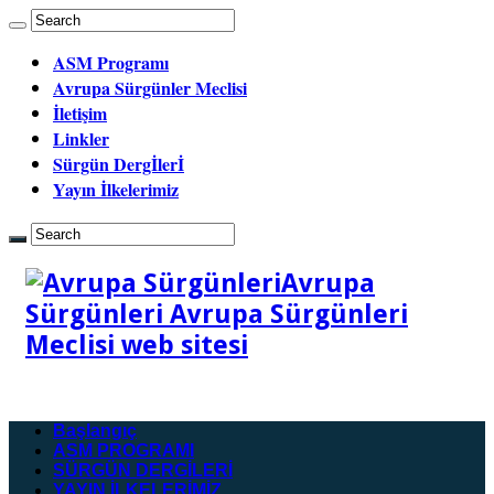
ASM Programı
Avrupa Sürgünler Meclisi
İletişim
Linkler
Sürgün Dergİlerİ
Yayın İlkelerimiz
Avrupa
Sürgünleri Avrupa Sürgünleri
Meclisi web sitesi
Başlangıç
ASM PROGRAMI
SÜRGÜN DERGİLERİ
YAYIN İLKELERİMİZ