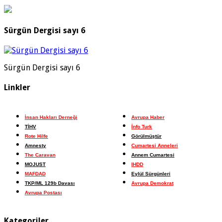
Sürgün Dergisi sayı 6
Sürgün Dergisi sayı 6
Linkler
İnsan Hakları Derneği
Avrupa Haber
TİHV
İnfo Turk
Rote Hilfe
Görülmüştür
Amnesty
Cumartesi Anneleri
The Caravan
Annem Cumartesi
MOJUST
IHDD
MAFDAD
Eylül Sürgünleri
TKP/ML 129b Davası
Avrupa Demokrat
Avrupa Postası
Kategoriler