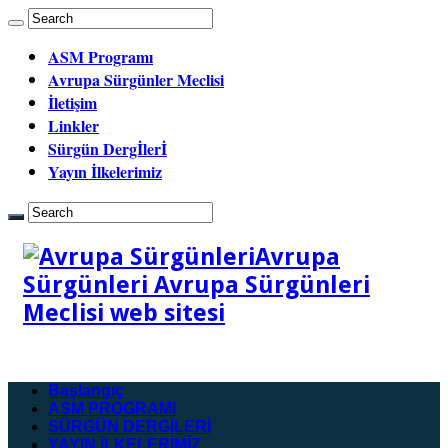
ASM Programı
Avrupa Sürgünler Meclisi
İletişim
Linkler
Sürgün Dergİlerİ
Yayın İlkelerimiz
Avrupa
Sürgünleri Avrupa Sürgünleri
Meclisi web sitesi
Başlangıç
ASM PROGRAMI
SÜRGÜN DERGİLERİ
YAYIN İLKELERİMİZ