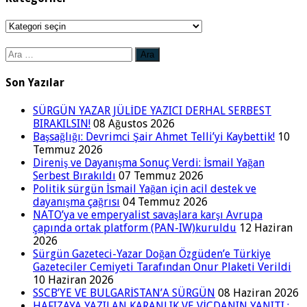
Kategoriler
Arama:
Son Yazılar
SÜRGÜN YAZAR JÜLİDE YAZICI DERHAL SERBEST
BIRAKILSIN!
08 Ağustos 2026
Başsağlığı: Devrimci Şair Ahmet Telli’yi Kaybettik!
10
Temmuz 2026
Direniş ve Dayanışma Sonuç Verdi: İsmail Yağan
Serbest Bırakıldı
07 Temmuz 2026
Politik sürgün İsmail Yağan için acil destek ve
dayanışma çağrısı
04 Temmuz 2026
NATO’ya ve emperyalist savaşlara karşı Avrupa
çapında ortak platform (PAN-IW)kuruldu
12 Haziran
2026
Sürgün Gazeteci-Yazar Doğan Özgüden’e Türkiye
Gazeteciler Cemiyeti Tarafından Onur Plaketi Verildi
10 Haziran 2026
SSCB’YE VE BULGARİSTAN’A SÜRGÜN
08 Haziran 2026
HAFIZAYA YAZILAN KARANLIK VE VİCDANIN YANITI :