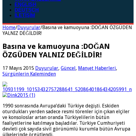
ENGLISH
DEUTSCH
İLETİŞİM
Home
/
Duyurular
/
Basına ve kamuoyuna :DOĞAN ÖZGÜDEN
YALNIZ DEĞİLDİR!
Basına ve kamuoyuna :DOĞAN
ÖZGÜDEN YALNIZ DEĞİLDİR!
17 Mayıs 2015
Duyurular
,
Güncel
,
Manşet Haberleri
,
Sürgünlerin Kaleminden
1990 sonrasında Avrupa’daki Türkiye değişti. Eskiden
oturdukları yerden sadece resmi törenler için çıkan elçiler
ve konsoloslar artan oranda Türkiyelilerin bütün
faaliyetlerine katılmaya başladılar. Türkiye Cumhuriyeti
devleti çok sayıda sivil görünümlü kurumla bütün Avrupa
ülkelerinde örgütlendi.