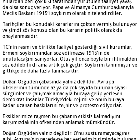
Yıllardan beri çok kişi tarafından yürütülen faaliyet yavaş
da olsa sonuç veriyor. Papa ve Almanya Cumhurbaşkanıyla
Meclis Başkanı 1915’i soykırım olarak nitelendirdiler.
Tarihçiler bu konudaki kararlarını çoktan vermiş bulunuyor
ve şimdi söz konusu olan bu kararın politik olarak da
onaylanmasıdır.
TC’nin resmi ve birlikte faaliyet gösterdiği sivil kurumlar,
Ermeni soykırımından söz edilmezse 1915’in de
unutulacağını sanıyorlar. Otuz yıl önce böyle bir ihtimalden
söz edilebilirdi ama artık çok geçtir. Soykırım tanınmıştır ve
gittikçe de daha fazla tanınacaktır.
Doğan Özgüden çabasında yalnız değildir. Avrupa
ülkelerinin tümünde az ya da çok sayıda bulunan siyasi
sürgünler ve çalışmak amacıyla buraya gelip yerleşen
demokrat insanlar Türkiye’deki rejimi ve onun buraya
kadar uzanan baskılarını teşhir ve protesto ediyorlar.
Eksiklerimize rağmen bu çabanın etkisiz kalmadığını
karşımızdakinin öfkesinden anlamak mümkündür.
Doğan Özgüden yalnız değildir. O’nu susturamayacağınız
gibi, Avrupa’nın neredeyse her yerleşim biriminde bulunan