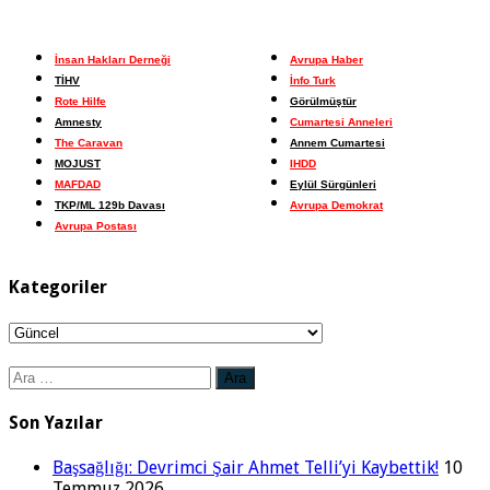
İnsan Hakları Derneği
Avrupa Haber
TİHV
İnfo Turk
Rote Hilfe
Görülmüştür
Amnesty
Cumartesi Anneleri
The Caravan
Annem Cumartesi
MOJUST
IHDD
MAFDAD
Eylül Sürgünleri
TKP/ML 129b Davası
Avrupa Demokrat
Avrupa Postası
Kategoriler
Kategoriler
Arama:
Son Yazılar
Başsağlığı: Devrimci Şair Ahmet Telli’yi Kaybettik!
10
Temmuz 2026