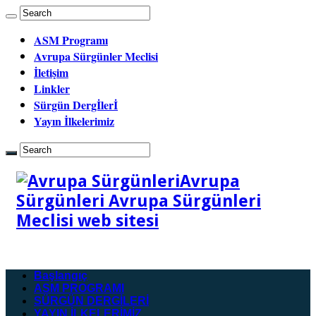
ASM Programı
Avrupa Sürgünler Meclisi
İletişim
Linkler
Sürgün Dergİlerİ
Yayın İlkelerimiz
Avrupa
Sürgünleri Avrupa Sürgünleri
Meclisi web sitesi
Başlangıç
ASM PROGRAMI
SÜRGÜN DERGİLERİ
YAYIN İLKELERİMİZ