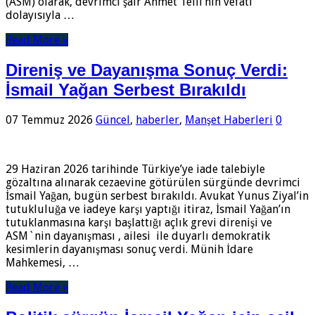
(ASM) olarak, devrimci şair Ahmet Telli’nin vefatı
dolayısıyla …
Read More »
Direniş ve Dayanışma Sonuç Verdi:
İsmail Yağan Serbest Bırakıldı
07 Temmuz 2026
Güncel
,
haberler
,
Manşet Haberleri
0
29 Haziran 2026 tarihinde Türkiye’ye iade talebiyle
gözaltına alınarak cezaevine götürülen sürgünde devrimci
İsmail Yağan, bugün serbest bırakıldı. Avukat Yunus Ziyal’in
tutukluluğa ve iadeye karşı yaptığı itiraz, İsmail Yağan’ın
tutuklanmasına karşı başlattığı açlık grevi direnişi ve
ASM`nin dayanışması , ailesi ile duyarlı demokratik
kesimlerin dayanışması sonuç verdi. Münih İdare
Mahkemesi, …
Read More »