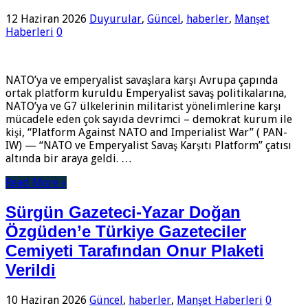
12 Haziran 2026
Duyurular
,
Güncel
,
haberler
,
Manşet
Haberleri
0
NATO’ya ve emperyalist savaşlara karşı Avrupa çapında
ortak platform kuruldu Emperyalist savaş politikalarına,
NATO’ya ve G7 ülkelerinin militarist yönelimlerine karşı
mücadele eden çok sayıda devrimci – demokrat kurum ile
kişi, “Platform Against NATO and Imperialist War” ( PAN-
IW) — “NATO ve Emperyalist Savaş Karşıtı Platform” çatısı
altında bir araya geldi. …
Read More »
Sürgün Gazeteci-Yazar Doğan
Özgüden’e Türkiye Gazeteciler
Cemiyeti Tarafından Onur Plaketi
Verildi
10 Haziran 2026
Güncel
,
haberler
,
Manşet Haberleri
0