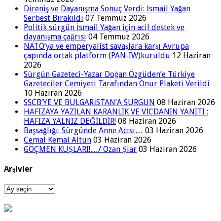
Direniş ve Dayanışma Sonuç Verdi: İsmail Yağan
Serbest Bırakıldı
07 Temmuz 2026
Politik sürgün İsmail Yağan için acil destek ve
dayanışma çağrısı
04 Temmuz 2026
NATO’ya ve emperyalist savaşlara karşı Avrupa
çapında ortak platform (PAN-IW)kuruldu
12 Haziran
2026
Sürgün Gazeteci-Yazar Doğan Özgüden’e Türkiye
Gazeteciler Cemiyeti Tarafından Onur Plaketi Verildi
10 Haziran 2026
SSCB’YE VE BULGARİSTAN’A SÜRGÜN
08 Haziran 2026
HAFIZAYA YAZILAN KARANLIK VE VİCDANIN YANITI :
HAFIZA YALNIZ DEĞİLDİR!
08 Haziran 2026
Başsağlığı: Sürgünde Anne Acısı…
03 Haziran 2026
Cemal Kemal Altun
03 Haziran 2026
GÖÇMEN KUŞLARI!…/ Ozan Şiar
03 Haziran 2026
Arşivler
Arşivler