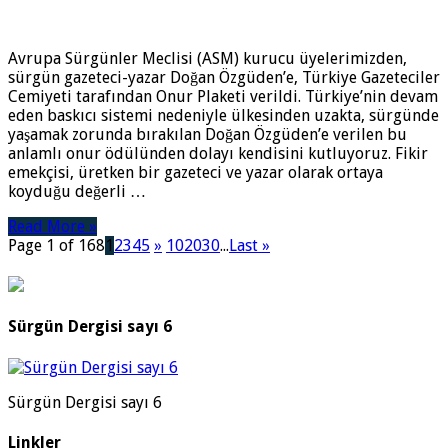
Avrupa Sürgünler Meclisi (ASM) kurucu üyelerimizden,
sürgün gazeteci-yazar Doğan Özgüden’e, Türkiye Gazeteciler
Cemiyeti tarafından Onur Plaketi verildi. Türkiye’nin devam
eden baskıcı sistemi nedeniyle ülkesinden uzakta, sürgünde
yaşamak zorunda bırakılan Doğan Özgüden’e verilen bu
anlamlı onur ödülünden dolayı kendisini kutluyoruz. Fikir
emekçisi, üretken bir gazeteci ve yazar olarak ortaya
koyduğu değerli …
Read More »
Page 1 of 168
1
2
3
4
5
»
10
20
30
...
Last »
Sürgün Dergisi sayı 6
Sürgün Dergisi sayı 6
Linkler