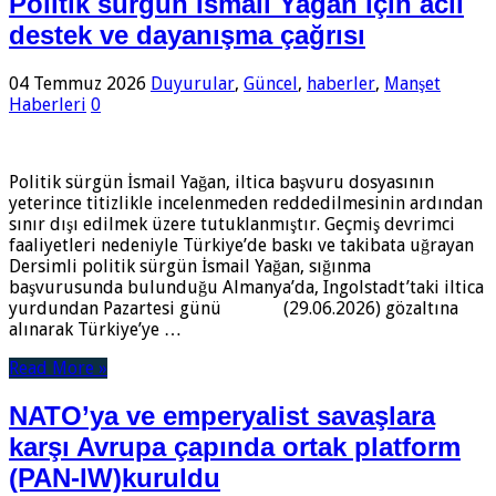
Politik sürgün İsmail Yağan için acil
destek ve dayanışma çağrısı
04 Temmuz 2026
Duyurular
,
Güncel
,
haberler
,
Manşet
Haberleri
0
Politik sürgün İsmail Yağan, iltica başvuru dosyasının
yeterince titizlikle incelenmeden reddedilmesinin ardından
sınır dışı edilmek üzere tutuklanmıştır. Geçmiş devrimci
faaliyetleri nedeniyle Türkiye’de baskı ve takibata uğrayan
Dersimli politik sürgün İsmail Yağan, sığınma
başvurusunda bulunduğu Almanya’da, Ingolstadt’taki iltica
yurdundan Pazartesi günü (29.06.2026) gözaltına
alınarak Türkiye’ye …
Read More »
NATO’ya ve emperyalist savaşlara
karşı Avrupa çapında ortak platform
(PAN-IW)kuruldu