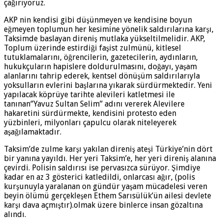
çağırıyoruz.
AKP nin kendisi gibi düşünmeyen ve kendisine boyun
eğmeyen toplumun her kesimine yönelik saldırılarına karşı,
Taksimde baslayan direniş mutlaka yükseltilmelidir. AKP,
Toplum üzerinde estirdiği faşist zulmünü, kitlesel
tutuklamalarını, öğrencilerin, gazetecilerin, aydınların,
hukukçuların hapislere doldurulmasını, doğayı, yaşam
alanlarını tahrip ederek, kentsel dönüşüm saldırılarıyla
yoksulların evlerini başlarına yıkarak sürdürmektedir. Yeni
yapılacak köprüye tarihte alevileri katletmesi ile
tanınan‘’Yavuz Sultan Selim’’ adını vererek Alevilere
hakaretini sürdürmekte, kendisini protesto eden
yüzbinleri, milyonları çapulcu olarak niteleyerek
aşağılamaktadır.
Taksim’de zulme karşı yakılan direniş ateşi Türkiye’nin dört
bir yanına yayıldı. Her yeri Taksim’e, her yeri direniş alanına
çevirdi. Polisin saldırısı ise pervasızca sürüyor. Şimdiye
kadar en az 3 gösterici katledildi, onlarcası ağır, (polis
kurşunuyla yaralanan on gündür yaşam mücadelesi veren
beyin ölümü gerçekleşen Ethem Sarısülük’ün ailesi devlete
karşı dava açmıştır).olmak üzere binlerce insan gözaltına
alındı.