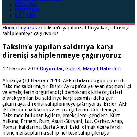
ENGLISH
DEUTSCH
İLETİŞİM
Home
/
Duyurular
/
Taksim‘e yapılan saldırıya karşı direnişi
sahiplenmeye çağırıyoruz
Taksim‘e yapılan saldırıya karşı
direnişi sahiplenmeye çağırıyoruz
12 Haziran 2013
Duyurular
,
Güncel
,
Manşet Haberleri
Almanya (11 Haziran 2013) AKP iktidarı bugün polisi ile
Taksime saldırmıştır. Bizler Avrupa’da yaşayan göçmen işçi
ve emekçilerin örgütlendiği demokratik kitle örgütleri
olarak yapılan bu saldırıya karşı sesimizi daha gür
çıkarmaya, direnişi sahiplenmeye çağırıyoruz. Bizler, AKP
iktıdarının halklarımıza estirdigi teröre dur demeye,
Taksimde bulunan işçilere, emekçilere, gençlere, Kürt
halkına, Ermeni, Rum, Asuri-Süryani, Laz, Çerkez, Arap,
Roman halklarina, Basta Alevi, Ezidi olmak üzere farklı
inanç mensuplarına sahip herkese sahip çıkmaya