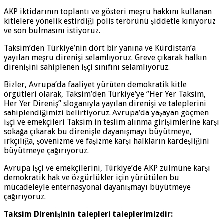
AKP iktidarının toplantı ve gösteri meşru hakkını kullanan
kitlelere yönelik estirdiği polis terörünü şiddetle kınıyoruz
ve son bulmasını istiyoruz.
Taksim’den Türkiye’nin dört bir yanına ve Kürdistan’a
yayılan meşru direnişi selamlıyoruz. Greve çıkarak halkın
direnişini sahiplenen işçi sınıfını selamlıyoruz.
Bizler, Avrupa’da faaliyet yürüten demokratik kitle
örgütleri olarak, Taksim’den Türkiye’ye ‘’Her Yer Taksim,
Her Yer Direniş’’ sloganıyla yayılan direnişi ve taleplerini
sahiplendiğimizi belirtiyoruz. Avrupa’da yaşayan göçmen
işçi ve emekçileri Taksim in teslim alınma girişimlerine karşı
sokağa çıkarak bu direnişle dayanışmayı büyütmeye,
ırkçılığa, şovenizme ve faşizme karşı halkların kardeşliğini
büyütmeye çağırıyoruz.
Avrupa işçi ve emekçilerini, Türkiye’de AKP zulmüne karşı
demokratik hak ve özgürlükler için yürütülen bu
mücadeleyle enternasyonal dayanışmayı büyütmeye
çağırıyoruz.
Taksim Direnişinin talepleri taleplerimizdir: