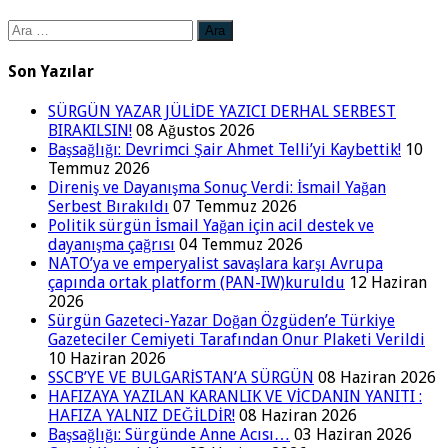
Arama:
Son Yazılar
SÜRGÜN YAZAR JÜLİDE YAZICI DERHAL SERBEST
BIRAKILSIN!
08 Ağustos 2026
Başsağlığı: Devrimci Şair Ahmet Telli’yi Kaybettik!
10
Temmuz 2026
Direniş ve Dayanışma Sonuç Verdi: İsmail Yağan
Serbest Bırakıldı
07 Temmuz 2026
Politik sürgün İsmail Yağan için acil destek ve
dayanışma çağrısı
04 Temmuz 2026
NATO’ya ve emperyalist savaşlara karşı Avrupa
çapında ortak platform (PAN-IW)kuruldu
12 Haziran
2026
Sürgün Gazeteci-Yazar Doğan Özgüden’e Türkiye
Gazeteciler Cemiyeti Tarafından Onur Plaketi Verildi
10 Haziran 2026
SSCB’YE VE BULGARİSTAN’A SÜRGÜN
08 Haziran 2026
HAFIZAYA YAZILAN KARANLIK VE VİCDANIN YANITI :
HAFIZA YALNIZ DEĞİLDİR!
08 Haziran 2026
Başsağlığı: Sürgünde Anne Acısı…
03 Haziran 2026