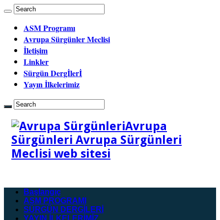
ASM Programı
Avrupa Sürgünler Meclisi
İletişim
Linkler
Sürgün Dergİlerİ
Yayın İlkelerimiz
Avrupa
Sürgünleri Avrupa Sürgünleri
Meclisi web sitesi
Başlangıç
ASM PROGRAMI
SÜRGÜN DERGİLERİ
YAYIN İLKELERİMİZ