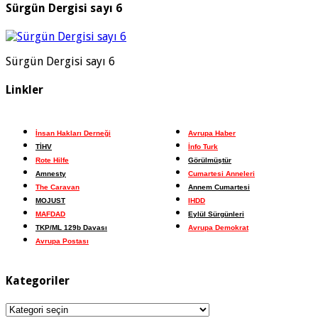
Sürgün Dergisi sayı 6
Sürgün Dergisi sayı 6
Linkler
İnsan Hakları Derneği
Avrupa Haber
TİHV
İnfo Turk
Rote Hilfe
Görülmüştür
Amnesty
Cumartesi Anneleri
The Caravan
Annem Cumartesi
MOJUST
IHDD
MAFDAD
Eylül Sürgünleri
TKP/ML 129b Davası
Avrupa Demokrat
Avrupa Postası
Kategoriler
Kategoriler