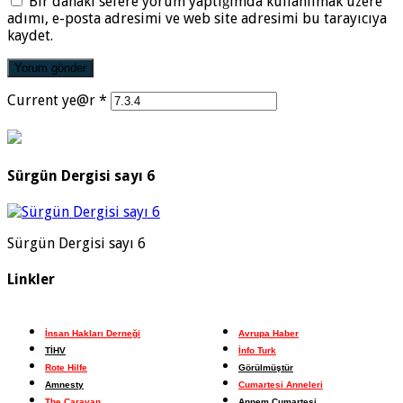
Bir dahaki sefere yorum yaptığımda kullanılmak üzere
adımı, e-posta adresimi ve web site adresimi bu tarayıcıya
kaydet.
Current ye@r
*
Sürgün Dergisi sayı 6
Sürgün Dergisi sayı 6
Linkler
İnsan Hakları Derneği
Avrupa Haber
TİHV
İnfo Turk
Rote Hilfe
Görülmüştür
Amnesty
Cumartesi Anneleri
The Caravan
Annem Cumartesi