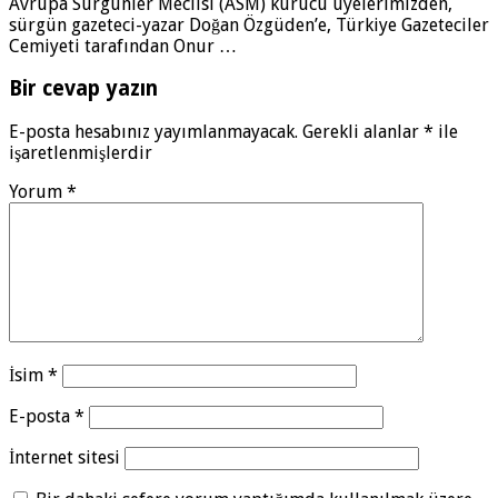
Avrupa Sürgünler Meclisi (ASM) kurucu üyelerimizden,
sürgün gazeteci-yazar Doğan Özgüden’e, Türkiye Gazeteciler
Cemiyeti tarafından Onur …
Bir cevap yazın
E-posta hesabınız yayımlanmayacak.
Gerekli alanlar
*
ile
işaretlenmişlerdir
Yorum
*
İsim
*
E-posta
*
İnternet sitesi