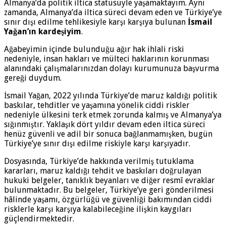
Almanya’da politik iltica statüsüyle yaşamaktayım. Aynı
zamanda, Almanya’da iltica süreci devam eden ve Türkiye’ye
sınır dışı edilme tehlikesiyle karşı karşıya bulunan
İsmail
Yağan’ın kardeşiyim
.
Ağabeyimin içinde bulunduğu ağır hak ihlali riski
nedeniyle, insan hakları ve mülteci haklarının korunması
alanındaki çalışmalarınızdan dolayı kurumunuza başvurma
gereği duydum.
İsmail Yağan, 2022 yılında Türkiye’de maruz kaldığı politik
baskılar, tehditler ve yaşamına yönelik ciddi riskler
nedeniyle ülkesini terk etmek zorunda kalmış ve Almanya’ya
sığınmıştır. Yaklaşık dört yıldır devam eden iltica süreci
henüz güvenli ve adil bir sonuca bağlanmamışken, bugün
Türkiye’ye sınır dışı edilme riskiyle karşı karşıyadır.
Dosyasında, Türkiye’de hakkında verilmiş tutuklama
kararları, maruz kaldığı tehdit ve baskıları doğrulayan
hukuki belgeler, tanıklık beyanları ve diğer resmî evraklar
bulunmaktadır. Bu belgeler, Türkiye’ye geri gönderilmesi
hâlinde yaşamı, özgürlüğü ve güvenliği bakımından ciddi
risklerle karşı karşıya kalabileceğine ilişkin kaygıları
güçlendirmektedir.