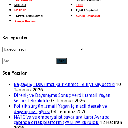
MOJUST
IHDD
MAFDAD
Eylül Sürgünleri
TKP/ML 129b Davası
Avrupa Demokrat
Avrupa Postası
Kategoriler
Kategoriler
Arama:
Son Yazılar
Başsağlığı: Devrimci Şair Ahmet Telli’yi Kaybettik!
10
Temmuz 2026
Direniş ve Dayanışma Sonuç Verdi: İsmail Yağan
Serbest Bırakıldı
07 Temmuz 2026
Politik sürgün İsmail Yağan için acil destek ve
dayanışma çağrısı
04 Temmuz 2026
NATO’ya ve emperyalist savaşlara karşı Avrupa
çapında ortak platform (PAN-IW)kuruldu
12 Haziran
2026