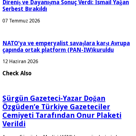
Direniş ve Dayanışma Sonuç Verdi: İsmail Yağan
Serbest Bırakıldı
07 Temmuz 2026
NATO’ya ve emperyalist savaşlara karşı Avrupa
çapında ortak platform (PAN-IW)kuruldu
12 Haziran 2026
Check Also
Sürgün Gazeteci-Yazar Doğan
Özgüden’e Türkiye Gazeteciler
Cemiyeti Tarafından Onur Plaketi
Verildi