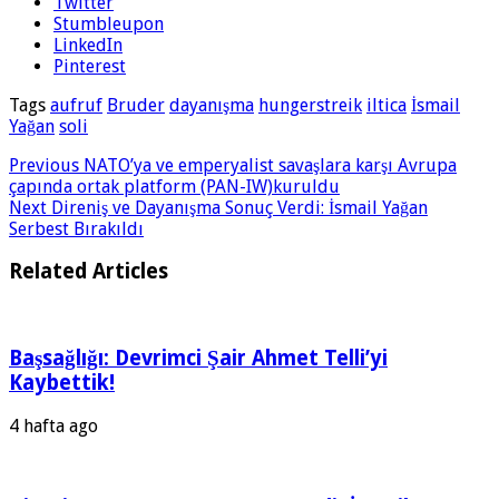
Twitter
Stumbleupon
LinkedIn
Pinterest
Tags
aufruf
Bruder
dayanışma
hungerstreik
iltica
İsmail
Yağan
soli
Previous
NATO’ya ve emperyalist savaşlara karşı Avrupa
çapında ortak platform (PAN-IW)kuruldu
Next
Direniş ve Dayanışma Sonuç Verdi: İsmail Yağan
Serbest Bırakıldı
Related Articles
Başsağlığı: Devrimci Şair Ahmet Telli’yi
Kaybettik!
4 hafta ago