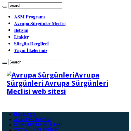
ASM Programı
Avrupa Sürgünler Meclisi
İletişim
Linkler
Sürgün Dergİlerİ
Yayın İlkelerimiz
Avrupa
Sürgünleri Avrupa Sürgünleri
Meclisi web sitesi
Başlangıç
ASM PROGRAMI
SÜRGÜN DERGİLERİ
YAYIN İLKELERİMİZ