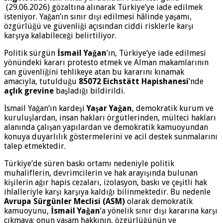
(29.06.2026) gözaltına alınarak Türkiye’ye iade edilmek
isteniyor. Yağan’ın sınır dışı edilmesi hâlinde yaşamı,
özgürlüğü ve güvenliği açısından ciddi risklerle karşı
karşıya kalabileceği belirtiliyor.
Politik sürgün
İsmail Yağan
’ın, Türkiye’ye iade edilmesi
yönündeki kararı protesto etmek ve Alman makamlarının
can güvenliğini tehlikeye atan bu kararını kınamak
amacıyla, tutulduğu
85072
Eichstätt
Hapishanesi
’nde
açlık grevine
başladığı bildirildi.
İsmail Yağan’ın kardeşi
Yaşar Yağan
, demokratik kurum ve
kuruluşlardan, insan hakları örgütlerinden, mülteci hakları
alanında çalışan yapılardan ve demokratik kamuoyundan
konuya duyarlılık göstermelerini ve acil destek sunmalarını
talep etmektedir.
Türkiye’de süren baskı ortamı nedeniyle politik
muhaliflerin, devrimcilerin ve hak arayışında bulunan
kişilerin ağır hapis cezaları, izolasyon, baskı ve çeşitli hak
ihlalleriyle karşı karşıya kaldığı bilinmektedir. Bu nedenle
Avrupa Sürgünler Meclisi (ASM)
olarak demokratik
kamuoyunu,
İsmail Yağan
’a yönelik sınır dışı kararına karşı
çıkmaya; onun yaşam hakkının, özgürlüğünün ve