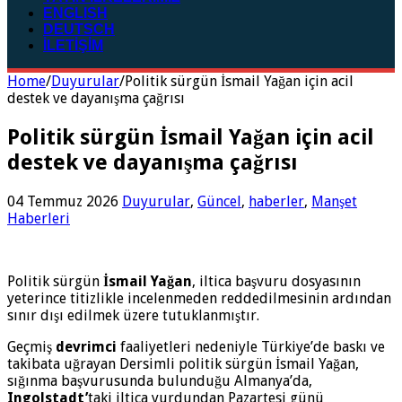
ENGLISH
DEUTSCH
İLETİŞİM
Home
/
Duyurular
/
Politik sürgün İsmail Yağan için acil
destek ve dayanışma çağrısı
Politik sürgün İsmail Yağan için acil
destek ve dayanışma çağrısı
04 Temmuz 2026
Duyurular
,
Güncel
,
haberler
,
Manşet
Haberleri
Politik sürgün
İsmail Yağan
, iltica başvuru dosyasının
yeterince titizlikle incelenmeden reddedilmesinin ardından
sınır dışı edilmek üzere tutuklanmıştır.
Geçmiş
devrimci
faaliyetleri nedeniyle Türkiye’de baskı ve
takibata uğrayan Dersimli politik sürgün İsmail Yağan,
sığınma başvurusunda bulunduğu Almanya’da,
Ingolstadt’
taki iltica yurdundan Pazartesi günü