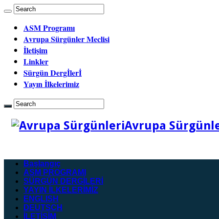
ASM Programı
Avrupa Sürgünler Meclisi
İletişim
Linkler
Sürgün Dergİlerİ
Yayın İlkelerimiz
Avrupa Sürgünler
Başlangıç
ASM PROGRAMI
SÜRGÜN DERGİLERİ
YAYIN İLKELERİMİZ
ENGLISH
DEUTSCH
İLETİŞİM