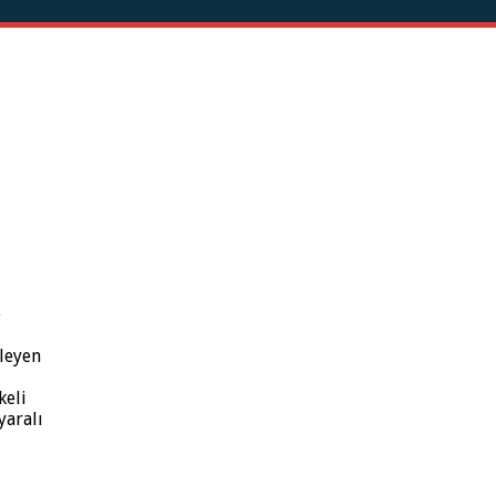
e
leyen
keli
yaralı