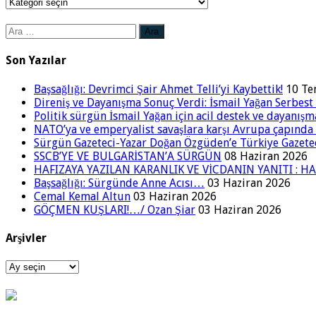
Kategoriler
Arama:
Son Yazılar
Başsağlığı: Devrimci Şair Ahmet Telli’yi Kaybettik!
10 T
Direniş ve Dayanışma Sonuç Verdi: İsmail Yağan Serbest 
Politik sürgün İsmail Yağan için acil destek ve dayanışm
NATO’ya ve emperyalist savaşlara karşı Avrupa çapınd
Sürgün Gazeteci-Yazar Doğan Özgüden’e Türkiye Gazetec
SSCB’YE VE BULGARİSTAN’A SÜRGÜN
08 Haziran 2026
HAFIZAYA YAZILAN KARANLIK VE VİCDANIN YANITI : HA
Başsağlığı: Sürgünde Anne Acısı…
03 Haziran 2026
Cemal Kemal Altun
03 Haziran 2026
GÖÇMEN KUŞLARI!…/ Ozan Şiar
03 Haziran 2026
Arşivler
Arşivler