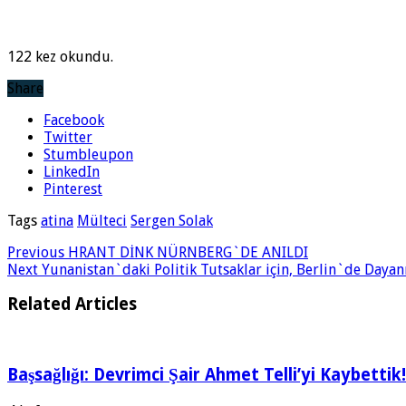
122 kez okundu.
Share
Facebook
Twitter
Stumbleupon
LinkedIn
Pinterest
Tags
atina
Mülteci
Sergen Solak
Previous
HRANT DİNK NÜRNBERG`DE ANILDI
Next
Yunanistan`daki Politik Tutsaklar için, Berlin`de Dayanı
Related Articles
Başsağlığı: Devrimci Şair Ahmet Telli’yi Kaybettik!