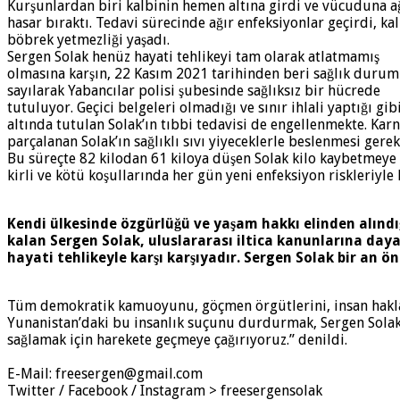
Kurşunlardan biri kalbinin hemen altına girdi ve vücuduna a
hasar bıraktı. Tedavi sürecinde ağır enfeksiyonlar geçirdi, ka
böbrek yetmezliği yaşadı.
Sergen Solak henüz hayati tehlikeyi tam olarak atlatmamış
olmasına karşın, 22 Kasım 2021 tarihinden beri sağlık durum
sayılarak Yabancılar polisi şubesinde sağlıksız bir hücrede
tutuluyor. Geçici belgeleri olmadığı ve sınır ihlali yaptığı gib
altında tutulan Solak’ın tıbbi tedavisi de engellenmekte. Kar
parçalanan Solak’ın sağlıklı sıvı yiyeceklerle beslenmesi gere
Bu süreçte 82 kilodan 61 kiloya düşen Solak kilo kaybetmeye 
kirli ve kötü koşullarında her gün yeni enfeksiyon riskleriyle k
Kendi ülkesinde özgürlüğü ve yaşam hakkı elinden alındı
kalan Sergen Solak, uluslararası iltica kanunlarına day
hayati tehlikeyle karşı karşıyadır. Sergen Solak bir an ön
Tüm demokratik kamuoyunu, göçmen örgütlerini, insan haklar
Yunanistan’daki bu insanlık suçunu durdurmak, Sergen Solak’
sağlamak için harekete geçmeye çağırıyoruz.” denildi.
E-Mail: freesergen@gmail.com
Twitter / Facebook / Instagram > freesergensolak