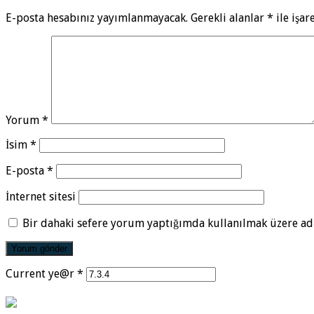
E-posta hesabınız yayımlanmayacak.
Gerekli alanlar
*
ile işar
Yorum
*
İsim
*
E-posta
*
İnternet sitesi
Bir dahaki sefere yorum yaptığımda kullanılmak üzere adı
Current ye@r
*