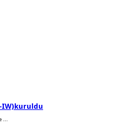
N-IW)kuruldu
ve …