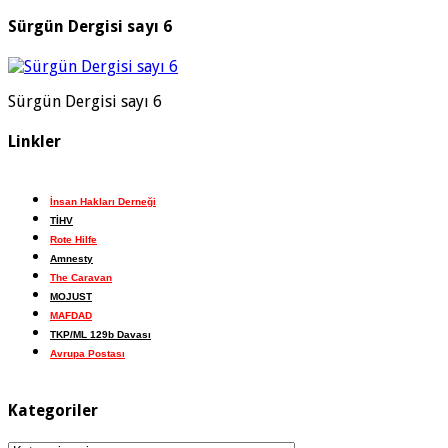
Sürgün Dergisi sayı 6
Sürgün Dergisi sayı 6
Linkler
İnsan Hakları Derneği
TİHV
Rote Hilfe
Amnesty
The Caravan
MOJUST
MAFDAD
TKP/ML 129b Davası
Avrupa Postası
Kategoriler