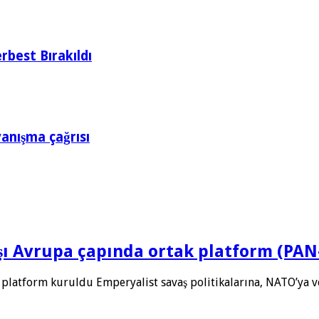
rbest Bırakıldı
yanışma çağrısı
rşı Avrupa çapında ortak platform (PA
 platform kuruldu Emperyalist savaş politikalarına, NATO’ya 