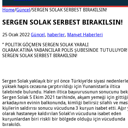
Home
/
Güncel
/
SERGEN SOLAK SERBEST BIRAKILSIN!
SERGEN SOLAK SERBEST BIRAKILSIN!
25 Ocak 2022
Güncel
,
haberler
,
Manşet Haberleri
” POLİTİK GÖÇMEN SERGEN SOLAK YARALI
OLARAK ATİNA YABANCILAR POLİS ŞUBESİNDE TUTULUYOR!
SERGEN SOLAK SERBEST BIRAKILSIN!
Sergen Solak yaklaşık bir yıl önce Türkiye‘de siyasi nedenlerl
yüksek hapis cezasına çarptırıldığı için Yunanistan’a iltica
talebinde bulundu. Halen iltica başvurusunun sonucunu bek
Sergen Solak 5 Ekim 2021 tarihinde, akşam yemeği için gittiği
arkadaşının evinin balkonunda, kimliği belirsiz silahlı ve mas
kişilerin saldırısı sonucu vücuduna 3 kurşun isabet etti. Ağır 
olarak hastaneye kaldırılan Solak’ın vücuduna isabet eden
kurşunlardan biri riskli bir bölgede olduğu için vücudunda
bırakıldı.