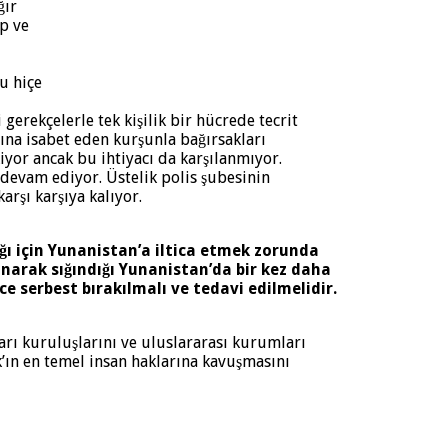
ğır
lp ve
u hiçe
i gerekçelerle tek kişilik bir hücrede tecrit
nına isabet eden kurşunla bağırsakları
kiyor ancak bu ihtiyacı da karşılanmıyor.
devam ediyor. Üstelik polis şubesinin
arşı karşıya kalıyor.
ğı için Yunanistan’a iltica etmek zorunda
anarak sığındığı Yunanistan’da bir kez daha
ce serbest bırakılmalı ve tedavi edilmelidir.
ı kuruluşlarını ve uluslararası kurumları
ın en temel insan haklarına kavuşmasını