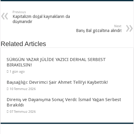
Previous
Kapitalizm doğal kaynakların da
düşmanıdır
Next
Barış Bal gözaltına alındı!
Related Articles
SÜRGÜN YAZAR JÜLİDE YAZICI DERHAL SERBEST
BIRAKILSIN!
1 gün ago
Başsağlığı: Devrimci Şair Ahmet Telli’yi Kaybettik!
10 Temmuz 2026
Direniş ve Dayanışma Sonuç Verdi: İsmail Yağan Serbest
Bırakıldı
07 Temmuz 2026