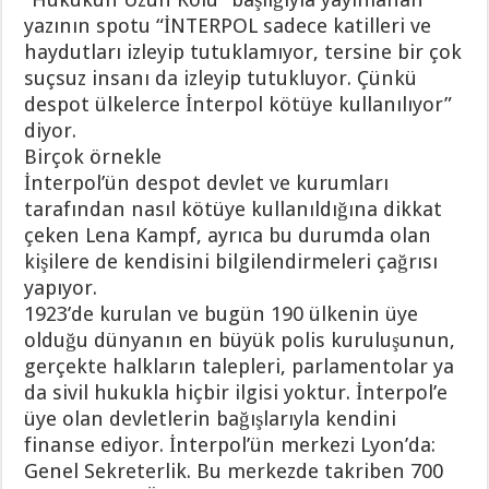
yazının spotu “İNTERPOL sadece katilleri ve
haydutları izleyip tutuklamıyor, tersine bir çok
suçsuz insanı da izleyip tutukluyor. Çünkü
despot ülkelerce İnterpol kötüye kullanılıyor”
diyor.
Birçok örnekle
İnterpol’ün despot devlet ve kurumları
tarafından nasıl kötüye kullanıldığına dikkat
çeken Lena Kampf, ayrıca bu durumda olan
kişilere de kendisini bilgilendirmeleri çağrısı
yapıyor.
1923’de kurulan ve bugün 190 ülkenin üye
olduğu dünyanın en büyük polis kuruluşunun,
gerçekte halkların talepleri, parlamentolar ya
da sivil hukukla hiçbir ilgisi yoktur. İnterpol’e
üye olan devletlerin bağışlarıyla kendini
finanse ediyor. İnterpol’ün merkezi Lyon’da:
Genel Sekreterlik. Bu merkezde takriben 700