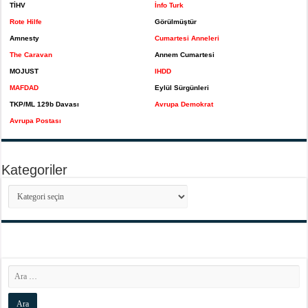
TİHV
İnfo Turk
Rote Hilfe
Görülmüştür
Amnesty
Cumartesi Anneleri
The Caravan
Annem Cumartesi
MOJUST
IHDD
MAFDAD
Eylül Sürgünleri
TKP/ML 129b Davası
Avrupa Demokrat
Avrupa Postası
Kategoriler
Kategoriler