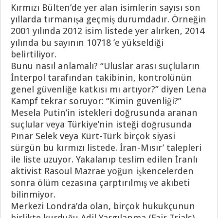
Kırmızı Bülten’de yer alan isimlerin sayısı son
yıllarda tırmanışa geçmiş durumdadır. Örneğin
2001 yılında 2012 isim listede yer alırken, 2014
yılında bu sayının 10718 ’e yükseldiği
belirtiliyor.
Bunu nasıl anlamalı? “Uluslar arası suçluların
İnterpol tarafından takibinin, kontrolünün
genel güvenliğe katkısı mı artıyor?” diyen Lena
Kampf tekrar soruyor: “Kimin güvenliği?”
Mesela Putin’in istekleri doğrusunda aranan
suçlular veya Türkiye’nin isteği doğrusunda
Pınar Selek veya Kürt-Türk birçok siyasi
sürgün bu kırmızı listede. İran-Mısır’ talepleri
ile liste uzuyor. Yakalanıp teslim edilen İranlı
aktivist Rasoul Mazrae yoğun işkencelerden
sonra ölüm cezasına çarptırılmış ve akıbeti
bilinmiyor.
Merkezi Londra’da olan, birçok hukukçunun
birlikte kurduğu Adil Yargılanma (Fair Trials)