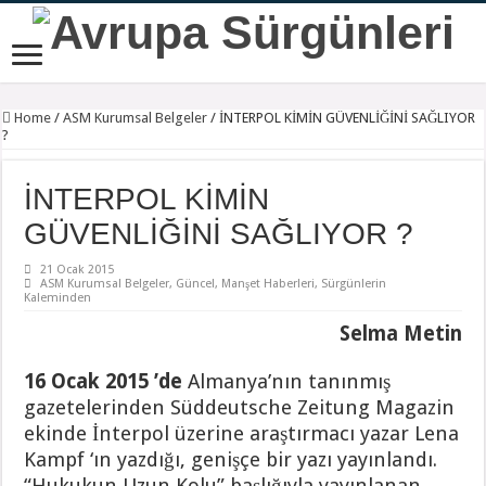
Home
/
ASM Kurumsal Belgeler
/
İNTERPOL KİMİN GÜVENLİĞİNİ SAĞLIYOR
?
İNTERPOL KİMİN
GÜVENLİĞİNİ SAĞLIYOR ?
21 Ocak 2015
ASM Kurumsal Belgeler
,
Güncel
,
Manşet Haberleri
,
Sürgünlerin
Kaleminden
Selma Metin
16 Ocak 2015 ’de
Almanya’nın tanınmış
gazetelerinden Süddeutsche Zeitung Magazin
ekinde İnterpol üzerine araştırmacı yazar Lena
Kampf ‘ın yazdığı, genişçe bir yazı yayınlandı.
“Hukukun Uzun Kolu” başlığıyla yayınlanan