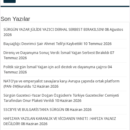
Son Yazılar
SÜRGÜN YAZAR JÜLİDE YAZICI DERHAL SERBEST BIRAKILSIN!
08 Ağustos
2026
Başsağlığı: Devrimci Şair Ahmet Telli’yi Kaybettik!
10 Temmuz 2026
Direniş ve Dayanışma Sonuç Verdi: İsmail Yağan Serbest Bırakıldı
07
Temmuz 2026
Politik sürgün İsmail Yağan için acil destek ve dayanışma çağrısı
04
Temmuz 2026
NATO’ya ve emperyalist savaşlara karşı Avrupa çapında ortak platform
(PAN-IW)kuruldu
12 Haziran 2026
Sürgün Gazeteci-Yazar Doğan Özgüden’e Türkiye Gazeteciler Cemiyeti
Tarafından Onur Plaketi Verildi
10 Haziran 2026
SSCB’YE VE BULGARİSTAN’A SÜRGÜN
08 Haziran 2026
HAFIZAYA YAZILAN KARANLIK VE VİCDANIN YANITI : HAFIZA YALNIZ
DEĞİLDİR!
08 Haziran 2026