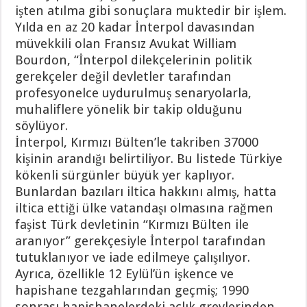
işten atılma gibi sonuçlara muktedir bir işlem.
Yılda en az 20 kadar İnterpol davasından
müvekkili olan Fransız Avukat William
Bourdon, “İnterpol dilekçelerinin politik
gerekçeler değil devletler tarafından
profesyonelce uydurulmuş senaryolarla,
muhaliflere yönelik bir takip olduğunu
söylüyor.
İnterpol, Kırmızı Bülten’le takriben 37000
kişinin arandığı belirtiliyor. Bu listede Türkiye
kökenli sürgünler büyük yer kaplıyor.
Bunlardan bazıları iltica hakkını almış, hatta
iltica ettiği ülke vatandaşı olmasına rağmen
faşist Türk devletinin “Kırmızı Bülten ile
aranıyor” gerekçesiyle İnterpol tarafından
tutuklanıyor ve iade edilmeye çalışılıyor.
Ayrıca, özellikle 12 Eylül’ün işkence ve
hapishane tezgahlarından geçmiş; 1990
sonrası hapishanelerdeki açlık grevlerinden