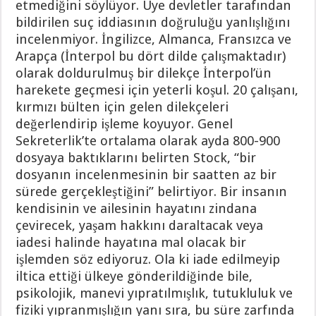
etmediğini söylüyor. Üye devletler tarafından
bildirilen suç iddiasının doğruluğu yanlışlığını
incelenmiyor. İngilizce, Almanca, Fransızca ve
Arapça (İnterpol bu dört dilde çalışmaktadır)
olarak doldurulmuş bir dilekçe İnterpol’ün
harekete geçmesi için yeterli koşul. 20 çalışanı,
kırmızı bülten için gelen dilekçeleri
değerlendirip işleme koyuyor. Genel
Sekreterlik’te ortalama olarak ayda 800-900
dosyaya baktıklarını belirten Stock, “bir
dosyanın incelenmesinin bir saatten az bir
sürede gerçekleştiğini” belirtiyor. Bir insanın
kendisinin ve ailesinin hayatını zindana
çevirecek, yaşam hakkını daraltacak veya
iadesi halinde hayatına mal olacak bir
işlemden söz ediyoruz. Ola ki iade edilmeyip
iltica ettiği ülkeye gönderildiğinde bile,
psikolojik, manevi yıpratılmışlık, tutukluluk ve
fiziki yıpranmışlığın yanı sıra, bu süre zarfında