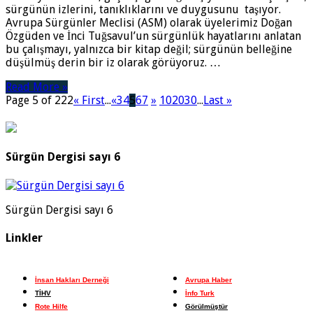
sürgünün izlerini, tanıklıklarını ve duygusunu taşıyor.
Avrupa Sürgünler Meclisi (ASM) olarak üyelerimiz Doğan
Özgüden ve İnci Tuğsavul’un sürgünlük hayatlarını anlatan
bu çalışmayı, yalnızca bir kitap değil; sürgünün belleğine
düşülmüş derin bir iz olarak görüyoruz. …
Read More »
Page 5 of 222
« First
...
«
3
4
5
6
7
»
10
20
30
...
Last »
Sürgün Dergisi sayı 6
Sürgün Dergisi sayı 6
Linkler
İnsan Hakları Derneği
Avrupa Haber
TİHV
İnfo Turk
Rote Hilfe
Görülmüştür