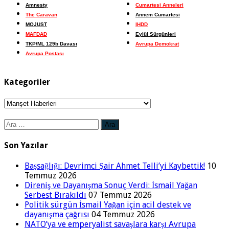
Amnesty
Cumartesi Anneleri
The Caravan
Annem Cumartesi
MOJUST
IHDD
MAFDAD
Eylül Sürgünleri
TKP/ML 129b Davası
Avrupa Demokrat
Avrupa Postası
Kategoriler
Kategoriler
Arama:
Son Yazılar
Başsağlığı: Devrimci Şair Ahmet Telli’yi Kaybettik!
10
Temmuz 2026
Direniş ve Dayanışma Sonuç Verdi: İsmail Yağan
Serbest Bırakıldı
07 Temmuz 2026
Politik sürgün İsmail Yağan için acil destek ve
dayanışma çağrısı
04 Temmuz 2026
NATO’ya ve emperyalist savaşlara karşı Avrupa