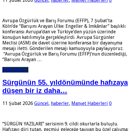
11 Şubat 2026
Güncel
,
haberler
,
Manşet Haberleri
0
Avrupa Özgürlük ve Barış Forumu (EFFP), 7 Şubat’ta
Köln’de “Barışını Arayan Ülke: Engeller & İmkânlar” başlıklı
konferansı Avrupa’dan ve Türkiye’den yüzün üzerinde
konuğun katılımıyla gerçekleştirdi. Avrupa Sürgünler
Meclisi (ASM) de davet üzerine konferansa bir dayanışma
mesajı iletti. Gönderilen mesajı kamuoyuyla paylaşıyoruz.
“Avrupa Özgürlük ve Barış Forumu (EFFP)’nun düzenlediği,
“Barışını Arayan …
Read More »
Sürgünün 55. yıldönümünde hafızaya
düşen bir iz daha…
11 Şubat 2026
Güncel
,
haberler
,
Manşet Haberleri
0
“SÜRGÜN YAZILARI” serisinin 9. cildi okurlarla buluştu.
Hafızayı diri tutan, geçmişi geleceğe taşıyan bu özel çalışma;