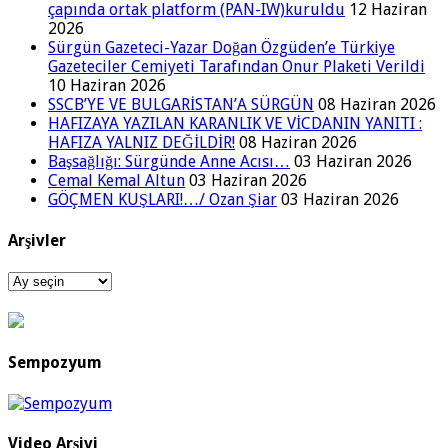
çapında ortak platform (PAN-IW)kuruldu
12 Haziran
2026
Sürgün Gazeteci-Yazar Doğan Özgüden’e Türkiye
Gazeteciler Cemiyeti Tarafından Onur Plaketi Verildi
10 Haziran 2026
SSCB’YE VE BULGARİSTAN’A SÜRGÜN
08 Haziran 2026
HAFIZAYA YAZILAN KARANLIK VE VİCDANIN YANITI :
HAFIZA YALNIZ DEĞİLDİR!
08 Haziran 2026
Başsağlığı: Sürgünde Anne Acısı…
03 Haziran 2026
Cemal Kemal Altun
03 Haziran 2026
GÖÇMEN KUŞLARI!…/ Ozan Şiar
03 Haziran 2026
Arşivler
Arşivler
Sempozyum
Video Arşivi