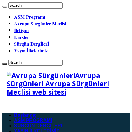
ASM Programı
Avrupa Sürgünler Meclisi
İletişim
Linkler
Sürgün Dergİlerİ
Yayın İlkelerimiz
Avrupa
Sürgünleri Avrupa Sürgünleri
Meclisi web sitesi
Başlangıç
ASM PROGRAMI
SÜRGÜN DERGİLERİ
YAYIN İLKELERİMİZ