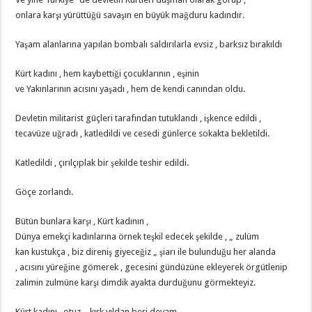
onlara karşı yürüttüğü savaşın en büyük mağduru kadındır.
Yaşam alanlarına yapılan bombalı saldırılarla evsiz , barksız bırakıldı
Kürt kadını , hem kaybettiği çocuklarının , eşinin
ve Yakınlarının acısını yaşadı , hem de kendi canından oldu.
Devletin militarist güçleri tarafından tutuklandı , işkence edildi ,
tecavüze uğradı , katledildi ve cesedi günlerce sokakta bekletildi.
Katledildi , çırılçıplak bir şekilde teshir edildi.
Göçe zorlandı.
Bütün bunlara karşı , Kürt kadının ,
Dünya emekçi kadınlarına örnek teşkil edecek şekilde , „ zulüm
kan kustukça , biz direniş giyeceğiz „ şiarı ile bulunduğu her alanda
, acısını yüreğine gömerek , gecesini gündüzüne ekleyerek örgütlenip
zalimin zulmüne karşı dimdik ayakta durduğunu görmekteyiz.
Kürt kadını , otuz – kırk yıldan beri devam