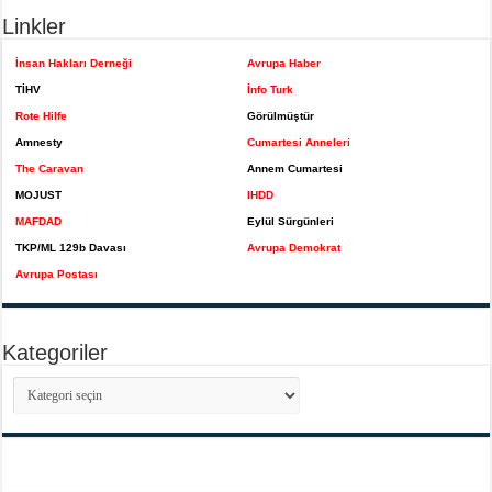
Linkler
İnsan Hakları Derneği
Avrupa Haber
TİHV
İnfo Turk
Rote Hilfe
Görülmüştür
Amnesty
Cumartesi Anneleri
The Caravan
Annem Cumartesi
MOJUST
IHDD
MAFDAD
Eylül Sürgünleri
TKP/ML 129b Davası
Avrupa Demokrat
Avrupa Postası
Kategoriler
Kategoriler