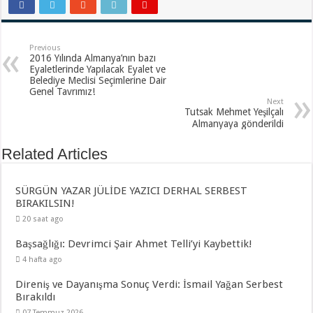
Previous
2016 Yılında Almanya’nın bazı
Eyaletlerinde Yapılacak Eyalet ve
Belediye Meclisi Seçimlerine Dair
Genel Tavrımız!
Next
Tutsak Mehmet Yeşilçalı
Almanyaya gönderildi
Related Articles
SÜRGÜN YAZAR JÜLİDE YAZICI DERHAL SERBEST
BIRAKILSIN!
20 saat ago
Başsağlığı: Devrimci Şair Ahmet Telli’yi Kaybettik!
4 hafta ago
Direniş ve Dayanışma Sonuç Verdi: İsmail Yağan Serbest
Bırakıldı
07 Temmuz 2026