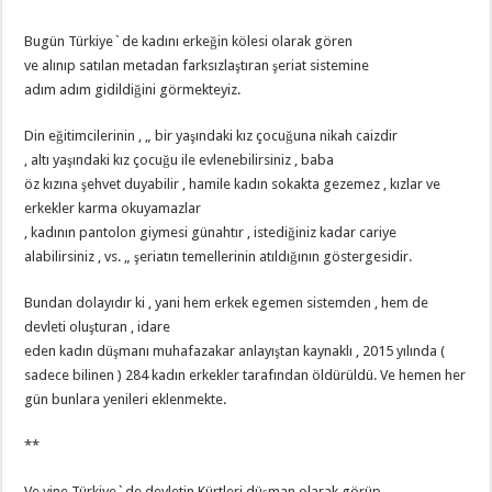
Bugün Türkiye`de kadını erkeğin kölesi olarak gören
ve alınıp satılan metadan farksızlaştıran şeriat sistemine
adım adım gidildiğini görmekteyiz.
Din eğitimcilerinin , „ bir yaşındaki kız çocuğuna nikah caizdir
, altı yaşındaki kız çocuğu ile evlenebilirsiniz , baba
öz kızına şehvet duyabilir , hamile kadın sokakta gezemez , kızlar ve
erkekler karma okuyamazlar
, kadının pantolon giymesi günahtır , istediğiniz kadar cariye
alabilirsiniz , vs. „ şeriatın temellerinin atıldığının göstergesidir.
Bundan dolayıdır ki , yani hem erkek egemen sistemden , hem de
devleti oluşturan , idare
eden kadın düşmanı muhafazakar anlayıştan kaynaklı , 2015 yılında (
sadece bilinen ) 284 kadın erkekler tarafından öldürüldü. Ve hemen her
gün bunlara yenileri eklenmekte.
**
Ve yine Türkiye`de devletin Kürtleri düşman olarak görüp ,