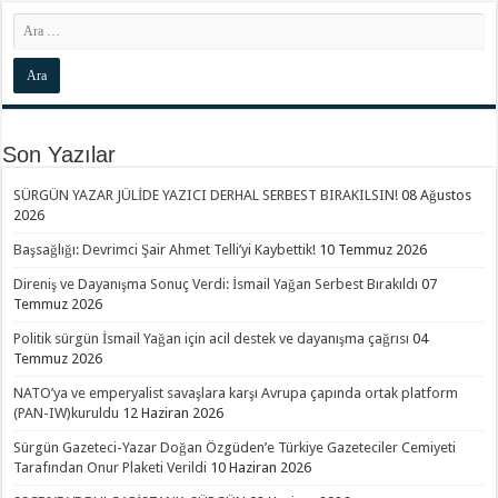
Son Yazılar
SÜRGÜN YAZAR JÜLİDE YAZICI DERHAL SERBEST BIRAKILSIN!
08 Ağustos
2026
Başsağlığı: Devrimci Şair Ahmet Telli’yi Kaybettik!
10 Temmuz 2026
Direniş ve Dayanışma Sonuç Verdi: İsmail Yağan Serbest Bırakıldı
07
Temmuz 2026
Politik sürgün İsmail Yağan için acil destek ve dayanışma çağrısı
04
Temmuz 2026
NATO’ya ve emperyalist savaşlara karşı Avrupa çapında ortak platform
(PAN-IW)kuruldu
12 Haziran 2026
Sürgün Gazeteci-Yazar Doğan Özgüden’e Türkiye Gazeteciler Cemiyeti
Tarafından Onur Plaketi Verildi
10 Haziran 2026