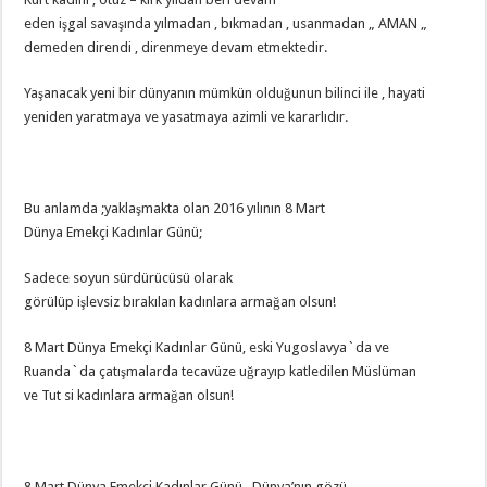
eden işgal savaşında yılmadan , bıkmadan , usanmadan „ AMAN „
demeden direndi , direnmeye devam etmektedir.
Yaşanacak yeni bir dünyanın mümkün olduğunun bilinci ile , hayati
yeniden yaratmaya ve yasatmaya azimli ve kararlıdır.
Bu anlamda ;yaklaşmakta olan 2016 yılının 8 Mart
Dünya Emekçi Kadınlar Günü;
Sadece soyun sürdürücüsü olarak
görülüp işlevsiz bırakılan kadınlara armağan olsun!
8 Mart Dünya Emekçi Kadınlar Günü, eski Yugoslavya`da ve
Ruanda`da çatışmalarda tecavüze uğrayıp katledilen Müslüman
ve Tut si kadınlara armağan olsun!
8 Mart Dünya Emekçi Kadınlar Günü , Dünya’nın gözü