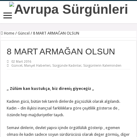
Home
/
Güncel
/
8 MART ARMAĞAN OLSUN
8 MART ARMAĞAN OLSUN
02 Mart 2016
Güncel
,
Manşet Haberleri
,
Sürgünde Kadınlar
,
Sürgünlerin Kaleminden
„ Zülüm kan kustukça, biz direniş giyeceğiz „
Kadının gücü, bütün tek tanrılı dinlerde güçsüzlük olarak algılandı.
Kadın – din ilişkisi inançsal farklılıklara göre çeşitlilik gösterse de ,
özünde hep mağduriyetler taşıdı.
Semavi dinlerin, devlet yapısı içinde örgütlülük gösterip , egemen
olması ile kadın sadece soyun sürdürücüsü olarak değer görmüş, diğer