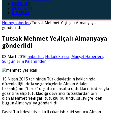
ENGLISH
DEUTSCH
İLETİŞİM
Home
/
haberler
/
Tutsak Mehmet Yeşilçalı Almanyaya
gönderildi
Tutsak Mehmet Yeşilçalı Almanyaya
gönderildi
08 Mart 2016
haberler
,
Hukuk Köşesi
,
Manşet Haberleri
,
Sürgünlerin Kaleminden
15 Nisan 2015 tarihinde Türk devletinin haklarında
düzenlediği iddia ve gerekçelerle Alman Adalet
bakanlığının “terör” örgütü mensubu oldukları iddiasıyla
gözaltına alıp tutukladığı devrimci tutsaklardan biri
olan
Mehmet Yeşilçalı
tutuklu bulunduğu İsviçre`den
bugün Almanya`ya gönderildi.
Faşist Türk devletiyle kirli çıkar işbirliği sonucu Alman