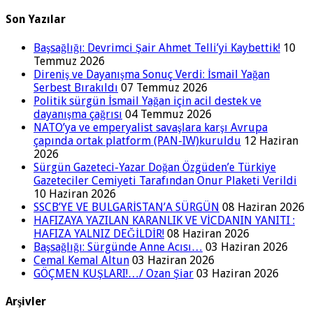
Son Yazılar
Başsağlığı: Devrimci Şair Ahmet Telli’yi Kaybettik!
10
Temmuz 2026
Direniş ve Dayanışma Sonuç Verdi: İsmail Yağan
Serbest Bırakıldı
07 Temmuz 2026
Politik sürgün İsmail Yağan için acil destek ve
dayanışma çağrısı
04 Temmuz 2026
NATO’ya ve emperyalist savaşlara karşı Avrupa
çapında ortak platform (PAN-IW)kuruldu
12 Haziran
2026
Sürgün Gazeteci-Yazar Doğan Özgüden’e Türkiye
Gazeteciler Cemiyeti Tarafından Onur Plaketi Verildi
10 Haziran 2026
SSCB’YE VE BULGARİSTAN’A SÜRGÜN
08 Haziran 2026
HAFIZAYA YAZILAN KARANLIK VE VİCDANIN YANITI :
HAFIZA YALNIZ DEĞİLDİR!
08 Haziran 2026
Başsağlığı: Sürgünde Anne Acısı…
03 Haziran 2026
Cemal Kemal Altun
03 Haziran 2026
GÖÇMEN KUŞLARI!…/ Ozan Şiar
03 Haziran 2026
Arşivler