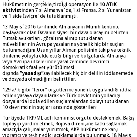
Hükümetinin gerçekleştirdiği operasyon ile
10 ATİK
aktivisti
nden 7 si Almanya`da,1 si Fransa, 2 si Yunanistan
ve 1 side İsviçre`de tutuklanmıştı.
13 Mayıs`2016 tarihinde Almanyanın Münih kentinte
başlayacak olan Davanın siyasi bir dava olacağını belirten
Tutsak avukatları, gözaltına alınıp tutuklanan
müvekillerinin Avrupa yasalarına yönelik hiç bir suçları
bulunmadığını,Uzun yıllar Alman polisinin takip ve teknik
dinleme yoluyla elde ettiği bilgi ve bulgularda Almanya
veya Avrupa ülkelerinde yasal zeminde devrimci
demokratik faaliyet yürütülmesi
dışında
“yasadışı”
sayılabilecek hiç bir delilin iddianemede
ve dosyada olmadığını belirttiler.
129 a/ b gibi “terör” örgütlerine yönelik uygulandığı iddia
edilen yasaya dayanılarak ve Türk devletinin yolladığı
dosyalarda iddia edilen suçlamalardan dolayı tutuklanan
10 devrimcinin suçları arasında gösterilen;
Türkiyede TKP/ML adlı komünist örgütü desteklemek, Bağış
toplayıp yardım etmek, Rojova direnişine katkı sağlamak
amacıyla çalışmalar yürütmek, AKP hükümetine karşı
yıpratıcı ve teşhir edici açıklamalarda bulunmak, 18 Mayıs