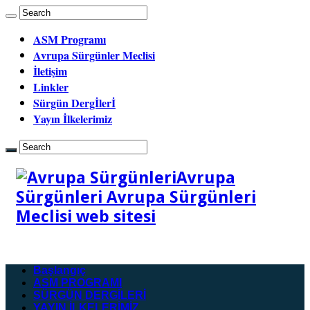
ASM Programı
Avrupa Sürgünler Meclisi
İletişim
Linkler
Sürgün Dergİlerİ
Yayın İlkelerimiz
Avrupa
Sürgünleri Avrupa Sürgünleri
Meclisi web sitesi
Başlangıç
ASM PROGRAMI
SÜRGÜN DERGİLERİ
YAYIN İLKELERİMİZ