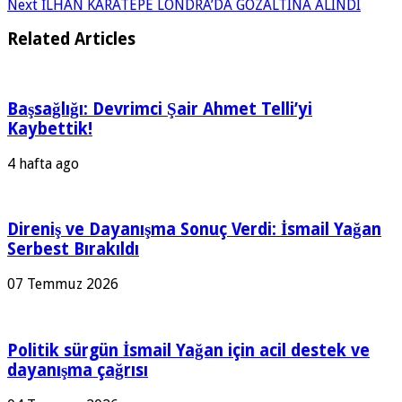
Next
İLHAN KARATEPE LONDRA’DA GÖZALTINA ALINDI
Related Articles
Başsağlığı: Devrimci Şair Ahmet Telli’yi
Kaybettik!
4 hafta ago
Direniş ve Dayanışma Sonuç Verdi: İsmail Yağan
Serbest Bırakıldı
07 Temmuz 2026
Politik sürgün İsmail Yağan için acil destek ve
dayanışma çağrısı