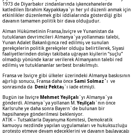
1973 de Diyarbakır zindanlarında işkencehanelerde
katledilen İbrahim Kaypakkaya`yı her yıl düzenli anmak için
etkinlikler düzenlemek gibi iddialarında gösterdiği gibi
davanın tamamen politik bir dava olduğudur.
Alman Hükümetinin Fransa,İsviçre ve Yunanistan da
tutuklanan devrimcileri Almanya`ya yollanması talebi,
Yunan Adalet Bakanlığınca red edilmiş ve sunulan
gerekçelerin politik gerekçeler olduğu belirtilerek, Siyasi
faaliyetlerinden dolayı takibata uğrayan kişilerin “suçlu”
olmadığı yönünde karar verilerek Almanyanın talebi red
edilmiş ve tutuklananlar serbest bırakılmıştı.
Fransa ve İsviçre gibi ülkeler üzerindeki Almanya baskısının
ağırlığı sonucu, Fransa daha önce
Sami Solmaz`
ı ve
sonrasında da
Deniz Pektaş
`ı iade etmişti.
Bugün ise İsviçre
Mehmet Yeşilçalı
`yı Almanya`ya
gönderdi. Almanya`ya yollanan M.
Yeşilçalı
`nın önce
Karlsruhe ye daha sonra Bayern`de bulunan bir
hapsihaneye gönderilmesi bekleniyor.
ATİK – Tutsaklarla Dayanışma Komitesi, Demokratik
kamuoyu nezdinde yapılan uygulamaları ve hukuksuzluğu
protesto etmeye devam edeceklerini ve davanın başlayacağı