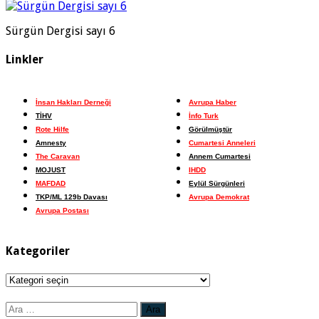
Sürgün Dergisi sayı 6
Linkler
İnsan Hakları Derneği
Avrupa Haber
TİHV
İnfo Turk
Rote Hilfe
Görülmüştür
Amnesty
Cumartesi Anneleri
The Caravan
Annem Cumartesi
MOJUST
IHDD
MAFDAD
Eylül Sürgünleri
TKP/ML 129b Davası
Avrupa Demokrat
Avrupa Postası
Kategoriler
Kategoriler
Arama: