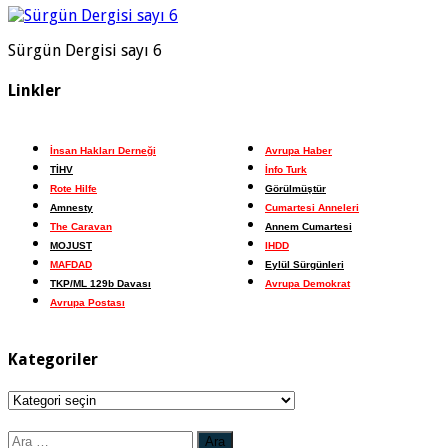
Sürgün Dergisi sayı 6
Linkler
İnsan Hakları Derneği
Avrupa Haber
TİHV
İnfo Turk
Rote Hilfe
Görülmüştür
Amnesty
Cumartesi Anneleri
The Caravan
Annem Cumartesi
MOJUST
IHDD
MAFDAD
Eylül Sürgünleri
TKP/ML 129b Davası
Avrupa Demokrat
Avrupa Postası
Kategoriler
Kategoriler
Arama: