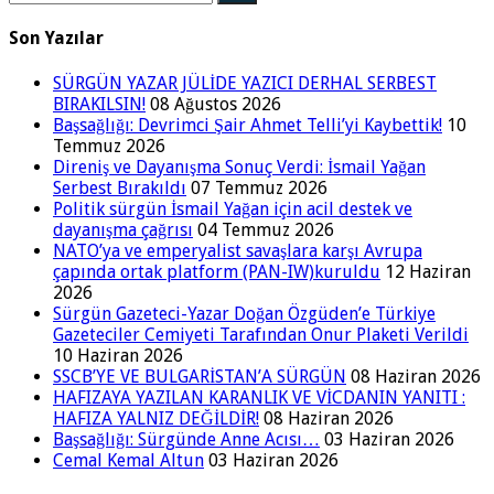
Son Yazılar
SÜRGÜN YAZAR JÜLİDE YAZICI DERHAL SERBEST
BIRAKILSIN!
08 Ağustos 2026
Başsağlığı: Devrimci Şair Ahmet Telli’yi Kaybettik!
10
Temmuz 2026
Direniş ve Dayanışma Sonuç Verdi: İsmail Yağan
Serbest Bırakıldı
07 Temmuz 2026
Politik sürgün İsmail Yağan için acil destek ve
dayanışma çağrısı
04 Temmuz 2026
NATO’ya ve emperyalist savaşlara karşı Avrupa
çapında ortak platform (PAN-IW)kuruldu
12 Haziran
2026
Sürgün Gazeteci-Yazar Doğan Özgüden’e Türkiye
Gazeteciler Cemiyeti Tarafından Onur Plaketi Verildi
10 Haziran 2026
SSCB’YE VE BULGARİSTAN’A SÜRGÜN
08 Haziran 2026
HAFIZAYA YAZILAN KARANLIK VE VİCDANIN YANITI :
HAFIZA YALNIZ DEĞİLDİR!
08 Haziran 2026
Başsağlığı: Sürgünde Anne Acısı…
03 Haziran 2026
Cemal Kemal Altun
03 Haziran 2026