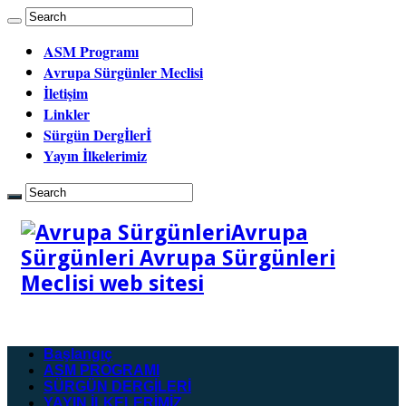
ASM Programı
Avrupa Sürgünler Meclisi
İletişim
Linkler
Sürgün Dergİlerİ
Yayın İlkelerimiz
Avrupa
Sürgünleri Avrupa Sürgünleri
Meclisi web sitesi
Başlangıç
ASM PROGRAMI
SÜRGÜN DERGİLERİ
YAYIN İLKELERİMİZ