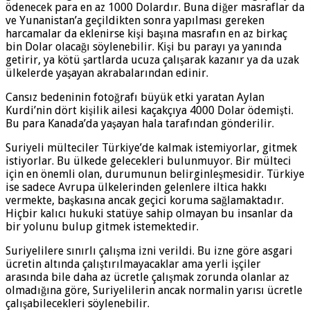
ödenecek para en az 1000 Dolardır. Buna diğer masraflar da
ve Yunanistan’a geçildikten sonra yapılması gereken
harcamalar da eklenirse kişi başına masrafın en az birkaç
bin Dolar olacağı söylenebilir. Kişi bu parayı ya yanında
getirir, ya kötü şartlarda ucuza çalışarak kazanır ya da uzak
ülkelerde yaşayan akrabalarından edinir.
Cansız bedeninin fotoğrafı büyük etki yaratan Aylan
Kurdi’nin dört kişilik ailesi kaçakçıya 4000 Dolar ödemişti.
Bu para Kanada’da yaşayan hala tarafından gönderilir.
Suriyeli mülteciler Türkiye’de kalmak istemiyorlar, gitmek
istiyorlar. Bu ülkede gelecekleri bulunmuyor. Bir mülteci
için en önemli olan, durumunun belirginleşmesidir. Türkiye
ise sadece Avrupa ülkelerinden gelenlere iltica hakkı
vermekte, başkasına ancak geçici koruma sağlamaktadır.
Hiçbir kalıcı hukuki statüye sahip olmayan bu insanlar da
bir yolunu bulup gitmek istemektedir.
Suriyelilere sınırlı çalışma izni verildi. Bu izne göre asgari
ücretin altında çalıştırılmayacaklar ama yerli işçiler
arasında bile daha az ücretle çalışmak zorunda olanlar az
olmadığına göre, Suriyelilerin ancak normalin yarısı ücretle
çalışabilecekleri söylenebilir.