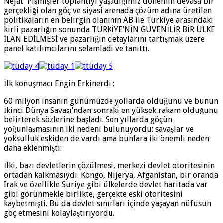
Nejat Pişmişler toplantıyı yaşadığımız dönemin devasa bir
gerçekliği olan göç ve siyasi arenada çözüm adına üretilen
politikaların en belirgin olanının AB ile Türkiye arasındaki
kirli pazarlığın sonunda TÜRKİYE’NİN GÜVENİLİR BİR ÜLKE
İLAN EDİLMESİ ve pazarlığın detaylarını tartışmak üzere
panel katılımcılarını selamladı ve tanıttı.
İlk konuşmacı Engin Erkinerdi ;
60 milyon insanın günümüzde yollarda olduğunu ve bunun
İkinci Dünya Savaşı’ndan sonraki en yüksek rakam olduğunu
belirterek sözlerine başladı. Son yıllarda göçün
yoğunlaşmasının iki nedeni bulunuyordu: savaşlar ve
yoksulluk eskiden de vardı ama bunlara iki önemli neden
daha eklenmişti:
İlki, bazı devletlerin çözülmesi, merkezi devlet otoritesinin
ortadan kalkmasıydı. Kongo, Nijerya, Afganistan, bir oranda
Irak ve özellikle Suriye gibi ülkelerde devlet haritada var
gibi görünmekle birlikte, gerçekte eski otoritesini
kaybetmişti. Bu da devlet sınırları içinde yaşayan nüfusun
göç etmesini kolaylaştırıyordu.