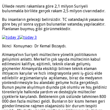
Ülkede resmi rakamlara göre 2,1 milyon Suriyeli
bulunmakla birlikte gerçek rakam 2,5 milyon civarındadır.
Bu insanların geleceği belirsizdir. TC vatandaşlık yasasına
göre beş yıl sonra uygun bulunanlar vatandaş yapılacaktır.
Planlanan buymuş gibi görünmektedir.
İkinci Konuşmacı Dr Kemal Bozaydı.
Almanya’nın Suriyeli mültecilere yönelik politikasının
gelişimini anlattı. Merkel’in çok sayıda mültecinin kabul
edilmesini kalifiye, eğitimli, teknik olarak gelişmiş
göçmenler Almanya’da eksikliği bilinen teknik elaman
ihtiyacını karşılar ve hızlı integrasyonla yeni iş-gücü elde
edilebilir argümanlarıyla açıklaması, biraz da medyanın
yönlendirmesiyle bu alandaki gelişme hızla gerçekleşti.
Bunun peşine alışılmışın dışında çok olumlu ve hoş geldiniz
törenleriyle halkında yardım ve desteğiyle mülteciler
çiçeklerle karşılandı. Beklenenin çok üstünde tahminen 800
000 den fazla mülteci geldi. Bunların bir kısmı hemen geri
gönderilmesine rağmen olağanüstü bir durum tespiti