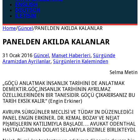
ENGLISH
DEUTSCH
İLETİŞİM
Home
/
Güncel
/
PANELDEN AKILDA KALANLAR
PANELDEN AKILDA KALANLAR
31 Ocak 2016
Güncel
,
Manşet Haberleri
,
Sürgünde
Aramizdan Ayrilanlar
,
Sürgünlerin Kaleminden
Selma Metin
„GÖÇÜ ANLATMAK İNSANLIK TARİHİNİ DE ANLATMAK
DEMEKTİR..GÖÇ,İNSANLIK TARİHİNİN AYRILMAZ
ÖZELLİKLERİNDEN BİR TANESİDİR. GÖÇÜ ÇIKARIRSANIZ BU
TARİH EKSİK KALIR.“ (Engin Erkiner)
AVRUPA SÜRGÜNLER MECLİSİ VE TÜDAY IN DÜZENLEDİĞİ
PANEL ENGİN ERKİNER.. DR. KEMAL BOZAY VE NEJAT
PİŞMİŞLERİN KATILIMIYLA BAŞLADI…. AVUKAT ODENTHAL
HASTALIĞINDAN DOLAYI SELAMIYLA BİZİMLE BİRLİKTEYDİ.