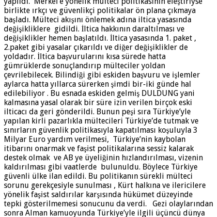
yapıldı. Merkel’e yönelik mülteci politikasının eleştiriyse
birlikte ırkçı ve güvenlikçi politikalar ön plana çıkmaya
başladı. Mülteci akışını önlemek adına iltica yasasında
değişikliklere gidildi. İltica hakkının daraltılması ve
değişiklikler hemen başlatıldı. İltica yasasında 1. paket ,
2.paket gibi yasalar çıkarıldı ve diğer değişiklikler de
yoldadır. İltica başvurularını kısa sürede hatta
gümrüklerde sonuçlandırıp mülteciler yoldan
çevrilebilecek. Bilindiği gibi eskiden başvuru ve işlemler
aylarca hatta yıllarca sürerken şimdi bir-iki günde hal
edilebiliyor . Bu esnada eskiden gelmiş DULDUNG yani
kalmasına yasal olarak bir süre izin verilen birçok eski
ilticacı da geri gönderildi. Bunun peşi sıra Türkiye’yle
yapılan kirli pazarlıkla mültecileri Türkiye’de tutmak ve
sınırların güvenlik politikasıyla kapatılması koşuluyla 3
Milyar Euro yardım verilmesi, Türkiye’nin kaybolan
itibarını onarmak ve faşist politikalarına sessiz kalarak
destek olmak ve AB ye üyeliğinin hızlandırılması, vizenin
kaldırılması gibi vaatlerde bulunuldu. Böylece Türkiye
güvenli ülke ilan edildi. Bu politikanın sürekli mülteci
sorunu gerekçesiyle sunulması , Kürt halkına ve ilericilere
yönelik faşist saldırılar karşısında hükümet düzeyinde
tepki gösterilmemesi sonucunu da verdi. Gezi olaylarından
sonra Alman kamuoyunda Türkiye’yle ilgili üçüncü dünya