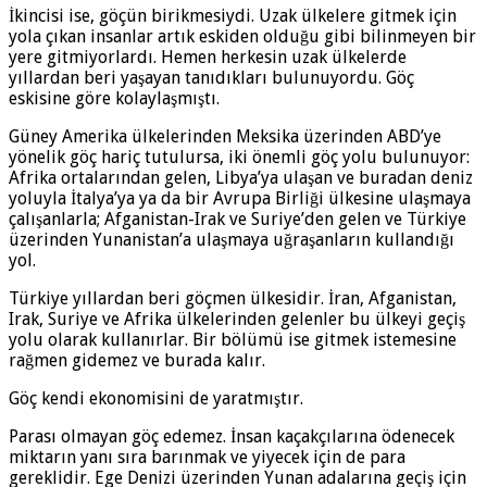
İkincisi ise, göçün birikmesiydi. Uzak ülkelere gitmek için
yola çıkan insanlar artık eskiden olduğu gibi bilinmeyen bir
yere gitmiyorlardı. Hemen herkesin uzak ülkelerde
yıllardan beri yaşayan tanıdıkları bulunuyordu. Göç
eskisine göre kolaylaşmıştı.
Güney Amerika ülkelerinden Meksika üzerinden ABD’ye
yönelik göç hariç tutulursa, iki önemli göç yolu bulunuyor:
Afrika ortalarından gelen, Libya’ya ulaşan ve buradan deniz
yoluyla İtalya’ya ya da bir Avrupa Birliği ülkesine ulaşmaya
çalışanlarla; Afganistan-Irak ve Suriye’den gelen ve Türkiye
üzerinden Yunanistan’a ulaşmaya uğraşanların kullandığı
yol.
Türkiye yıllardan beri göçmen ülkesidir. İran, Afganistan,
Irak, Suriye ve Afrika ülkelerinden gelenler bu ülkeyi geçiş
yolu olarak kullanırlar. Bir bölümü ise gitmek istemesine
rağmen gidemez ve burada kalır.
Göç kendi ekonomisini de yaratmıştır.
Parası olmayan göç edemez. İnsan kaçakçılarına ödenecek
miktarın yanı sıra barınmak ve yiyecek için de para
gereklidir. Ege Denizi üzerinden Yunan adalarına geçiş için