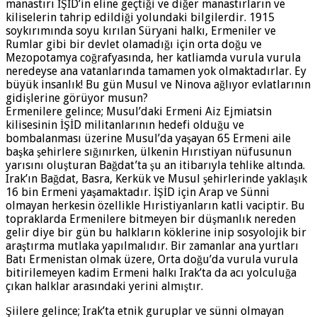
manastırı İŞİD’in eline geçtiği ve diğer manastırların ve
kiliselerin tahrip edildiği yolundaki bilgilerdir. 1915
soykırımında soyu kırılan Süryani halkı, Ermeniler ve
Rumlar gibi bir devlet olamadığı için orta doğu ve
Mezopotamya coğrafyasında, her katliamda vurula vurula
neredeyse ana vatanlarında tamamen yok olmaktadırlar. Ey
büyük insanlık! Bu gün Musul ve Ninova ağlıyor evlatlarının
gidişlerine görüyor musun?
Ermenilere gelince; Musul’daki Ermeni Aiz Ejmiatsin
kilisesinin İŞİD militanlarının hedefi olduğu ve
bombalanması üzerine Musul’da yaşayan 65 Ermeni aile
başka şehirlere sığınırken, ülkenin Hırıstiyan nüfusunun
yarısını oluşturan Bağdat’ta şu an itibarıyla tehlike altında.
Irak’ın Bağdat, Basra, Kerkük ve Musul şehirlerinde yaklaşık
16 bin Ermeni yaşamaktadır. İŞİD için Arap ve Sünni
olmayan herkesin özellikle Hıristiyanların katli vaciptir. Bu
topraklarda Ermenilere bitmeyen bir düşmanlık nereden
gelir diye bir gün bu halkların köklerine inip sosyolojik bir
araştırma mutlaka yapılmalıdır. Bir zamanlar ana yurtları
Batı Ermenistan olmak üzere, Orta doğu’da vurula vurula
bitirilemeyen kadim Ermeni halkı Irak’ta da acı yolculuğa
çıkan halklar arasındaki yerini almıştır.
Şiilere gelince; Irak’ta etnik guruplar ve sünni olmayan