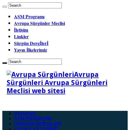
ASM Programı
Avrupa Sürgünler Meclisi
İletişim
Linkler
Sürgün Dergİlerİ
Yayın İlkelerimiz
Avrupa
Sürgünleri Avrupa Sürgünleri
Meclisi web sitesi
Başlangıç
ASM PROGRAMI
SÜRGÜN DERGİLERİ
YAYIN İLKELERİMİZ