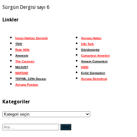
Sürgün Dergisi sayı 6
Linkler
İnsan Hakları Derneği
Avrupa Haber
TİHV
İnfo Turk
Rote Hilfe
Görülmüştür
Amnesty
Cumartesi Anneleri
The Caravan
Annem Cumartesi
MOJUST
IHDD
MAFDAD
Eylül Sürgünleri
TKP/ML 129b Davası
Avrupa Demokrat
Avrupa Postası
Kategoriler
Kategoriler
Arama: