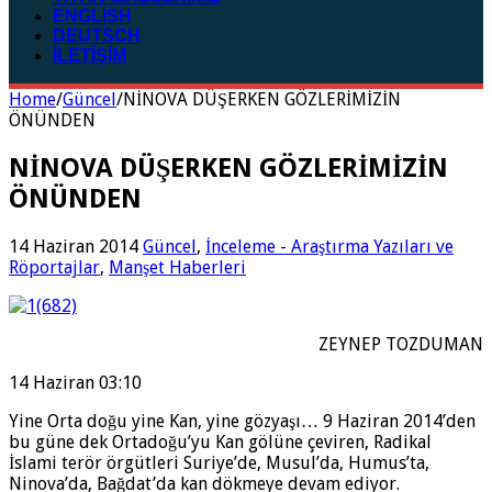
ENGLISH
DEUTSCH
İLETİŞİM
Home
/
Güncel
/
NİNOVA DÜŞERKEN GÖZLERİMİZİN
ÖNÜNDEN
NİNOVA DÜŞERKEN GÖZLERİMİZİN
ÖNÜNDEN
14 Haziran 2014
Güncel
,
İnceleme - Araştırma Yazıları ve
Röportajlar
,
Manşet Haberleri
ZEYNEP TOZDUMAN
14 Haziran 03:10
Yine Orta doğu yine Kan, yine gözyaşı… 9 Haziran 2014’den
bu güne dek Ortadoğu’yu Kan gölüne çeviren, Radikal
İslami terör örgütleri Suriye’de, Musul’da, Humus’ta,
Ninova’da, Bağdat’da kan dökmeye devam ediyor.