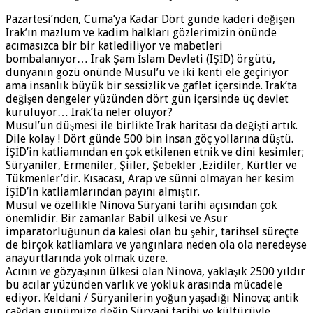
Pazartesi’nden, Cuma’ya Kadar Dört günde kaderi değişen
Irak’ın mazlum ve kadim halkları gözlerimizin önünde
acımasızca bir bir katlediliyor ve mabetleri
bombalanıyor… Irak Şam İslam Devleti (IŞİD) örgütü,
dünyanın gözü önünde Musul’u ve iki kenti ele geçiriyor
ama insanlık büyük bir sessizlik ve gaflet içersinde. Irak’ta
değişen dengeler yüzünden dört gün içersinde üç devlet
kuruluyor… Irak’ta neler oluyor?
Musul’un düşmesi ile birlikte Irak haritası da değişti artık.
Dile kolay ! Dört günde 500 bin insan göç yollarına düştü.
İŞİD’in katliamından en çok etkilenen etnik ve dini kesimler;
Süryaniler, Ermeniler, Şiiler, Şebekler ,Ezidiler, Kürtler ve
Tükmenler’dir. Kısacası, Arap ve sünni olmayan her kesim
İŞİD’in katliamlarından payını almıştır.
Musul ve özellikle Ninova Süryani tarihi açısından çok
önemlidir. Bir zamanlar Babil ülkesi ve Asur
imparatorluğunun da kalesi olan bu şehir, tarihsel süreçte
de birçok katliamlara ve yangınlara neden ola ola neredeyse
anayurtlarında yok olmak üzere.
Acının ve gözyaşının ülkesi olan Ninova, yaklaşık 2500 yıldır
bu acılar yüzünden varlık ve yokluk arasında mücadele
ediyor. Keldani / Süryanilerin yoğun yaşadığı Ninova; antik
çağdan günümüze değin Süryani tarihi ve kültürüyle