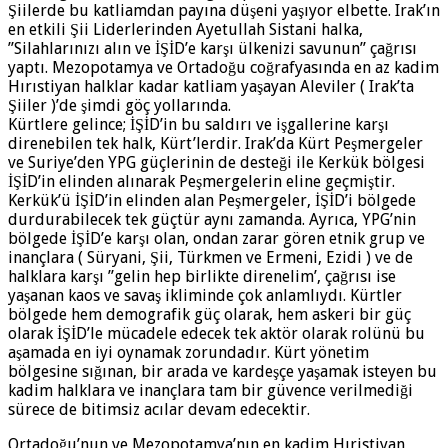
Şiilerde bu katliamdan payına düşeni yaşıyor elbette. Irak’ın
en etkili Şii Liderlerinden Ayetullah Sistani halka,
”Silahlarınızı alın ve İŞİD’e karşı ülkenizi savunun” çağrısı
yaptı. Mezopotamya ve Ortadoğu coğrafyasında en az kadim
Hırıstiyan halklar kadar katliam yaşayan Aleviler ( Irak’ta
Şiiler )’de şimdi göç yollarında.
Kürtlere gelince; İŞİD’in bu saldırı ve işgallerine karşı
direnebilen tek halk, Kürt’lerdir. Irak’da Kürt Peşmergeler
ve Suriye’den YPG güçlerinin de desteği ile Kerkük bölgesi
İŞİD’in elinden alınarak Peşmergelerin eline geçmiştir.
Kerkük’ü İŞİD’in elinden alan Peşmergeler, İŞİD’i bölgede
durdurabilecek tek güçtür aynı zamanda. Ayrıca, YPG’nin
bölgede İŞİD’e karşı olan, ondan zarar gören etnik grup ve
inançlara ( Süryani, Şii, Türkmen ve Ermeni, Ezidi ) ve de
halklara karşı ”gelin hep birlikte direnelim’, çağrısı ise
yaşanan kaos ve savaş ikliminde çok anlamlıydı. Kürtler
bölgede hem demografik güç olarak, hem askeri bir güç
olarak İŞİD’le mücadele edecek tek aktör olarak rolünü bu
aşamada en iyi oynamak zorundadır. Kürt yönetim
bölgesine sığınan, bir arada ve kardeşçe yaşamak isteyen bu
kadim halklara ve inançlara tam bir güvence verilmediği
sürece de bitimsiz acılar devam edecektir.
Ortadoğu’nun ve Mezopotamya’nın en kadim Hıristiyan