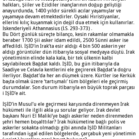
halkları, Şiiler ve Ezidiler inançlarının doğup geliştiği
anayurdunda, 1400 yıldır sürekli acılar yaşamışlar ve
yaşamaya devam etmektedirler. Oysaki Hıristiyanlar,
ellerini kılıç kuşanmak için değil dua etmek için kullanırlar.
İskenderiyeli Athannasius (İ.S. 293-373) .
Bu Dört günlük süreçte bilanço, kesin rakamlar olmamakla
beraber 1700 Şii asker idam edildi, 2500 Sünni asker ise
affedildi. İŞİD’in Irak’ta esir aldığı 4 bin 500 askerin yer
aldığı görüntüler dün itibarıyla sosyal medyaya düştü. Irak
yönetiminin elinde kala kala, bir tek ülkenin kalbi
sayılabilecek Bağdat kaldı. IŞİD, bu gün itibarıyla da
Saadiye ve Celavla kentlerini ele geçirerek Bağdat’a doğru
ilerliyor. Bağdat’da her an düşmek üzere. Kürtler ise Kerkük
başta olmak üzere ‘tartışmalı’ tüm bölgeleri ele geçirmiş
durumdalar. Son durum itibarıyla en büyük toprak parçası
i IŞİD’e ait.
İŞİD’in Musul’u ele geçirmesi karşısında direnmeyen Irak
hükümeti ile ilgili akla şu sorular geliyor. Irak devlet
başkanı Nuri El Maliki’ye bağlı askerler neden direnmeden
şehri hemen boşalttılar? Irak hükümetine bağlı polis ve
askerler sokakta olmadığı gibi anında İŞİD Militanları
tarafından işgal edilen bölgelerde, çarçabuk yeni yönetimin