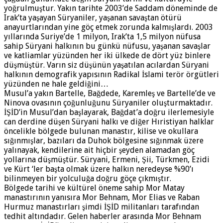
yoğrulmuştur. Yakın tarihte 2003’de Saddam döneminde de
Irak’ta yaşayan Süryaniler, yaşanan savaştan ötürü
anayurtlarından yine göç etmek zorunda kalmışlardı. 2003
yıllarında Suriye’de 1 milyon, Irak’ta 1,5 milyon nüfusa
sahip Süryani halkının bu günkü nüfusu, yaşanan savaşlar
ve katliamlar yüzünden her iki ülkede de dört yüz binlere
düşmüştür. Varın siz düşünün yaşatılan acılardan Süryani
halkının demografik yapısının Radikal İslami terör örgütleri
yüzünden ne hale geldiğini…
Musul’a yakın Bartelle, Bağdede, Karemleş ve Bartelle’de ve
Ninova ovasının çoğunluğunu Süryaniler oluşturmaktadır.
İŞİD’in Musul’dan başlayarak, Bağdat’a doğru ilerlemesiyle
can derdine düşen Süryani halkı ve diğer Hıristiyan halklar
öncelikle bölgede bulunan manastır, kilise ve okullara
sığınmışlar, bazıları da Duhok bölgesine sığınmak üzere
yalınayak, kendilerine ait hiçbir şeyden alamadan göç
yollarına düşmüştür. Süryani, Ermeni, Şii, Türkmen, Ezidi
ve Kürt ‘ler başta olmak üzere halkın neredeyse %90’ı
bilinmeyen bir yolculuğa doğru göçe çıkmıştır.
Bölgede tarihi ve kültürel öneme sahip Mor Matay
manastırının yanısıra Mor Behnam, Mor Elias ve Raban
Hurmuz manastırları şimdi İŞİD militanları tarafından
tedhit altındadır. Gelen haberler arasında Mor Behnam