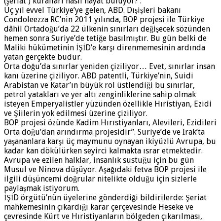
(şeriat ) kuralları nasıl hayat buluyor? .
Üç yıl evvel Türkiye’ye gelen, ABD. Dışişleri bakanı
Condoleezza RC’nin 2011 yılında, BOP projesi ile Türkiye
dâhil Ortadoğu’da 22 ülkenin sınırları değişecek sözünden
hemen sonra Suriye’de tetiğe basılmıştır. Bu gün belki de
Maliki hükümetinin İŞİD’e karşı direnmemesinin ardında
yatan gerçekte budur.
Orta doğu’da sınırlar yeniden çiziliyor… Evet, sınırlar insan
kanı üzerine çiziliyor. ABD patentli, Türkiye’nin, Suidi
Arabistan ve Katar’ın büyük rol üstlendiği bu sınırlar,
petrol yatakları ve yer altı zenginliklerine sahip olmak
isteyen Emperyalistler yüzünden özellikle Hıristiyan, Ezidi
ve Şiilerin yok edilmesi üzerine çiziliyor.
BOP projesi özünde Kadim Hırıstiyanları, Alevileri, Ezidileri
Orta doğu’dan arındırma projesidir”. Suriye’de ve Irak’ta
yaşananlara karşı üç maymunu oynayan ikiyüzlü Avrupa, bu
kadar kan dökülürken seyirci kalmakta ısrar etmektedir.
Avrupa ve ezilen halklar, insanlık sustuğu için bu gün
Musul ve Ninova düşüyor. Aşağıdaki fetva BOP projesi ile
ilgili düşüncemi doğrular nitelikte olduğu için sizlerle
paylaşmak istiyorum.
İŞİD örgütü’nün üyelerine gönderdiği bildirilerde: Şeriat
mahkemesinin çıkardığı karar çerçevesinde Heseke ve
çevresinde Kürt ve Hıristiyanların bölgeden çıkarılması,