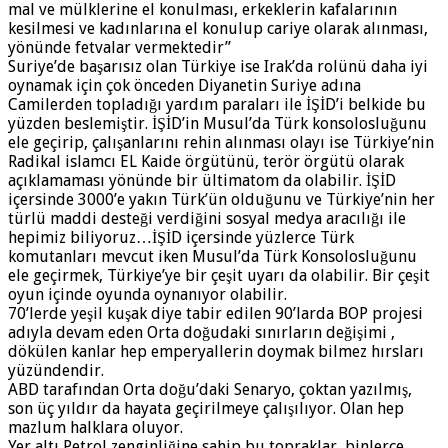
mal ve mülklerine el konulması, erkeklerin kafalarının
kesilmesi ve kadınlarına el konulup cariye olarak alınması,
yönünde fetvalar vermektedir”
Suriye’de başarısız olan Türkiye ise Irak’da rolünü daha iyi
oynamak için çok önceden Diyanetin Suriye adına
Camilerden topladığı yardım paraları ile İŞİD’i belkide bu
yüzden beslemiştir. İŞİD’in Musul’da Türk konsolosluğunu
ele geçirip, çalışanlarını rehin alınması olayı ise Türkiye’nin
Radikal islamcı EL Kaide örgütünü, terör örgütü olarak
açıklamaması yönünde bir ültimatom da olabilir. İŞİD
içersinde 3000’e yakın Türk’ün olduğunu ve Türkiye’nin her
türlü maddi desteği verdiğini sosyal medya aracılığı ile
hepimiz biliyoruz…İŞİD içersinde yüzlerce Türk
komutanları mevcut iken Musul’da Türk Konsolosluğunu
ele geçirmek, Türkiye’ye bir çeşit uyarı da olabilir. Bir çeşit
oyun içinde oyunda oynanıyor olabilir.
70’lerde yeşil kuşak diye tabir edilen 90’larda BOP projesi
adıyla devam eden Orta doğudaki sınırların değişimi ,
dökülen kanlar hep emperyallerin doymak bilmez hırsları
yüzündendir.
ABD tarafından Orta doğu’daki Senaryo, çoktan yazılmış,
son üç yıldır da hayata geçirilmeye çalışılıyor. Olan hep
mazlum halklara oluyor.
Yer altı Petrol zenginliğine sahip bu topraklar, binlerce