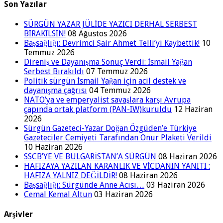
Son Yazılar
SÜRGÜN YAZAR JÜLİDE YAZICI DERHAL SERBEST
BIRAKILSIN!
08 Ağustos 2026
Başsağlığı: Devrimci Şair Ahmet Telli’yi Kaybettik!
10
Temmuz 2026
Direniş ve Dayanışma Sonuç Verdi: İsmail Yağan
Serbest Bırakıldı
07 Temmuz 2026
Politik sürgün İsmail Yağan için acil destek ve
dayanışma çağrısı
04 Temmuz 2026
NATO’ya ve emperyalist savaşlara karşı Avrupa
çapında ortak platform (PAN-IW)kuruldu
12 Haziran
2026
Sürgün Gazeteci-Yazar Doğan Özgüden’e Türkiye
Gazeteciler Cemiyeti Tarafından Onur Plaketi Verildi
10 Haziran 2026
SSCB’YE VE BULGARİSTAN’A SÜRGÜN
08 Haziran 2026
HAFIZAYA YAZILAN KARANLIK VE VİCDANIN YANITI :
HAFIZA YALNIZ DEĞİLDİR!
08 Haziran 2026
Başsağlığı: Sürgünde Anne Acısı…
03 Haziran 2026
Cemal Kemal Altun
03 Haziran 2026
Arşivler