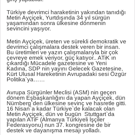
Türkiye devrimci haraketinin yakından tanıdığı
Metin Ayçiçek, Yurtdışında 34 yıl sürgün
yaşamından sonra ülkesine dönmenin
sevincini yaşıyor.
Metin Ayçiçek, üreten ve sürekli demokratik ve
devrimci çalışmalara destek veren bir insan.
Bu üretimleri ve yazın çalışmalarıyla bir çok
çevreye emek veriyor, güç katıyor.. ATiK ın
çıkardığı Mücadele gazetesine ve Yeni
Kadına, SDP nin yayını Gelecek Gazetesine,
Kürt Ulusal Hareketinin Avrupadaki sesi Özgür
Politika`ya……
Avrupa Sürgünler Meclisi (ASM) nin geçen
dönem Eşbaşkanlığını da yapan Ayçiçek, dün
Nürnberg`den ülkesine sevinç ve hasretle gitti.
16 Nisan`a kadar Türkiye`de kalacak olan
Metin Ayçiçek, dün ve bugün Stuttgart`da
yapılan ATiF (Almanya Türkiyeli İşçiler
Federasyonu) nun 37. kongresine de bir
destek ve dayanışma mesajı yolladı.