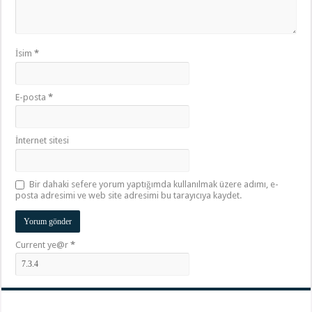
İsim
*
E-posta
*
İnternet sitesi
Bir dahaki sefere yorum yaptığımda kullanılmak üzere adımı, e-
posta adresimi ve web site adresimi bu tarayıcıya kaydet.
Current ye@r
*