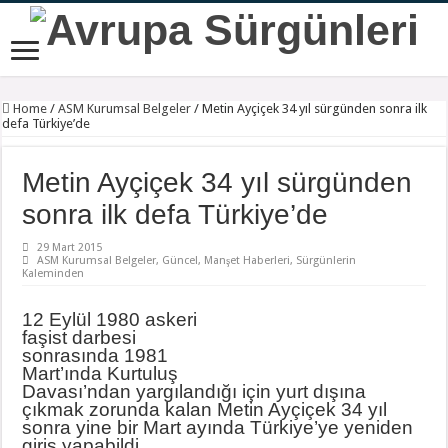
Home
/
ASM Kurumsal Belgeler
/
Metin Ayçiçek 34 yıl sürgünden sonra ilk
defa Türkiye’de
Metin Ayçiçek 34 yıl sürgünden
sonra ilk defa Türkiye’de
29 Mart 2015
ASM Kurumsal Belgeler
,
Güncel
,
Manşet Haberleri
,
Sürgünlerin
Kaleminden
12 Eylül 1980 askeri
faşist darbesi
sonrasında 1981
Mart’ında Kurtuluş
Davası’ndan yargılandığı için yurt dışına
çıkmak zorunda kalan Metin Ayçiçek 34 yıl
sonra yine bir Mart ayında Türkiye’ye yeniden
giriş yapabildi.