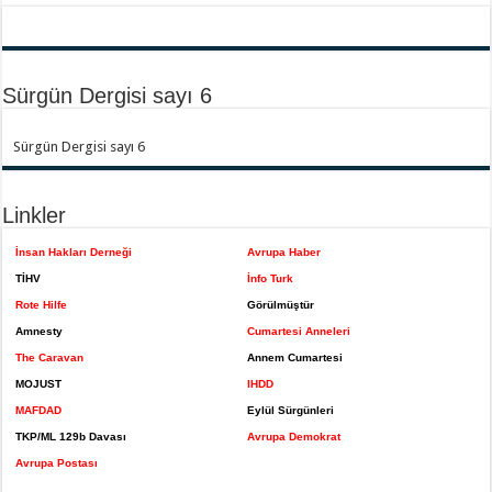
Sürgün Dergisi sayı 6
Sürgün Dergisi sayı 6
Linkler
İnsan Hakları Derneği
Avrupa Haber
TİHV
İnfo Turk
Rote Hilfe
Görülmüştür
Amnesty
Cumartesi Anneleri
The Caravan
Annem Cumartesi
MOJUST
IHDD
MAFDAD
Eylül Sürgünleri
TKP/ML 129b Davası
Avrupa Demokrat
Avrupa Postası