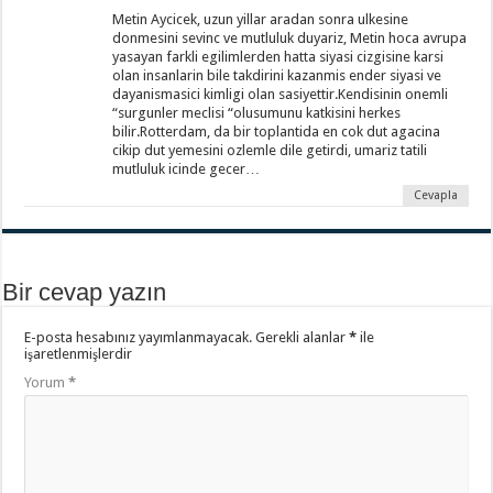
Metin Aycicek, uzun yillar aradan sonra ulkesine
donmesini sevinc ve mutluluk duyariz, Metin hoca avrupa
yasayan farkli egilimlerden hatta siyasi cizgisine karsi
olan insanlarin bile takdirini kazanmis ender siyasi ve
dayanismasici kimligi olan sasiyettir.Kendisinin onemli
“surgunler meclisi “olusumunu katkisini herkes
bilir.Rotterdam, da bir toplantida en cok dut agacina
cikip dut yemesini ozlemle dile getirdi, umariz tatili
mutluluk icinde gecer…
Cevapla
Bir cevap yazın
E-posta hesabınız yayımlanmayacak.
Gerekli alanlar
*
ile
işaretlenmişlerdir
Yorum
*