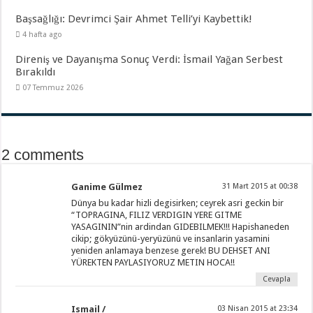
Başsağlığı: Devrimci Şair Ahmet Telli’yi Kaybettik!
4 hafta ago
Direniş ve Dayanışma Sonuç Verdi: İsmail Yağan Serbest
Bırakıldı
07 Temmuz 2026
2 comments
Ganime Gülmez
31 Mart 2015 at 00:38
Dünya bu kadar hizli degisirken; ceyrek asri geckin bir
“TOPRAGINA, FILIZ VERDIGIN YERE GITME
YASAGININ”nin ardindan GIDEBILMEK!!! Hapishaneden
cikip; gökyüzünü-yeryüzünü ve insanlarin yasamini
yeniden anlamaya benzese gerek! BU DEHSET ANI
YÜREKTEN PAYLASIYORUZ METIN HOCA!!
Cevapla
Ismail /
03 Nisan 2015 at 23:34