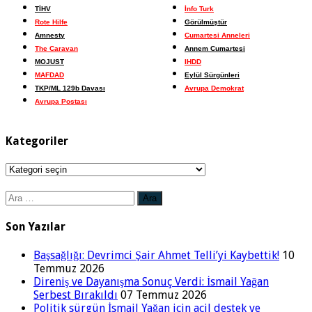
TİHV
İnfo Turk
Rote Hilfe
Görülmüştür
Amnesty
Cumartesi Anneleri
The Caravan
Annem Cumartesi
MOJUST
IHDD
MAFDAD
Eylül Sürgünleri
TKP/ML 129b Davası
Avrupa Demokrat
Avrupa Postası
Kategoriler
Kategoriler
Arama:
Son Yazılar
Başsağlığı: Devrimci Şair Ahmet Telli’yi Kaybettik!
10
Temmuz 2026
Direniş ve Dayanışma Sonuç Verdi: İsmail Yağan
Serbest Bırakıldı
07 Temmuz 2026
Politik sürgün İsmail Yağan için acil destek ve