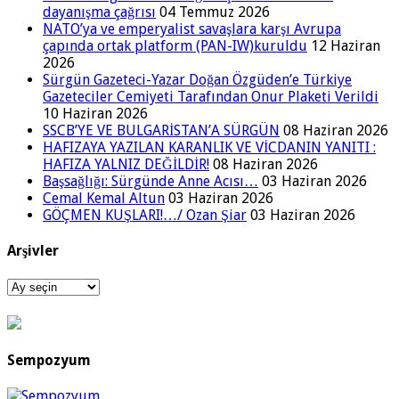
dayanışma çağrısı
04 Temmuz 2026
NATO’ya ve emperyalist savaşlara karşı Avrupa
çapında ortak platform (PAN-IW)kuruldu
12 Haziran
2026
Sürgün Gazeteci-Yazar Doğan Özgüden’e Türkiye
Gazeteciler Cemiyeti Tarafından Onur Plaketi Verildi
10 Haziran 2026
SSCB’YE VE BULGARİSTAN’A SÜRGÜN
08 Haziran 2026
HAFIZAYA YAZILAN KARANLIK VE VİCDANIN YANITI :
HAFIZA YALNIZ DEĞİLDİR!
08 Haziran 2026
Başsağlığı: Sürgünde Anne Acısı…
03 Haziran 2026
Cemal Kemal Altun
03 Haziran 2026
GÖÇMEN KUŞLARI!…/ Ozan Şiar
03 Haziran 2026
Arşivler
Arşivler
Sempozyum