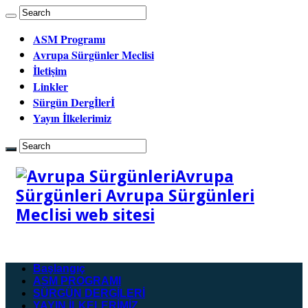
ASM Programı
Avrupa Sürgünler Meclisi
İletişim
Linkler
Sürgün Dergİlerİ
Yayın İlkelerimiz
Avrupa
Sürgünleri Avrupa Sürgünleri
Meclisi web sitesi
Başlangıç
ASM PROGRAMI
SÜRGÜN DERGİLERİ
YAYIN İLKELERİMİZ