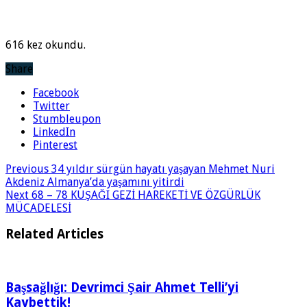
616 kez okundu.
Share
Facebook
Twitter
Stumbleupon
LinkedIn
Pinterest
Previous
34 yıldır sürgün hayatı yaşayan Mehmet Nuri
Akdeniz Almanya’da yaşamını yitirdi
Next
68 – 78 KUŞAĞI GEZİ HAREKETİ VE ÖZGÜRLÜK
MÜCADELESİ
Related Articles
Başsağlığı: Devrimci Şair Ahmet Telli’yi
Kaybettik!