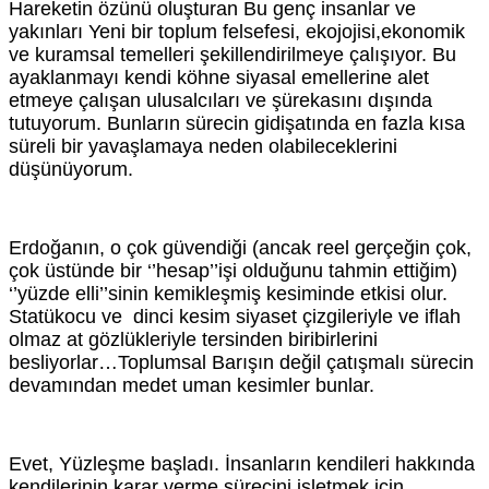
Hareketin özünü oluşturan Bu genç insanlar ve
yakınları Yeni bir toplum felsefesi, ekojojisi,ekonomik
ve kuramsal temelleri şekillendirilmeye çalışıyor. Bu
ayaklanmayı kendi köhne siyasal emellerine alet
etmeye çalışan ulusalcıları ve şürekasını dışında
tutuyorum. Bunların sürecin gidişatında en fazla kısa
süreli bir yavaşlamaya neden olabileceklerini
düşünüyorum.
Erdoğanın, o çok güvendiği (ancak reel gerçeğin çok,
çok üstünde bir ‘’hesap’’işi olduğunu tahmin ettiğim)
‘’yüzde elli’’sinin kemikleşmiş kesiminde etkisi olur.
Statükocu ve dinci kesim siyaset çizgileriyle ve iflah
olmaz at gözlükleriyle tersinden biribirlerini
besliyorlar…Toplumsal Barışın değil çatışmalı sürecin
devamından medet uman kesimler bunlar.
Evet, Yüzleşme başladı. İnsanların kendileri hakkında
kendilerinin karar verme sürecini işletmek için