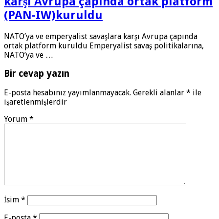
karşı Avrupa çapında ortak platform
(PAN-IW)kuruldu
NATO’ya ve emperyalist savaşlara karşı Avrupa çapında
ortak platform kuruldu Emperyalist savaş politikalarına,
NATO’ya ve …
Bir cevap yazın
E-posta hesabınız yayımlanmayacak.
Gerekli alanlar
*
ile
işaretlenmişlerdir
Yorum
*
İsim
*
E-posta
*