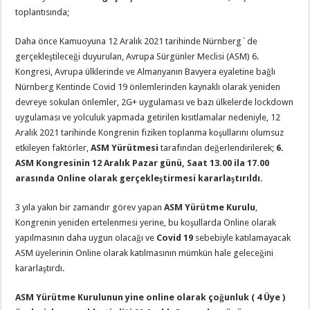
toplantısında;
Daha önce Kamuoyuna 12 Aralık 2021 tarihinde Nürnberg`de
gerçekleştileceği duyurulan, Avrupa Sürgünler Meclisi (ASM) 6.
Kongresi, Avrupa ülklerinde ve Almanyanın Bavyera eyaletine bağlı
Nürnberg Kentinde Covid 19 önlemlerinden kaynaklı olarak yeniden
devreye sokulan önlemler, 2G+ uygulaması ve bazı ülkelerde lockdown
uygulaması ve yolculuk yapmada getirilen kısıtlamalar nedeniyle, 12
Aralık 2021 tarihinde Kongrenin fiziken toplanma koşullarını olumsuz
etkileyen faktörler,
ASM Yürütmesi
tarafından değerlendirilerek;
6.
ASM Kongresinin 12 Aralık Pazar günü, Saat 13.00 ila 17.00
arasında Online olarak gerçekleştirmesi kararlaştırıldı.
3 yıla yakın bir zamandır görev yapan
ASM Yürütme Kurulu
,
Kongrenin yeniden ertelenmesi yerine, bu koşullarda Online olarak
yapılmasının daha uygun olacağı ve
Covid 19
sebebiyle katılamayacak
ASM üyelerinin Online olarak katılmasının mümkün hale geleceğini
kararlaştırdı.
ASM Yürütme Kurulunun yine online olarak çoğunluk ( 4 Üye )