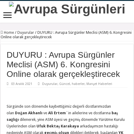
Home
/
Duyurular
/
DUYURU : Avrupa Sürgünler Meclisi (ASM) 6. Kongresini
Online olarak gerçekleştirecek
DUYURU : Avrupa Sürgünler
Meclisi (ASM) 6. Kongresini
Online olarak gerçekleştirecek
03 Aralık 2021
Duyurular
,
Güncel
,
haberler
,
Manşet Haberleri
Sürgünde son dönemde kaybettiğimiz değerli dostlarımızdan
olan
Doğan Akhanlı
ve
Ali Ertem
`in ailelerine ve dostlarına
baş
sağlığı
dilenerek, yine ASM üyesi ve geçmiş dönemde Yürütme Kurulu
Üyelerinden olan
Ufuk Bektaş Karakaya
arkadaşımızın hastalığı
nedeniyle ASM olarak
geçmiş olsun
dilekleri iletilerek, başlanılan
YK