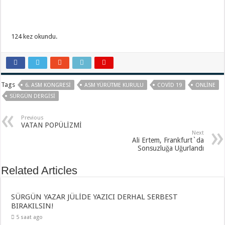
124 kez okundu.
Tags
6. ASM KONGRESI
ASM YÜRÜTME KURULU
COVID 19
ONLINE
SÜRGÜN DERGISI
Previous
VATAN POPÜLİZMİ
Next
Ali Ertem, Frankfurt`da
Sonsuzluğa Uğurlandı
Related Articles
SÜRGÜN YAZAR JÜLİDE YAZICI DERHAL SERBEST
BIRAKILSIN!
5 saat ago