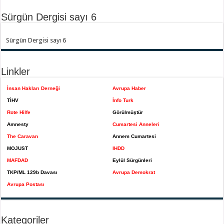
Sürgün Dergisi sayı 6
Sürgün Dergisi sayı 6
Linkler
İnsan Hakları Derneği
Avrupa Haber
TİHV
İnfo Turk
Rote Hilfe
Görülmüştür
Amnesty
Cumartesi Anneleri
The Caravan
Annem Cumartesi
MOJUST
IHDD
MAFDAD
Eylül Sürgünleri
TKP/ML 129b Davası
Avrupa Demokrat
Avrupa Postası
Kategoriler