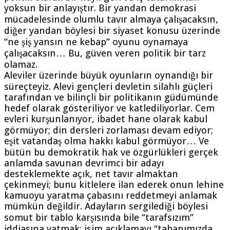
yoksun bir anlayıştır. Bir yandan demokrasi
mücadelesinde olumlu tavır almaya çalışacaksın,
diğer yandan böylesi bir siyaset konusu üzerinde
“ne şiş yansın ne kebap” oyunu oynamaya
çalışacaksın… Bu, güven veren politik bir tarz
olamaz.
Aleviler üzerinde büyük oyunların oynandığı bir
süreçteyiz. Alevi gençleri devletin silahlı güçleri
tarafından ve bilinçli bir politikanın güdümünde
hedef olarak gösteriliyor ve katlediliyorlar. Cem
evleri kurşunlanıyor, ibadet hane olarak kabul
görmüyor; din dersleri zorlaması devam ediyor;
eşit vatandaş olma hakkı kabul görmüyor… Ve
bütün bu demokratik hak ve özgürlükleri gerçek
anlamda savunan devrimci bir adayı
desteklemekte açık, net tavır almaktan
çekinmeyi; bunu kitlelere ilan ederek onun lehine
kamuoyu yaratma çabasını reddetmeyi anlamak
mümkün değildir. Adayların sergilediği böylesi
somut bir tablo karşısında bile “tarafsızım”
iddiasına yatmak; isim açıklamayı “tabanımızda