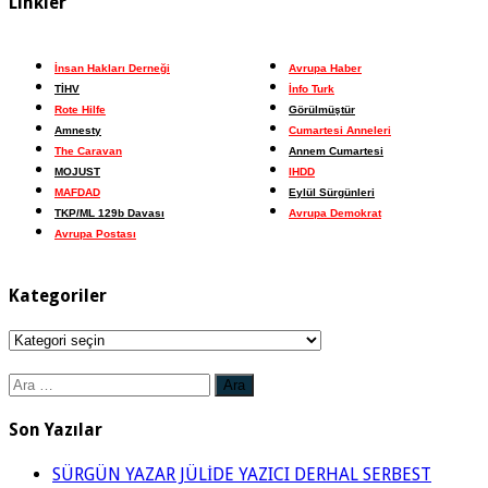
Linkler
İnsan Hakları Derneği
Avrupa Haber
TİHV
İnfo Turk
Rote Hilfe
Görülmüştür
Amnesty
Cumartesi Anneleri
The Caravan
Annem Cumartesi
MOJUST
IHDD
MAFDAD
Eylül Sürgünleri
TKP/ML 129b Davası
Avrupa Demokrat
Avrupa Postası
Kategoriler
Kategoriler
Arama:
Son Yazılar
SÜRGÜN YAZAR JÜLİDE YAZICI DERHAL SERBEST