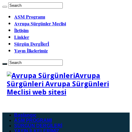
ASM Programı
Avrupa Sürgünler Meclisi
İletişim
Linkler
Sürgün Dergİlerİ
Yayın İlkelerimiz
Avrupa
Sürgünleri Avrupa Sürgünleri
Meclisi web sitesi
Başlangıç
ASM PROGRAMI
SÜRGÜN DERGİLERİ
YAYIN İLKELERİMİZ