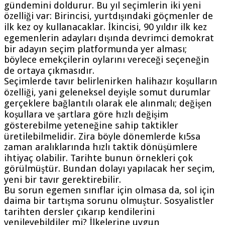
gündemini doldurur. Bu yıl seçimlerin iki yeni
özelliği var: Birincisi, yurtdışındaki göçmenler de
ilk kez oy kullanacaklar. İkincisi, 90 yıldır ilk kez
egemenlerin adayları dışında devrimci demokrat
bir adayın seçim platformunda yer alması;
böylece emekçilerin oylarını vereceği seçeneğin
de ortaya çıkmasıdır.
Seçimlerde tavır belirlenirken halihazır koşulların
özelliği, yani geleneksel deyişle somut durumlar
gerçeklere bağlantılı olarak ele alınmalı; değişen
koşullara ve şartlara göre hızlı değişim
gösterebilme yeteneğine sahip taktikler
üretilebilmelidir. Zira böyle dönemlerde kı5sa
zaman aralıklarında hızlı taktik dönüşümlere
ihtiyaç olabilir. Tarihte bunun örnekleri çok
görülmüştür. Bundan dolayı yapılacak her seçim,
yeni bir tavır gerektirebilir.
Bu sorun egemen sınıflar için olmasa da, sol için
daima bir tartışma sorunu olmuştur. Sosyalistler
tarihten dersler çıkarıp kendilerini
yenileyebildiler mi? İlkelerine uygun