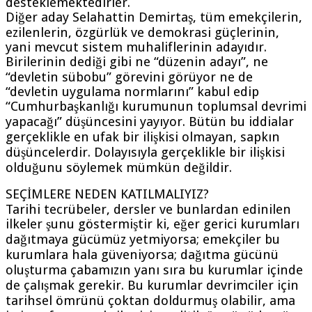
desteklemektedirler.
Diğer aday Selahattin Demirtaş, tüm emekçilerin,
ezilenlerin, özgürlük ve demokrasi güçlerinin,
yani mevcut sistem muhaliflerinin adayıdır.
Birilerinin dediği gibi ne “düzenin adayı”, ne
“devletin sübobu” görevini görüyor ne de
“devletin uygulama normlarını” kabul edip
“Cumhurbaşkanlığı kurumunun toplumsal devrimi
yapacağı” düşüncesini yayıyor. Bütün bu iddialar
gerçeklikle en ufak bir ilişkisi olmayan, sapkın
düşüncelerdir. Dolayısıyla gerçeklikle bir ilişkisi
olduğunu söylemek mümkün değildir.
SEÇİMLERE NEDEN KATILMALIYIZ?
Tarihi tecrübeler, dersler ve bunlardan edinilen
ilkeler şunu göstermiştir ki, eğer gerici kurumları
dağıtmaya gücümüz yetmiyorsa; emekçiler bu
kurumlara hala güveniyorsa; dağıtma gücünü
oluşturma çabamızın yanı sıra bu kurumlar içinde
de çalışmak gerekir. Bu kurumlar devrimciler için
tarihsel ömrünü çoktan doldurmuş olabilir, ama