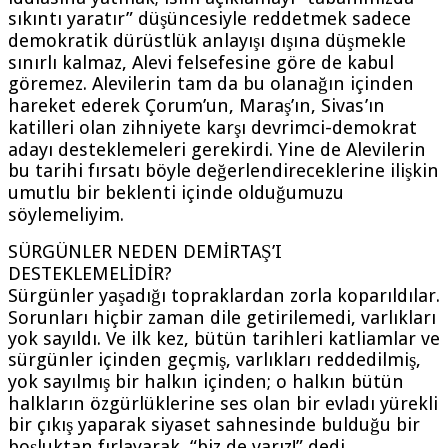
sıkıntı yaratır” düşüncesiyle reddetmek sadece
demokratik dürüstlük anlayışı dışına düşmekle
sınırlı kalmaz, Alevi felsefesine göre de kabul
göremez. Alevilerin tam da bu olanağın içinden
hareket ederek Çorum’un, Maraş’ın, Sivas’ın
katilleri olan zihniyete karşı devrimci-demokrat
adayı desteklemeleri gerekirdi. Yine de Alevilerin
bu tarihi fırsatı böyle değerlendireceklerine ilişkin
umutlu bir beklenti içinde olduğumuzu
söylemeliyim.
SÜRGÜNLER NEDEN DEMİRTAŞ’I
DESTEKLEMELİDİR?
Sürgünler yaşadığı topraklardan zorla koparıldılar.
Sorunları hiçbir zaman dile getirilemedi, varlıkları
yok sayıldı. Ve ilk kez, bütün tarihleri katliamlar ve
sürgünler içinden geçmiş, varlıkları reddedilmiş,
yok sayılmış bir halkın içinden; o halkın bütün
halkların özgürlüklerine ses olan bir evladı yürekli
bir çıkış yaparak siyaset sahnesinde bulduğu bir
boşluktan fırlayarak, “biz de varız!” dedi.