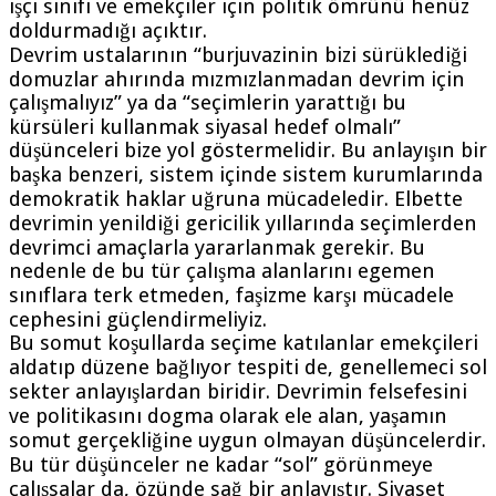
işçi sınıfı ve emekçiler için politik ömrünü henüz
doldurmadığı açıktır.
Devrim ustalarının “burjuvazinin bizi sürüklediği
domuzlar ahırında mızmızlanmadan devrim için
çalışmalıyız” ya da “seçimlerin yarattığı bu
kürsüleri kullanmak siyasal hedef olmalı”
düşünceleri bize yol göstermelidir. Bu anlayışın bir
başka benzeri, sistem içinde sistem kurumlarında
demokratik haklar uğruna mücadeledir. Elbette
devrimin yenildiği gericilik yıllarında seçimlerden
devrimci amaçlarla yararlanmak gerekir. Bu
nedenle de bu tür çalışma alanlarını egemen
sınıflara terk etmeden, faşizme karşı mücadele
cephesini güçlendirmeliyiz.
Bu somut koşullarda seçime katılanlar emekçileri
aldatıp düzene bağlıyor tespiti de, genellemeci sol
sekter anlayışlardan biridir. Devrimin felsefesini
ve politikasını dogma olarak ele alan, yaşamın
somut gerçekliğine uygun olmayan düşüncelerdir.
Bu tür düşünceler ne kadar “sol” görünmeye
çalışsalar da, özünde sağ bir anlayıştır. Siyaset