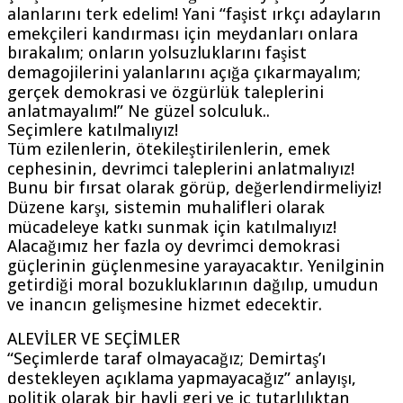
alanlarını terk edelim! Yani “faşist ırkçı adayların
emekçileri kandırması için meydanları onlara
bırakalım; onların yolsuzluklarını faşist
demagojilerini yalanlarını açığa çıkarmayalım;
gerçek demokrasi ve özgürlük taleplerini
anlatmayalım!” Ne güzel solculuk..
Seçimlere katılmalıyız!
Tüm ezilenlerin, ötekileştirilenlerin, emek
cephesinin, devrimci taleplerini anlatmalıyız!
Bunu bir fırsat olarak görüp, değerlendirmeliyiz!
Düzene karşı, sistemin muhalifleri olarak
mücadeleye katkı sunmak için katılmalıyız!
Alacağımız her fazla oy devrimci demokrasi
güçlerinin güçlenmesine yarayacaktır. Yenilginin
getirdiği moral bozukluklarının dağılıp, umudun
ve inancın gelişmesine hizmet edecektir.
ALEVİLER VE SEÇİMLER
“Seçimlerde taraf olmayacağız; Demirtaş’ı
destekleyen açıklama yapmayacağız” anlayışı,
politik olarak bir hayli geri ve iç tutarlılıktan