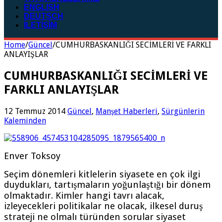
ENGLISH
DEUTSCH
İLETİŞİM
Home
/
Güncel
/
CUMHURBASKANLIĞI SECİMLERİ VE FARKLI
ANLAYIŞLAR
CUMHURBASKANLIĞI SECİMLERİ VE
FARKLI ANLAYIŞLAR
12 Temmuz 2014
Güncel
,
Manşet Haberleri
,
Sürgünlerin
Kaleminden
Enver Toksoy
Seçim dönemleri kitlelerin siyasete en çok ilgi
duydukları, tartışmaların yoğunlaştığı bir dönem
olmaktadır. Kimler hangi tavrı alacak,
izleyecekleri politikalar ne olacak, ilkesel duruş
strateji ne olmalı türünden sorular siyaset