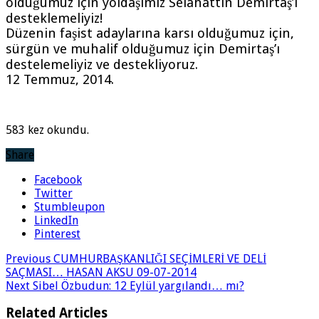
olduğumuz için yoldaşımız Selahattin Demirtaş’ı
desteklemeliyiz!
Düzenin faşist adaylarına karsı olduğumuz için,
sürgün ve muhalif olduğumuz için Demirtaş’ı
destelemeliyiz ve destekliyoruz.
12 Temmuz, 2014.
583 kez okundu.
Share
Facebook
Twitter
Stumbleupon
LinkedIn
Pinterest
Previous
CUMHURBAŞKANLIĞI SEÇİMLERİ VE DELİ
SAÇMASI… HASAN AKSU 09-07-2014
Next
Sibel Özbudun: 12 Eylül yargılandı… mı?
Related Articles