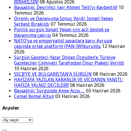
BIRAKILSIN!
08 Ağustos 2026
Başsağlığı: Devrimci Şair Ahmet Telli’yi Kaybettik!
10
Temmuz 2026
Direniş ve Dayanışma Sonuç Verdi: İsmail Yağan
Serbest Bırakıldı
07 Temmuz 2026
Politik sürgün İsmail Yağan için acil destek ve
dayanışma çağrısı
04 Temmuz 2026
NATO’ya ve emperyalist savaşlara karşı Avrupa
çapında ortak platform (PAN-IW)kuruldu
12 Haziran
2026
Sürgün Gazeteci-Yazar Doğan Özgüden’e Türkiye
Gazeteciler Cemiyeti Tarafından Onur Plaketi Verildi
10 Haziran 2026
SSCB’YE VE BULGARİSTAN’A SÜRGÜN
08 Haziran 2026
HAFIZAYA YAZILAN KARANLIK VE VİCDANIN YANITI :
HAFIZA YALNIZ DEĞİLDİR!
08 Haziran 2026
Başsağlığı: Sürgünde Anne Acısı…
03 Haziran 2026
Cemal Kemal Altun
03 Haziran 2026
Arşivler
Arşivler