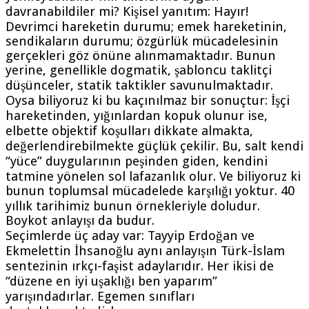
davranabildiler mi? Kişisel yanıtım: Hayır!
Devrimci hareketin durumu; emek hareketinin,
sendikaların durumu; özgürlük mücadelesinin
gerçekleri göz önüne alınmamaktadır. Bunun
yerine, genellikle dogmatik, şabloncu taklitçi
düşünceler, statik taktikler savunulmaktadır.
Oysa biliyoruz ki bu kaçınılmaz bir sonuçtur: İşçi
hareketinden, yığınlardan kopuk olunur ise,
elbette objektif koşulları dikkate almakta,
değerlendirebilmekte güçlük çekilir. Bu, salt kendi
“yüce” duygularının peşinden giden, kendini
tatmine yönelen sol lafazanlık olur. Ve biliyoruz ki
bunun toplumsal mücadelede karşılığı yoktur. 40
yıllık tarihimiz bunun örnekleriyle doludur.
Boykot anlayışı da budur.
Seçimlerde üç aday var: Tayyip Erdoğan ve
Ekmelettin İhsanoğlu aynı anlayışın Türk-İslam
sentezinin ırkçı-faşist adaylarıdır. Her ikisi de
“düzene en iyi uşaklığı ben yaparım”
yarışındadırlar. Egemen sınıfları