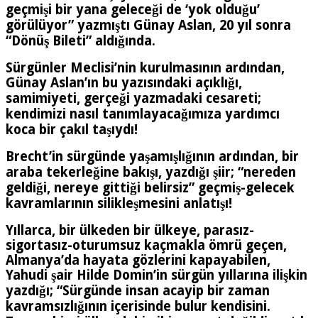
geçmişi bir yana geleceği de ‘yok olduğu’
görülüyor” yazmıştı Günay Aslan, 20 yıl sonra
“Dönüş Bileti” aldığında.
Sürgünler Meclisi’nin kurulmasının ardından,
Günay Aslan’ın bu yazısındaki açıklığı,
samimiyeti, gerçeği yazmadaki cesareti;
kendimizi nasıl tanımlayacağımıza yardımcı
koca bir çakıl taşıydı!
Brecht’in sürgünde yaşamışlığının ardından, bir
araba tekerleğine bakışı, yazdığı şiir; “nereden
geldiği, nereye gittiği belirsiz” geçmiş-gelecek
kavramlarının silikleşmesini anlatışı!
Yıllarca, bir ülkeden bir ülkeye, parasız-
sigortasız-oturumsuz kaçmakla ömrü geçen,
Almanya’da hayata gözlerini kapayabilen,
Yahudi şair Hilde Domin’in sürgün yıllarına ilişkin
yazdığı; “Sürgünde insan acayip bir zaman
kavramsızlığının içerisinde bulur kendisini.