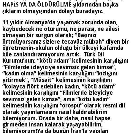
HAPİS YA DA ÖLDÜRÜLME şıklarından başka
şıkların olmayışından dolayı buradayız.
11 yıldır Almanya’da yaşamak zorunda olan,
kaybedecek ne oturumu, ne parası, ne ailesi
olmayan bir sürgün olarak; “Başınızı
örtmüyorsanız sizlere tecavüz mübah” diyen bir
öğretmenin-okulun olduğu bir ülkeyi kafamda
bile canlandıramıyorum artık. Türk Dil
Kurumu’nun; “kötü adam” kelimesinin karşılığını
“Filmlerde izleyiciye sevimsiz gelen kimse”,
“kadın olma” kelimesinin karşılığını “kızlığını
yitirmek”, “Müsait” kelimesinin karşılığını
“kolayca flört edebilen kadın, “kötü adam”
kelimesinin karşılığını “Filmlerde izleyiciye
sevimsiz gelen kimse”, ama “kötü kadın”
kelimesinin karşılığını “orospu” olarak resmi dil
olarak yayınlamasını nasıl kaldırabilirim
bilemiyorum. Orada bir daha, nasıl hapse
girmeden insan kalarak yaşayabilirim,
bilemiyorum!Ya da bugün İran’la yapılan