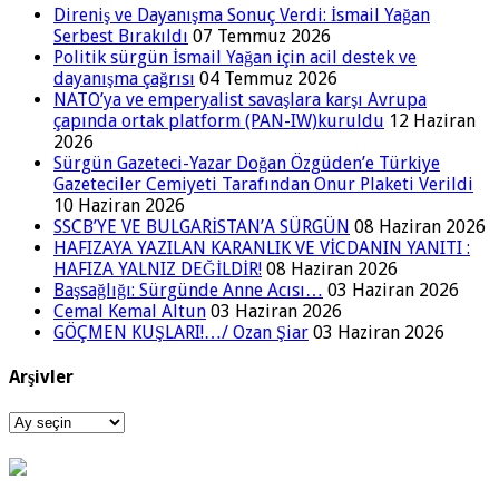
Direniş ve Dayanışma Sonuç Verdi: İsmail Yağan
Serbest Bırakıldı
07 Temmuz 2026
Politik sürgün İsmail Yağan için acil destek ve
dayanışma çağrısı
04 Temmuz 2026
NATO’ya ve emperyalist savaşlara karşı Avrupa
çapında ortak platform (PAN-IW)kuruldu
12 Haziran
2026
Sürgün Gazeteci-Yazar Doğan Özgüden’e Türkiye
Gazeteciler Cemiyeti Tarafından Onur Plaketi Verildi
10 Haziran 2026
SSCB’YE VE BULGARİSTAN’A SÜRGÜN
08 Haziran 2026
HAFIZAYA YAZILAN KARANLIK VE VİCDANIN YANITI :
HAFIZA YALNIZ DEĞİLDİR!
08 Haziran 2026
Başsağlığı: Sürgünde Anne Acısı…
03 Haziran 2026
Cemal Kemal Altun
03 Haziran 2026
GÖÇMEN KUŞLARI!…/ Ozan Şiar
03 Haziran 2026
Arşivler
Arşivler