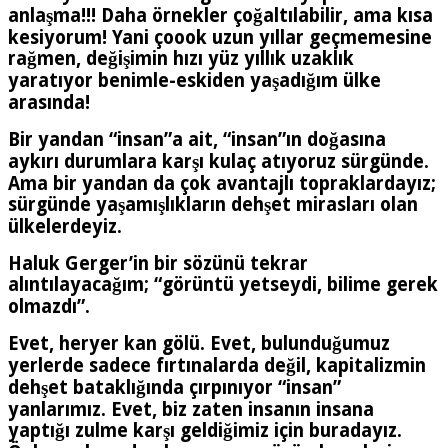
anlaşma!!! Daha örnekler çoğaltılabilir, ama kısa
kesiyorum! Yani çoook uzun yıllar geçmemesine
rağmen, değişimin hızı yüz yıllık uzaklık
yaratıyor benimle-eskiden yaşadığım ülke
arasında!
Bir yandan “insan”a ait, “insan”ın doğasına
aykırı durumlara karşı kulaç atıyoruz sürgünde.
Ama bir yandan da çok avantajlı topraklardayız;
sürgünde yaşamışlıkların dehşet mirasları olan
ülkelerdeyiz.
Haluk Gerger’in bir sözünü tekrar
alıntılayacağım; “görüntü yetseydi, bilime gerek
olmazdı”.
Evet, heryer kan gölü. Evet, bulunduğumuz
yerlerde sadece fırtınalarda değil, kapitalizmin
dehşet bataklığında çırpınıyor “insan”
yanlarımız. Evet, biz zaten insanın insana
yaptığı zulme karşı geldiğimiz için buradayız.