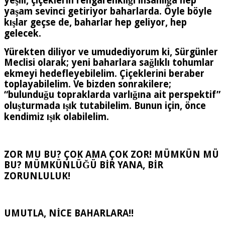
yeşili, çiçeklerin rengarenkliği insanlığa hep
yaşam sevinci getiriyor baharlarda. Öyle böyle
kışlar geçse de, baharlar hep geliyor, hep
gelecek.
Yürekten diliyor ve umudediyorum ki, Sürgünler
Meclisi olarak; yeni baharlara sağlıklı tohumlar
ekmeyi hedefleyebilelim. Çiçeklerini beraber
toplayabilelim. Ve bizden sonrakilere;
“bulunduğu topraklarda varlığına ait perspektif”
oluşturmada ışık tutabilelim. Bunun için, önce
kendimiz ışık olabilelim.
ZOR MU BU? ÇOK AMA ÇOK ZOR! MÜMKÜN MÜ
BU? MÜMKÜNLÜĞÜ BİR YANA, BİR
ZORUNLULUK!
UMUTLA, NİCE BAHARLARA!!