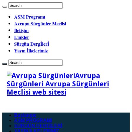
ASM Programı
Avrupa Sürgünler Meclisi
İletişim
Linkler
Sürgün Dergİlerİ
Yayın İlkelerimiz
Avrupa
Sürgünleri Avrupa Sürgünleri
Meclisi web sitesi
Başlangıç
ASM PROGRAMI
SÜRGÜN DERGİLERİ
YAYIN İLKELERİMİZ