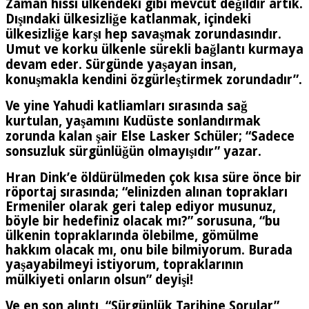
Zaman hissi ülkendeki gibi mevcut değildir artık.
Dışındaki ülkesizliğe katlanmak, içindeki
ülkesizliğe karşı hep savaşmak zorundasındır.
Umut ve korku ülkenle sürekli bağlantı kurmaya
devam eder. Sürgünde yaşayan insan,
konuşmakla kendini özgürleştirmek zorundadır”.
Ve yine Yahudi katliamları sırasında sağ
kurtulan, yaşamını Kudüste sonlandırmak
zorunda kalan şair Else Lasker Schüler; “Sadece
sonsuzluk sürgünlüğün olmayışıdır” yazar.
Hran Dink’e öldürülmeden çok kısa süre önce bir
röportaj sırasında; “elinizden alınan toprakları
Ermeniler olarak geri talep ediyor musunuz,
böyle bir hedefiniz olacak mı?” sorusuna, “bu
ülkenin topraklarında ölebilme, gömülme
hakkım olacak mı, onu bile bilmiyorum. Burada
yaşayabilmeyi istiyorum, topraklarının
mülkiyeti onların olsun” deyişi!
Ve en son alıntı, “Sürgünlük Tarihine Sorular”