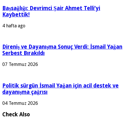
Başsağlığı: Devrimci Şair Ahmet Telli’yi
Kaybettik!
4 hafta ago
Direniş ve Dayanışma Sonuç Verdi: İsmail Yağan
Serbest Bırakıldı
07 Temmuz 2026
Politik sürgün İsmail Yağan için acil destek ve
dayanışma çağrısı
04 Temmuz 2026
Check Also