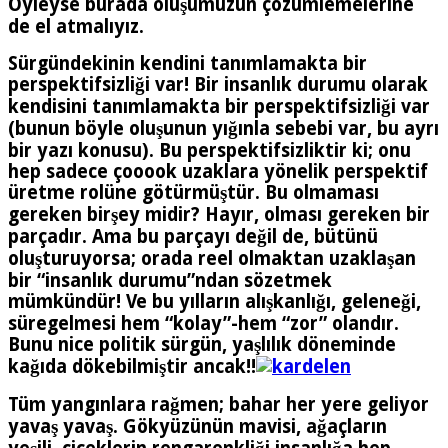
Öyleyse burada oluşumuzun çözümlemelerine
de el atmalıyız.
Sürgündekinin kendini tanımlamakta bir
perspektifsizliği var! Bir insanlık durumu olarak
kendisini tanımlamakta bir perspektifsizliği var
(bunun böyle oluşunun yığınla sebebi var, bu ayrı
bir yazı konusu). Bu perspektifsizliktir ki; onu
hep sadece çooook uzaklara yönelik perspektif
üretme rolüne götürmüştür. Bu olmaması
gereken birşey midir? Hayır, olması gereken bir
parçadır. Ama bu parçayı değil de, bütünü
oluşturuyorsa; orada reel olmaktan uzaklaşan
bir “insanlık durumu”ndan sözetmek
mümkündür! Ve bu yılların alışkanlığı, geleneği,
süregelmesi hem “kolay”-hem “zor” olandır.
Bunu nice politik sürgün, yaşlılık döneminde
kağıda dökebilmiştir ancak!!
Tüm yangınlara rağmen; bahar her yere geliyor
yavaş yavaş. Gökyüzünün mavisi, ağaçların