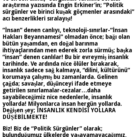
araştırma yazısında Engin Erkiner’in; “Politik
sürgünler ve birinci kuşak göçmenler arasındaki”
acı benzerlikleri sıralayışı!
“İnsan” denen canlıyı, teknoloji-sınırlar-“İnsan
Hakları Beyannamesi” olmadan önce; bağı olan
bütün yaşamdan, en doğal barınma
ihtiyaçlarından men ederek zorla sürmüş; başka
“insan” denen canlılar! Bu bir evreymiş insanlık
tarihinde. Ve ardında nice ölüler bırakarak,
insanlık sadece sağ kalmaya, “dilini, kültürünü”
korumaya çalışmış bu zamanlarda. Gelinen
çağda; savaşlar, düşünceyi ifade etmeye
getirilen sınırlamalar-cezalar…daha
sayabileceğimiz nice nedenlerle, insanlık
yollarda! Milyonlarca insan hergün yollarda.
Değişen şey; İNSANLIK KENDİSİ YOLLARA
DÜŞEBİLMEKTE!
Biz! Biz de “Politik Sürgünler” olarak;
bulunduğumuz ülkelerde yaşayamayacağımız,