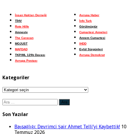
İnsan Hakları Derneği
Avrupa Haber
TİHV
İnfo Turk
Rote Hilfe
Görülmüştür
Amnesty
Cumartesi Anneleri
The Caravan
Annem Cumartesi
MOJUST
IHDD
MAFDAD
Eylül Sürgünleri
TKP/ML 129b Davası
Avrupa Demokrat
Avrupa Postası
Kategoriler
Kategoriler
Arama:
Son Yazılar
Başsağlığı: Devrimci Şair Ahmet Telli’yi Kaybettik!
10
Temmuz 2026