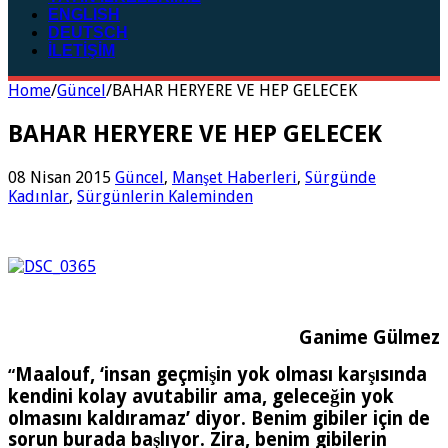
ENGLISH
DEUTSCH
İLETİŞİM
Home
/
Güncel
/
BAHAR HERYERE VE HEP GELECEK
BAHAR HERYERE VE HEP GELECEK
08 Nisan 2015
Güncel
,
Manşet Haberleri
,
Sürgünde
Kadınlar
,
Sürgünlerin Kaleminden
Ganime Gülmez
Maalouf, ‘insan geçmişin yok olması karşısında
“
kendini kolay avutabilir ama, geleceğin yok
olmasını kaldıramaz’ diyor. Benim gibiler için de
sorun burada başlıyor. Zira, benim gibilerin