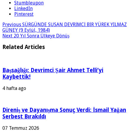
Stumbleupon
LinkedIn
Pinterest
Previous
SÜRGÜNDE SUSAN DEVRİMCİ BİR YÜREK YILMAZ
GÜNEY (9 Eylül, 1984)
Next
20 Yıl Sonra Ülkeye Dönüş
Related Articles
Başsağlığı: Devrimci Şair Ahmet Telli’yi
Kaybettik!
4 hafta ago
Direniş ve Dayanışma Sonuç Verdi: İsmail Yağan
Serbest Bırakıldı
07 Temmuz 2026