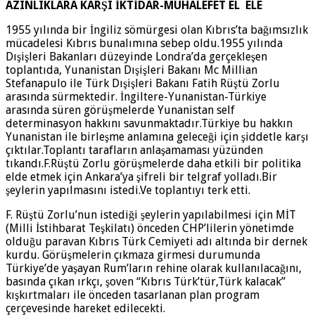
AZINLIKLARA KARŞI İKTİDAR-MUHALEFET EL ELE
1955 yılında bir İngiliz sömürgesi olan Kıbrıs’ta bağımsızlık
mücadelesi Kıbrıs bunalımına sebep oldu.1955 yılında
Dışişleri Bakanları düzeyinde Londra’da gerçekleşen
toplantıda, Yunanistan Dışişleri Bakanı Mc Millian
Stefanapulo ile Türk Dışişleri Bakanı Fatih Rüştü Zorlu
arasında sürmektedir. İngiltere-Yunanistan-Türkiye
arasında süren görüşmelerde Yunanistan self
determinasyon hakkını savunmaktadır.Türkiye bu hakkın
Yunanistan ile birleşme anlamına geleceği için şiddetle karşı
çıktılar.Toplantı tarafların anlaşamaması yüzünden
tıkandı.F.Rüştü Zorlu görüşmelerde daha etkili bir politika
elde etmek için Ankara’ya şifreli bir telgraf yolladı.Bir
şeylerin yapılmasını istedi.Ve toplantıyı terk etti.
F. Rüştü Zorlu’nun istediği şeylerin yapılabilmesi için MİT
(Milli İstihbarat Teşkilatı) önceden CHP’lilerin yönetimde
olduğu paravan Kıbrıs Türk Cemiyeti adı altında bir dernek
kurdu. Görüşmelerin çıkmaza girmesi durumunda
Türkiye’de yaşayan Rum’ların rehine olarak kullanılacağını,
basında çıkan ırkçı, şoven “Kıbrıs Türk’tür,Türk kalacak”
kışkırtmaları ile önceden tasarlanan plan program
çerçevesinde hareket edilecekti.