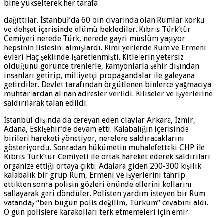
bine yükselterek her tarafa
dağıttılar. İstanbul’da 60 bin civarında olan Rumlar korku
ve dehşet içerisinde ölümü beklediler. Kıbrıs Türk’tür
Cemiyeti nerede Türk, nerede gayri müslüm yaşıyor
hepsinin listesini almışlardı. Kimi yerlerde Rum ve Ermeni
evleri Haç şeklinde işaretlenmişti. Kitlelerin yetersiz
olduğunu görünce trenlerle, kamyonlarla şehir dışından
insanları getirip, milliyetçi propagandalar ile galeyana
getirdiler. Devlet tarafından örgütlenen binlerce yağmacıya
muhtarlardan alınan adresler verildi. Kiliseler ve işyerlerine
saldırılarak talan edildi.
İstanbul dışında da cereyan eden olaylar Ankara, İzmir,
Adana, Eskişehir’de devam etti. Kalabalığın içerisinde
birileri hareketi yönetiyor, nerelere saldıracaklarını
gösteriyordu. Sonradan hükümetin muhalefetteki CHP ile
Kıbrıs Türk’tür Cemiyeti ile ortak hareket ederek saldırıları
organize ettiği ortaya çıktı. Adalara giden 200-300 kişilik
kalabalık bir grup Rum, Ermeni ve işyerlerini tahrip
ettikten sonra polisin gözleri önünde ellerini kollarını
sallayarak geri döndüler. Polisten yardım isteyen bir Rum
vatandaş “ben bugün polis değilim, Türküm” cevabını aldı.
O gün polislere karakolları terk etmemeleri için emir