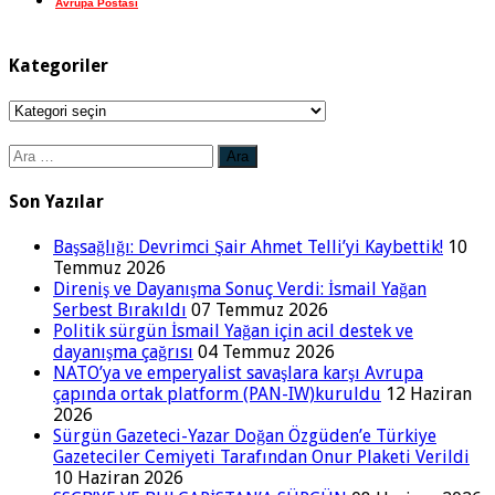
Avrupa Postası
Kategoriler
Kategoriler
Arama:
Son Yazılar
Başsağlığı: Devrimci Şair Ahmet Telli’yi Kaybettik!
10
Temmuz 2026
Direniş ve Dayanışma Sonuç Verdi: İsmail Yağan
Serbest Bırakıldı
07 Temmuz 2026
Politik sürgün İsmail Yağan için acil destek ve
dayanışma çağrısı
04 Temmuz 2026
NATO’ya ve emperyalist savaşlara karşı Avrupa
çapında ortak platform (PAN-IW)kuruldu
12 Haziran
2026
Sürgün Gazeteci-Yazar Doğan Özgüden’e Türkiye
Gazeteciler Cemiyeti Tarafından Onur Plaketi Verildi
10 Haziran 2026