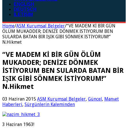
ENGLISH
DEUTSCH
İLETİŞİM
Home
/
ASM Kurumsal Belgeler
/
“VE MADEM Kİ BİR GÜN
ÖLÜM MUKADDER; DENİZE DÖNMEK İSTİYORUM BEN
SULARDA BATAN BİR IŞIK GİBİ SÖNMEK İSTİYORUM!”
N.Hikmet
“VE MADEM Kİ BİR GÜN ÖLÜM
MUKADDER; DENİZE DÖNMEK
İSTİYORUM BEN SULARDA BATAN BİR
IŞIK GİBİ SÖNMEK İSTİYORUM!”
N.Hikmet
03 Haziran 2015
ASM Kurumsal Belgeler
,
Güncel
,
Manşet
Haberleri
,
Sürgünlerin Kaleminden
3 Haziran 1963!