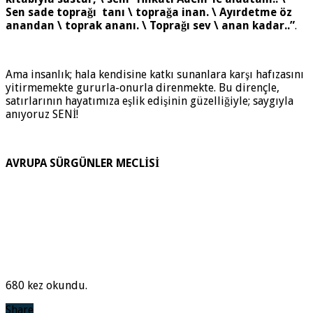
Sen sade toprağı tanı \ toprağa inan. \ Ayırdetme öz
anandan \ toprak ananı. \ Toprağı sev \ anan kadar..”
.
Ama insanlık; hala kendisine katkı sunanlara karşı hafızasını
yitirmemekte gururla-onurla direnmekte. Bu dirençle,
satırlarının hayatımıza eşlik edişinin güzelliğiyle; saygıyla
anıyoruz SENİ!
AVRUPA SÜRGÜNLER MECLİSİ
680 kez okundu.
Share