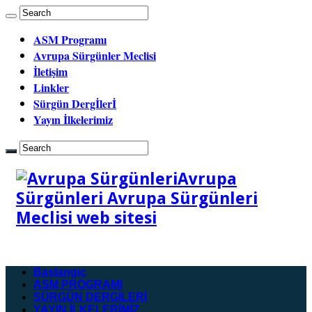
ASM Programı
Avrupa Sürgünler Meclisi
İletişim
Linkler
Sürgün Dergİlerİ
Yayın İlkelerimiz
Avrupa
Sürgünleri Avrupa Sürgünleri
Meclisi web sitesi
Başlangıç
ASM PROGRAMI
SÜRGÜN DERGİLERİ
YAYIN İLKELERİMİZ