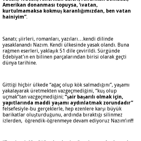
Amerikan donanması topuysa, \vatan,
kurtulmamaksa kokmuş karanlığımızdan, ben vatan
hainiyim”
.
Sanatı; şiirleri, romanları, yazıları…kendi dilinde
yasaklanandı Nazım. Kendi ülkesinde yasak olandı. Buna
rağmen eserleri, yaklaşık 51 dile çevirildi. Sürgünde
Edebiyat’ın en bilinen parçalarından birisi olarak geçti
dünya tarihine.
Gittiği hiçbir ülkede “ağaç olup kök salmadığını”, yaşamı
yakalayarak üretmekten vazgeçmediğini, “kuş olup
uçmak”tan vazgeçmediğini;
“şair başarılı olmak için,
yapıtlarında maddi yaşamı aydınlatmak zorundadır”
felsefesiyle-bu gerçeklerle, hep ezenlere karşı büyük
barikatlar oluşturduğunu, ardında bıraktığı silinmez
izlerden, öğrendik-öğrenmeye devam ediyoruz Nazım’ın!!!