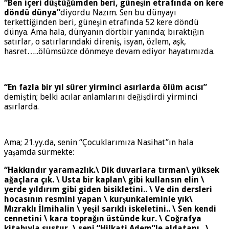
“Ben içeri düştüğümden beri, güneşin etrafında on kere
döndü dünya”
diyordu Nazım. Sen bu dünyayı
terkettiğinden beri, güneşin etrafında 52 kere döndü
dünya. Ama hala, dünyanın dörtbir yanında; bıraktığın
satırlar, o satırlarındaki direniş, isyan, özlem, aşk,
hasret…..ölümsüzce dönmeye devam ediyor hayatımızda.
“En fazla bir yıl sürer yirminci asırlarda ölüm acısı”
demiştin; belki acılar anlamlarını değişdirdi yirminci
asırlarda.
Ama; 21.yy.da, senin “Çocuklarımıza Nasihat”ın hala
yaşamda sürmekte:
“Hakkındır yaramazlık.\ Dik duvarlara tırman\ yüksek
ağaçlara çık. \ Usta bir kaplan\ gibi kullansın elin \
yerde yıldırım gibi giden bisikletini.. \ Ve din dersleri
hocasının resmini yapan \ kurşunkaleminle yık\
Mızraklı İlmihalin \ yeşil sarıklı iskeletini.. \ Sen kendi
cennetini \ kara toprağın üstünde kur. \ Coğrafya
kitabıyla sustur, \ seni “Hilkati Adem”le aldatanı.. \