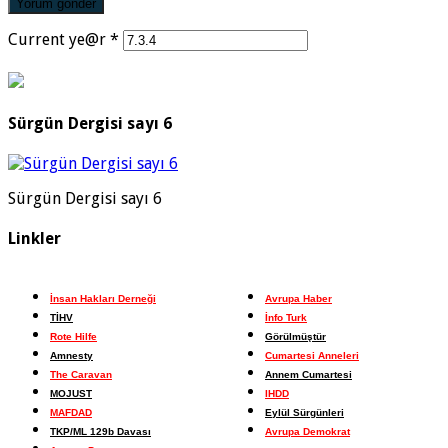
Current ye@r
*
Sürgün Dergisi sayı 6
Sürgün Dergisi sayı 6
Linkler
İnsan Hakları Derneği
Avrupa Haber
TİHV
İnfo Turk
Rote Hilfe
Görülmüştür
Amnesty
Cumartesi Anneleri
The Caravan
Annem Cumartesi
MOJUST
IHDD
MAFDAD
Eylül Sürgünleri
TKP/ML 129b Davası
Avrupa Demokrat