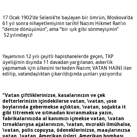
17 Ocak 1902’de Selanik’te başlayan bir ömrün, Moskova’da
61 yıl sonra nihayetlenişinin tarihi! Nazım Hikmet Ran’ın
“denize dönüşünün”, ama “bir ışık gibi sönmeyişinin”
52.yılındayız!
Yaşamının 12 yılı çeşitli hapishanelerde geçen, TKP
üyeliğinin dışında 11 davadan yargılanan, askerlik
yapmamak için ülkesini terkeden Nazım; VATAN HAİNİ ilan
edilip, vatandaşlıktan çıkarıldığında şunları yazıyordu:
“Vatan çiftliklerinizse, kasalarınızın ve çek
defterlerinizin içindekilerse vatan, \vatan, şose
boylarında gebermekse açlıktan, \vatan, soğukta it
gibi titremek ve sıtmadan kıvranmaksa yazın,
fabrikalarınızda al kanımızı içmekse vatan, \vatan
tırnaklarıysa ağalarınızın, \vatan, mızraklı ilmühalse,
\vatan, polis copuysa, ödeneklerinizse, maaşlarınızsa
vatan, \vatan, Amerikan üsleri, Amerikan bombası,