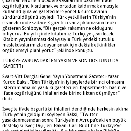
çıkarılan terörle mücadele yasalarının basın ve ifade
özgürlüğünü kısıtlamak ve ortadan kaldırmak amacıyla
kullanıldığına ve gazetecilere yönelik sürek avının
sürdürüldüğünü söyledi. Türk yetkililerin Türkiye’nin
cezaevlerinde sadace 3 gazeteci var açıklamasına tepki
gösteren Schibbye, “Biz gerçek rakamın ne olduğunu
biliyoruz. Bu yıl içinde kitabımız Türkçeye çevrilecek.
Kitabın yayınlanması dolayısıyla Türkiye’deki tutuklu
meslekdaşlarımızla dayanışmak için değişik etkinlikler
örgütlemeyi planlıyoruz” şeklinde konuştu.
TÜRKİYE AVRUPA’DAKİ EN YAKIN VE SON DOSTUNU DA
KAYBETTİ
Svart-Vitt Dergisi Genel Yayın Yönetmeni Gazeteci-Yazar
Kurdo Baksi, “Ben Türkiye’nin iyi şeylerde birinci olmasını
isterdim ama ne yazık ki gazetecileri hapsetmekte, basın ve
ifade özgürlüğünü ihlallerinde birincilikten düşmüyor”
dedi.
İsveç’te ifade özgürlüğü ihlalleri dendiğinde herkesin aklına
Türkiye’nin geldiğini söyleyen Baksi, “Twitter
yasaklanmasından sonra Türkiye’nin Avrupa’daki en büyük
destekçisi İsveç Dışişleri Bakanı Carl Bildt bile Türkiye’ye