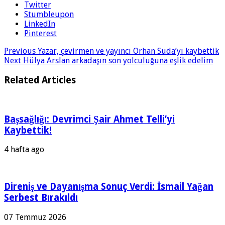
Twitter
Stumbleupon
LinkedIn
Pinterest
Previous
Yazar, çevirmen ve yayıncı Orhan Suda’yı kaybettik
Next
Hülya Arslan arkadaşın son yolculuğuna eşlik edelim
Related Articles
Başsağlığı: Devrimci Şair Ahmet Telli’yi
Kaybettik!
4 hafta ago
Direniş ve Dayanışma Sonuç Verdi: İsmail Yağan
Serbest Bırakıldı
07 Temmuz 2026