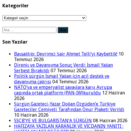
Kategoriler
Kategoriler
Arama:
Son Yazılar
Başsağlığı: Devrimci Şair Ahmet Telli’yi Kaybettik!
10
Temmuz 2026
Direniş ve Dayanışma Sonuç Verdi: İsmail Yağan
Serbest Bırakıldı
07 Temmuz 2026
Politik sürgün İsmail Yağan için acil destek ve
dayanışma çağrısı
04 Temmuz 2026
NATO’ya ve emperyalist savaşlara karşı Avrupa
çapında ortak platform (PAN-IW)kuruldu
12 Haziran
2026
Sürgün Gazeteci-Yazar Doğan Özgüden’e Türkiye
Gazeteciler Cemiyeti Tarafından Onur Plaketi Verildi
10 Haziran 2026
SSCB’YE VE BULGARİSTAN’A SÜRGÜN
08 Haziran 2026
HAFIZAYA YAZILAN KARANLIK VE VİCDANIN YANITI :