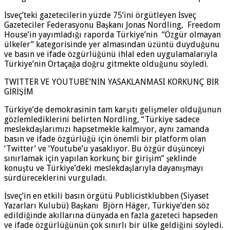
İsveç’teki gazetecilerin yüzde 75’ini örgütleyen İsveç
Gazeteciler Federasyonu Başkanı Jonas Nordling, Freedom
House’in yayımladığı raporda Türkiye’nin “Özgür olmayan
ülkeler” kategorisinde yer almasından üzüntü duyduğunu
ve basın ve ifade özgürlüğünü ihlal eden uygulamalarıyla
Türkiye’nin Ortaçağa doğru gitmekte olduğunu söyledi.
TWİTTER VE YOUTUBE’NİN YASAKLANMASI KORKUNÇ BİR
GİRİŞİM
Türkiye’de demokrasinin tam karşıtı gelişmeler olduğunun
gözlemlediklerini belirten Nordling, “Türkiye sadece
meslekdaşlarımızı hapsetmekle kalmıyor, aynı zamanda
basın ve ifade özgürlüğü için önemli bir platform olan
‘Twitter’ ve ‘Youtube’u yasaklıyor. Bu özgür düşünceyi
sınırlamak için yapılan korkunç bir girişim” şeklinde
konuştu ve Türkiye’deki meslekdaşlarıyla dayanışmayı
sürdüreceklerini vurguladı.
İsveç’in en etkili basın örgütü Publicistklubben (Siyaset
Yazarları Kulubü) Başkanı Björn Häger, Türkiye’den söz
edildiğinde akıllarına dünyada en fazla gazeteci hapseden
ve ifade özgürlüğünün çok sınırlı bir ülke geldiğini söyledi.