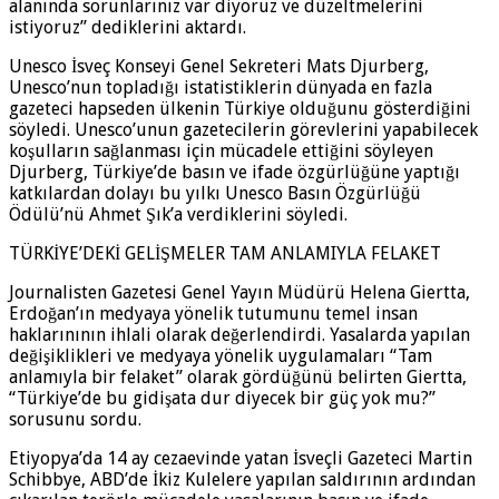
alanında sorunlarınız var diyoruz ve düzeltmelerini
istiyoruz” dediklerini aktardı.
Unesco İsveç Konseyi Genel Sekreteri Mats Djurberg,
Unesco’nun topladığı istatistiklerin dünyada en fazla
gazeteci hapseden ülkenin Türkiye olduğunu gösterdiğini
söyledi. Unesco’unun gazetecilerin görevlerini yapabilecek
koşulların sağlanması için mücadele ettiğini söyleyen
Djurberg, Türkiye’de basın ve ifade özgürlüğüne yaptığı
katkılardan dolayı bu yılkı Unesco Basın Özgürlüğü
Ödülü’nü Ahmet Şık’a verdiklerini söyledi.
TÜRKİYE’DEKİ GELİŞMELER TAM ANLAMIYLA FELAKET
Journalisten Gazetesi Genel Yayın Müdürü Helena Giertta,
Erdoğan’ın medyaya yönelik tutumunu temel insan
haklarınının ihlali olarak değerlendirdi. Yasalarda yapılan
değişiklikleri ve medyaya yönelik uygulamaları “Tam
anlamıyla bir felaket” olarak gördüğünü belirten Giertta,
“Türkiye’de bu gidişata dur diyecek bir güç yok mu?”
sorusunu sordu.
Etiyopya’da 14 ay cezaevinde yatan İsveçli Gazeteci Martin
Schibbye, ABD’de İkiz Kulelere yapılan saldırının ardından