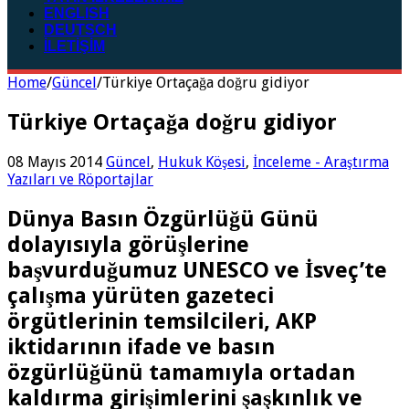
ENGLISH
DEUTSCH
İLETİŞİM
Home
/
Güncel
/
Türkiye Ortaçağa doğru gidiyor
Türkiye Ortaçağa doğru gidiyor
08 Mayıs 2014
Güncel
,
Hukuk Köşesi
,
İnceleme - Araştırma
Yazıları ve Röportajlar
Dünya Basın Özgürlüğü Günü
dolayısıyla görüşlerine
başvurduğumuz UNESCO ve İsveç’te
çalışma yürüten gazeteci
örgütlerinin temsilcileri, AKP
iktidarının ifade ve basın
özgürlüğünü tamamıyla ortadan
kaldırma girişimlerini şaşkınlık ve