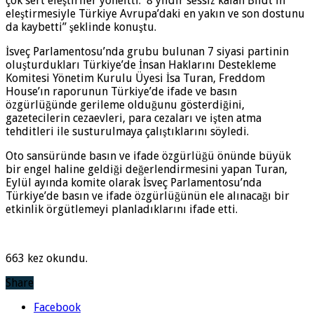
çok sert eleştiriler yöneltti. 8 yıldır sessiz kalan Bildt’in
eleştirmesiyle Türkiye Avrupa’daki en yakın ve son dostunu
da kaybetti” şeklinde konuştu.
İsveç Parlamentosu’nda grubu bulunan 7 siyasi partinin
oluşturdukları Türkiye’de İnsan Haklarını Destekleme
Komitesi Yönetim Kurulu Üyesi İsa Turan, Freddom
House’ın raporunun Türkiye’de ifade ve basın
özgürlüğünde gerileme olduğunu gösterdiğini,
gazetecilerin cezaevleri, para cezaları ve işten atma
tehditleri ile susturulmaya çalıştıklarını söyledi.
Oto sansüründe basın ve ifade özgürlüğü önünde büyük
bir engel haline geldiği değerlendirmesini yapan Turan,
Eylül ayında komite olarak İsveç Parlamentosu’nda
Türkiye’de basın ve ifade özgürlüğünün ele alınacağı bir
etkinlik örgütlemeyi planladıklarını ifade etti.
663 kez okundu.
Share
Facebook