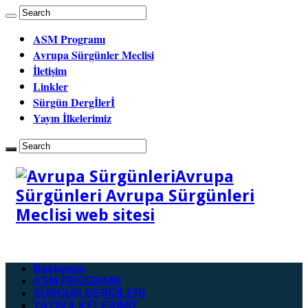
ASM Programı
Avrupa Sürgünler Meclisi
İletişim
Linkler
Sürgün Dergİlerİ
Yayın İlkelerimiz
Avrupa
Sürgünleri Avrupa Sürgünleri
Meclisi web sitesi
Başlangıç
ASM PROGRAMI
SÜRGÜN DERGİLERİ
YAYIN İLKELERİMİZ