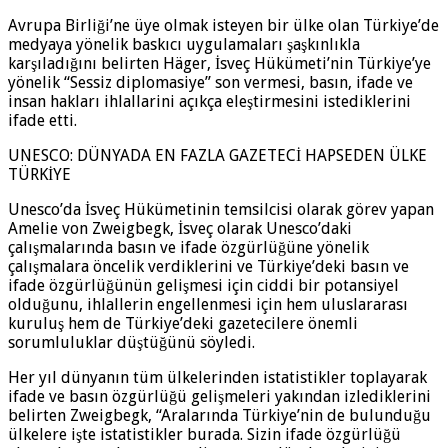
Avrupa Birliği’ne üye olmak isteyen bir ülke olan Türkiye’de
medyaya yönelik baskıcı uygulamaları şaşkınlıkla
karşıladığını belirten Häger, İsveç Hükümeti’nin Türkiye’ye
yönelik “Sessiz diplomasiye” son vermesi, basın, ifade ve
insan hakları ihlallarini açıkça eleştirmesini istediklerini
ifade etti.
UNESCO: DÜNYADA EN FAZLA GAZETECİ HAPSEDEN ÜLKE
TÜRKİYE
Unesco’da İsveç Hükümetinin temsilcisi olarak görev yapan
Amelie von Zweigbegk, İsveç olarak Unesco’daki
çalışmalarında basın ve ifade özgürlüğüne yönelik
çalışmalara öncelik verdiklerini ve Türkiye’deki basın ve
ifade özgürlüğünün gelişmesi için ciddi bir potansiyel
olduğunu, ihlallerin engellenmesi için hem uluslararası
kuruluş hem de Türkiye’deki gazetecilere önemli
sorumluluklar düştüğünü söyledi.
Her yıl dünyanın tüm ülkelerinden istatistikler toplayarak
ifade ve basın özgürlüğü gelişmeleri yakından izlediklerini
belirten Zweigbegk, “Aralarında Türkiye’nin de bulunduğu
ülkelere işte istatistikler burada. Sizin ifade özgürlüğü