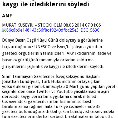
kaygı ile izlediklerini söyledi
ANF
MURAT KUSEYRİ – STOCKHOLM
08.05.2014 07:01:06
Dünya Basın Özgürlüğü Günü dolayısıyla görüşlerine
başvurduğumuz UNESCO ve İsveç’te çalışma yürüten
gazeteci örgütlerinin temsilcileri, AKP iktidarının ifade ve
basın özgürlüğünü tamamıyla ortadan kaldırma
girişimlerini şaşkınlık ve kaygı ile izlediklerini söyledi.
Sınır Tanımayan Gazeteciler İsveç seksiyonu Başkanı
Jonathan Lundqvist, Türk Hükümetinin ortaya çıkan
yolsuzlukları gizlemek amacıyla 30 Mart günü yapılan yerel
seçimlerden önce Twitter ve Youtube yasaklamasını aşırı
derecede kaygı verici bir uygulama olarak niteledi.
Cezaevindeki gazetecilerin bir kısmının serbest
bırakılmasına rağmen hala Türkiye cezaevlerinde 35
gazeteci bulunduğuna dikkat çeken Lundqvist cezaevindeki
tüm gazetecilerin derhal serbest bırakılmalarını talep etti.