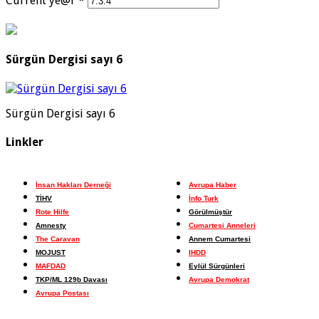
Current ye@r
*
Sürgün Dergisi sayı 6
Sürgün Dergisi sayı 6
Linkler
İnsan Hakları Derneği
Avrupa Haber
TİHV
İnfo Turk
Rote Hilfe
Görülmüştür
Amnesty
Cumartesi Anneleri
The Caravan
Annem Cumartesi
MOJUST
IHDD
MAFDAD
Eylül Sürgünleri
TKP/ML 129b Davası
Avrupa Demokrat
Avrupa Postası