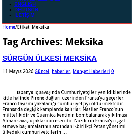
ENGLISH
DEUTSCH
İLETİŞİM
Home
/
Etiket:
Meksika
Tag Archives:
Meksika
SÜRGÜN ÜLKESİ MEKSİKA
11 Mayıs 2026
Güncel
,
haberler
,
Manşet Haberleri
0
İspanya iç savaşında Cumhuriyetçiler yenildiklerinde
kitle halinde Pirene dağları üzerinden Fransa’ya geçerler.
Franco faşizmi yakaladığı cumhuriyetçiyi öldürmektedir.
Fransa’da değişik kamplarda kalırlar. Naziler Franco’nun
müttefikidir ve Guernica kentinin bombalanarak yıkılması
Alman savaş uçaklarının eseridir. Nazilerin Fransa’yı işgal
etmeye başlamalarının ardından işbirlikçi Petan yönetimi
ülkedeki cumhuriyetçilerin …