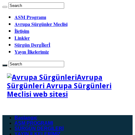
ASM Programı
Avrupa Sürgünler Meclisi
İletişim
Linkler
Sürgün Dergİlerİ
Yayın İlkelerimiz
Avrupa
Sürgünleri Avrupa Sürgünleri
Meclisi web sitesi
Başlangıç
ASM PROGRAMI
SÜRGÜN DERGİLERİ
YAYIN İLKELERİMİZ