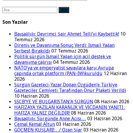
Arama:
Son Yazılar
Başsağlığı: Devrimci Şair Ahmet Telli’yi Kaybettik!
10
Temmuz 2026
Direniş ve Dayanışma Sonuç Verdi: İsmail Yağan
Serbest Bırakıldı
07 Temmuz 2026
Politik sürgün İsmail Yağan için acil destek ve
dayanışma çağrısı
04 Temmuz 2026
NATO’ya ve emperyalist savaşlara karşı Avrupa
çapında ortak platform (PAN-IW)kuruldu
12 Haziran
2026
Sürgün Gazeteci-Yazar Doğan Özgüden’e Türkiye
Gazeteciler Cemiyeti Tarafından Onur Plaketi Verildi
10 Haziran 2026
SSCB’YE VE BULGARİSTAN’A SÜRGÜN
08 Haziran 2026
HAFIZAYA YAZILAN KARANLIK VE VİCDANIN YANITI :
HAFIZA YALNIZ DEĞİLDİR!
08 Haziran 2026
Başsağlığı: Sürgünde Anne Acısı…
03 Haziran 2026
Cemal Kemal Altun
03 Haziran 2026
GÖÇMEN KUŞLARI!…/ Ozan Şiar
03 Haziran 2026