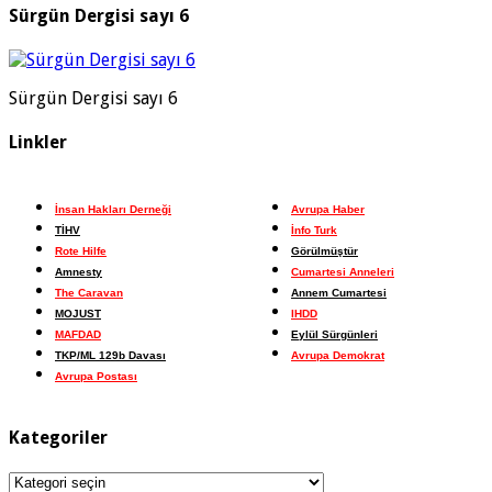
Sürgün Dergisi sayı 6
Sürgün Dergisi sayı 6
Linkler
İnsan Hakları Derneği
Avrupa Haber
TİHV
İnfo Turk
Rote Hilfe
Görülmüştür
Amnesty
Cumartesi Anneleri
The Caravan
Annem Cumartesi
MOJUST
IHDD
MAFDAD
Eylül Sürgünleri
TKP/ML 129b Davası
Avrupa Demokrat
Avrupa Postası
Kategoriler
Kategoriler