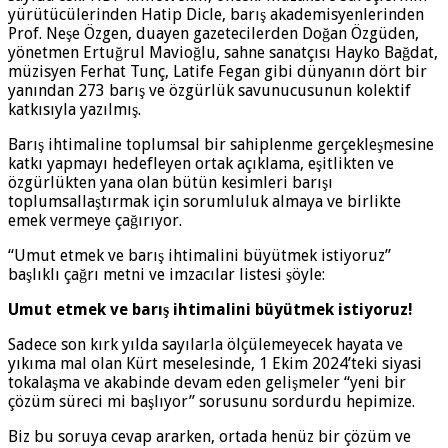
yürütücülerinden Hatip Dicle, barış akademisyenlerinden
Prof. Neşe Özgen, duayen gazetecilerden Doğan Özgüden,
yönetmen Ertuğrul Mavioğlu, sahne sanatçısı Hayko Bağdat,
müzisyen Ferhat Tunç, Latife Fegan gibi dünyanın dört bir
yanından 273 barış ve özgürlük savunucusunun kolektif
katkısıyla yazılmış.
Barış ihtimaline toplumsal bir sahiplenme gerçekleşmesine
katkı yapmayı hedefleyen ortak açıklama, eşitlikten ve
özgürlükten yana olan bütün kesimleri barışı
toplumsallaştırmak için sorumluluk almaya ve birlikte
emek vermeye çağırıyor.
“Umut etmek ve barış ihtimalini büyütmek istiyoruz”
başlıklı çağrı metni ve imzacılar listesi şöyle:
Umut etmek ve barış ihtimalini büyütmek istiyoruz!
Sadece son kırk yılda sayılarla ölçülemeyecek hayata ve
yıkıma mal olan Kürt meselesinde, 1 Ekim 2024’teki siyasi
tokalaşma ve akabinde devam eden gelişmeler “yeni bir
çözüm süreci mi başlıyor” sorusunu sordurdu hepimize.
Biz bu soruya cevap ararken, ortada henüz bir çözüm ve