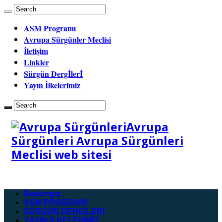
ASM Programı
Avrupa Sürgünler Meclisi
İletişim
Linkler
Sürgün Dergİlerİ
Yayın İlkelerimiz
Avrupa
Sürgünleri Avrupa Sürgünleri
Meclisi web sitesi
Başlangıç
ASM PROGRAMI
SÜRGÜN DERGİLERİ
YAYIN İLKELERİMİZ