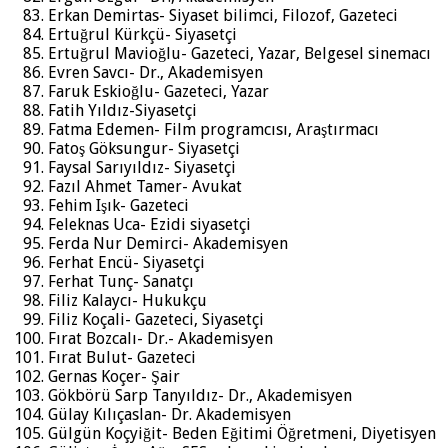
Erkan Demirtas- Siyaset bilimci, Filozof, Gazeteci
Ertuğrul Kürkçü- Siyasetçi
Ertuğrul Mavioğlu- Gazeteci, Yazar, Belgesel sinemacı
Evren Savcı- Dr., Akademisyen
Faruk Eskioğlu- Gazeteci, Yazar
Fatih Yıldız-Siyasetçi
Fatma Edemen- Film programcısı, Araştırmacı
Fatoş Göksungur- Siyasetçi
Faysal Sarıyıldız- Siyasetçi
Fazıl Ahmet Tamer- Avukat
Fehim Işık- Gazeteci
Feleknas Uca- Ezidi siyasetçi
Ferda Nur Demirci- Akademisyen
Ferhat Encü- Siyasetçi
Ferhat Tunç- Sanatçı
Filiz Kalaycı- Hukukçu
Filiz Koçali- Gazeteci, Siyasetçi
Fırat Bozcalı- Dr.- Akademisyen
Fırat Bulut- Gazeteci
Gernas Koçer- Şair
Gökbörü Sarp Tanyıldız- Dr., Akademisyen
Gülay Kılıçaslan- Dr. Akademisyen
Gülgün Koçyiğit- Beden Eğitimi Öğretmeni, Diyetisyen