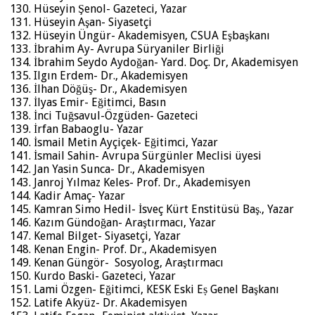
Hüseyin Şenol- Gazeteci, Yazar
Hüseyin Aşan- Siyasetçi
Hüseyin Üngür- Akademisyen, CSUA Eşbaşkanı
İbrahim Ay- Avrupa Süryaniler Birliği
İbrahim Seydo Aydoğan- Yard. Doç. Dr, Akademisyen
Ilgın Erdem- Dr., Akademisyen
İlhan Döğüş- Dr., Akademisyen
İlyas Emir- Eğitimci, Basın
İnci Tuğsavul-Özgüden- Gazeteci
İrfan Babaoglu- Yazar
İsmail Metin Ayçiçek- Eğitimci, Yazar
İsmail Sahin- Avrupa Sürgünler Meclisi üyesi
Jan Yasin Sunca- Dr., Akademisyen
Janroj Yılmaz Keles- Prof. Dr., Akademisyen
Kadir Amaç- Yazar
Kamran Simo Hedil- İsveç Kürt Enstitüsü Baş., Yazar
Kazım Gündoğan- Araştırmacı, Yazar
Kemal Bilget- Siyasetçi, Yazar
Kenan Engin- Prof. Dr., Akademisyen
Kenan Güngör- Sosyolog, Araştırmacı
Kurdo Baski- Gazeteci, Yazar
Lami Özgen- Eğitimci, KESK Eski Eṣ Genel Başkanı
Latife Akyüz- Dr. Akademisyen