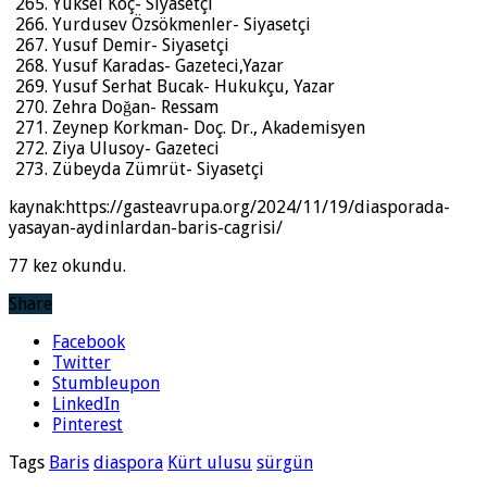
Yüksel Koç- Siyasetçi
Yurdusev Özsökmenler- Siyasetçi
Yusuf Demir- Siyasetçi
Yusuf Karadas- Gazeteci,Yazar
Yusuf Serhat Bucak- Hukukçu, Yazar
Zehra Doğan- Ressam
Zeynep Korkman- Doç. Dr., Akademisyen
Ziya Ulusoy- Gazeteci
Zübeyda Zümrüt- Siyasetçi
kaynak:https://gasteavrupa.org/2024/11/19/diasporada-
yasayan-aydinlardan-baris-cagrisi/
77 kez okundu.
Share
Facebook
Twitter
Stumbleupon
LinkedIn
Pinterest
Tags
Baris
diaspora
Kürt ulusu
sürgün