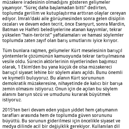
müzakere iradesinin olmadığını gösteren gelişmeler
yaşanıyor. “Süreç daha başlamadan bitti” dedirten,
toplumda gerilim ve kutuplaştırma arttıran olaylar cereyan
ediyor. İmralı’daki aile görüşmesinden sonra gelen disiplin
cezaları ve devam eden tecrit, önce Esenyurt, sonra Mardin,
Batman ve Halfeti belediyelerine atanan kayyımlar, tekrar
yükselen “hain-terörist” yaftalamaları ve hamasi söylemler
toplumda zaten zayıf olan barış umutlarını iyice kırıyor.
Tüm bunlara rağmen, gelişmeler Kürt meselesinin barışçıl
yöntemlerle çözümünün kamuoyunda tekrar tartışılmasına
vesile oldu. Sürecin aktörlerinin niyetlerinden bağımsız
olarak, 1 Ekim’den bu yana küçük de olsa müzakereci
barışçıl siyaset lehine bir söylem alanı açıldı. Bunu önemli
ve kıymetli buluyoruz. Bu alanın Kürt sorununun
demokratik müzakeresine, nihayetinde de kalıcı bir barışa
zemin olmasını istiyoruz. Onun için de açılan bu söylem
alanını barışın sözü ve umudunu kurarak büyütmek
istiyoruz.
2015’ten beri devam eden yoğun şiddet hem çatışmanın
tarafları arasında hem de toplumda güven sorununu
büyüttü. Bu sorunun giderilmesi için öncelikle siyaset ve
medya dilinde acil bir değişiklik gerekiyor. Kullanılan dil