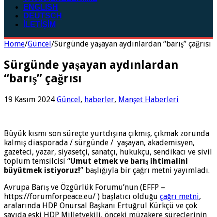
ENGLISH
DEUTSCH
İLETİŞİM
Home
/
Güncel
/
Sürgünde yaşayan aydınlardan “barış” çağrısı
Sürgünde yaşayan aydınlardan
“barış” çağrısı
19 Kasım 2024
Güncel
,
haberler
,
Manşet Haberleri
Büyük kısmı son süreçte yurtdışına çıkmış, çıkmak zorunda
kalmış diasporada / sürgünde / yaşayan, akademisyen,
gazeteci, yazar, siyasetçi, sanatçı, hukukçu, sendikacı ve sivil
toplum temsilcisi “
Umut etmek ve barış ihtimalini
büyütmek istiyoruz!
” başlığıyla bir çağrı metni yayımladı.
Avrupa Barış ve Özgürlük Forumu’nun (EFFP –
https://forumforpeace.eu/ ) başlatıcı olduğu
çağrı metni
,
aralarında HDP Onursal Başkanı Ertuğrul Kürkçü ve çok
sayıda eski HDP Milletvekili, önceki müzakere süreçlerinin