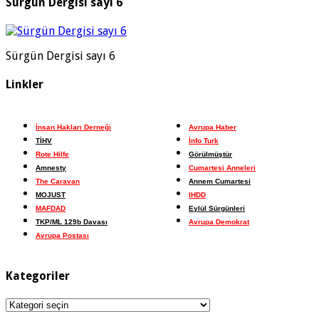
Sürgün Dergisi sayı 6
Sürgün Dergisi sayı 6
Linkler
İnsan Hakları Derneği
Avrupa Haber
TİHV
İnfo Turk
Rote Hilfe
Görülmüştür
Amnesty
Cumartesi Anneleri
The Caravan
Annem Cumartesi
MOJUST
IHDD
MAFDAD
Eylül Sürgünleri
TKP/ML 129b Davası
Avrupa Demokrat
Avrupa Postası
Kategoriler
Kategoriler