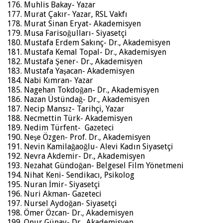
Muhlis Bakay- Yazar
Murat Çakır- Yazar, RSL Vakfı
Murat Sinan Eryat- Akademisyen
Musa Farisoğulları- Siyasetçi
Mustafa Erdem Sakınç- Dr., Akademisyen
Mustafa Kemal Topal- Dr., Akademisyen
Mustafa Şener- Dr., Akademisyen
Mustafa Yaşacan- Akademisyen
Nabi Kımran- Yazar
Nagehan Tokdoğan- Dr., Akademisyen
Nazan Üstündağ- Dr., Akademisyen
Necip Mansız- Tarihçi, Yazar
Necmettin Türk- Akademisyen
Nedim Türfent- Gazeteci
Neşe Özgen- Prof. Dr., Akademisyen
Nevin Kamilağaoğlu- Alevi Kadın Siyasetçi
Nevra Akdemir- Dr., Akademisyen
Nezahat Gündoğan- Belgesel Film Yönetmeni
Nihat Keni- Sendikacı, Psikolog
Nuran İmir- Siyasetçi
Nuri Akman- Gazeteci
Nursel Aydoğan- Siyasetçi
Ömer Özcan- Dr., Akademisyen
Onur Günay- Dr., Akademisyen