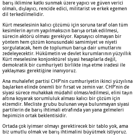
barış iklimine katkı sunmak üzere yapıcı ve güven verici
olmalı, dışlayıcı, rencide edici, militarist ve erkek egemen
dil terkedilmelidir.
Kürt meselesinin kalıcı çözümü için soruna taraf olan tüm
kesimlerin ayrım yapılmaksızın barışa ortak edilmesi,
sürecin aktörü olması gerekiyor. Kapsayıcı olmayan bir
yöntem hem çözüm konusundaki samimiyet ve niyeti
sorgulatacak, hem de toplumun barışa dair umutlarını
zedeleyecektir. Hükûmetin ve devlet kurumlarının yüzyıllık
Kürt meselesine konjonktürel siyasi hesaplarla değil,
demokratik bir cumhuriyeti birlikte inşa etme iradesi ile
yaklaşması gerektiğine inanıyoruz.
Ana muhalefet partisi CHP’nin cumhuriyetin ikinci yüzyılına
başlarken elinde önemli bir fırsat ve zemin var. CHP’nin de
siyasi sürece muhakkak müdahil olması/edilmesi, elini taşın
altına koyarak sorumluluk alması kalıcı bir çözüm için
elzemdir. Mecliste grubu bulunan veya bulunmayan siyasi
partilerin de barış ihtimali etrafında yan yana gelmeleri
hepimizin ortak beklentisidir.
Ortada çok iyimser olmayı gerektirecek bir tablo yok, ama
biz umutlu olmak ve barış ihtimalini büyütmek istiyoruz.