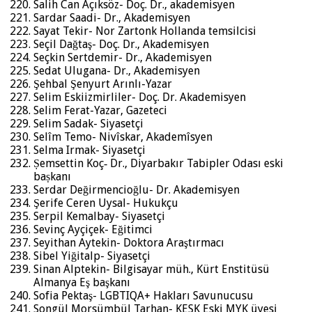
Salih Can Açıksöz- Doç. Dr., akademisyen
Sardar Saadi- Dr., Akademisyen
Sayat Tekir- Nor Zartonk Hollanda temsilcisi
Seçil Dağtaş- Doç. Dr., Akademisyen
Seçkin Sertdemir- Dr., Akademisyen
Sedat Ulugana- Dr., Akademisyen
Şehbal Şenyurt Arınlı-Yazar
Selim Eskiizmirliler- Doç. Dr. Akademisyen
Selim Ferat-Yazar, Gazeteci
Selim Sadak- Siyasetçi
Selîm Temo- Nivîskar, Akademîsyen
Selma Irmak- Siyasetçi
Ṣemsettin Koç‐ Dr., Diyarbakır Tabipler Odası eski
baṣkanı
Serdar Değirmencioğlu- Dr. Akademisyen
Şerife Ceren Uysal- Hukukçu
Serpil Kemalbay- Siyasetçi
Sevinç Ayçiçek- Eğitimci
Seyithan Aytekin- Doktora Araştırmacı
Sibel Yiğitalp- Siyasetçi
Sinan Alptekin- Bilgisayar müh., Kürt Enstitüsü
Almanya Eş başkanı
Sofia Pektaş- LGBTIQA+ Hakları Savunucusu
Songül Morsümbül Tarhan- KESK Eski MYK üyesi