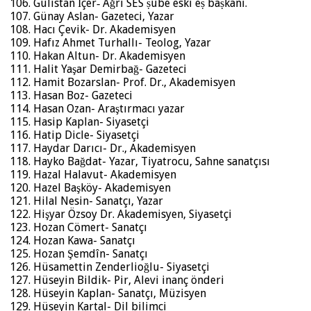
Gülistan İçer‐ Ağrı SES ṣube eski eṣ baṣkanı.
Günay Aslan- Gazeteci, Yazar
Hacı Çevik- Dr. Akademisyen
Hafız Ahmet Turhallı- Teolog, Yazar
Hakan Altun- Dr. Akademisyen
Halit Yaşar Demirbağ- Gazeteci
Hamit Bozarslan- Prof. Dr., Akademisyen
Hasan Boz- Gazeteci
Hasan Ozan- Araştırmacı yazar
Hasip Kaplan- Siyasetçi
Hatip Dicle- Siyasetçi
Haydar Darıcı- Dr., Akademisyen
Hayko Bağdat- Yazar, Tiyatrocu, Sahne sanatçısı
Hazal Halavut- Akademisyen
Hazel Başköy- Akademisyen
Hilal Nesin- Sanatçı, Yazar
Hişyar Özsoy Dr. Akademisyen, Siyasetçi
Hozan Cömert- Sanatçı
Hozan Kawa- Sanatçı
Hozan Şemdîn- Sanatçı
Hüsamettin Zenderlioğlu- Siyasetçi
Hüseyin Bildik- Pir, Alevi inanç önderi
Hüseyin Kaplan- Sanatçı, Müzisyen
Hüseyin Kartal- Dil bilimci