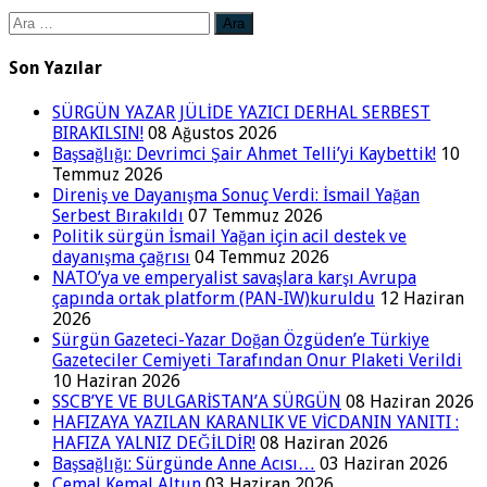
Arama:
Son Yazılar
SÜRGÜN YAZAR JÜLİDE YAZICI DERHAL SERBEST
BIRAKILSIN!
08 Ağustos 2026
Başsağlığı: Devrimci Şair Ahmet Telli’yi Kaybettik!
10
Temmuz 2026
Direniş ve Dayanışma Sonuç Verdi: İsmail Yağan
Serbest Bırakıldı
07 Temmuz 2026
Politik sürgün İsmail Yağan için acil destek ve
dayanışma çağrısı
04 Temmuz 2026
NATO’ya ve emperyalist savaşlara karşı Avrupa
çapında ortak platform (PAN-IW)kuruldu
12 Haziran
2026
Sürgün Gazeteci-Yazar Doğan Özgüden’e Türkiye
Gazeteciler Cemiyeti Tarafından Onur Plaketi Verildi
10 Haziran 2026
SSCB’YE VE BULGARİSTAN’A SÜRGÜN
08 Haziran 2026
HAFIZAYA YAZILAN KARANLIK VE VİCDANIN YANITI :
HAFIZA YALNIZ DEĞİLDİR!
08 Haziran 2026
Başsağlığı: Sürgünde Anne Acısı…
03 Haziran 2026
Cemal Kemal Altun
03 Haziran 2026