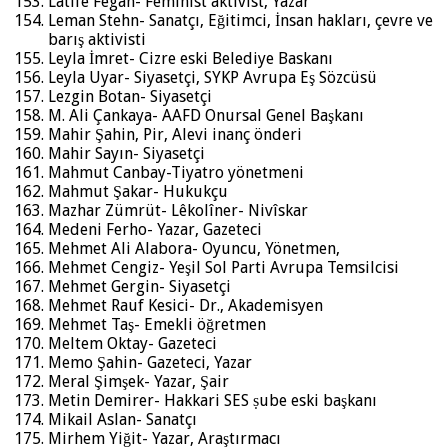
Latife Fegan- Feminist aktivist, Yazar
Leman Stehn- Sanatçı, Eğitimci, İnsan hakları, çevre ve
barış aktivisti
Leyla İmret- Cizre eski Belediye Baskanı
Leyla Uyar- Siyasetçi, SYKP Avrupa Eş Sözcüsü
Lezgin Botan- Siyasetçi
M. Ali Çankaya- AAFD Onursal Genel Başkanı
Mahir Şahin, Pir, Alevi inanç önderi
Mahir Sayın- Siyasetçi
Mahmut Canbay-Tiyatro yönetmeni
Mahmut Şakar- Hukukçu
Mazhar Zümrüt- Lêkolîner- Nivîskar
Medeni Ferho- Yazar, Gazeteci
Mehmet Ali Alabora- Oyuncu, Yönetmen,
Mehmet Cengiz- Yeşil Sol Parti Avrupa Temsilcisi
Mehmet Gergin- Siyasetçi
Mehmet Rauf Kesici- Dr., Akademisyen
Mehmet Taş- Emekli öğretmen
Meltem Oktay- Gazeteci
Memo Şahin- Gazeteci, Yazar
Meral Şimşek- Yazar, Şair
Metin Demirer- Hakkari SES ṣube eski başkanı
Mikail Aslan- Sanatçı
Mirhem Yiğit- Yazar, Araştırmacı