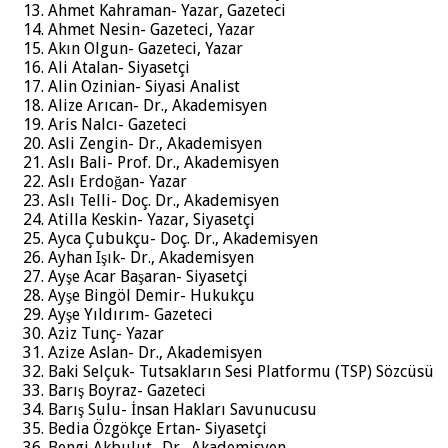
Ahmet Kahraman- Yazar, Gazeteci
Ahmet Nesin- Gazeteci, Yazar
Akın Olgun- Gazeteci, Yazar
Ali Atalan- Siyasetçi
Alin Ozinian- Siyasi Analist
Alize Arıcan- Dr., Akademisyen
Aris Nalcı- Gazeteci
Asli Zengin- Dr., Akademisyen
Aslı Bali- Prof. Dr., Akademisyen
Aslı Erdoğan- Yazar
Aslı Telli- Doç. Dr., Akademisyen
Atilla Keskin- Yazar, Siyasetçi
Ayca Çubukçu- Doç. Dr., Akademisyen
Ayhan Işık- Dr., Akademisyen
Ayşe Acar Başaran- Siyasetçi
Ayşe Bingöl Demir- Hukukçu
Ayşe Yıldırım- Gazeteci
Aziz Tunç- Yazar
Azize Aslan- Dr., Akademisyen
Baki Selçuk- Tutsakların Sesi Platformu (TSP) Sözcüsü
Barış Boyraz- Gazeteci
Barış Sulu- İnsan Hakları Savunucusu
Bedia Özgökçe Ertan- Siyasetçi
Bengi Akbulut- Dr., Akademisyen