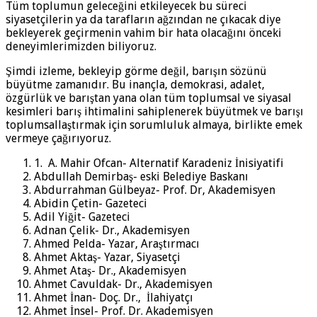
Tüm toplumun geleceğini etkileyecek bu süreci
siyasetçilerin ya da tarafların ağzından ne çıkacak diye
bekleyerek geçirmenin vahim bir hata olacağını önceki
deneyimlerimizden biliyoruz.
Şimdi izleme, bekleyip görme değil, barışın sözünü
büyütme zamanıdır. Bu inançla, demokrasi, adalet,
özgürlük ve barıştan yana olan tüm toplumsal ve siyasal
kesimleri barış ihtimalini sahiplenerek büyütmek ve barışı
toplumsallaştırmak için sorumluluk almaya, birlikte emek
vermeye çağırıyoruz.
1. A. Mahir Ofcan- Alternatif Karadeniz İnisiyatifi
Abdullah Demirbaş- eski Belediye Baskanı
Abdurrahman Gülbeyaz- Prof. Dr, Akademisyen
Abidin Çetin- Gazeteci
Adil Yiğit- Gazeteci
Adnan Çelik- Dr., Akademisyen
Ahmed Pelda- Yazar, Araştırmacı
Ahmet Aktaş- Yazar, Siyasetçi
Ahmet Ataş- Dr., Akademisyen
Ahmet Cavuldak- Dr., Akademisyen
Ahmet İnan- Doç. Dr., İlahiyatçı
Ahmet İnsel- Prof. Dr. Akademisyen