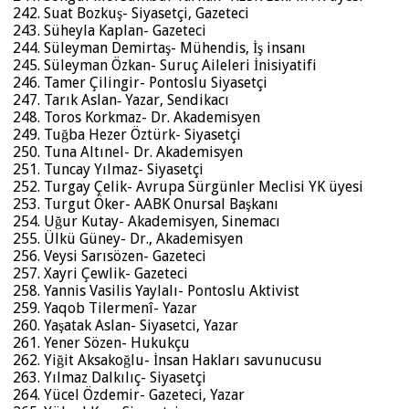
Suat Bozkuş- Siyasetçi, Gazeteci
Süheyla Kaplan- Gazeteci
Süleyman Demirtaş- Mühendis, İş insanı
Süleyman Özkan- Suruç Aileleri İnisiyatifi
Tamer Çilingir- Pontoslu Siyasetçi
Tarık Aslan‐ Yazar, Sendikacı
Toros Korkmaz- Dr. Akademisyen
Tuğba Hezer Öztürk- Siyasetçi
Tuna Altınel- Dr. Akademisyen
Tuncay Yılmaz- Siyasetçi
Turgay Çelik- Avrupa Sürgünler Meclisi YK üyesi
Turgut Öker- AABK Onursal Başkanı
Uğur Kutay- Akademisyen, Sinemacı
Ülkü Güney- Dr., Akademisyen
Veysi Sarısözen- Gazeteci
Xayri Çewlik- Gazeteci
Yannis Vasilis Yaylalı- Pontoslu Aktivist
Yaqob Tilermenî- Yazar
Yaşatak Aslan- Siyasetci, Yazar
Yener Sözen- Hukukçu
Yiğit Aksakoğlu- İnsan Hakları savunucusu
Yılmaz Dalkılıç- Siyasetçi
Yücel Özdemir- Gazeteci, Yazar