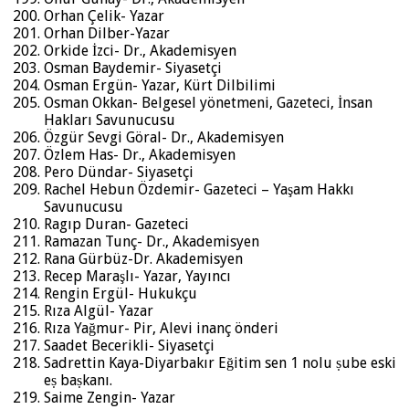
Orhan Çelik- Yazar
Orhan Dilber-Yazar
Orkide İzci- Dr., Akademisyen
Osman Baydemir- Siyasetçi
Osman Ergün- Yazar, Kürt Dilbilimi
Osman Okkan- Belgesel yönetmeni, Gazeteci, İnsan
Hakları Savunucusu
Özgür Sevgi Göral- Dr., Akademisyen
Özlem Has- Dr., Akademisyen
Pero Dündar- Siyasetçi
Rachel Hebun Özdemir- Gazeteci – Yaşam Hakkı
Savunucusu
Ragıp Duran- Gazeteci
Ramazan Tunç- Dr., Akademisyen
Rana Gürbüz-Dr. Akademisyen
Recep Maraşlı- Yazar, Yayıncı
Rengin Ergül- Hukukçu
Rıza Algül- Yazar
Rıza Yağmur- Pir, Alevi inanç önderi
Saadet Becerikli- Siyasetçi
Sadrettin Kaya-Diyarbakır Eğitim sen 1 nolu ṣube eski
eṣ baṣkanı.
Saime Zengin- Yazar