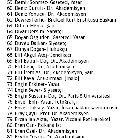
Demir Sönmez- Gazeteci, Yazar
Deniz Duruiz- Dr., Akademisyen
Deniz Yonucu- Dr., Akademisyen
Dewreş Ferho- Brüksel Kürt Enstitüsü Başkanı
Dîlber Hêma- Şair
Diyar Dêrsim- Sanatçı
Doğan Özgüden- Gazeteci, Yazar
Duygu Balkan- Siyasetçi
Dünya Doğan- Hukukçu
Elif Akgül Ateş- Sendikacı
Elif Babül- Doç. Dr., Akademisyen
Elif Genç- Dr., Akademisyen
Elif İrem Az- Dr., Akedemisyen, Şair
Elif Kaya- Araştırmacı, Jineloj
Engin Erkiner- Yazar
Engin Sever- Siyasetçi
Engin Sustam- Doç. Dr., Paris 8 Üniversitesi
Enver Enli- Yazar, Fotoğrafçı
Enver Toksoy- Yazar, İnsan hakları savunucusu
Eray Çaylı- Prof. Dr. Akademisyen
Ercan Jan Aktaş- Yazar, Vicdani Ret Hareketi
Eren Can- Psikanalist
Eren Özel- Dr., Akademisyen
Ergün Özgür- Dr., Akademisyen