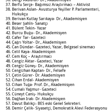
Berfu Serçe- Bağımsız Araştırmacı – Aktivist
Berivan Aslan- Avusturya Yeşiller P. Parlamenteri,
Hukukçu
Berivan Kutlay Sarıkaya- Dr., Akademisyen
Beser Şahîn- Sanatçı
Bülent Tekin- Yazar
Burcu Buğu- Dr., Akademisyen
Cafer Tar- Gazeteci
Çağrı Yoltar- Dr., Akademisyen
Can Dündar- Gazeteci, Yazar, Belgesel sinemacı
Celil Kaya- Akademisyen
Cem Koç – Araştırmacı
Cengiz Aktar- Gazeteci, Yazar
Cengiz Güneş- Dr., Akademisyen
Cengizhan Kaptan- Dr., Felsefe
Çetin Gürer- Dr. Akademisyen
Cihan Erdal- Akademisyen
Cihan Tuğa- Prof. Dr., Akademisyen
Cumalı Yağmur- Gazeteci
Cüneyt Caniş- Hukukçu
Dağhan Irak- Dr. Akademisyen
Davut Balıkçı‐ BES eski Genel Sekreteri.
Demir Çelik- Siyasetçi, Demokratik Alevi Federasyonu