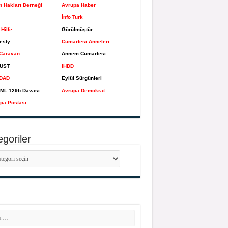
n Hakları Derneği
Avrupa Haber
İnfo Turk
Hilfe
Görülmüştür
esty
Cumartesi Anneleri
Caravan
Annem Cumartesi
UST
IHDD
DAD
Eylül Sürgünleri
ML 129b Davası
Avrupa Demokrat
pa Postası
goriler
goriler