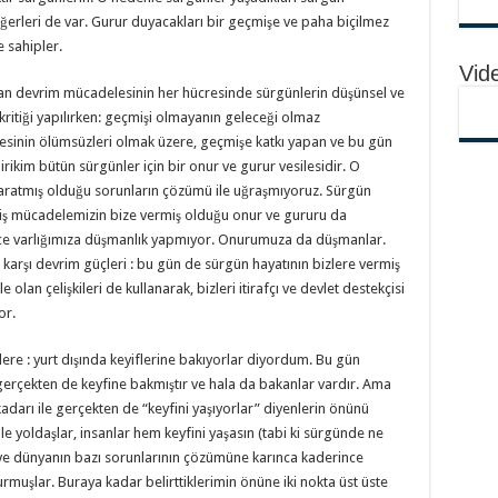
değerleri de var. Gurur duyacakları bir geçmişe ve paha biçilmez
e sahipler.
Vide
lan devrim mücadelesinin her hücresinde sürgünlerin düşünsel ve
kritiği yapılırken: geçmişi olmayanın geleceği olmaz
esinin ölümsüzleri olmak üzere, geçmişe katkı yapan ve bu gün
rikim bütün sürgünler için bir onur ve gurur vesilesidir. O
aratmış olduğu sorunların çözümü ile uğraşmıyoruz. Sürgün
geçmiş mücadelemizin bize vermiş olduğu onur ve gururu da
ece varlığımıza düşmanlık yapmıyor. Onurumuza da düşmanlar.
 karşı devrim güçleri : bu gün de sürgün hayatının bizlere vermiş
 olan çelişkileri de kullanarak, bizleri itirafçı ve devlet destekçisi
or.
re : yurt dışında keyiflerine bakıyorlar diyordum. Bu gün
 gerçekten de keyfine bakmıştır ve hala da bakanlar vardır. Ama
darı ile gerçekten de “keyfini yaşıyorlar” diyenlerin önünü
e yoldaşlar, insanlar hem keyfini yaşasın (tabi ki sürgünde ne
 ve dünyanın bazı sorunlarının çözümüne karınca kaderince
muşlar. Buraya kadar belirttiklerimin önüne iki nokta üst üste