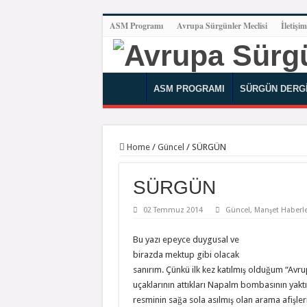
ASM Programı
Avrupa Sürgünler Meclisi
İletişim
ASM PROGRAMI
SÜRGÜN DERGİ
Home
/
Güncel
/
SÜRGÜN
SÜRGÜN
02 Temmuz 2014
Güncel
,
Manşet Haberle
Bu yazı epeyce duygusal ve
birazda mektup gibi olacak
sanırım. Çünkü ilk kez katılmış olduğum “Avru
uçaklarının attıkları Napalm bombasının yaktığ
resminin sağa sola asılmış olan arama afişle