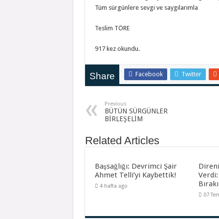
Tüm sürgünlere sevgi ve saygılarımla
Teslim TÖRE
917 kez okundu.
Facebook
Twitter
Share
Previous
BÜTÜN SÜRGÜNLER
BİRLEŞELİM
Related Articles
Başsağlığı: Devrimci Şair
Diren
Ahmet Telli’yi Kaybettik!
Verdi:
Bırakı
4 hafta ago
07 Te