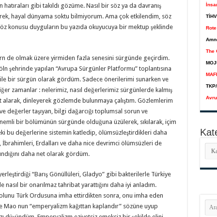
hatıraları gibi takıldı gözüme. Nasıl bir söz ya da davranış
İnsa
rek, hayal dünyama soktu bilmiyorum. Ama çok etkilendim, söz
TİHV
 söz konusu duyguların bu yazıda okuyucuya bir mektup şeklinde
Rote 
Amn
The 
ern de olmak üzere yirmiden fazla senesini sürgünde geçirdim.
MOJ
öln şehrinde yapılan “Avrupa Sürgünler Platformu” toplantısına
MAF
ı ile bir sürgün olarak gördüm. Sadece önerilerimi sunarken ve
TKP/
iğer zamanlar : nelerimiz, nasıl değerlerimiz sürgünlerde kalmış
Avru
 not alarak, dinleyerek gözlemde bulunmaya çalıştım. Gözlemlerim
 ve değerler taşıyan, bilgi dağarcığı toplumsal sorun ve
nemli bir bölümünün sürgünde olduğuna üzülerek, sıkılarak, içim
Kate
i bu değerlerine sistemin katledip, ölümsüzleştirdikleri daha
, İbrahimleri, Erdalları ve daha nice devrimci ölümsüzleri de
Kate
kılındığını daha net olarak gördüm.
leştirdiği “Barış Gönüllüleri, Gladyo” gibi bakterilerle Türkiye
 nasıl bir onarılmaz tahribat yarattığını daha iyi anladım.
solunu Türk Ordusuna imha ettirdikten sonra, onu imha eden
nce Mao nun “emperyalizm kağıttan kaplandır” sözüne uyup
ı düşündüm. Emperyalizm eziyetsiz emeksiz bir şekilde elini