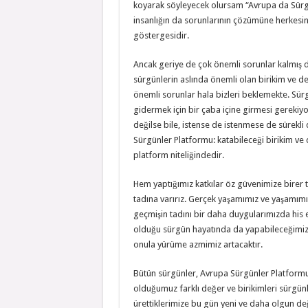
koyarak söyleyecek olursam “Avrupa da Sürgün
insanlığın da sorunlarının çözümüne herkesin
göstergesidir.
Ancak geriye de çok önemli sorunlar kalmış 
sürgünlerin aslında önemli olan birikim ve d
önemli sorunlar hala bizleri beklemekte. Sürg
gidermek için bir çaba içine girmesi gerekiyo
değilse bile, istense de istenmese de sürekli
Sürgünler Platformu: katabileceği birikim ve 
platform niteliğindedir.
Hem yaptığımız katkılar öz güvenimize birer 
tadına varırız. Gerçek yaşamımız ve yaşamımız
geçmişin tadını bir daha duygularımızda his e
olduğu sürgün hayatında da yapabileceğimiz
onula yürüme azmimiz artacaktır.
Bütün sürgünler, Avrupa Sürgünler Platformuna
olduğumuz farklı değer ve birikimleri sürgünl
ürettiklerimize bu gün yeni ve daha olgun değ