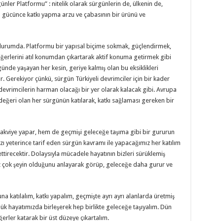
ler Platformu” : nitelik olarak sürgünlerin de, ülkenin de,
 gücünce katkı yapma arzu ve çabasının bir ürünü ve
durumda. Platformu bir yapısal biçime sokmak, güçlendirmek,
eğerlerini atıl konumdan çıkartarak aktif konuma getirmek gibi
ünde yaşayan her kesin, geriye kalmış olan bu eksiklikleri
r. Gerekiyor çünkü, sürgün Türkiyeli devrimciler için bir kader
 devrimcilerin harman olacağı bir yer olarak kalacak gibi. Avrupa
değeri olan her sürgünün katılarak, katkı sağlaması gereken bir
takviye yapar, hem de geçmişi geleceğe taşıma gibi bir gururun
ı yeterince tarif eden sürgün kavramı ile yapacağımız her katılım
ttirecektir. Dolaysıyla mücadele hayatının bizleri sürüklemiş
 çok şeyin olduğunu anlayarak görüp, geleceğe daha gurur ve
 katılalım, katkı yapalım, geçmişte ayrı ayrı alanlarda üretmiş
ük hayatımızda birleşerek hep birlikte geleceğe taşıyalım. Dün
erler katarak bir üst düzeye çıkartalım.