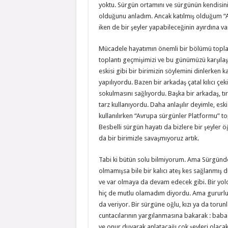
yoktu. Sürgün ortamını ve sürgünün kendisi
olduğunu anladım. Ancak katılmış olduğum “A
iken de bir şeyler yapabileceğinin ayırdına v
Mücadele hayatımın önemli bir bölümü topla
toplantı geçmişimizi ve bu günümüzü karşılaştı
eskisi gibi bir birimizin söylemini dinlerken k
yapılıyordu. Bazen bir arkadaş çatal kılıcı çek
sokulmasını sağlıyordu. Başka bir arkadaş, tırp
tarz kullanıyordu. Daha anlaşılır deyimle, eski
kullanılırken “Avrupa sürgünler Platformu” to
Besbelli sürgün hayatı da bizlere bir şeyler ö
da bir birimizle savaşmıyoruz artık.
Tabi ki bütün solu bilmiyorum. Ama Sürgün
olmamışsa bile bir kalıcı ateş kes sağlanmış 
ve var olmaya da devam edecek gibi. Bir yo
hiç de mutlu olamadım diyordu. Ama gururluy
da veriyor. Bir sürgüne oğlu, kızı ya da torun
cuntacılarının yargılanmasına bakarak : baba
ve onur duyarak anlatacağı çok şeyleri olacak