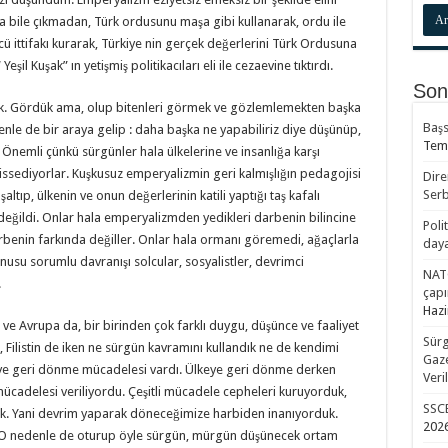
na bile çıkmadan, Türk ordusunu maşa gibi kullanarak, ordu ile
ücü ittifakı kurarak, Türkiye nin gerçek değerlerini Türk Ordusuna
eşil Kuşak” ın yetişmiş politikacıları eli ile cezaevine tıktırdı.
Son
ük. Gördük ama, olup bitenleri görmek ve gözlemlemekten başka
Başs
nle de bir araya gelip : daha başka ne yapabiliriz diye düşünüp,
Tem
 Önemli çünkü sürgünler hala ülkelerine ve insanlığa karşı
issediyorlar. Kuşkusuz emperyalizmin geri kalmışlığın pedagojisi
Dire
Serb
altıp, ülkenin ve onun değerlerinin katili yaptığı taş kafalı
eğildi. Onlar hala emperyalizmden yedikleri darbenin bilincine
Poli
rbenin farkında değiller. Onlar hala ormanı göremedi, ağaçlarla
daya
usu sorumlu davranışı solcular, sosyalistler, devrimci
NATO
.
çapı
Hazi
ve Avrupa da, bir birinden çok farklı duygu, düşünce ve faaliyet
Sürg
i, Filistin de iken ne sürgün kavramını kullandık ne de kendimi
Gaze
keye geri dönme mücadelesi vardı. Ülkeye geri dönme derken
Veri
ücadelesi veriliyordu. Çeşitli mücadele cepheleri kuruyorduk,
SSC
uk. Yani devrim yaparak döneceğimize harbiden inanıyorduk.
202
ı. O nedenle de oturup öyle sürgün, mürgün düşünecek ortam