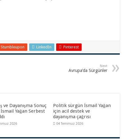
Stumbleupon
LinkedIn
Pinterest
Next
Avrupa’da Sürgünler
iş ve Dayanışma Sonuç
Politik sürgün İsmail Yağan
 İsmail Yağan Serbest
için acil destek ve
ldı
dayanışma çağrısı
mmuz 2026
04 Temmuz 2026