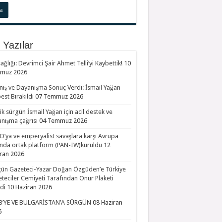
 Yazılar
ağlığı: Devrimci Şair Ahmet Telli’yi Kaybettik!
10
muz 2026
niş ve Dayanışma Sonuç Verdi: İsmail Yağan
est Bırakıldı
07 Temmuz 2026
tik sürgün İsmail Yağan için acil destek ve
nışma çağrısı
04 Temmuz 2026
’ya ve emperyalist savaşlara karşı Avrupa
nda ortak platform (PAN-IW)kuruldu
12
ran 2026
ün Gazeteci-Yazar Doğan Özgüden’e Türkiye
teciler Cemiyeti Tarafından Onur Plaketi
ldi
10 Haziran 2026
B’YE VE BULGARİSTAN’A SÜRGÜN
08 Haziran
6