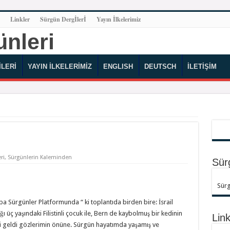
Linkler
Sürgün Dergİlerİ
Yayın İlkelerimiz
LERİ
YAYIN İLKELERİMİZ
ENGLISH
DEUTSCH
İLETİŞİM
ri
,
Sürgünlerin Kaleminden
Sür
Sürg
pa Sürgünler Platformunda “ ki toplantıda birden bire: İsrail
ı üç yaşındaki Filistinli çocuk ile, Bern de kaybolmuş bir kedinin
Link
ri geldi gözlerimin önüne. Sürgün hayatımda yaşamış ve