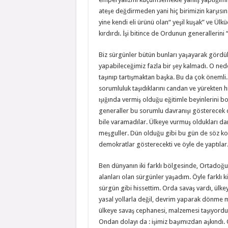
ateşe değdirmeden yani hiç birimizin karşısı
yine kendi eli ürünü olan“ yeşil kuşak” ve Ülk
kırdırdı. İşi bitince de Ordunun generallerini “ Y
Biz sürgünler bütün bunları yaşayarak görd
yapabileceğimiz fazla bir şey kalmadı. O nede
taşınıp tartışmaktan başka. Bu da çok önemli.
sorumluluk taşıdıklarını candan ve yürekten h
ışığında vermiş olduğu eğitimle beyinlerini boş
generaller bu sorumlu davranışı gösterecek d
bile varamadılar. Ülkeye vurmuş oldukları da
meşguller. Dün olduğu gibi bu gün de söz kon
demokratlar gösterecekti ve öyle de yaptılar
Ben dünyanın iki farklı bölgesinde, Ortadoğu 
alanları olan sürgünler yaşadım. Öyle farklı k
sürgün gibi hissettim. Orda savaş vardı, ül
yasal yollarla değil, devrim yaparak dönme m
ülkeye savaş cephanesi, malzemesi taşıyord
Ondan dolayı da : işimiz başımızdan aşkınd