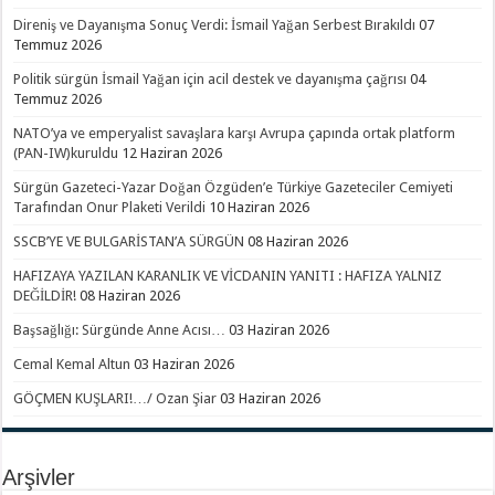
Direniş ve Dayanışma Sonuç Verdi: İsmail Yağan Serbest Bırakıldı
07
Temmuz 2026
Politik sürgün İsmail Yağan için acil destek ve dayanışma çağrısı
04
Temmuz 2026
NATO’ya ve emperyalist savaşlara karşı Avrupa çapında ortak platform
(PAN-IW)kuruldu
12 Haziran 2026
Sürgün Gazeteci-Yazar Doğan Özgüden’e Türkiye Gazeteciler Cemiyeti
Tarafından Onur Plaketi Verildi
10 Haziran 2026
SSCB’YE VE BULGARİSTAN’A SÜRGÜN
08 Haziran 2026
HAFIZAYA YAZILAN KARANLIK VE VİCDANIN YANITI : HAFIZA YALNIZ
DEĞİLDİR!
08 Haziran 2026
Başsağlığı: Sürgünde Anne Acısı…
03 Haziran 2026
Cemal Kemal Altun
03 Haziran 2026
GÖÇMEN KUŞLARI!…/ Ozan Şiar
03 Haziran 2026
Arşivler