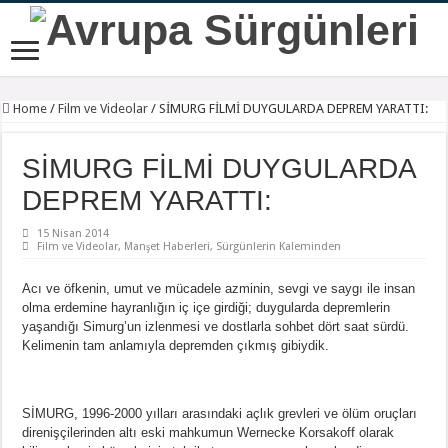
Home
/
Film ve Videolar
/
SİMURG FİLMİ DUYGULARDA DEPREM YARATTI:
SİMURG FİLMİ DUYGULARDA
DEPREM YARATTI:
15 Nisan 2014
Film ve Videolar
,
Manşet Haberleri
,
Sürgünlerin Kaleminden
Acı ve öfkenin, umut ve mücadele azminin, sevgi ve saygı ile insan
olma erdemine hayranlığın iç içe girdiği; duygularda depremlerin
yaşandığı Simurg’un izlenmesi ve dostlarla sohbet dört saat sürdü.
Kelimenin tam anlamıyla depremden çıkmış gibiydik.
SİMURG, 1996-2000 yılları arasındaki açlık grevleri ve ölüm oruçları
direnişçilerinden altı eski mahkumun Wernecke Korsakoff olarak