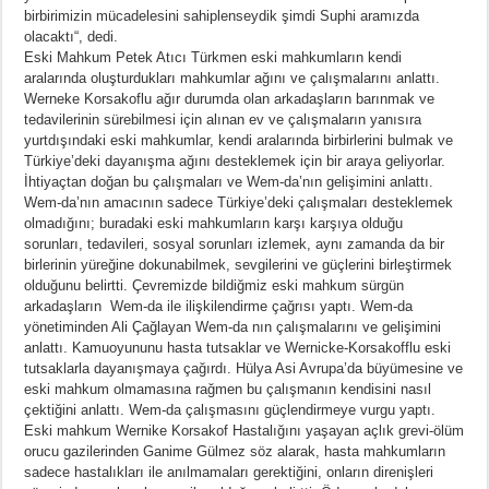
birbirimizin mücadelesini sahiplenseydik şimdi Suphi aramızda
olacaktı“, dedi.
Eski Mahkum Petek Atıcı Türkmen eski mahkumların kendi
aralarında oluşturdukları mahkumlar ağını ve çalışmalarını anlattı.
Werneke Korsakoflu ağır durumda olan arkadaşların barınmak ve
tedavilerinin sürebilmesi için alınan ev ve çalışmaların yanısıra
yurtdışındaki eski mahkumlar, kendi aralarında birbirlerini bulmak ve
Türkiye’deki dayanışma ağını desteklemek için bir araya geliyorlar.
İhtiyaçtan doğan bu çalışmaları ve Wem-da’nın gelişimini anlattı.
Wem-da’nın amacının sadece Türkiye’deki çalışmaları desteklemek
olmadığını; buradaki eski mahkumların karşı karşıya olduğu
sorunları, tedavileri, sosyal sorunları izlemek, aynı zamanda da bir
birlerinin yüreğine dokunabilmek, sevgilerini ve güçlerini birleştirmek
olduğunu belirtti. Çevremizde bildiğmiz eski mahkum sürgün
arkadaşların Wem-da ile ilişkilendirme çağrısı yaptı. Wem-da
yönetiminden Ali Çağlayan Wem-da nın çalışmalarını ve gelişimini
anlattı. Kamuoyununu hasta tutsaklar ve Wernicke-Korsakofflu eski
tutsaklarla dayanışmaya çağırdı. Hülya Asi Avrupa’da büyümesine ve
eski mahkum olmamasına rağmen bu çalışmanın kendisini nasıl
çektiğini anlattı. Wem-da çalışmasını güçlendirmeye vurgu yaptı.
Eski mahkum Wernike Korsakof Hastalığını yaşayan açlık grevi-ölüm
orucu gazilerinden Ganime Gülmez söz alarak, hasta mahkumların
sadece hastalıkları ile anılmamaları gerektiğini, onların direnişleri