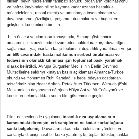
bilinen, beyin hücrelerinin tahribatı sonucu organların kordinasyonu
ve hafıza kaybından bilinç kaybına kadar uzanan hastalıkla
mücadelelerini, ruhsal direniş ve umutlarıyla insan olmanın ve
dayanışmanın güzelliğini, yaşama tutunmalarını ve bugünlere
gelişlerini konu edinen bir film…
Film öncesi yapılan kısa konuşmada, Simurg gösteriminin
amacının;
cezaevlerinde devam eden saldırılara karşı duyarlılğın
sağlanması, yaşananlara karşı toplumsal duyarlılık yaratılması ve
şu
an 600 civarındaki hasta mahkumun serbest bırakılması ve
tedavisinin olanaklı kılınması için toplumsal baskı yaratmak
olarak belirtildi.
Avrupa Sürgünler Meclisi’nin Berlin Devrimci
Mültecilerine saldırıyı kınayan basın açıklaması Almanca-Türkce
okundu ve Yönetmen Ruhi Karadağ ile bedel ödeyen dostlardan
misafirimiz olan Hacer Arıkan- Petek Atıcı Türkmen, Wem-da (Eski
Mahkumlarla dayanısma ağın)dan Hülya Asi ve Ali Çağlayan’ı ve
konukları selamladıktan sonra film gösterimine geçildi.
Film cezaevlerinde uygulanan
insanlık dışı uygulamaların
karşısındaki direnişin, erk sahiplerini ne kadar korkuttuğunu
sanki belgelemiş
. Duvarların arkasında tutukluların yürekleri ve
canlarıyla direnişi nasıl bir korku yaratmış ki, toplar, tüfekler, tanklar