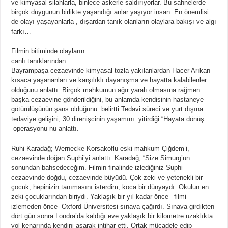
ve kimyasal silahlarla, binlece askerle saldırıyorlar. Bu sahnelerde
birçok duygunun birlikte yaşandığı anlar yaşıyor insan. En önemlisi
de olayı yaşayanlarla , dışardan tanık olanların olaylara bakışı ve algı
farkı…
Filmin bitiminde olayların
canlı tanıklarından
Bayrampaşa cezaevinde kimyasal tozla yakılanlardan Hacer Arıkan
kısaca yaşananları ve karşılıklı dayanışma ve hayatta kalabilenler
olduğunu anlattı. Birçok mahkumun ağır yaralı olmasına rağmen
başka cezaevine gönderildiğini, bu anlamda kendisinin hastaneye
götürülüşünün şans olduğunu belirtti.Tedavi süreci ve yurt dışına
tedaviye gelişini, 30 direnişcinin yaşamını yitirdiği “Hayata dönüş
operasyonu”nu anlattı.
Ruhi Karadağ; Wernecke Korsakoflu eski mahkum Çiğdem’i,
cezaevinde doğan Suphi’yi anlattı. Karadağ, “Size Simurg’un
sonundan bahsedeceğim. Filmin finalinde izlediğiniz Suphi
cezaevinde doğdu, cezaevinde büyüdü. Çok zeki ve yetenekli bir
çocuk, hepinizin tanımasını isterdim; koca bir dünyaydı.
Okulun en
zeki çocuklarından biriydi. Yaklaşık bir yıl kadar önce –filmi
izlemeden önce- Oxford Üniversitesi sınava çağırdı. Sınava girdikten
dört gün sonra Londra’da kaldığı eve yaklaşık bir kilometre uzaklıkta
yol kenarında kendini asarak intihar etti. Ortak mücadele edip