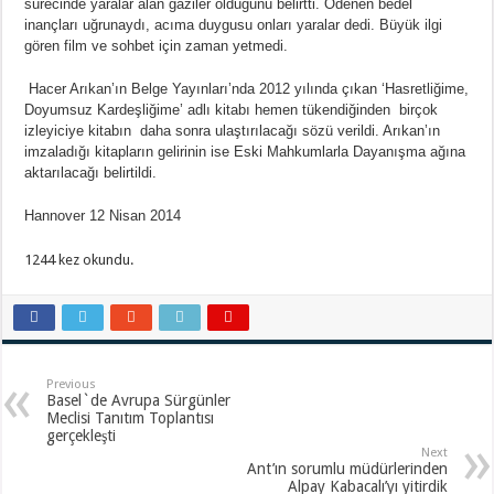
sürecinde yaralar alan gaziler olduğunu belirtti.
Ö
denen bedel
inançları uğrunaydı, acıma duygusu onları yaralar dedi. Büyük ilgi
gören film ve sohbet için zaman yetmedi.
Hacer Arıkan’ın Belge Yayınları’nda 2012 yılında çıkan ‘Hasretliğime,
Doyumsuz Kardeşliğime’ adlı kitabı hemen tükendiğinden birçok
izleyiciye kitabın daha sonra ulaştırılacağı sözü verildi. Arıkan’ın
imzaladığı kitapların gelirinin ise Eski Mahkumlarla Dayanışma ağına
aktarılacağı belirtildi.
Hannover
12 Nisan 2014
1244 kez okundu.
Previous
Basel`de Avrupa Sürgünler
Meclisi Tanıtım Toplantısı
gerçekleşti
Next
Ant’ın sorumlu müdürlerinden
Alpay Kabacalı’yı yitirdik