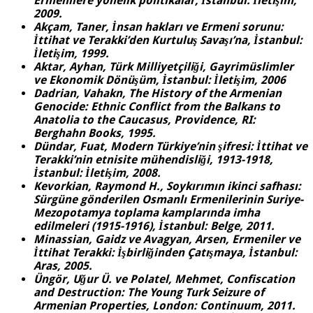
Ermenilere yönelik politikalar, İstanbul: İletişim,
2009.
Akçam, Taner, İnsan hakları ve Ermeni sorunu:
İttihat ve Terakki’den Kurtuluş Savaşı’na, İstanbul:
İletişim, 1999.
Aktar, Ayhan, Türk Milliyetçiliği, Gayrimüslimler
ve Ekonomik Dönüşüm, İstanbul: İletişim, 2006
Dadrian, Vahakn, The History of the Armenian
Genocide: Ethnic Conflict from the Balkans to
Anatolia to the Caucasus, Providence, RI:
Berghahn Books, 1995.
Dündar, Fuat, Modern Türkiye’nin şifresi: İttihat ve
Terakki’nin etnisite mühendisliği, 1913-1918,
İstanbul: İletişim, 2008.
Kevorkian, Raymond H., Soykırımın ikinci safhası:
Sürgüne gönderilen Osmanlı Ermenilerinin Suriye-
Mezopotamya toplama kamplarında imha
edilmeleri (1915-1916), İstanbul: Belge, 2011.
Minassian, Gaidz ve Avagyan, Arsen, Ermeniler ve
İttihat Terakki: İşbirliğinden Çatışmaya, İstanbul:
Aras, 2005.
Üngör, Uğur Ü. ve Polatel, Mehmet, Confiscation
and Destruction: The Young Turk Seizure of
Armenian Properties, London: Continuum, 2011.