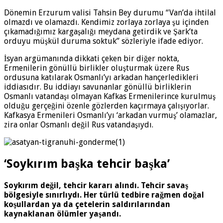
Dönemin Erzurum valisi Tahsin Bey durumu “Van’da ihtilal
olmazdı ve olamazdı. Kendimiz zorlaya zorlaya şu içinden
çıkamadığımız kargaşalığı meydana getirdik ve Şark’ta
orduyu müşkül duruma soktuk” sözleriyle ifade ediyor.
İsyan argümanında dikkati çeken bir diğer nokta,
Ermenilerin gönüllü birlikler oluşturmak üzere Rus
ordusuna katılarak Osmanlı’yı arkadan hançerledikleri
iddiasıdır. Bu iddiayı savunanlar gönüllü birliklerin
Osmanlı vatandaşı olmayan Kafkas Ermenilerince kurulmuş
olduğu gerçeğini özenle gözlerden kaçırmaya çalışıyorlar.
Kafkasya Ermenileri Osmanlı’yı ‘arkadan vurmuş’ olamazlar,
zira onlar Osmanlı değil Rus vatandaşıydı.
‘Soykırım başka tehcir başka’
Soykırım değil, tehcir kararı alındı. Tehcir savaş
bölgesiyle sınırlıydı. Her türlü tedbire rağmen doğal
koşullardan ya da çetelerin saldırılarından
kaynaklanan ölümler yaşandı.