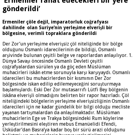
‘Ermeniler rahat edecekleri bir yere
gönderildi’
Ermeniler çöle değil, imparatorluk coğrafyası
dahilinde olan Suriye’nin yerleşime elverişli bir
bölgesine, verimli topraklara gönderildi
Der Zor’un yerleşime elverişsiz çöl niteliğinde bir bölge
olduğunu Osmanlı idarecilerinin de bildiği, Osmanlı
arşivinde bulunan çeşitli belge ve raporlardan anlaşılıyor. 1.
Dünya Savaşı öncesinde Osmanlı Devleti çeşitli
coğrafyalardan sürülen ya da göç eden Müslüman
muhacirleri iskân etme sorunuyla karşı karşıyaydı. Osmanlı
idarecileri bu muhacirlerden bir kısmının Der Zor
bölgesinde iskan edilip edilemeyeceğini soruşturmaya
başlamışlardı. Eski Der Zor mutasarrıfı Lütfi Bey bölgenin
iskâna elverişli olmadığını belirten bir rapor hazırladı. Çöl
niteliğindeki bölgelerin yerleşime elverişsizliğinin Osmanlı
idarecileri için ne kadar gündelik bir bilgi olduğu mecliste
yaşanan tartışmalardan da anlaşılmaktadır. Müslüman
muhacirlerin Ege ve Trakya bölgesindeki Rum köylerine
yerleştirilmesini eleştiren mebus Emanüelidi Efendi,
Üsküdar’dan Basra’ya kadar boş bir sürü arazi olduğunu