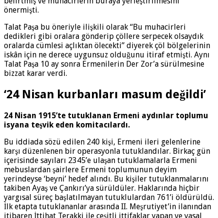
belirtmiş ve muhacirlerin buraya yerleştirilmesini
önermişti.
Talat Paşa bu öneriyle ilişkili olarak “Bu muhacirleri
dedikleri gibi oralara gönderip çöllere serpecek olsaydık
oralarda cümlesi açlıktan ölecekti” diyerek çöl bölgelerinin
iskân için ne derece uygunsuz olduğunu itiraf etmişti. Aynı
Talat Paşa 10 ay sonra Ermenilerin Der Zor’a sürülmesine
bizzat karar verdi.
‘24 Nisan kurbanları masum değildi’
24 Nisan 1915’te tutuklanan Ermeni aydınlar toplumu
isyana teşvik eden komitacılardı.
Bu iddiada sözü edilen 240 kişi, Ermeni ileri gelenlerine
karşı düzenlenen bir operasyonla tutuklandılar. Birkaç gün
içerisinde sayıları 2345’e ulaşan tutuklamalarla Ermeni
mebuslardan şairlere Ermeni toplumunun deyim
yerindeyse ‘beyni’ hedef alındı. Bu kişiler tutuklanmalarını
takiben Ayaş ve Çankırı’ya sürüldüler. Haklarında hiçbir
yargısal süreç başlatılmayan tutuklulardan 761’i öldürüldü.
İlk etapta tutuklananlar arasında II. Meşrutiyet’in ilanından
itibaren İttihat Terakki ile çeşitli ittifaklar yapan ve yasal