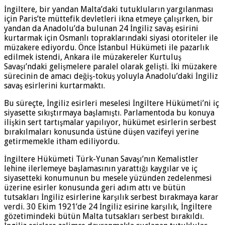
İngiltere, bir yandan Malta’daki tutukluların yargılanması
için Paris’te müttefik devletleri ikna etmeye çalışırken, bir
yandan da Anadolu’da bulunan 24 İngiliz savaş esirini
kurtarmak için Osmanlı topraklarındaki siyasi otoriteler ile
müzakere ediyordu. Önce İstanbul Hükümeti ile pazarlık
edilmek istendi, Ankara ile müzakereler Kurtuluş
Savaşı’ndaki gelişmelere paralel olarak gelişti. İki müzakere
sürecinin de amacı değiş-tokuş yoluyla Anadolu’daki İngiliz
savaş esirlerini kurtarmaktı.
Bu süreçte, İngiliz esirleri meselesi İngiltere Hükümeti’ni iç
siyasette sıkıştırmaya başlamıştı. Parlamentoda bu konuya
ilişkin sert tartışmalar yapılıyor, hükümet esirlerin serbest
bırakılmaları konusunda üstüne düşen vazifeyi yerine
getirmemekle itham ediliyordu.
İngiltere Hükümeti Türk-Yunan Savaşı’nın Kemalistler
lehine ilerlemeye başlamasının yarattığı kaygılar ve iç
siyasetteki konumunun bu mesele yüzünden zedelenmesi
üzerine esirler konusunda geri adım attı ve bütün
tutsakları İngiliz esirlerine karşılık serbest bırakmaya karar
verdi. 30 Ekim 1921’de 24 İngiliz esirine karşılık, İngiltere
gözetimindeki bütün Malta tutsakları serbest bırakıldı.