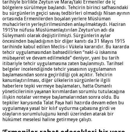
tarihiyle birlikte Zeytun ve Maraş’taki Ermeniler de iç
bölgelere sürülmeye başlandı. Tehcirin birinci safhasındaki
bu sürgünlerin geçici savaş tedbirleri olmadığı Nisan ayının
ortasında Ermenilerden boşalan yerlere Müslüman
muhacirlerin yerleştirilmesinden anlaşılmaktaydı. Haziran
1915’te nüfusu Müslümanlaştırılan Zeytun’un adı da
Süleymanlı olarak değiştirilmişti. Sürgünlerin aylar
öncesinden başladığının bir diğer kanıtı da 31 Mayıs 1915
tarihinde kabul edilen Meclis-i Vükela kararıdır. Bu kararda
tehcir uygulamasından bahsedilirken “nakl-ü iskanına
mübaşeret ve devam edilmekde” deniyor, yani bu tarih
itibariyle tehcir uygulamasına zaten başlanmıştı. Tarihsel
belgeler incelendiğinde tehcir yasasının uygulamanın
başlamasından sonra geçirildiği çok açıktır. Tehcirin
kanunlaştırılması, diğer ülkelerin sürgünlerle ilgili
haberlere tepki vermeye başlamaları, hatta Osmanlı
yöneticilerinin yaşanan kırımlardan sorumlu tutulacağına
ilişkin notalar vermeye başlamalarından sonra oldu. Bu
tepkiler karşısında Talat Paşa hali hazırda devam eden bu
uygulamaya yasal bir kılıf uydurma çabasına girdi ve
olayların sorumluluğunu kendi üzerinden atarak bir
hükümet meselesi haline getirmeye çalıştı.