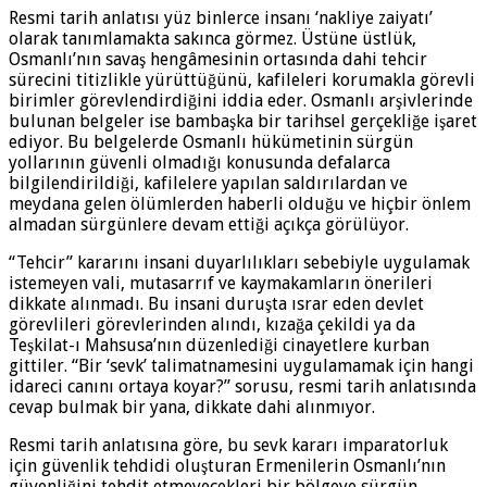
Resmi tarih anlatısı yüz binlerce insanı ‘nakliye zaiyatı’
olarak tanımlamakta sakınca görmez. Üstüne üstlük,
Osmanlı’nın savaş hengâmesinin ortasında dahi tehcir
sürecini titizlikle yürüttüğünü, kafileleri korumakla görevli
birimler görevlendirdiğini iddia eder. Osmanlı arşivlerinde
bulunan belgeler ise bambaşka bir tarihsel gerçekliğe işaret
ediyor. Bu belgelerde Osmanlı hükümetinin sürgün
yollarının güvenli olmadığı konusunda defalarca
bilgilendirildiği, kafilelere yapılan saldırılardan ve
meydana gelen ölümlerden haberli olduğu ve hiçbir önlem
almadan sürgünlere devam ettiği açıkça görülüyor.
“Tehcir” kararını insani duyarlılıkları sebebiyle uygulamak
istemeyen vali, mutasarrıf ve kaymakamların önerileri
dikkate alınmadı. Bu insani duruşta ısrar eden devlet
görevlileri görevlerinden alındı, kızağa çekildi ya da
Teşkilat-ı Mahsusa’nın düzenlediği cinayetlere kurban
gittiler. “Bir ‘sevk’ talimatnamesini uygulamamak için hangi
idareci canını ortaya koyar?” sorusu, resmi tarih anlatısında
cevap bulmak bir yana, dikkate dahi alınmıyor.
Resmi tarih anlatısına göre, bu sevk kararı imparatorluk
için güvenlik tehdidi oluşturan Ermenilerin Osmanlı’nın
güvenliğini tehdit etmeyecekleri bir bölgeye sürgün