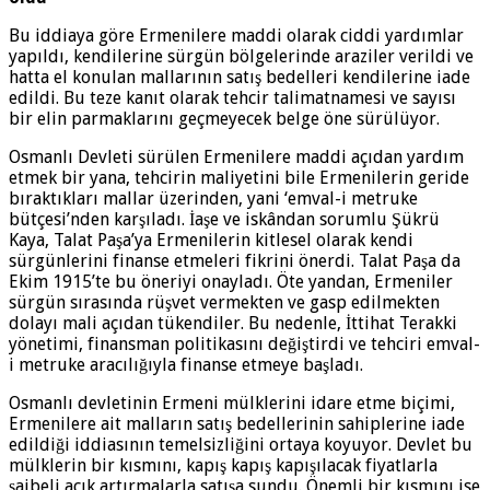
Bu iddiaya göre Ermenilere maddi olarak ciddi yardımlar
yapıldı, kendilerine sürgün bölgelerinde araziler verildi ve
hatta el konulan mallarının satış bedelleri kendilerine iade
edildi. Bu teze kanıt olarak tehcir talimatnamesi ve sayısı
bir elin parmaklarını geçmeyecek belge öne sürülüyor.
Osmanlı Devleti sürülen Ermenilere maddi açıdan yardım
etmek bir yana, tehcirin maliyetini bile Ermenilerin geride
bıraktıkları mallar üzerinden, yani ‘emval-i metruke
bütçesi’nden karşıladı. İaşe ve iskândan sorumlu Şükrü
Kaya, Talat Paşa’ya Ermenilerin kitlesel olarak kendi
sürgünlerini finanse etmeleri fikrini önerdi. Talat Paşa da
Ekim 1915’te bu öneriyi onayladı. Öte yandan, Ermeniler
sürgün sırasında rüşvet vermekten ve gasp edilmekten
dolayı mali açıdan tükendiler. Bu nedenle, İttihat Terakki
yönetimi, finansman politikasını değiştirdi ve tehciri emval-
i metruke aracılığıyla finanse etmeye başladı.
Osmanlı devletinin Ermeni mülklerini idare etme biçimi,
Ermenilere ait malların satış bedellerinin sahiplerine iade
edildiği iddiasının temelsizliğini ortaya koyuyor. Devlet bu
mülklerin bir kısmını, kapış kapış kapışılacak fiyatlarla
şaibeli açık artırmalarla satışa sundu. Önemli bir kısmını ise