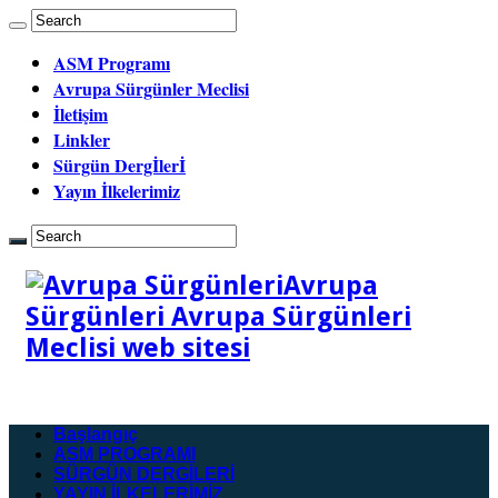
ASM Programı
Avrupa Sürgünler Meclisi
İletişim
Linkler
Sürgün Dergİlerİ
Yayın İlkelerimiz
Avrupa
Sürgünleri Avrupa Sürgünleri
Meclisi web sitesi
Başlangıç
ASM PROGRAMI
SÜRGÜN DERGİLERİ
YAYIN İLKELERİMİZ