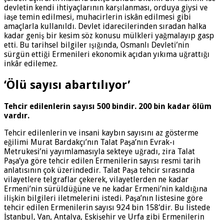
devletin kendi ihtiyaçlarının karşılanması, orduya giysi ve
iaşe temin edilmesi, muhacirlerin iskân edilmesi gibi
amaçlarla kullanıldı. Devlet idarecilerinden sıradan halka
kadar geniş bir kesim söz konusu mülkleri yağmalayıp gasp
etti. Bu tarihsel bilgiler ışığında, Osmanlı Devleti’nin
sürgün ettiği Ermenileri ekonomik açıdan yıkıma uğrattığı
inkâr edilemez.
‘Ölü sayısı abartılıyor’
Tehcir edilenlerin sayısı 500 bindir. 200 bin kadar ölüm
vardır.
Tehcir edilenlerin ve insani kaybın sayısını az gösterme
eğilimi Murat Bardakçı’nın Talat Paşa’nın Evrak-ı
Metrukesi’ni yayımlamasıyla sekteye uğradı, zira Talat
Paşa’ya göre tehcir edilen Ermenilerin sayısı resmi tarih
anlatısının çok üzerindedir. Talat Paşa tehcir sırasında
vilayetlere telgraflar çekerek, vilayetlerden ne kadar
Ermeni’nin sürüldüğüne ve ne kadar Ermeni’nin kaldığına
ilişkin bilgileri iletmelerini istedi. Paşa’nın listesine göre
tehcir edilen Ermenilerin sayısı 924 bin 158’dir. Bu listede
İstanbul, Van, Antalya, Eskişehir ve Urfa gibi Ermenilerin