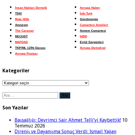
İnsan Hakları Derneği
Avrupa Haber
TİHV
İnfo Turk
Rote Hilfe
Görülmüştür
Amnesty
Cumartesi Anneleri
The Caravan
Annem Cumartesi
MOJUST
IHDD
MAFDAD
Eylül Sürgünleri
TKP/ML 129b Davası
Avrupa Demokrat
Avrupa Postası
Kategoriler
Kategoriler
Arama:
Son Yazılar
Başsağlığı: Devrimci Şair Ahmet Telli’yi Kaybettik!
10
Temmuz 2026
Direniş ve Dayanışma Sonuç Verdi: İsmail Yağan