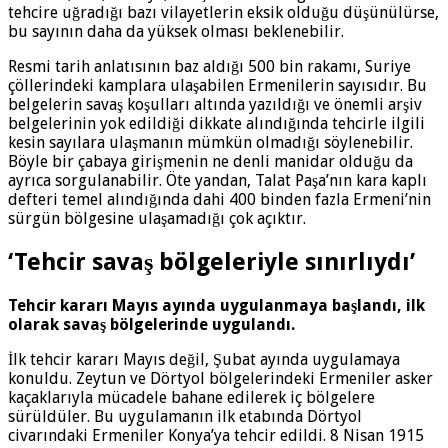
tehcire uğradığı bazı vilayetlerin eksik olduğu düşünülürse,
bu sayının daha da yüksek olması beklenebilir.
Resmi tarih anlatısının baz aldığı 500 bin rakamı, Suriye
çöllerindeki kamplara ulaşabilen Ermenilerin sayısıdır. Bu
belgelerin savaş koşulları altında yazıldığı ve önemli arşiv
belgelerinin yok edildiği dikkate alındığında tehcirle ilgili
kesin sayılara ulaşmanın mümkün olmadığı söylenebilir.
Böyle bir çabaya girişmenin ne denli manidar olduğu da
ayrıca sorgulanabilir. Öte yandan, Talat Paşa’nın kara kaplı
defteri temel alındığında dahi 400 binden fazla Ermeni’nin
sürgün bölgesine ulaşamadığı çok açıktır.
‘Tehcir savaş bölgeleriyle sınırlıydı’
Tehcir kararı Mayıs ayında uygulanmaya başlandı, ilk
olarak savaş bölgelerinde uygulandı.
İlk tehcir kararı Mayıs değil, Şubat ayında uygulamaya
konuldu. Zeytun ve Dörtyol bölgelerindeki Ermeniler asker
kaçaklarıyla mücadele bahane edilerek iç bölgelere
sürüldüler. Bu uygulamanın ilk etabında Dörtyol
civarındaki Ermeniler Konya’ya tehcir edildi. 8 Nisan 1915