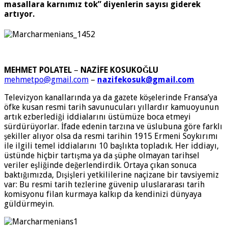
masallara karnımız tok” diyenlerin sayısı giderek
artıyor.
MEHMET POLATEL
–
NAZİFE KOSUKOĞLU
mehmetpo@gmail.com
–
nazifekosuk@gmail.com
Televizyon kanallarında ya da gazete köşelerinde Fransa’ya
öfke kusan resmi tarih savunucuları yıllardır kamuoyunun
artık ezberlediği iddialarını üstümüze boca etmeyi
sürdürüyorlar. İfade edenin tarzına ve üslubuna göre farklı
şekiller alıyor olsa da resmi tarihin 1915 Ermeni Soykırımı
ile ilgili temel iddialarını 10 başlıkta topladık. Her iddiayı,
üstünde hiçbir tartışma ya da şüphe olmayan tarihsel
veriler eşliğinde değerlendirdik. Ortaya çıkan sonuca
baktığımızda, Dışişleri yetkililerine naçizane bir tavsiyemiz
var: Bu resmi tarih tezlerine güvenip uluslararası tarih
komisyonu filan kurmaya kalkıp da kendinizi dünyaya
güldürmeyin.