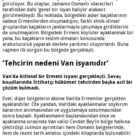
görülüyor. Bu olaylar, zamanın Osmanlı idarecileri
tarafından dahi ‘genel bir isyan haliyle’ alakasız
görülmekteydi. Bu noktada, bölgedeki asker kaçaklarının
sadece Ermenilerden oluşmadığını, farklı etnik-dinsel
gruplardan kaçakların jandarmayla çatışmaya girdiklerini
de unutmayalım. Bölgedeki Ermeni köylüler ayaklanmak bir
yana, bu kaçakların teslim olmaları konusunda
arabuluculuk yaparak devlete yardımcı oluyorlardı. Buna
rağmen ilk sürgün bu bölgede gerçekleşti.
‘Tehcirin nedeni Van isyanıdır’
Van’da kitlesel bir Ermeni isyanı gerçekleşti. Savaş
koşullarında İttihatçı hükümet tehcirden başka acil bir
çözüm bulmadı.
Evet, diğer bölgelerin aksine Van’da Ermeniler gerçekten
ayaklandılar. Öte yandan, Van’daki ayaklanmalar soykırım
kararının alınmasından ve uygulamaya sokulmasından
sonra başladı. Ayaklanmanın başlamasından önce ve
ayaklanma sırasında Van valisi Cevdet Bey’in bölge halkına
çektirdiği zulmün ayrıntıları hem Osmanlı belgelerinde,
hem de resmi tarih anlatısı içindeki kitaplarda bulunabilir.