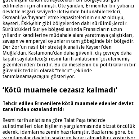
edilmeleri için alınmıştı. Öte yandan, Ermeniler bir yabancı
devletle asgari seviyede iletişimde bulunabilecekleri,
Osmanlı’ya ‘hıyanet’ etme kapasitelerinin en az olduğu,
Kayseri, Eskişehir gibi bölgelerden dahi sürülmüşlerdir.
Sürüldükleri Suriye bölgesi aslında Fransızların uzun
yıllardır kendilerine müdahale alanı yaratmaya çalıştıkları,
savaşın ve emperyal oyunların tam göbeğinde bir bölgedir.
Der Zor’un nasıl bir stratejik analizle Kayseri’den,
Muğla’dan, Kastamonu’dan daha güvenli, dış çevreye daha
kapalı sayılabileceği resmi tarih anlatısının ‘çözülememiş
gizemlerinden’ biridir. Bu da meselenin bu politikaların bir
güvenlik tedbiri olarak “tehcir” şeklinde
tanımlanamayacağını gösteriyor.
‘Kötü muamele cezasız kalmadı’
Tehcir edilen Ermenilere kötü muamele edenler devlet
tarafından cezalandırıldı
Resmi tarih anlatısına göre Talat Paşa tehcirde
suiistimalleri olan kişilerin yargılanmasında bizzat öncülük
ederek, idamlarına zemin hazırlamıştır. Bazılarına göre, bu
yargılamalar devletin soykırım kararı almadığını gösteriyor.