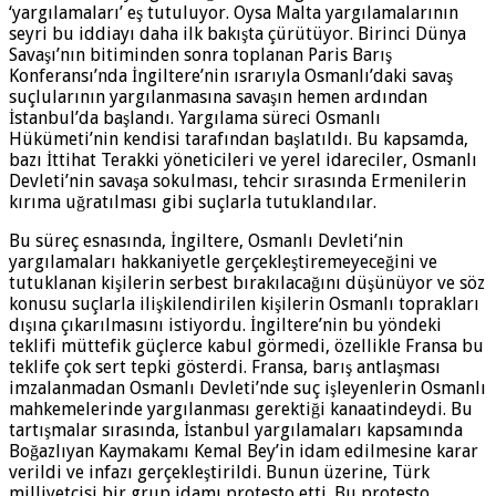
‘yargılamaları’ eş tutuluyor. Oysa Malta yargılamalarının
seyri bu iddiayı daha ilk bakışta çürütüyor. Birinci Dünya
Savaşı’nın bitiminden sonra toplanan Paris Barış
Konferansı’nda İngiltere’nin ısrarıyla Osmanlı’daki savaş
suçlularının yargılanmasına savaşın hemen ardından
İstanbul’da başlandı. Yargılama süreci Osmanlı
Hükümeti’nin kendisi tarafından başlatıldı. Bu kapsamda,
bazı İttihat Terakki yöneticileri ve yerel idareciler, Osmanlı
Devleti’nin savaşa sokulması, tehcir sırasında Ermenilerin
kırıma uğratılması gibi suçlarla tutuklandılar.
Bu süreç esnasında, İngiltere, Osmanlı Devleti’nin
yargılamaları hakkaniyetle gerçekleştiremeyeceğini ve
tutuklanan kişilerin serbest bırakılacağını düşünüyor ve söz
konusu suçlarla ilişkilendirilen kişilerin Osmanlı toprakları
dışına çıkarılmasını istiyordu. İngiltere’nin bu yöndeki
teklifi müttefik güçlerce kabul görmedi, özellikle Fransa bu
teklife çok sert tepki gösterdi. Fransa, barış antlaşması
imzalanmadan Osmanlı Devleti’nde suç işleyenlerin Osmanlı
mahkemelerinde yargılanması gerektiği kanaatindeydi. Bu
tartışmalar sırasında, İstanbul yargılamaları kapsamında
Boğazlıyan Kaymakamı Kemal Bey’in idam edilmesine karar
verildi ve infazı gerçekleştirildi. Bunun üzerine, Türk
milliyetçisi bir grup idamı protesto etti. Bu protesto