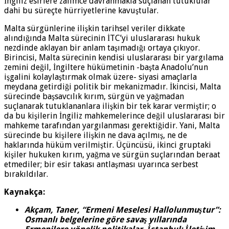
İngiliz esirlere zalimce davranmakla suçlanan tutuklular
dahi bu süreçte hürriyetlerine kavuştular.
Malta sürgünlerine ilişkin tarihsel veriler dikkate
alındığında Malta sürecinin İTC’yi uluslararası hukuk
nezdinde aklayan bir anlam taşımadığı ortaya çıkıyor.
Birincisi, Malta sürecinin kendisi uluslararası bir yargılama
zemini değil, İngiltere hükümetinin -başta Anadolu’nun
işgalini kolaylaştırmak olmak üzere- siyasi amaçlarla
meydana getirdiği politik bir mekanizmadır. İkincisi, Malta
sürecinde başsavcılık kırım, sürgün ve yağmadan
suçlanarak tutuklananlara ilişkin bir tek karar vermiştir; o
da bu kişilerin İngiliz mahkemelerince değil uluslararası bir
mahkeme tarafından yargılanması gerektiğidir. Yani, Malta
sürecinde bu kişilere ilişkin ne dava açılmış, ne de
haklarında hüküm verilmiştir. Üçüncüsü, ikinci gruptaki
kişiler hukuken kırım, yağma ve sürgün suçlarından beraat
etmediler; bir esir takası antlaşması uyarınca serbest
bırakıldılar.
Kaynakça:
Akçam, Taner, “Ermeni Meselesi Hallolunmuştur”:
Osmanlı belgelerine göre savaş yıllarında