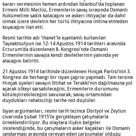
kararı vermesinin hemen ardından İstanbul’da toplanan
Ermeni Milli Meclisi, Ermenilerin savaş sırasında Osmanlı
hükümetine sadık kalacağını ve askeri ihtiyaçlar da dahil
olmak üzere devletin her türlü ihtiyacına imtina etmeden
koşacağını ilan etti.
Resmi tarihte adı ‘ihanet’le eşanlamlı kullanılan
Taşnaktsutyun ise 12-14 Ağustos 1914 tarihleri arasında
Erzurum’da düzenlenen 8. Kongresi’nde Osmanlı
Ermenilerinin savaşta kendi devletlerinin yanında yer
alacağını belirtti.
21 Ağustos 1914 tarihinde düzenlenen Hınçak Partisi’nin 3.
Kongresi de herhangi bir isyan çağrısı yapmadı. Tam tersine
Hınçak üyeleri savaşın İttihat ve Terakki’nin dağılmasına yol
açarak ülkeyi sarsabileceğini, Ermenilerin durumunu
kötüleştirebileceğini savunarak, savaş ortamından
duydukları rahatsızlığı tarihe not düştüler.
İsyan argümanları, resmi tarih tezince Dörtyol ve Zeytun
civarında Şubat 1915’te gerçekleşen çatışmalarla
örneklendiriliyor. Bu olaylara ilişkin belgeler
incelendiğinde, bu çatışmaların asker kaçakları ile Osmanlı
jandarması arasında cereyan eden çarpışmalar olduğu