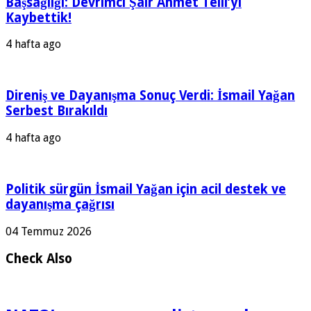
Başsağlığı: Devrimci Şair Ahmet Telli’yi
Kaybettik!
4 hafta ago
Direniş ve Dayanışma Sonuç Verdi: İsmail Yağan
Serbest Bırakıldı
4 hafta ago
Politik sürgün İsmail Yağan için acil destek ve
dayanışma çağrısı
04 Temmuz 2026
Check Also