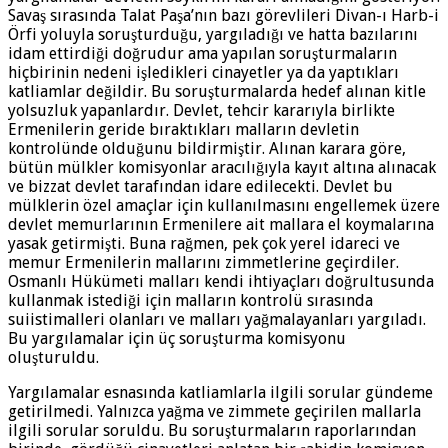
Savaş sırasında Talat Paşa’nın bazı görevlileri Divan-ı Harb-i
Örfi yoluyla soruşturduğu, yargıladığı ve hatta bazılarını
idam ettirdiği doğrudur ama yapılan soruşturmaların
hiçbirinin nedeni işledikleri cinayetler ya da yaptıkları
katliamlar değildir. Bu soruşturmalarda hedef alınan kitle
yolsuzluk yapanlardır. Devlet, tehcir kararıyla birlikte
Ermenilerin geride bıraktıkları malların devletin
kontrolünde olduğunu bildirmiştir. Alınan karara göre,
bütün mülkler komisyonlar aracılığıyla kayıt altına alınacak
ve bizzat devlet tarafından idare edilecekti. Devlet bu
mülklerin özel amaçlar için kullanılmasını engellemek üzere
devlet memurlarının Ermenilere ait mallara el koymalarına
yasak getirmişti. Buna rağmen, pek çok yerel idareci ve
memur Ermenilerin mallarını zimmetlerine geçirdiler.
Osmanlı Hükümeti malları kendi ihtiyaçları doğrultusunda
kullanmak istediği için malların kontrolü sırasında
suiistimalleri olanları ve malları yağmalayanları yargıladı.
Bu yargılamalar için üç soruşturma komisyonu
oluşturuldu.
Yargılamalar esnasında katliamlarla ilgili sorular gündeme
getirilmedi. Yalnızca yağma ve zimmete geçirilen mallarla
ilgili sorular soruldu. Bu soruşturmaların raporlarından