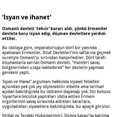
‘İsyan ve ihanet’
Osmanlı devleti ‘tehcir’ kararı aldı, çünkü Ermeniler
devlete karşı isyan edip, düşman devletlere yardım
ettiler.
Bu iddiaya göre, imparatorluğun dört bir yanında
ayaklanan Ermeniler, İtilaf Devletleri’nin saflarına geçmek
suretiyle Osmanlı’yı sırtından hançerlediler. Dört tarafı
düşmanlarla sarılan Osmanlı devleti, “Hainleri savaş
bölgelerinden uzağa naklederek” her devletin yapması
gerekeni yaptı.
‘İsyan ve ihanet’ argümanı hakkında siyaset felsefesi
açısından pek çok şey söylenebilir elbette ama tarihsel
açıdan bakıldığında bu iddianın dayanağı yok. Söz konusu
‘isyan’lara öncülük yaptıkları iddia edilen Ermeni
örgütlerinin savaş sırasında aldıkları kararlara,
uyguladıkları siyasetlere bakıldığında, bu apaçık görülür.
İttihat ve Terakki Hükümetinin I. Dünya Savaşı’na katılma