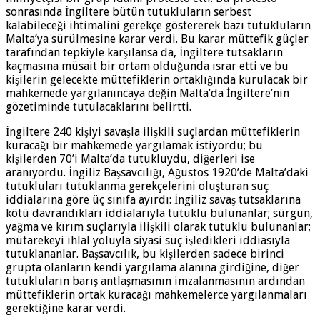
sonrasında İngiltere bütün tutukluların serbest
kalabileceği ihtimalini gerekçe göstererek bazı tutukluların
Malta’ya sürülmesine karar verdi. Bu karar müttefik güçler
tarafından tepkiyle karşılansa da, İngiltere tutsakların
kaçmasına müsait bir ortam olduğunda ısrar etti ve bu
kişilerin gelecekte müttefiklerin ortaklığında kurulacak bir
mahkemede yargılanıncaya değin Malta’da İngiltere’nin
gözetiminde tutulacaklarını belirtti.
İngiltere 240 kişiyi savaşla ilişkili suçlardan müttefiklerin
kuracağı bir mahkemede yargılamak istiyordu; bu
kişilerden 70’i Malta’da tutukluydu, diğerleri ise
aranıyordu. İngiliz Başsavcılığı, Ağustos 1920’de Malta’daki
tutukluları tutuklanma gerekçelerini oluşturan suç
iddialarına göre üç sınıfa ayırdı: İngiliz savaş tutsaklarına
kötü davrandıkları iddialarıyla tutuklu bulunanlar; sürgün,
yağma ve kırım suçlarıyla ilişkili olarak tutuklu bulunanlar;
mütarekeyi ihlal yoluyla siyasi suç işledikleri iddiasıyla
tutuklananlar. Başsavcılık, bu kişilerden sadece birinci
grupta olanların kendi yargılama alanına girdiğine, diğer
tutukluların barış antlaşmasının imzalanmasının ardından
müttefiklerin ortak kuracağı mahkemelerce yargılanmaları
gerektiğine karar verdi.