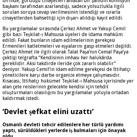
birinde, gördüğü cinayetleri anlatan bir şahidin komisyon
başkanı tarafından azarlandığı, sadece yolsuzlukla ilgili
sorulan soruya cevap verilmesinin istendiği ve ısrarla
cinayetlerden bahsettiği için dışarı atıldığı kayıt edildi.
Bu yargılamalar sırasında Çerkez Ahmet ve Yakup Cemil
gibi bazı Teşkilat-ı Mahsusa üyeleri de idama mahkûm
edildi. Fakat bunların idam edilmelerinin gerekçesi
Ermenileri katletmeleri ve eşyalarını gasp etmeleri değildi.
Çerkez Ahmet ile ilgili olarak Talat Paşa’nın Cemal Paşa’ya
çektiği telgrafta “Kendisinin imhası her halükârda
gereklidir. Aksi takdirde ileride çok zararlı olabilir”
deniyor. Yakup Cemil’in idam edilme gerekçesi de İttihatçı
yöneticilere karşı darbe organize etmeye çalışmasıdır.
Kısacası, İttihatçı hükümet Teşkilat-ı Mahsusa içerisinde yer
alan çete reislerinin gelecekte kendisi için tehdit
oluşturmaları olasılığını bu yargılamalar yoluyla ortadan
kaldırmak istedi.
‘Devlet şefkat elini uzattı’
Osmanlı devleti tehcir edilenlere her türlü yardımı
yaptı, sürüldükleri yerlerde iş bulmaları için önayak
oldu