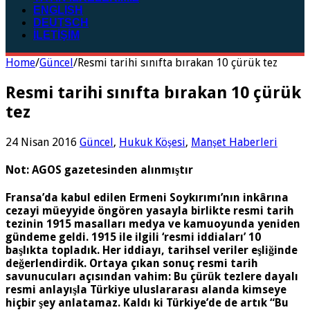
ENGLISH
DEUTSCH
İLETİŞİM
Home
/
Güncel
/
Resmi tarihi sınıfta bırakan 10 çürük tez
Resmi tarihi sınıfta bırakan 10 çürük
tez
24 Nisan 2016
Güncel
,
Hukuk Köşesi
,
Manşet Haberleri
Not: AGOS gazetesinden alınmıştır
Fransa’da kabul edilen Ermeni Soykırımı’nın inkârına
cezayi müeyyide öngören yasayla birlikte resmi tarih
tezinin 1915 masalları medya ve kamuoyunda yeniden
gündeme geldi. 1915 ile ilgili ‘resmi iddiaları’ 10
başlıkta topladık. Her iddiayı, tarihsel veriler eşliğinde
değerlendirdik. Ortaya çıkan sonuç resmi tarih
savunucuları açısından vahim: Bu çürük tezlere dayalı
resmi anlayışla Türkiye uluslararası alanda kimseye
hiçbir şey anlatamaz. Kaldı ki Türkiye’de de artık “Bu