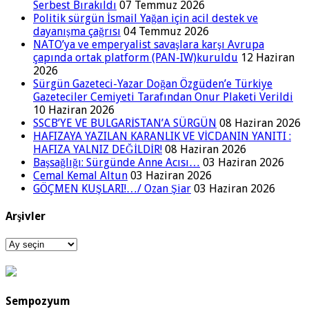
Serbest Bırakıldı
07 Temmuz 2026
Politik sürgün İsmail Yağan için acil destek ve
dayanışma çağrısı
04 Temmuz 2026
NATO’ya ve emperyalist savaşlara karşı Avrupa
çapında ortak platform (PAN-IW)kuruldu
12 Haziran
2026
Sürgün Gazeteci-Yazar Doğan Özgüden’e Türkiye
Gazeteciler Cemiyeti Tarafından Onur Plaketi Verildi
10 Haziran 2026
SSCB’YE VE BULGARİSTAN’A SÜRGÜN
08 Haziran 2026
HAFIZAYA YAZILAN KARANLIK VE VİCDANIN YANITI :
HAFIZA YALNIZ DEĞİLDİR!
08 Haziran 2026
Başsağlığı: Sürgünde Anne Acısı…
03 Haziran 2026
Cemal Kemal Altun
03 Haziran 2026
GÖÇMEN KUŞLARI!…/ Ozan Şiar
03 Haziran 2026
Arşivler
Arşivler
Sempozyum