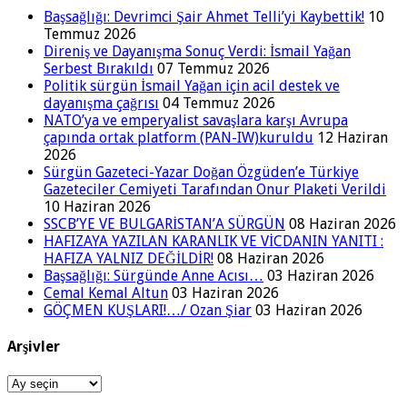
Başsağlığı: Devrimci Şair Ahmet Telli’yi Kaybettik!
10
Temmuz 2026
Direniş ve Dayanışma Sonuç Verdi: İsmail Yağan
Serbest Bırakıldı
07 Temmuz 2026
Politik sürgün İsmail Yağan için acil destek ve
dayanışma çağrısı
04 Temmuz 2026
NATO’ya ve emperyalist savaşlara karşı Avrupa
çapında ortak platform (PAN-IW)kuruldu
12 Haziran
2026
Sürgün Gazeteci-Yazar Doğan Özgüden’e Türkiye
Gazeteciler Cemiyeti Tarafından Onur Plaketi Verildi
10 Haziran 2026
SSCB’YE VE BULGARİSTAN’A SÜRGÜN
08 Haziran 2026
HAFIZAYA YAZILAN KARANLIK VE VİCDANIN YANITI :
HAFIZA YALNIZ DEĞİLDİR!
08 Haziran 2026
Başsağlığı: Sürgünde Anne Acısı…
03 Haziran 2026
Cemal Kemal Altun
03 Haziran 2026
GÖÇMEN KUŞLARI!…/ Ozan Şiar
03 Haziran 2026
Arşivler
Arşivler