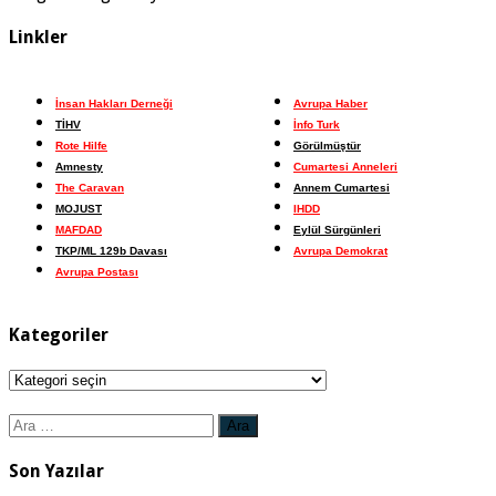
Linkler
İnsan Hakları Derneği
Avrupa Haber
TİHV
İnfo Turk
Rote Hilfe
Görülmüştür
Amnesty
Cumartesi Anneleri
The Caravan
Annem Cumartesi
MOJUST
IHDD
MAFDAD
Eylül Sürgünleri
TKP/ML 129b Davası
Avrupa Demokrat
Avrupa Postası
Kategoriler
Kategoriler
Arama:
Son Yazılar