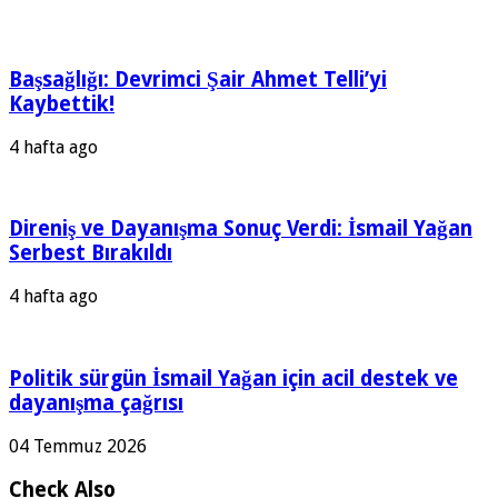
Başsağlığı: Devrimci Şair Ahmet Telli’yi
Kaybettik!
4 hafta ago
Direniş ve Dayanışma Sonuç Verdi: İsmail Yağan
Serbest Bırakıldı
4 hafta ago
Politik sürgün İsmail Yağan için acil destek ve
dayanışma çağrısı
04 Temmuz 2026
Check Also