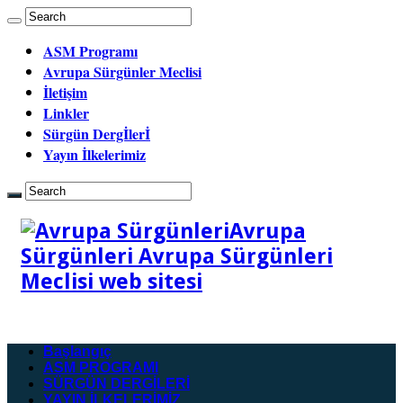
ASM Programı
Avrupa Sürgünler Meclisi
İletişim
Linkler
Sürgün Dergİlerİ
Yayın İlkelerimiz
Avrupa
Sürgünleri Avrupa Sürgünleri
Meclisi web sitesi
Başlangıç
ASM PROGRAMI
SÜRGÜN DERGİLERİ
YAYIN İLKELERİMİZ