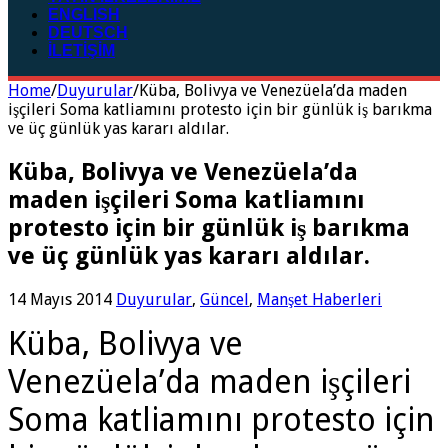
ENGLISH
DEUTSCH
İLETİŞİM
Home
/
Duyurular
/
Küba, Bolivya ve Venezüela’da maden
işçileri Soma katliamını protesto için bir günlük iş barıkma
ve üç günlük yas kararı aldılar.
Küba, Bolivya ve Venezüela’da
maden işçileri Soma katliamını
protesto için bir günlük iş barıkma
ve üç günlük yas kararı aldılar.
14 Mayıs 2014
Duyurular
,
Güncel
,
Manşet Haberleri
Küba, Bolivya ve
Venezüela’da maden işçileri
Soma katliamını protesto için