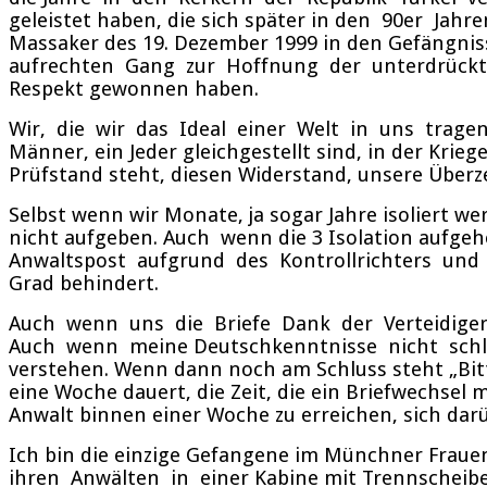
geleistet haben, die sich später in den 90er Jah
Massaker des 19. Dezember 1999 in den Gefängnis
aufrechten Gang zur Hoffnung der unterdrückte
Respekt gewonnen haben.
Wir, die wir das Ideal einer Welt in uns tragen
Männer, ein Jeder gleichgestellt sind, in der Krie
Prüfstand steht, diesen Widerstand, unsere Über
Selbst wenn wir Monate, ja sogar Jahre isoliert w
nicht aufgeben. Auch wenn die 3 Isolation aufgeh
Anwaltspost aufgrund des Kontrollrichters und 
Grad behindert.
Auch wenn uns die Briefe Dank der Verteidiger
Auch wenn meine Deutschkenntnisse nicht schlec
verstehen. Wenn dann noch am Schluss steht „Bitt
eine Woche dauert, die Zeit, die ein Briefwechsel 
Anwalt binnen einer Woche zu erreichen, sich da
Ich bin die einzige Gefangene im Münchner Fraue
ihren Anwälten in einer Kabine mit Trennscheib