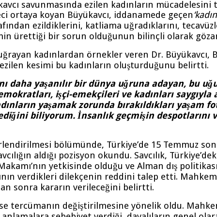
vcı savunmasında ezilen kadınların mücadelesini tari
üreci ortaya koyan Büyükavcı, iddanamede geçen
‘kadın
fından ezildiklerini, katliama uğradıklarını, tecavüz
n ürettiği bir sorun olduğunun bilinçli olarak gözardı
rayan kadınlardan örnekler veren Dr. Büyükavcı, Ba
 ezilen kesimi bu kadınların oluşturduğunu belirtti.
nı daha yaşanılır bir dünya uğruna adayan, bu u
demokratları, işçi-emekçileri ve kadınları saygıy
ların yaşamak zorunda bırakıldıkları yaşam fotoğ
diğini biliyorum. İnsanlık geçmişin despotlarını v
erlendirilmesi bölümünde, Türkiye’de 15 Temmuz son
cılığın aldığı pozisyon okundu. Savcılık, Türkiye’dek
amı’nın yetkisinde olduğu ve Alman dış politikasını
ın verdikleri dilekçenin reddini talep etti. Mahke
 sonra kararın verileceğini belirtti.
e ise tercümanın değiştirilmesine yönelik oldu. Mah
ış anlamalara sebebiyet verdiği, davalıların genel 