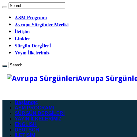
ASM Programı
Avrupa Sürgünler Meclisi
İletişim
Linkler
Sürgün Dergİlerİ
Yayın İlkelerimiz
Avrupa Sürgünler
Başlangıç
ASM PROGRAMI
SÜRGÜN DERGİLERİ
YAYIN İLKELERİMİZ
ENGLISH
DEUTSCH
İLETİŞİM