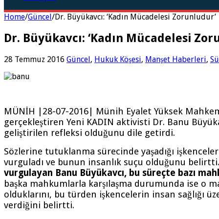
Home
/
Güncel
/
Dr. Büyükavcı: ‘Kadın Mücadelesi Zorunludur’
Dr. Büyükavcı: ‘Kadın Mücadelesi Zor
28 Temmuz 2016
Güncel
,
Hukuk Köşesi
,
Manşet Haberleri
,
Sü
MÜNİH |28-07-2016| Münih Eyalet Yüksek Mahkem
gerçekleştiren Yeni KADIN aktivisti Dr. Banu Büyük
geliştirilen refleksi olduğunu dile getirdi.
Sözlerine tutuklanma sürecinde yaşadığı işkenceler
vurguladı ve bunun insanlık suçu olduğunu belirtti
vurgulayan Banu Büyükavcı, bu süreçte bazı mahkum
başka mahkumlarla karşılaşma durumunda ise o mahku
olduklarını, bu türden işkencelerin insan sağlığı ü
verdiğini belirtti.