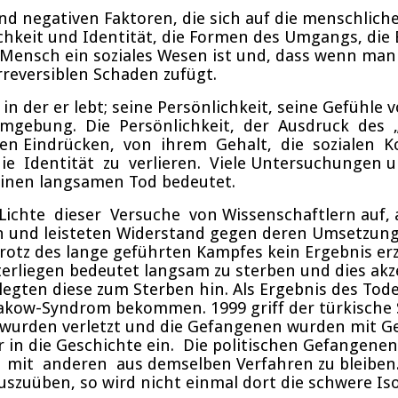
nd negativen Faktoren, die sich auf die menschlich
ichkeit und Identität, die Formen des Umgangs, die
 Mensch ein soziales Wesen ist und, dass wenn man 
reversiblen Schaden zufügt.
 der er lebt; seine Persönlichkeit, seine Gefühle v
 Umgebung. Die Persönlichkeit, der Ausdruck des 
n Eindrücken, von ihrem Gehalt, die sozialen Ko
ie Identität zu verlieren. Viele Untersuchungen 
 einen langsamen Tod bedeutet.
te dieser Versuche von Wissenschaftlern auf, als
n und leisteten Widerstand gegen deren Umsetzung. 
trotz des lange geführten Kampfes kein Ergebnis erz
erliegen bedeutet langsam zu sterben und dies akze
legten diese zum Sterben hin. Als Ergebnis des Tod
akow-Syndrom bekommen. 1999 griff der türkische 
 wurden verletzt und die Gefangenen wurden mit G
n die Geschichte ein. Die politischen Gefangenen,
 mit anderen aus demselben Verfahren zu bleiben. 
szuüben, so wird nicht einmal dort die schwere Iso