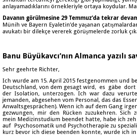
anlayamadıklarını örnekleriyle ortaya koydular. Ma
Davanın görülmesine 29 Temmuz’da tekrar devam
Münih ve Bayern Eyaletin’de yaşanan çatışmalardan 
avukatı bir dilekçe vererek görüşmelerde zorluk çı
Banu Büyükavcı’nın Almanca yazılı 
Sehr geehrte Richter,
Ich wurde am 15. April 2015 festgenommen und bef
Deutschland, von dem gesagt wird, es gäbe dor
der Isolation, unterzogen. Ich war dazu verurtei
jemanden, abgesehen vom Personal, das das Essen
Anwaltsgesprächen). Wenn ich auf dem Gang irge
gezwungen, mir den Rücken zuzukehren. Sich zu
mein Medizinstudium beendet hatte, habe ich ze
auf Psychosomatik und Psychotherapie zu spezialis
kurz bevor ich diese beenden konnte, wurde ich inh