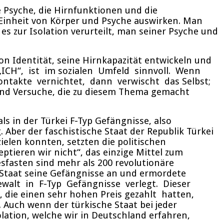
e Psyche, die Hirnfunktionen und die
 Einheit von Körper und Psyche auswirken. Man
es zur Isolation verurteilt, man seiner Psyche und
on Identität, seine Hirnkapazität entwickeln und
„ICH“, ist im sozialen Umfeld sinnvoll. Wenn
ntakte vernichtet, dann verwischt das Selbst;
und Versuche, die zu diesem Thema gemacht
 in der Türkei F-Typ Gefängnisse, also
Aber der faschistische Staat der Republik Türkei
ielen konnten, setzten die politischen
ptieren wir nicht“, das einzige Mittel zum
esfasten sind mehr als 200 revolutionäre
Staat seine Gefängnisse an und ermordete
ewalt in F-Typ Gefängnisse verlegt. Dieser
 die einen sehr hohen Preis gezahlt hatten,
Auch wenn der türkische Staat bei jeder
lation, welche wir in Deutschland erfahren,