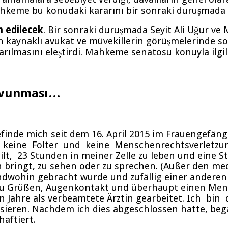
hkeme bu konudaki kararını bir sonraki duruşmada ve
 edilecek
. Bir sonraki duruşmada Seyit Ali Uğur ve
kaynaklı avukat ve müvekillerin görüşmelerinde soru
karılmasını eleştirdi. Mahkeme senatosu konuyla ilgi
savunması…
inde mich seit dem 16. April 2015 im Frauengefäng
t keine Folter und keine Menschenrechtsverletzu
lt, 23 Stunden in meiner Zelle zu leben und eine S
 bringt, zu sehen oder zu sprechen. (Außer den me
ndwohin gebracht wurde und zufällig einer ander
 Grüßen, Augenkontakt und überhaupt einen Mens
hn Jahre als verbeamtete Ärztin gearbeitet. Ich
ieren. Nachdem ich dies abgeschlossen hatte, began
aftiert.