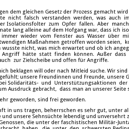
 wegen dem gleichen Gesetz der Prozess gemacht wird
chte nicht falsch verstanden werden, was auch 
er Isolationsfolter zum Opfer fallen. Aber manc
ate lang alleine auf dem Hofgang war, dass ich iso
i, immer wieder vom Fenster aus Wasser über mic
otwendigen Maßnahmen getroffen worden seien, kon
h wusste nicht, was mich erwartet und ob ich angeg
n Angriff hätte statt finden können. Außer dass 
h zur Zielscheibe und offen für Angriffe.
ich beklagen will oder nach Mitleid suche. Wir sind
n gefühlt; unsere Freundinnen und Freunde, unsere
st bei Solidaritäts- und Unterstützungsaktionen d
 Ausdruck gebracht, dass man an unserer Seite s
mehr geworden, sind frei geworden.
unft in uns tragen, beherrschen es sehr gut, unter
und unsere Sehnsüchte lebendig und unversehrt zu 
 Genossen, die unter der faschistischen Militär-Ju
verbracht haben, die unter den schwersten Bedin