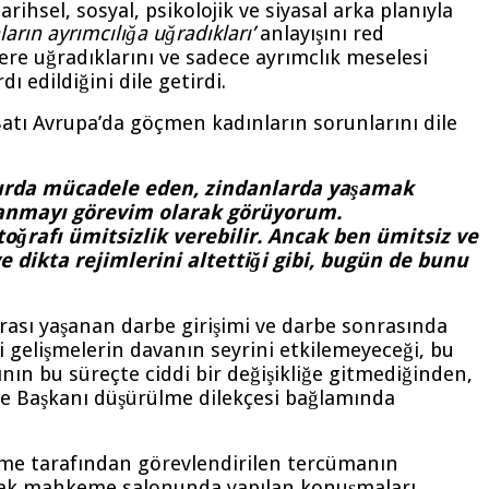
hsel, sosyal, psikolojik ve siyasal arka planıyla
ların ayrımcılığa uğradıkları’
anlayışını red
lere uğradıklarını ve sadece ayrımclık meselesi
 edildiğini dile getirdi.
tı Avrupa’da göçmen kadınların sorunlarını dile
ğurda mücadele eden, zindanlarda yaşamak
la anmayı görevim olarak görüyorum.
rafı ümitsizlik verebilir. Ancak ben ümitsiz ve
e dikta rejimlerini altettiği gibi, bugün de bunu
rası yaşanan darbe girişimi ve darbe sonrasında
i gelişmelerin davanın seyrini etkilemeyeceği, bu
n bu süreçte ciddi bir değişikliğe gitmediğinden,
me Başkanı düşürülme dilekçesi bağlamında
keme tarafından görevlendirilen tercümanın
olarak mahkeme salonunda yapılan konuşmaları