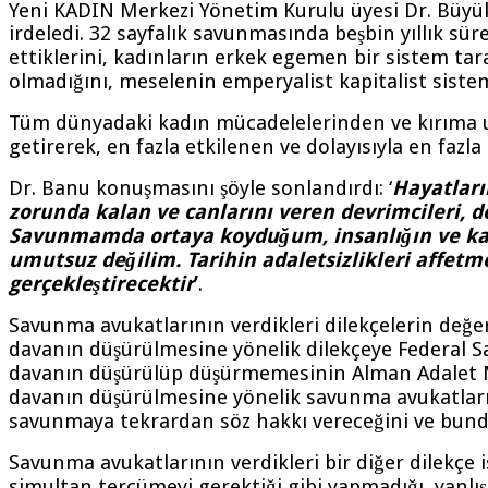
Yeni KADIN Merkezi Yönetim Kurulu üyesi Dr. Büyüka
irdeledi. 32 sayfalık savunmasında beşbin yıllık s
ettiklerini, kadınların erkek egemen bir sistem tara
olmadığını, meselenin emperyalist kapitalist sistemi
Tüm dünyadaki kadın mücadelelerinden ve kırıma uğ
getirerek, en fazla etkilenen ve dolayısıyla en fazla
Dr. Banu konuşmasını şöyle sonlandırdı: ‘
Hayatları
zorunda kalan ve canlarını veren devrimcileri, 
Savunmamda ortaya koyduğum, insanlığın ve kadın
umutsuz değilim. Tarihin adaletsizlikleri affetme
gerçekleştirecektir
’
.
Savunma avukatlarının verdikleri dilekçelerin değ
davanın düşürülmesine yönelik dilekçeye Federal Sav
davanın düşürülüp düşürmemesinin Alman Adalet Mak
davanın düşürülmesine yönelik savunma avukatların
savunmaya tekrardan söz hakkı vereceğini ve bundan
Savunma avukatlarının verdikleri bir diğer dilekç
simultan tercümeyi gerektiği gibi yapmadığı, yanl