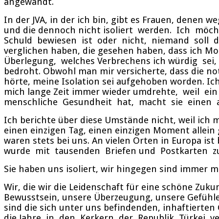
angewandt.
In der JVA, in der ich bin, gibt es Frauen, denen
und die dennoch nicht isoliert werden. Ich mö
Schuld bewiesen ist oder nicht, niemand soll d
verglichen haben, die gesehen haben, dass ich Mon
Überlegung, welches Verbrechens ich würdig se
bedroht. Obwohl man mir versicherte, dass die n
hörte, meine Isolation sei aufgehoben worden. Ic
mich lange Zeit immer wieder umdrehte, weil ei
menschliche Gesundheit hat, macht sie einen auc
Ich berichte über diese Umstände nicht, weil ich m
einen einzigen Tag, einen einzigen Moment allei
waren stets bei uns. An vielen Orten in Europa i
wurde mit tausenden Briefen und Postkarten zum
Sie haben uns isoliert, wir hingegen sind immer 
Wir, die wir die Leidenschaft für eine schöne Zuk
Bewusstsein, unsere Überzeugung, unsere Gefühle 
sind die sich unter uns befindenden, inhaftierten
die Jahre in den Kerkern der Republik Türkei 