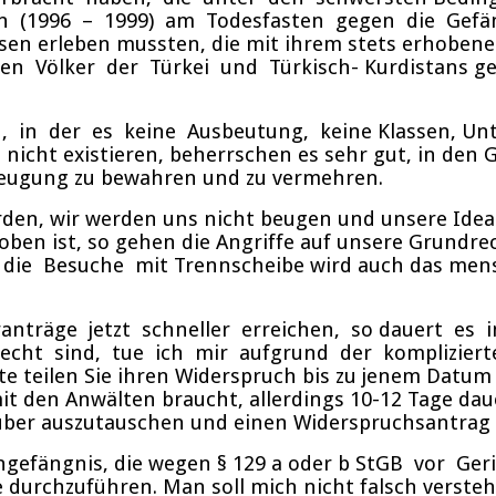
ren (1996 – 1999) am Todesfasten gegen die Gefäng
sen erleben mussten, die mit ihrem stets erhobene
n Völker der Türkei und Türkisch- Kurdistans ge
, in der es keine Ausbeutung, keine Klassen, Unte
ge nicht existieren, beherrschen es sehr gut, in de
zeugung zu bewahren und zu vermehren.
erden, wir werden uns nicht beugen und unsere Idea
oben ist, so gehen die Angriffe auf unsere Grundr
die Besuche mit Trennscheibe wird auch das mens
anträge jetzt schneller erreichen, so dauert e
ht sind, tue ich mir aufgrund der komplizierten 
e teilen Sie ihren Widerspruch bis zu jenem Datum 
mit den Anwälten braucht, allerdings 10-12 Tage dau
rüber auszutauschen und einen Widerspruchsantrag 
ngefängnis, die wegen § 129 a oder b StGB vor G
e durchzuführen. Man soll mich nicht falsch vers