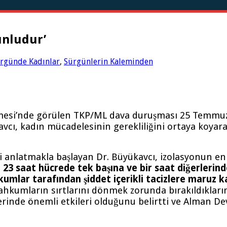
unludur’
rgünde Kadınlar
,
Sürgünlerin Kaleminden
esi’nde görülen TKP/ML dava duruşması 25 Temmuz
avcı, kadın mücadelesinin gerekliliğini ortaya koya
i anlatmakla başlayan Dr. Büyükavcı, izolasyonun en
.
23 saat hücrede tek başına ve bir saat diğerlerind
lar tarafından şiddet içerikli tacizlere maruz kald
mların sırtlarını dönmek zorunda bırakıldıklarını b
zerinde önemli etkileri olduğunu belirtti ve Alman De