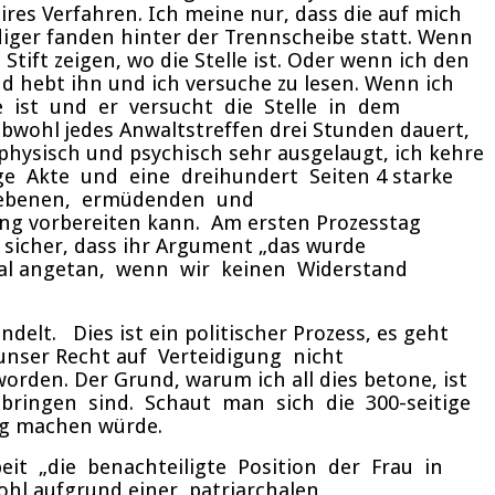
es Verfahren. Ich meine nur, dass die auf mich
ger fanden hinter der Trennscheibe statt. Wenn
ift zeigen, wo die Stelle ist. Oder wenn ich den
nd hebt ihn und ich versuche zu lesen. Wenn ich
le ist und er versucht die Stelle in dem
wohl jedes Anwaltstreffen drei Stunden dauert,
physisch und psychisch sehr ausgelaugt, ich kehre
e Akte und eine dreihundert Seiten 4 starke
chriebenen, ermüdenden und
g vorbereiten kann. Am ersten Prozesstag
 sicher, dass ihr Argument „das wurde
mal angetan, wenn wir keinen Widerstand
elt. Dies ist ein politischer Prozess, es geht
 unser Recht auf Verteidigung nicht
en. Der Grund, warum ich all dies betone, ist
 bringen sind. Schaut man sich die 300-seitige
ig machen würde.
rbeit „die benachteiligte Position der Frau in
ohl aufgrund einer patriarchalen,