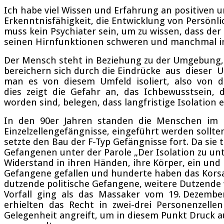
Ich habe viel Wissen und Erfahrung an positiven u
Erkenntnisfähigkeit, die Entwicklung von Persönl
muss kein Psychiater sein, um zu wissen, dass der
seinen Hirnfunktionen schweren und manchmal ir
Der Mensch steht in Beziehung zu der Umgebung, in
bereichern sich durch die Eindrücke aus dieser
man es von diesem Umfeld isoliert, also von de
dies zeigt die Gefahr an, das Ichbewusstsein, d
worden sind, belegen, dass langfristige Isolation
In den 90er Jahren standen die Menschen im Lich
Einzelzellengefängnisse, eingeführt werden sollte
setzte den Bau der F-Typ Gefängnisse fort. Da sie 
Gefangenen unter der Parole „Der Isolation zu unt
Widerstand in ihren Händen, ihre Körper, ein und 
Gefangene gefallen und hunderte haben das Kors
dutzende politische Gefangene, weitere Dutzende
Vorfall ging als das Massaker vom 19. Dezember i
erhielten das Recht in zwei-drei Personenzellen
Gelegenheit angreift, um in diesem Punkt Druck au