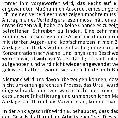
immer ihm vorgeworfen wird, das Recht auf eine 
angewandten Maßnahmen Ausdruck eines ungerecht
ich meinen Verteidigern was zeigen möchte muss ic
Antrag meines Verteidigers lesen muss, hält er au
etwas fragen will, habe ich keine Chance es zu z
betroffenen Schreiben zu finden. Eine zehnminü
können wir unsere geplante Arbeit nicht durchfüh
mit starken Augen- und Kopfschmerzen in mein Z
Anklageschrift, das Verfahren hat begonnen und 
Konzentrationsschwäche und physische Beschwer
wurden wir, obwohl wir Widerstand geleistet hatte
aufgehoben und wird nicht wieder angewendet w
geleistet hätten, wären wir auch heute in Fußfe
Niemand wird uns davon überzeugen können, dass es
nicht um einen gerechten Prozess, das Urteil wur
eingeschränkt und wir wären nicht den oben erw
dass unsere Inhaftierung und unmenschlichen Ma
Anklageschrift und die Vorwürfe an, kommt man
In der Anklageschrift wird z.B. behauptet, dass 
der Gesellschaft und im Arbeitsleben“ sei. Dies 