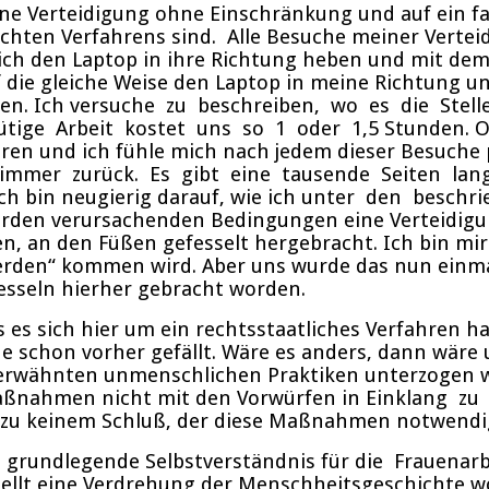
Verteidigung ohne Einschränkung und auf ein fair
en Verfahrens sind. Alle Besuche meiner Verteidi
h den Laptop in ihre Richtung heben und mit dem St
f die gleiche Weise den Laptop in meine Richtung u
eigen. Ich versuche zu beschreiben, wo es die Stel
tige Arbeit kostet uns so 1 oder 1,5 Stunden. Ob
ren und ich fühle mich nach jedem dieser Besuche 
immer zurück. Es gibt eine tausende Seiten lang
ich bin neugierig darauf, wie ich unter den bes
den verursachenden Bedingungen eine Verteidigun
n, an den Füßen gefesselt hergebracht. Ich bin mir
erden“ kommen wird. Aber uns wurde das nun ein
sseln hierher gebracht worden.
 sich hier um ein rechtsstaatliches Verfahren hand
de schon vorher gefällt. Wäre es anders, dann wäre
ähnten unmenschlichen Praktiken unterzogen word
ßnahmen nicht mit den Vorwürfen in Einklang zu
 zu keinem Schluß, der diese Maßnahmen notwend
das grundlegende Selbstverständnis für die Frauena
stellt eine Verdrehung der Menschheitsgeschichte w