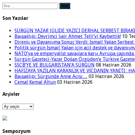
Arama:
Son Yazılar
SÜRGÜN YAZAR JÜLİDE YAZICI DERHAL SERBEST BIRAKI
Başsağlığı: Devrimci Şair Ahmet Telli’yi Kaybettik!
10 T
Direniş ve Dayanışma Sonuç Verdi: İsmail Yağan Serbest 
Politik sürgün İsmail Yağan için acil destek ve dayanışm
NATO’ya ve emperyalist savaşlara karşı Avrupa çapınd
Sürgün Gazeteci-Yazar Doğan Özgüden’e Türkiye Gazetec
SSCB’YE VE BULGARİSTAN’A SÜRGÜN
08 Haziran 2026
HAFIZAYA YAZILAN KARANLIK VE VİCDANIN YANITI : HA
Başsağlığı: Sürgünde Anne Acısı…
03 Haziran 2026
Cemal Kemal Altun
03 Haziran 2026
Arşivler
Arşivler
Sempozyum