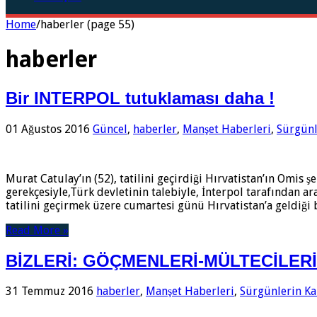
Home
/
haberler (page 55)
haberler
Bir INTERPOL tutuklaması daha !
01 Ağustos 2016
Güncel
,
haberler
,
Manşet Haberleri
,
Sürgünl
Murat Catulay’ın (52), tatilini geçirdiği Hırvatistan’ın Omis 
gerekçesiyle,Türk devletinin talebiyle, İnterpol tarafından ar
tatilini geçirmek üzere cumartesi günü Hırvatistan’a geldiği b
Read More »
BİZLERİ: GÖÇMENLERİ-MÜLTECİLER
31 Temmuz 2016
haberler
,
Manşet Haberleri
,
Sürgünlerin K