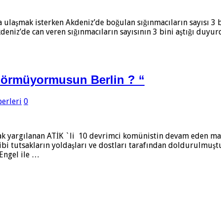
 ulaşmak isterken Akdeniz’de boğulan sığınmacıların sayısı 3 b
eniz’de can veren sığınmacıların sayısının 3 bini aştığı duyu
örmüyormusun Berlin ? “
erleri
0
rak yargılanan ATİK `li 10 devrimci komünistin devam eden
ibi tutsakların yoldaşları ve dostları tarafından doldurulmu
Engel ile …