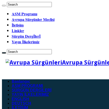
ASM Programı
Avrupa Sürgünler Meclisi
İletişim
Linkler
Sürgün Dergİlerİ
Yayın İlkelerimiz
Avrupa Sürgünler
Başlangıç
ASM PROGRAMI
SÜRGÜN DERGİLERİ
YAYIN İLKELERİMİZ
ENGLISH
DEUTSCH
İLETİŞİM