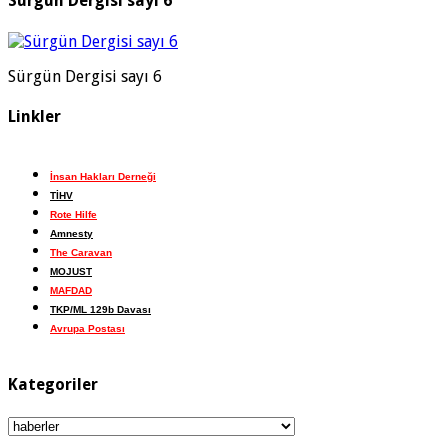
Sürgün Dergisi sayı 6
Sürgün Dergisi sayı 6
Linkler
İnsan Hakları Derneği
TİHV
Rote Hilfe
Amnesty
The Caravan
MOJUST
MAFDAD
TKP/ML 129b Davası
Avrupa Postası
Kategoriler
Kategoriler