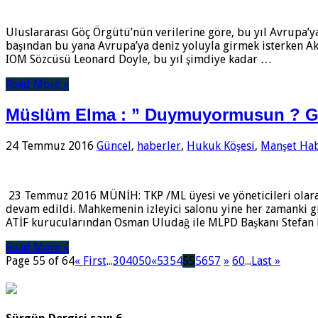
Uluslararası Göç Örgütü’nün verilerine göre, bu yıl Avrupa’ya
başından bu yana Avrupa’ya deniz yoluyla girmek isterken Akd
IOM Sözcüsü Leonard Doyle, bu yıl şimdiye kadar …
Read More »
Müslüm Elma : ” Duymuyormusun ? G
24 Temmuz 2016
Güncel
,
haberler
,
Hukuk Köşesi
,
Manşet Hab
23 Temmuz 2016 MÜNİH: TKP /ML üyesi ve yöneticileri ola
devam edildi. Mahkemenin izleyici salonu yine her zamanki g
ATİF kurucularından Osman Uludağ ile MLPD Başkanı Stefan 
Read More »
Page 55 of 64
« First
...
30
40
50
«
53
54
55
56
57
»
60
...
Last »