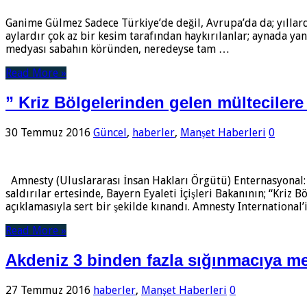
Ganime Gülmez Sadece Türkiye’de değil, Avrupa’da da; yıllardı
aylardır çok az bir kesim tarafından haykırılanlar; aynada yan
medyası sabahın köründen, neredeyse tam …
Read More »
” Kriz Bölgelerinden gelen mültecilere 
30 Temmuz 2016
Güncel
,
haberler
,
Manşet Haberleri
0
Amnesty (Uluslararası İnsan Hakları Örgütü) Enternasyonal: 
saldırılar ertesinde, Bayern Eyaleti İçişleri Bakanının; “Kri
açıklamasıyla sert bir şekilde kınandı. Amnesty International’
Read More »
Akdeniz 3 binden fazla sığınmacıya m
27 Temmuz 2016
haberler
,
Manşet Haberleri
0