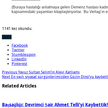
(Buraya hastalığı anlatmaya gelen Demenz hastası kadın
kapsamındaki yaşamları kitaplaştırıyorlar. Bu Verlag’ın 
1141 kez okundu.
Share
Facebook
Twitter
Stumbleupon
LinkedIn
Pinterest
Previous
Yavuz Sultan Selim’in Alevi Katliamı
Next
En yaşlı siyasal sürgünlerimizden Güzin Dino’yu kaybett
Related Articles
Başsağlığı: Devrimci Şair Ahmet Telli’yi Kaybettik!