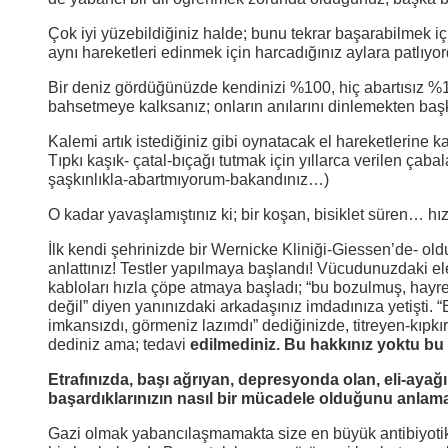
Çok iyi yüzebildiğiniz halde; bunu tekrar başarabilmek i
aynı hareketleri edinmek için harcadığınız aylara patlıyor
Bir deniz gördüğünüzde kendinizi %100, hiç abartısız %1
bahsetmeye kalksanız; onların anılarını dinlemekten baş
Kalemi artık istediğiniz gibi oynatacak el hareketlerin
Tıpkı kaşık- çatal-bıçağı tutmak için yıllarca verilen ça
şaşkınlıkla-abartmıyorum-bakandınız…)
O kadar yavaşlamıştınız ki; bir koşan, bisiklet süren… hızl
İlk kendi şehrinizde bir Wernicke Kliniği-Giessen’de- oldu
anlattınız! Testler yapılmaya başlandı! Vücudunuzdaki el
kabloları hızla çöpe atmaya başladı; “bu bozulmuş, hayr
değil” diyen yanınızdaki arkadaşınız imdadınıza yetişti. 
imkansızdı, görmeniz lazımdı” dediğinizde, titreyen-kıpk
dediniz ama; tedavi
edilmediniz. Bu hakkınız yoktu bu 
Etrafınızda, başı ağrıyan, depresyonda olan, eli-ayağ
başardıklarınızın nasıl bir mücadele olduğunu anlamal
Gazi olmak yabancılaşmamakta size en büyük antibiyotik