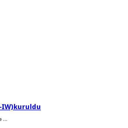
N-IW)kuruldu
ve …