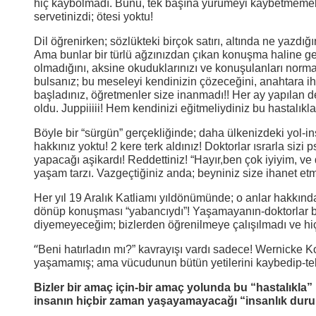
hiç kaybolmadı. Bunu, tek başına yürümeyi kaybetmemek;
servetinizdi; ötesi yoktu!
Dil öğrenirken; sözlükteki birçok satırı, altında ne yazdı
Ama bunlar bir türlü ağzınızdan çıkan konuşma haline gele
olmadığını, aksine okuduklarınızı ve konuşulanları normal
bulsanız; bu meseleyi kendinizin çözeceğini, anahtara iht
başladınız, öğretmenler size inanmadı!! Her ay yapılan 
oldu. Juppiiiii! Hem kendinizi eğitmeliydiniz bu hastalıkla
Böyle bir “sürgün” gerçekliğinde; daha ülkenizdeki yol-i
hakkınız yoktu! 2 kere terk aldınız! Doktorlar ısrarla siz
yapacağı aşikardı! Reddettiniz! “Hayır,ben çok iyiyim, ve
yaşam tarzı. Vazgeçtiğiniz anda; beyniniz size ihanet et
Her yıl 19 Aralık Katliamı yıldönümünde; o anlar hakkında
dönüp konuşması “yabancıydı”! Yaşamayanın-doktorlar bil
diyemeyeceğim; bizlerden öğrenilmeye çalışılmadı ve hi
“
Beni hatırladın mı?” kavrayışı vardı sadece! Wernicke Kor
yaşamamış; ama vücudunun bütün yetilerini kaybedip-tek
Bizler bir amaç için-bir amaç yolunda bu “hastalıkla” b
insanın hiçbir zaman yaşayamayacağı “insanlık dur