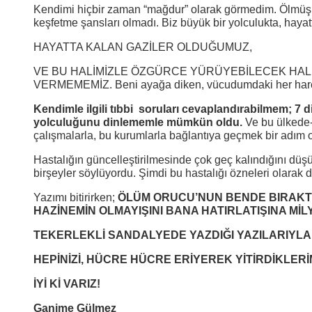
Kendimi hiçbir zaman “mağdur” olarak görmedim. Ölmüş olab
keşfetme şansları olmadı. Biz büyük bir yolculukta, hayatt
HAYATTA KALAN GAZİLER OLDUĞUMUZ,
VE BU HALİMİZLE ÖZGÜRCE YÜRÜYEBİLECEK HALE G
VERMEMEMİZ. Beni ayağa diken, vücudumdaki her hareket
Kendimle ilgili tıbbi soruları cevaplandırabilmem; 7 d
yolculuğunu dinlememle mümkün oldu.
Ve bu ülkede-
çalışmalarla, bu kurumlarla bağlantıya geçmek bir adım o
Hastalığın güncelleştirilmesinde çok geç kalındığını d
birşeyler söylüyordu. Şimdi bu hastalığı özneleri olarak d
Yazımı bitirirken;
ÖLÜM ORUCU’NUN BENDE BIRAKTIĞ
HAZİNEMİN OLMAYIŞINI BANA HATIRLATIŞINA M
TEKERLEKLİ SANDALYEDE YAZDIĞI YAZILARIYLA
HEPİNİZİ, HÜCRE HÜCRE ERİYEREK YİTİRDİKLERİ
İYİ Kİ VARIZ!
Ganime Gülmez