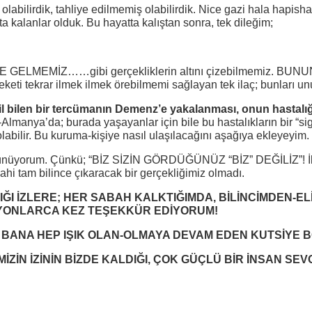
ilirdik, tahliye edilmemiş olabilirdik. Nice gazi hala hapishane
a kalanlar olduk. Bu hayatta kalıştan sonra, tek dileğim;
ELMEMİZ……gibi gerçekliklerin altını çizebilmemiz. 
i tekrar ilmek ilmek örebilmemi sağlayan tek ilaç; bunları u
il bilen bir tercümanın Demenz’e yakalanması, onun hastalığın
Almanya’da; burada yaşayanlar için bile bu hastalıkların bir “si
labilir. Bu kuruma-kişiye nasıl ulaşılacağını aşağıya ekleyeyim.
üşünüyorum. Çünkü; “BİZ SİZİN GÖRDÜĞÜNÜZ “BİZ” DEĞİLİZ”! İlk 
ahi tam bilince çıkaracak bir gerçekliğimiz olmadı.
I İZLERE; HER SABAH KALKTIĞIMDA, BİLİNCİMDEN-EL
İLYONLARCA KEZ TEŞEKKÜR EDİYORUM!
 BANA HEP IŞIK OLAN-OLMAYA DEVAM EDEN KUTSİYE 
MİZİN İZİNİN BİZDE KALDIĞI, ÇOK GÜÇLÜ BİR İNSAN SE