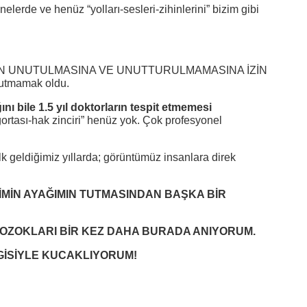
lerde ve henüz “yolları-sesleri-zihinlerini” bizim gibi
BUNUN UNUTULMASINA VE UNUTTURULMAMASINA İZİN
nutmamak oldu.
ı bile 1.5 yıl doktorların tespit etmemesi
gortası-hak zinciri” henüz yok. Çok profesyonel
geldiğimiz yıllarda; görüntümüz insanlara direk
İMİN AYAĞIMIN TUTMASINDAN BAŞKA BİR
BOZOKLARI BİR KEZ DAHA BURADA ANIYORUM.
VGİSİYLE KUCAKLIYORUM!