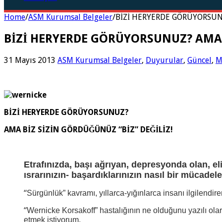
Home
/
ASM Kurumsal Belgeler
/
BİZİ HERYERDE GÖRÜYORSUNU
BİZİ HERYERDE GÖRÜYORSUNUZ? AMA 
31 Mayıs 2013
ASM Kurumsal Belgeler
,
Duyurular
,
Güncel
,
M
BİZİ HERYERDE GÖRÜYORSUNUZ?
AMA BİZ SİZİN GÖRDÜĞÜNÜZ “BİZ” DEĞİLİZ!
Etrafınızda, başı ağrıyan, depresyonda olan, e
ısrarınızın- başardıklarınızın nasıl bir mücade
“
Sürgünlük” kavramı, yıllarca-yığınlarca insanı ilgile
“
Wernicke Korsakoff” hastalığının ne olduğunu yazılı ol
etmek istiyorum.