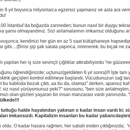
çin 9 yıl boyunca milyonlarca egzersiz yapmanız ve asla ara ve
du!
00 İstanbul’da boğazda zanneden; bunun nasıl bir duygu tekrarla
ka şansı olmayandınız. Sizi anlamalarının imkansız olduğunu an
e kavuşunca; kendinizi her gün en az 5 saat kütüphaneye hapsedi
balar gibi…(Birisi şip şak salata yapınca, imrenerek; bu bıçak n
ı yapılan her iş size sevinçli çığlıklar attırabiliyordu “ne güüzee
ğunu öğrendiğinizde; uçtunuz(geldikten 6 yıl sonra)!!! İşte tam y
ektrik geçişleri kontrol edilmeye başlandı. Vücudunuzun sağ tar
et bu kabloda bozuk çıktı, aa bu da, olamaz” derken, apansız k
“E siz nasıl yürüyorsunuz peki?” sorusunu, “ben size anlatmıştım
ırmızı olan-gözleri yaşaran bir insan manzarası vardı yanınızda
ülkede!!!
ı tuttuğu halde hayatından yakınan o kadar insan vardı ki; s
arı imkansızdı. Kapitalizm insanları bu kadar yabancılaştırd
 oldu. O kadar hasara rağmen, her sabah evden çıktığınızda; “i