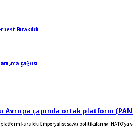
rbest Bırakıldı
yanışma çağrısı
rşı Avrupa çapında ortak platform (PA
 platform kuruldu Emperyalist savaş politikalarına, NATO’ya 