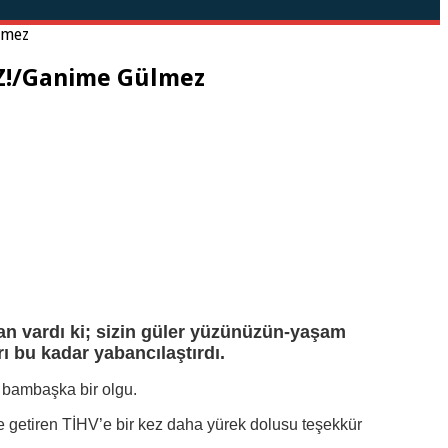
lmez
Z!/Ganime Gülmez
san vardı ki; sizin güler yüzünüzün-yaşam
ı bu kadar yabancılaştırdı.
 bambaşka bir olgu.
e getiren TİHV’e bir kez daha yürek dolusu teşekkür