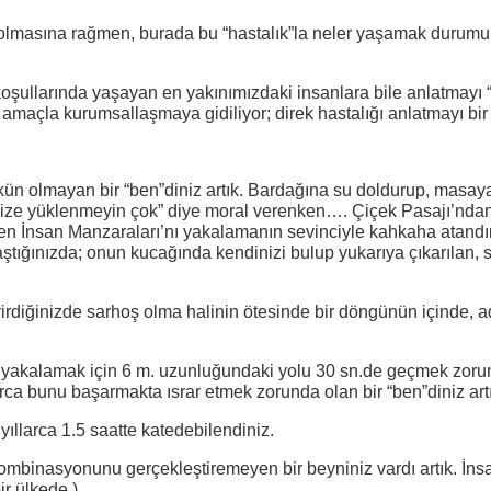
 olmasına rağmen, burada bu “hastalık”la neler yaşamak durumund
koşullarında yaşayan en yakınımızdaki insanlara bile anlatmayı “
maçla kurumsallaşmaya gidiliyor; direk hastalığı anlatmayı bir
ün olmayan bir “ben”diniz artık. Bardağına su doldurup, masaya 
ize yüklenmeyin çok” diye moral verenken…. Çiçek Pasajı’ndan 
mden İnsan Manzaraları’nı yakalamanın sevinciyle kahkaha atan
tığınızda; onun kucağında kendinizi bulup yukarıya çıkarılan, s
irdiğinizde sarhoş olma halinin ötesinde bir döngünün içinde, adı
şığı yakalamak için 6 m. uzunluğundaki yolu 30 sn.de geçmek zoru
rca bunu başarmakta ısrar etmek zorunda olan bir “ben”diniz artı
yıllarca 1.5 saatte katedebilendiniz.
kombinasyonunu gerçekleştiremeyen bir beyniniz vardı artık. İnsa
r ülkede.)