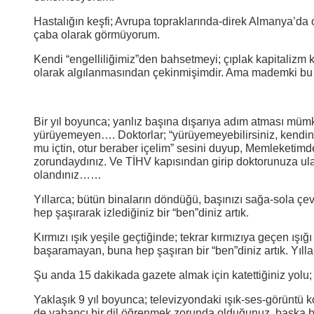
Hastalığın keşfi; Avrupa topraklarında-direk Almanya’da
çaba olarak görmüyorum.
Kendi “engelliliğimiz”den bahsetmeyi; çıplak kapitalizm 
olarak algılanmasından çekinmişimdir. Ama mademki bu a
Bir yıl boyunca; yanlız başına dışarıya adım atması mümk
yürüyemeyen…. Doktorlar; “yürüyemeyebilirsiniz, kendin
mu içtin, otur beraber içelim” sesini duyup, Memleketi
zorundaydınız. Ve TİHV kapısından girip doktorunuza ulaş
olandınız……
Yıllarca; bütün binaların döndüğü, başınızı sağa-sola çev
hep şaşırarak izlediğiniz bir “ben”diniz artık.
Kırmızı ışık yeşile geçtiğinde; tekrar kırmızıya geçen ı
başaramayan, buna hep şaşıran bir “ben”diniz artık. Yılla
Şu anda 15 dakikada gazete almak için katettiğiniz yolu; 
Yaklaşık 9 yıl boyunca; televizyondaki ışık-ses-görüntü 
de yabancı bir dil öğrenmek zorunda olduğunuz, başka bi