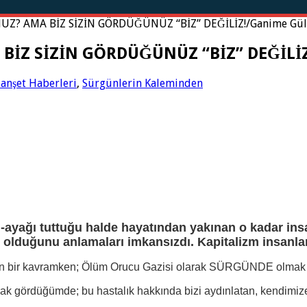
Z? AMA BİZ SİZİN GÖRDÜĞÜNÜZ “BİZ” DEĞİLİZ!/Ganime Gü
BİZ SİZİN GÖRDÜĞÜNÜZ “BİZ” DEĞİLİ
anşet Haberleri
,
Sürgünlerin Kaleminden
li-ayağı tuttuğu halde hayatından yakınan o kadar in
le olduğunu anlamaları imkansızdı. Kapitalizm insanlar
ndiren bir kavramken; Ölüm Orucu Gazisi olarak SÜRGÜNDE olmak
arak gördüğümde; bu hastalık hakkında bizi aydınlatan, kendimiz