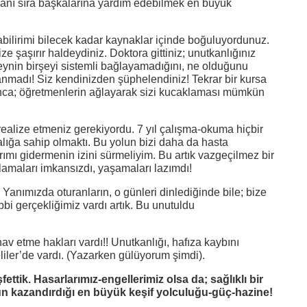
yanı sıra başkalarına yardım edebilmek en büyük
ulabilirimi bilecek kadar kaynaklar içinde boğuluyordunuz.
 şaşırır haldeydiniz. Doktora gittiniz; unutkanlığınız
Beynin birşeyi sistemli bağlayamadığını, ne olduğunu
nanmadı! Siz kendinizden şüphelendiniz! Tekrar bir kursa
lınca; öğretmenlerin ağlayarak sizi kucaklaması mümkün
ealize etmeniz gerekiyordu. 7 yıl çalışma-okuma hiçbir
stalığa sahip olmaktı. Bu yolun bizi daha da hasta
rımı gidermenin izini sürmeliyim. Bu artık vazgeçilmez bir
lamaları imkansızdı, yaşamaları lazımdı!
Yanımızda oturanların, o günleri dinlediğinde bile; bize
i gerçekliğimiz vardı artık. Bu unutuldu
av etme hakları vardı!! Unutkanlığı, hafıza kaybını
ler’de vardı. (Yazarken gülüyorum şimdi).
ttik. Hasarlarımız-engellerimiz olsa da; sağlıklı bir
 kazandırdığı en büyük keşif yolculuğu-güç-hazine!