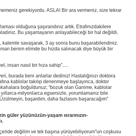
rmemeniz gerekiyordu. ASLA! Bir ara vermeniz, size tekrar
ması olduğuna şaşırandınız artık. Etrafınızdakilere
ladınız. Bu yaşamayanın anlayabileceği bir hal değildi.
p, kalemle savaşarak, 3 ay sonra bunu başarabilendiniz.
e zaman benim elimde bu hızda salınacak diye büyük bir
eel, insan nasıl bir hıza sahip”….
eri, burada beni anlarlar dediniz! Hastalığınızı doktora
afına kablolar takılıp denenmeye başlayınca, doktor
ahkahalara boğuldunuz; “bozuk olan Ganime, kablolar
, yıllarca-milyonlarca egsersizle, yorumlamanız bile
. “Üzülmeyin, başardım, daha fazlasını başaracağım”
izin güler yüzünüzün-yaşam ısrarınızın-
ı.
çeride değilim ve tek başına yürüyebiliyorum”un coşkusu