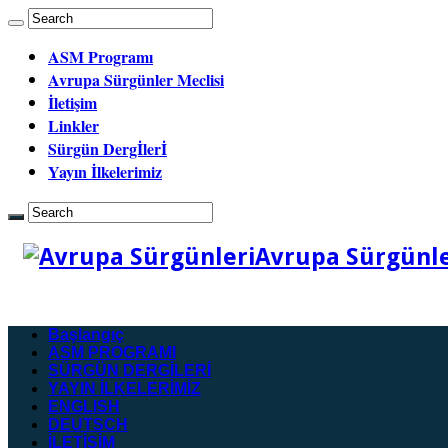
ASM Programı
Avrupa Sürgünler Meclisi
İletişim
Linkler
Sürgün Dergİlerİ
Yayın İlkelerimiz
Avrupa Sürgünler
Başlangıç
ASM PROGRAMI
SÜRGÜN DERGİLERİ
YAYIN İLKELERİMİZ
ENGLISH
DEUTSCH
İLETİŞİM