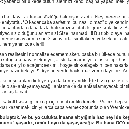
 yabancı bir ülkede bütün işlerinizi kendi başına yapabilmek, 
ğını hatırlayacak kadar sözlüğe bakmıştınız artık. Neyi nerede b
miyordu. “O kadar çaba sarfettim, bu nasıl olmaz” diye kendinize
 insanlardan daha fazla hafızanızda tutabildiğinizi anlattınız. 
iyacınız olduğunu anlattınız! Size inanmadı!!!! Bu tıbbi olaya i
deneme sınavlarının son 3 sınavında, sınıftaki en yüksek notu a
, hem yanınızdakileri!!!!
nsan realitesini normalize edememişken, başka bir ülkede bunu r
i psikologlara havale etmeye çalıştı; kalmanın yolu, psikolojik ha
 daha da iyi olacağım; terk mi, hoşgelsin-sefagelsin, ben hasarla
meye hazır bekliyor!” diye heryerde haykırmak zorundaydınız. An
 konuşulanları dinleyen-ya da konuşandık. İşte biz o gazilerdik. 
e olsa- anlayamayacağı; anlatmakla da anlaşılamayacak bir tıbb
ç anlaşılamadı!
sakoff hastalığı birçoğu için unutkanlık demekti. Ve bizi hep sın
rar kazanmak için yıllarca çaba vermek zorunda olan Wernickeli
uluştuk. Ve bu yolculukta insana ait yığınla hazineyi de keşfe
umunu” yaşadık, ömür boyu da yaşayacağız. Bu bana ÖO’nun