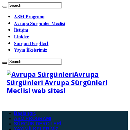
ASM Programı
Avrupa Sürgünler Meclisi
İletişim
Linkler
Sürgün Dergİlerİ
Yayın İlkelerimiz
Avrupa
Sürgünleri Avrupa Sürgünleri
Meclisi web sitesi
Başlangıç
ASM PROGRAMI
SÜRGÜN DERGİLERİ
YAYIN İLKELERİMİZ