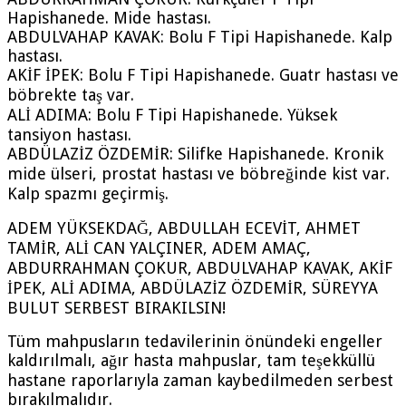
Hapishanede. Mide hastası.
ABDULVAHAP KAVAK: Bolu F Tipi Hapishanede. Kalp
hastası.
AKİF İPEK: Bolu F Tipi Hapishanede. Guatr hastası ve
böbrekte taş var.
ALİ ADIMA: Bolu F Tipi Hapishanede. Yüksek
tansiyon hastası.
ABDÜLAZİZ ÖZDEMİR: Silifke Hapishanede. Kronik
mide ülseri, prostat hastası ve böbreğinde kist var.
Kalp spazmı geçirmiş.
ADEM YÜKSEKDAĞ, ABDULLAH ECEVİT, AHMET
TAMİR, ALİ CAN YALÇINER, ADEM AMAÇ,
ABDURRAHMAN ÇOKUR, ABDULVAHAP KAVAK, AKİF
İPEK, ALİ ADIMA, ABDÜLAZİZ ÖZDEMİR, SÜREYYA
BULUT SERBEST BIRAKILSIN!
Tüm mahpusların tedavilerinin önündeki engeller
kaldırılmalı, ağır hasta mahpuslar, tam teşekküllü
hastane raporlarıyla zaman kaybedilmeden serbest
bırakılmalıdır.