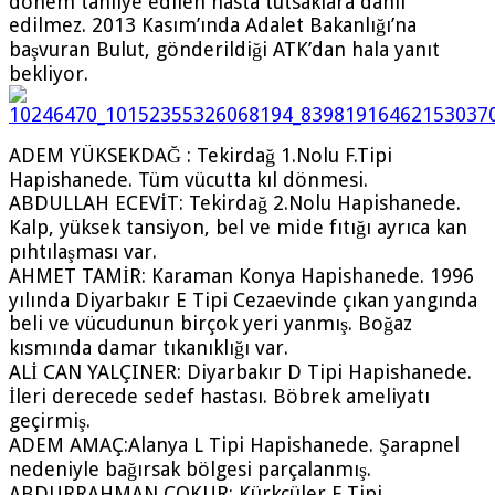
dönem tahliye edilen hasta tutsaklara dâhil
edilmez. 2013 Kasım’ında Adalet Bakanlığı’na
başvuran Bulut, gönderildiği ATK’dan hala yanıt
bekliyor.
ADEM YÜKSEKDAĞ : Tekirdağ 1.Nolu F.Tipi
Hapishanede. Tüm vücutta kıl dönmesi.
ABDULLAH ECEVİT: Tekirdağ 2.Nolu Hapishanede.
Kalp, yüksek tansiyon, bel ve mide fıtığı ayrıca kan
pıhtılaşması var.
AHMET TAMİR: Karaman Konya Hapishanede. 1996
yılında Diyarbakır E Tipi Cezaevinde çıkan yangında
beli ve vücudunun birçok yeri yanmış. Boğaz
kısmında damar tıkanıklığı var.
ALİ CAN YALÇINER: Diyarbakır D Tipi Hapishanede.
İleri derecede sedef hastası. Böbrek ameliyatı
geçirmiş.
ADEM AMAÇ:Alanya L Tipi Hapishanede. Şarapnel
nedeniyle bağırsak bölgesi parçalanmış.
ABDURRAHMAN ÇOKUR: Kürkçüler F Tipi