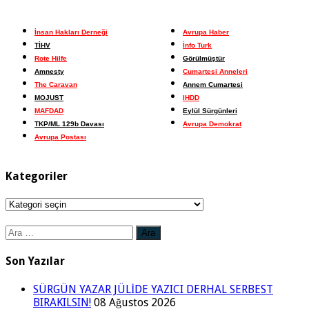
İnsan Hakları Derneği
Avrupa Haber
TİHV
İnfo Turk
Rote Hilfe
Görülmüştür
Amnesty
Cumartesi Anneleri
The Caravan
Annem Cumartesi
MOJUST
IHDD
MAFDAD
Eylül Sürgünleri
TKP/ML 129b Davası
Avrupa Demokrat
Avrupa Postası
Kategoriler
Kategoriler
Arama:
Son Yazılar
SÜRGÜN YAZAR JÜLİDE YAZICI DERHAL SERBEST
BIRAKILSIN!
08 Ağustos 2026