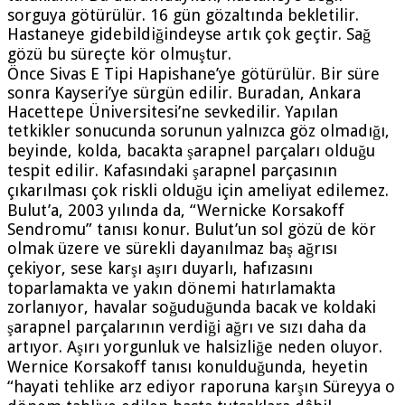
sorguya götürülür. 16 gün gözaltında bekletilir.
Hastaneye gidebildiğindeyse artık çok geçtir. Sağ
gözü bu süreçte kör olmuştur.
Önce Sivas E Tipi Hapishane’ye götürülür. Bir süre
sonra Kayseri’ye sürgün edilir. Buradan, Ankara
Hacettepe Üniversitesi’ne sevkedilir. Yapılan
tetkikler sonucunda sorunun yalnızca göz olmadığı,
beyinde, kolda, bacakta şarapnel parçaları olduğu
tespit edilir. Kafasındaki şarapnel parçasının
çıkarılması çok riskli olduğu için ameliyat edilemez.
Bulut’a, 2003 yılında da, “Wernicke Korsakoff
Sendromu” tanısı konur. Bulut’un sol gözü de kör
olmak üzere ve sürekli dayanılmaz baş ağrısı
çekiyor, sese karşı aşırı duyarlı, hafızasını
toparlamakta ve yakın dönemi hatırlamakta
zorlanıyor, havalar soğuduğunda bacak ve koldaki
şarapnel parçalarının verdiği ağrı ve sızı daha da
artıyor. Aşırı yorgunluk ve halsizliğe neden oluyor.
Wernice Korsakoff tanısı konulduğunda, heyetin
“hayati tehlike arz ediyor raporuna karşın Süreyya o