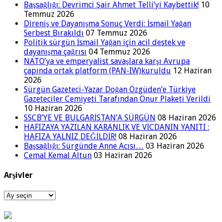
Başsağlığı: Devrimci Şair Ahmet Telli’yi Kaybettik!
10
Temmuz 2026
Direniş ve Dayanışma Sonuç Verdi: İsmail Yağan
Serbest Bırakıldı
07 Temmuz 2026
Politik sürgün İsmail Yağan için acil destek ve
dayanışma çağrısı
04 Temmuz 2026
NATO’ya ve emperyalist savaşlara karşı Avrupa
çapında ortak platform (PAN-IW)kuruldu
12 Haziran
2026
Sürgün Gazeteci-Yazar Doğan Özgüden’e Türkiye
Gazeteciler Cemiyeti Tarafından Onur Plaketi Verildi
10 Haziran 2026
SSCB’YE VE BULGARİSTAN’A SÜRGÜN
08 Haziran 2026
HAFIZAYA YAZILAN KARANLIK VE VİCDANIN YANITI :
HAFIZA YALNIZ DEĞİLDİR!
08 Haziran 2026
Başsağlığı: Sürgünde Anne Acısı…
03 Haziran 2026
Cemal Kemal Altun
03 Haziran 2026
Arşivler
Arşivler