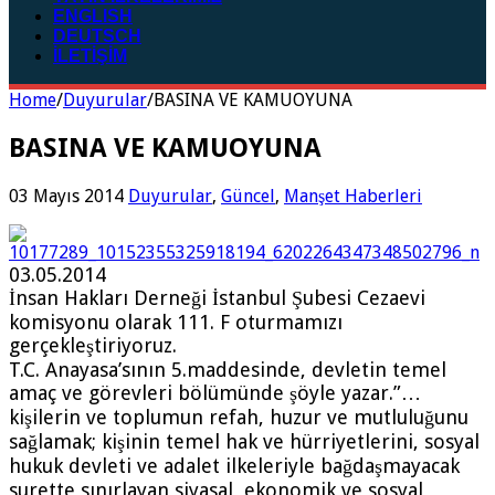
ENGLISH
DEUTSCH
İLETİŞİM
Home
/
Duyurular
/
BASINA VE KAMUOYUNA
BASINA VE KAMUOYUNA
03 Mayıs 2014
Duyurular
,
Güncel
,
Manşet Haberleri
03.05.2014
İnsan Hakları Derneği İstanbul Şubesi Cezaevi
komisyonu olarak 111. F oturmamızı
gerçekleştiriyoruz.
T.C. Anayasa’sının 5.maddesinde, devletin temel
amaç ve görevleri bölümünde şöyle yazar.”…
kişilerin ve toplumun refah, huzur ve mutluluğunu
sağlamak; kişinin temel hak ve hürriyetlerini, sosyal
hukuk devleti ve adalet ilkeleriyle bağdaşmayacak
surette sınırlayan siyasal, ekonomik ve sosyal