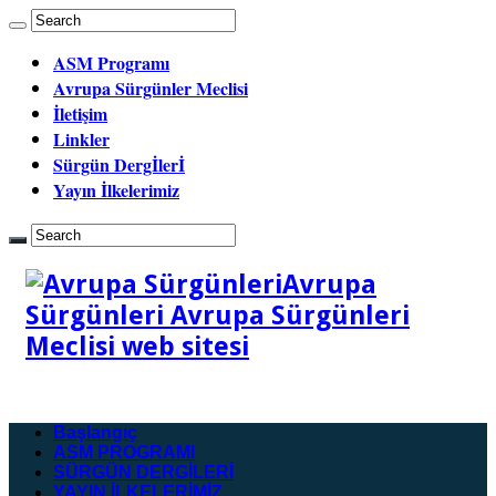
ASM Programı
Avrupa Sürgünler Meclisi
İletişim
Linkler
Sürgün Dergİlerİ
Yayın İlkelerimiz
Avrupa
Sürgünleri Avrupa Sürgünleri
Meclisi web sitesi
Başlangıç
ASM PROGRAMI
SÜRGÜN DERGİLERİ
YAYIN İLKELERİMİZ