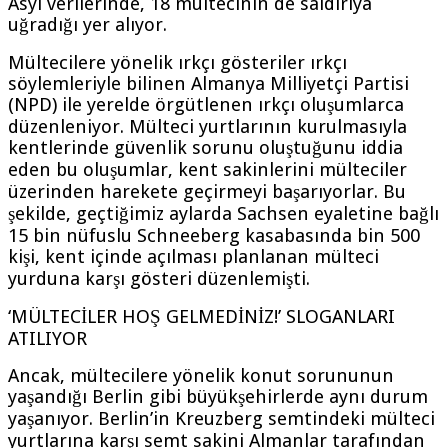
Asyl verilerinde, 18 mültecinin de saldırıya
uğradığı yer alıyor.
Mültecilere yönelik ırkçı gösteriler ırkçı
söylemleriyle bilinen Almanya Milliyetçi Partisi
(NPD) ile yerelde örgütlenen ırkçı oluşumlarca
düzenleniyor. Mülteci yurtlarının kurulmasıyla
kentlerinde güvenlik sorunu oluştuğunu iddia
eden bu oluşumlar, kent sakinlerini mülteciler
üzerinden harekete geçirmeyi başarıyorlar. Bu
şekilde, geçtiğimiz aylarda Sachsen eyaletine bağlı
15 bin nüfuslu Schneeberg kasabasında bin 500
kişi, kent içinde açılması planlanan mülteci
yurduna karşı gösteri düzenlemişti.
‘MÜLTECİLER HOŞ GELMEDİNİZ!’ SLOGANLARI
ATILIYOR
Ancak, mültecilere yönelik konut sorununun
yaşandığı Berlin gibi büyükşehirlerde aynı durum
yaşanıyor. Berlin’in Kreuzberg semtindeki mülteci
yurtlarına karşı semt sakini Almanlar tarafından