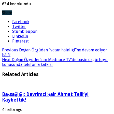
634 kez okundu.
Share
Facebook
Twitter
Stumbleupon
LinkedIn
Pinterest
Previous
Doğan Özgüden “vatan hainliği”ne devam ediyor
hâlâ!
Next
Doğan Özgüden’nin Mednuce TV’de basin özgürlügü
konusunda telefonla katkisi
Related Articles
Başsağlığı: Devrimci Şair Ahmet Telli’yi
Kaybettik!
4 hafta ago