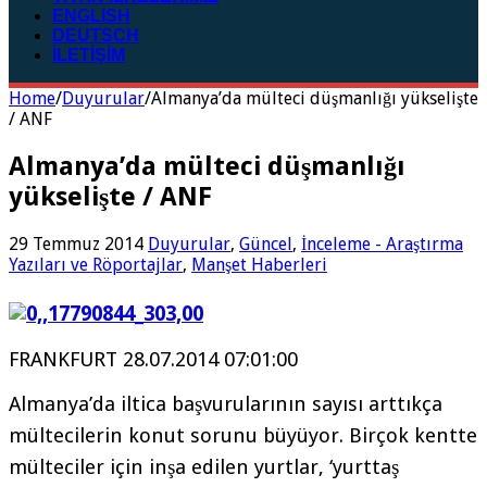
ENGLISH
DEUTSCH
İLETİŞİM
Home
/
Duyurular
/
Almanya’da mülteci düşmanlığı yükselişte
/ ANF
Almanya’da mülteci düşmanlığı
yükselişte / ANF
29 Temmuz 2014
Duyurular
,
Güncel
,
İnceleme - Araştırma
Yazıları ve Röportajlar
,
Manşet Haberleri
FRANKFURT
28.07.2014 07:01:00
Almanya’da iltica başvurularının sayısı arttıkça
mültecilerin konut sorunu büyüyor. Birçok kentte
mülteciler için inşa edilen yurtlar, ‘yurttaş