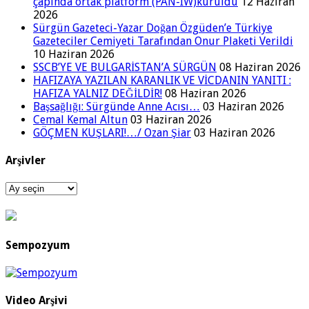
çapında ortak platform (PAN-IW)kuruldu
12 Haziran
2026
Sürgün Gazeteci-Yazar Doğan Özgüden’e Türkiye
Gazeteciler Cemiyeti Tarafından Onur Plaketi Verildi
10 Haziran 2026
SSCB’YE VE BULGARİSTAN’A SÜRGÜN
08 Haziran 2026
HAFIZAYA YAZILAN KARANLIK VE VİCDANIN YANITI :
HAFIZA YALNIZ DEĞİLDİR!
08 Haziran 2026
Başsağlığı: Sürgünde Anne Acısı…
03 Haziran 2026
Cemal Kemal Altun
03 Haziran 2026
GÖÇMEN KUŞLARI!…/ Ozan Şiar
03 Haziran 2026
Arşivler
Arşivler
Sempozyum
Video Arşivi