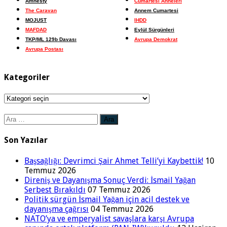
Amnesty
Cumartesi Anneleri
The Caravan
Annem Cumartesi
MOJUST
IHDD
MAFDAD
Eylül Sürgünleri
TKP/ML 129b Davası
Avrupa Demokrat
Avrupa Postası
Kategoriler
Kategoriler
Arama:
Son Yazılar
Başsağlığı: Devrimci Şair Ahmet Telli’yi Kaybettik!
10
Temmuz 2026
Direniş ve Dayanışma Sonuç Verdi: İsmail Yağan
Serbest Bırakıldı
07 Temmuz 2026
Politik sürgün İsmail Yağan için acil destek ve
dayanışma çağrısı
04 Temmuz 2026
NATO’ya ve emperyalist savaşlara karşı Avrupa