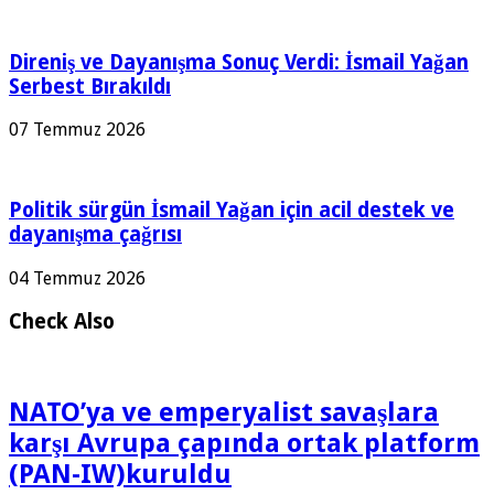
Direniş ve Dayanışma Sonuç Verdi: İsmail Yağan
Serbest Bırakıldı
07 Temmuz 2026
Politik sürgün İsmail Yağan için acil destek ve
dayanışma çağrısı
04 Temmuz 2026
Check Also
NATO’ya ve emperyalist savaşlara
karşı Avrupa çapında ortak platform
(PAN-IW)kuruldu