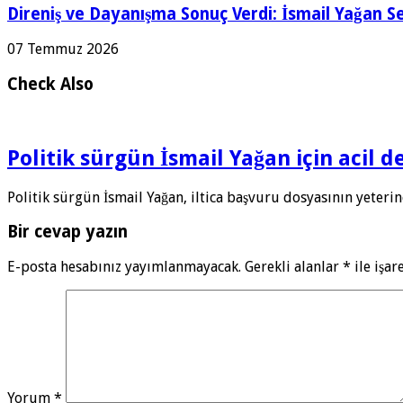
Direniş ve Dayanışma Sonuç Verdi: İsmail Yağan Se
07 Temmuz 2026
Check Also
Politik sürgün İsmail Yağan için acil 
Politik sürgün İsmail Yağan, iltica başvuru dosyasının yeteri
Bir cevap yazın
E-posta hesabınız yayımlanmayacak.
Gerekli alanlar
*
ile işar
Yorum
*