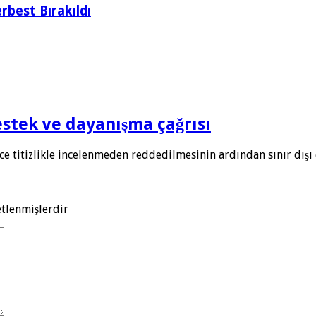
rbest Bırakıldı
destek ve dayanışma çağrısı
nce titizlikle incelenmeden reddedilmesinin ardından sınır dış
etlenmişlerdir