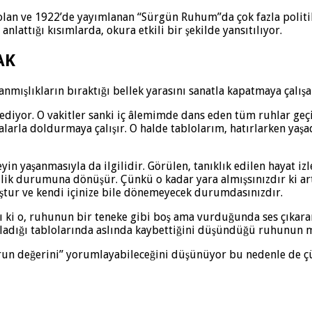
 olan ve 1922’de yayımlanan “Sürgün Ruhum”da çok fazla politik
 anlattığı kısımlarda, okura etkili bir şekilde yansıtılıyor.
AK
nmışlıkların bıraktığı bellek yarasını sanatla kapatmaya çalış
iyor. O vakitler sanki iç âlemimde dans eden tüm ruhlar geçip
larla doldurmaya çalışır. O halde tablolarım, hatırlarken yaşa
n yaşanmasıyla da ilgilidir. Görülen, tanıklık edilen hayat izl
zlik durumuna dönüşür. Çünkü o kadar yara almışsınızdır ki ar
muştur ve kendi içinize bile dönemeyecek durumdasınızdır.
ki o, ruhunun bir teneke gibi boş ama vurduğunda ses çıkaran tı
ladığı tablolarında aslında kaybettiğini düşündüğü ruhunun m
zurun değerini” yorumlayabileceğini düşünüyor bu nedenle de ç