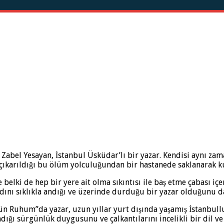
abel Yesayan, İstanbul Üsküdar’lı bir yazar. Kendisi aynı za
n çıkarıldığı bu ölüm yolculuğundan bir hastanede saklanarak k
belki de hep bir yere ait olma sıkıntısı ile baş etme çabası içe
dını sıklıkla andığı ve üzerinde durduğu bir yazar olduğunu d
rgün Ruhum”da yazar, uzun yıllar yurt dışında yaşamış İstanbu
dığı sürgünlük duygusunu ve çalkantılarını incelikli bir dil ve 