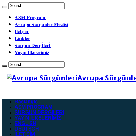
ASM Programı
Avrupa Sürgünler Meclisi
İletişim
Linkler
Sürgün Dergİlerİ
Yayın İlkelerimiz
Avrupa Sürgünler
Başlangıç
ASM PROGRAMI
SÜRGÜN DERGİLERİ
YAYIN İLKELERİMİZ
ENGLISH
DEUTSCH
İLETİŞİM