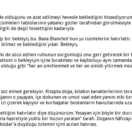
 olduğunu ve azat edilmeyi hevesle beklediğini hissediyorum.
leleri tablolarının yabancı gözler tarafından görülmesiyle 
lgili de değil hissettiğim kadarıyla.
 bir bekleyiş bu. Bana Blanchot’nun şu cümlelerini hatırlattı: 
 bilmez ve beklediğini yıkar. Bekleyiş
lki de sözü edilen ruhunun sürgünlüğü onu geri getirecek bir 
isini o bekleyişin içine bırakması ve kayboluşu aynı zamanda.
 olduğu gibi “her an ümitlenmek ve her an ümidi yitirmek m
öz etmek gerekiyor. Kitapta doğa, kitabın karakterlerinin tersi
anın o yaşayan, içe dokunan ve umut vaat eden yanını etki bıra
zi çizerek kayıyor ve kurbağalar bostanların havuzlarında uzun,
m ettiğini hatırlatır diye düşünürüm. Yesayan için böyle bir d
a hasretiyle yüklü bir hüzün yaratan” tarafı. Doğanın hâfızayı 
üdar’a duyduğu özlemin içini acıtan hatırası.