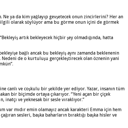
 Ne ya da kim yağlayıp gevşetecek onun zincirlerini? Her an
ilgili olarak söylüyor ama bu görme onun içini de görmek
“Bekleyiş artık bekleyecek hiçbir şey olmadığında, hatta
bekleyişe bağlı ancak bu bekleyiş aynı zamanda beklenenin
 Nedeni de o kurtuluşu gerçekleştirecek olan öznenin yani
ümkün”.
ne canlı ve coşkulu bir şekilde yer ediyor. Yazar, insanın tüm
kan bir biçimde ortaya çıkarıyor. “Yeni açan bir çiçek
 inatçı ve yeknesak bir sesle vıraklıyor.”
urum var mıdır emin olamayız ancak karakteri Emma için hem
çağıran sesleri, başka baharların bıraktığı başka hisler ve