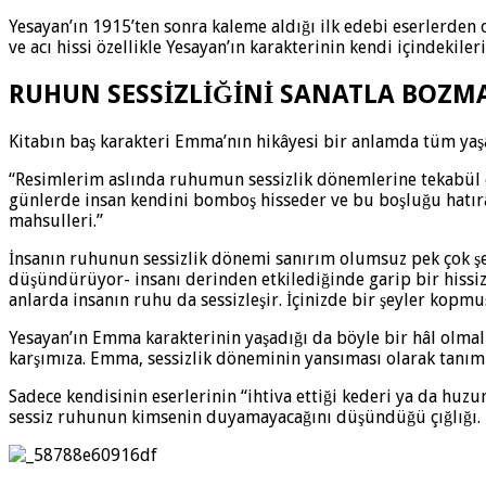
Yesayan’ın 1915’ten sonra kaleme aldığı ilk edebi eserlerden
ve acı hissi özellikle Yesayan’ın karakterinin kendi içindekileri
RUHUN SESSİZLİĞİNİ SANATLA BOZM
Kitabın baş karakteri Emma’nın hikâyesi bir anlamda tüm yaşa
“Resimlerim aslında ruhumun sessizlik dönemlerine tekabül ed
günlerde insan kendini bomboş hisseder ve bu boşluğu hatıra
mahsulleri.”
İnsanın ruhunun sessizlik dönemi sanırım olumsuz pek çok şeyi
düşündürüyor- insanı derinden etkilediğinde garip bir hissi
anlarda insanın ruhu da sessizleşir. İçinizde bir şeyler kop
Yesayan’ın Emma karakterinin yaşadığı da böyle bir hâl olmalı 
karşımıza. Emma, sessizlik döneminin yansıması olarak tanım
Sadece kendisinin eserlerinin “ihtiva ettiği kederi ya da hu
sessiz ruhunun kimsenin duyamayacağını düşündüğü çığlığı.