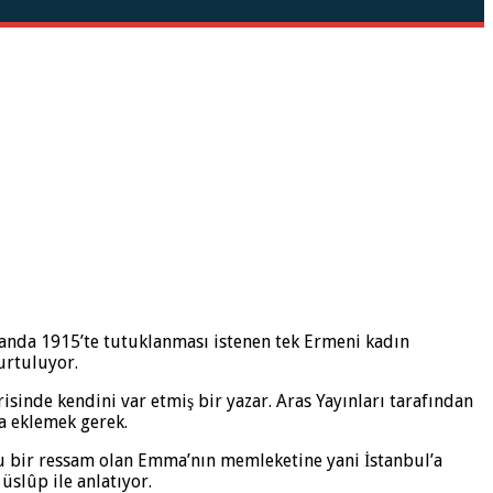
manda 1915’te tutuklanması istenen tek Ermeni kadın
urtuluyor.
risinde kendini var etmiş bir yazar. Aras Yayınları tarafından
a eklemek gerek.
llu bir ressam olan Emma’nın memleketine yani İstanbul’a
üslûp ile anlatıyor.