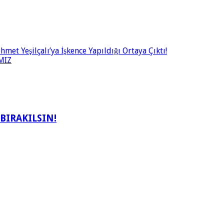
t Yeşilçalı’ya İşkence Yapıldığı Ortaya Çıktı!
MIZ
BIRAKILSIN!