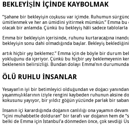
BEKLEYİŞİN İÇİNDE KAYBOLMAK
“Şahane bir bekleyişin coşkusu var içimde. Ruhumun sürgünde
ümitlenmek ve her an ümidini yitirmek mümkün.” Emma bu cüm
olacak bir anlamda. Çünkü bu bekleyiş hâli sadece tablolarla i
Emma bir bekleyişin içerisinde, ruhunu kurtaracağına inandığı
bekleyişin sonu dahi olmadığında başlar. Bekleyiş beklediğini
artık hiçbir şey beklemez.” Emma için de böyle bir durum be
yokluğunu da içeriyor. Çünkü bu hiçbir şey beklemeyenin kend
beklenenin belirsizliği. Bundan dolayı Emma’nın durumunda
ÖLÜ RUHLU İNSANLAR
Yesayan’ın iyi bir betimleyici olduğundan ve doğacı yanından s
yaşanmışlıklarının iziyle rengini kaybeden ruhunun aksine doğ
kokusunu yayıyor, bir yıldız göğün yüzünde parlak bir saban i
İnsanın içi karardığında doğanın canlılığı ona yaşamın deva
“içini muhabbetle dolduran” bir tarafı var doğanın hem de “sıl
belki de Emma için İstanbul’a dönmeden önce, çok sevdiği Üsk