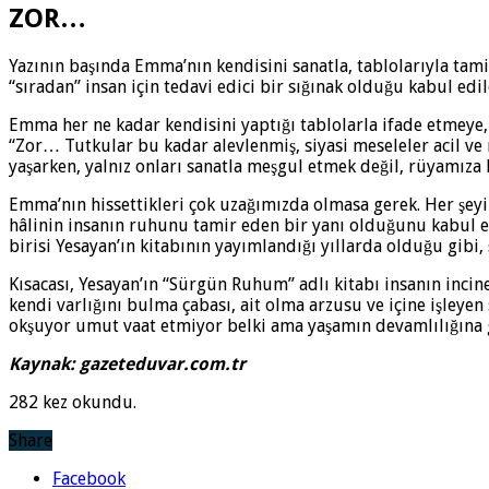
ZOR…
Yazının başında Emma’nın kendisini sanatla, tablolarıyla tam
“sıradan” insan için tedavi edici bir sığınak olduğu kabul ed
Emma her ne kadar kendisini yaptığı tablolarla ifade etmeye,
“Zor… Tutkular bu kadar alevlenmiş, siyasi meseleler acil ve
yaşarken, yalnız onları sanatla meşgul etmek değil, rüyamıza 
Emma’nın hissettikleri çok uzağımızda olmasa gerek. Her şeyi
hâlinin insanın ruhunu tamir eden bir yanı olduğunu kabul 
birisi Yesayan’ın kitabının yayımlandığı yıllarda olduğu gibi,
Kısacası, Yesayan’ın “Sürgün Ruhum” adlı kitabı insanın incin
kendi varlığını bulma çabası, ait olma arzusu ve içine işleyen
okşuyor umut vaat etmiyor belki ama yaşamın devamlılığına
Kaynak: gazeteduvar.com.tr
282 kez okundu.
Share
Facebook