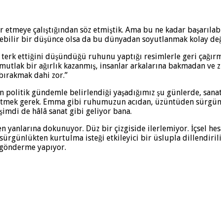
ir etmeye çalıştığından söz etmiştik. Ama bu ne kadar başarıla
ilebilir bir düşünce olsa da bu dünyadan soyutlanmak kolay değ
 terk ettiğini düşündüğü ruhunu yaptığı resimlerle geri çağırm
 mutlak bir ağırlık kazanmış, insanlar arkalarına bakmadan ve
bırakmak dahi zor.”
n politik gündemle belirlendiği yaşadığımız şu günlerde, sanat
etmek gerek. Emma gibi ruhumuzun acıdan, üzüntüden sürgüne 
 şimdi de hâlâ sanat gibi geliyor bana.
en yanlarına dokunuyor. Düz bir çizgiside ilerlemiyor. İçsel h
 sürgünlükten kurtulma isteği etkileyici bir üslupla dillendiril
 gönderme yapıyor.