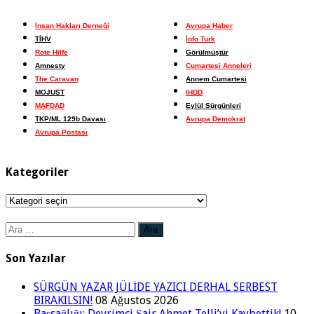
İnsan Hakları Derneği
Avrupa Haber
TİHV
İnfo Turk
Rote Hilfe
Görülmüştür
Amnesty
Cumartesi Anneleri
The Caravan
Annem Cumartesi
MOJUST
IHDD
MAFDAD
Eylül Sürgünleri
TKP/ML 129b Davası
Avrupa Demokrat
Avrupa Postası
Kategoriler
Kategoriler
Arama:
Son Yazılar
SÜRGÜN YAZAR JÜLİDE YAZICI DERHAL SERBEST
BIRAKILSIN!
08 Ağustos 2026
Başsağlığı: Devrimci Şair Ahmet Telli’yi Kaybettik!
10