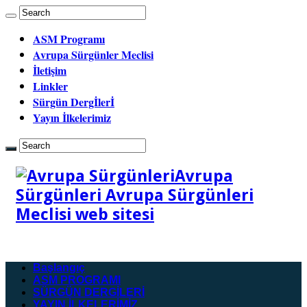
ASM Programı
Avrupa Sürgünler Meclisi
İletişim
Linkler
Sürgün Dergİlerİ
Yayın İlkelerimiz
Avrupa
Sürgünleri Avrupa Sürgünleri
Meclisi web sitesi
Başlangıç
ASM PROGRAMI
SÜRGÜN DERGİLERİ
YAYIN İLKELERİMİZ