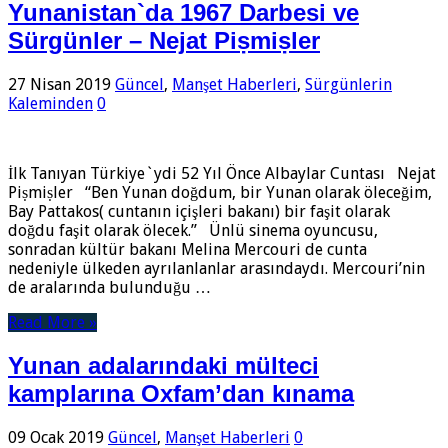
Yunanistan`da 1967 Darbesi ve
Sürgünler – Nejat Piṣmiṣler
27 Nisan 2019
Güncel
,
Manşet Haberleri
,
Sürgünlerin
Kaleminden
0
İlk Tanıyan Türkiye`ydi 52 Yıl Önce Albaylar Cuntası Nejat
Piṣmiṣler “Ben Yunan doğdum, bir Yunan olarak öleceğim,
Bay Pattakos( cuntanın içişleri bakanı) bir faşit olarak
doğdu faşit olarak ölecek.” Ünlü sinema oyuncusu,
sonradan kültür bakanı Melina Mercouri de cunta
nedeniyle ülkeden ayrılanlanlar arasındaydı. Mercouri’nin
de aralarında bulunduğu …
Read More »
Yunan adalarındaki mülteci
kamplarına Oxfam’dan kınama
09 Ocak 2019
Güncel
,
Manşet Haberleri
0