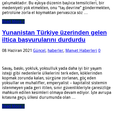
çalışmaktadır. Bu eşkıya düzenin başlıca temsilcileri, bir
medeniyeti yok etmekten, onu “taş devrine” göndermekten,
petrolüne zorla el koymaktan pervasızca söz …
Read More »
Yunanistan Türkiye üzerinden gelen
iltica başvurularını durdurdu
08 Haziran 2021
Güncel
,
haberler
,
Manşet Haberleri
0
Savaş, baskı, yokluk, yoksulluk yada daha iyi bir yaşam
isteği gibi nedenlerle ülkelerini terk eden, köklerinden
kopmak zorunda kalan, sürgüne zorlanan, göç eden
yoksullar ve muhalifler, emperyalist – kapitalist sistemin
istenmeyen yada geri itilen, sınır güvenlikleriyle çaresizliğe
mahkum edilen kesimleri olmaya devam ediyor. İşte avrupa
kıtasına geçiş ülkesi durumunda olan …
Read More »