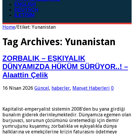
ENGLISH
DEUTSCH
İLETİŞİM
Home
/
Etiket:
Yunanistan
Tag Archives:
Yunanistan
ZORBALIK – EŞKIYALIK
DÜNYAMIZDA HÜKÜM SÜRÜYOR..! –
Alaattin Çelik
16 Nisan 2026
Güncel
,
haberler
,
Manşet Haberleri
0
Kapitalist-emperyalist sistemin 2008’den bu yana girdiği
bunalım giderek derinleşmektedir. Dünyamıza egemen olan
burjuvazi, sorunun çözümünü üretemediği için demir
yumruğunu kuşanmış; zorbalıkla ve eşkıyalıkla dünya
halklarına ve emekçilerine krizin faturasını ödetmeye