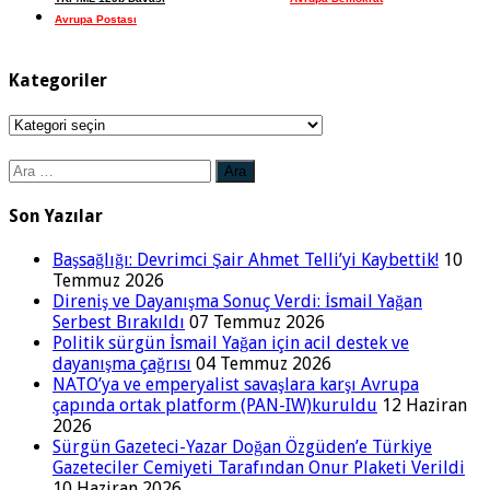
Avrupa Postası
Kategoriler
Kategoriler
Arama:
Son Yazılar
Başsağlığı: Devrimci Şair Ahmet Telli’yi Kaybettik!
10
Temmuz 2026
Direniş ve Dayanışma Sonuç Verdi: İsmail Yağan
Serbest Bırakıldı
07 Temmuz 2026
Politik sürgün İsmail Yağan için acil destek ve
dayanışma çağrısı
04 Temmuz 2026
NATO’ya ve emperyalist savaşlara karşı Avrupa
çapında ortak platform (PAN-IW)kuruldu
12 Haziran
2026
Sürgün Gazeteci-Yazar Doğan Özgüden’e Türkiye
Gazeteciler Cemiyeti Tarafından Onur Plaketi Verildi
10 Haziran 2026