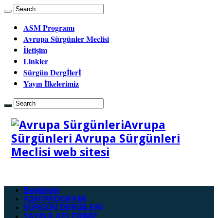
ASM Programı
Avrupa Sürgünler Meclisi
İletişim
Linkler
Sürgün Dergİlerİ
Yayın İlkelerimiz
Avrupa
Sürgünleri Avrupa Sürgünleri
Meclisi web sitesi
Başlangıç
ASM PROGRAMI
SÜRGÜN DERGİLERİ
YAYIN İLKELERİMİZ