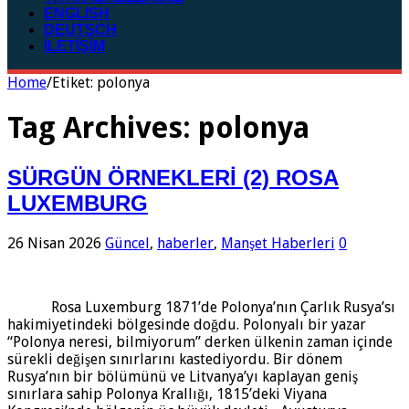
ENGLISH
DEUTSCH
İLETİŞİM
Home
/
Etiket:
polonya
Tag Archives:
polonya
SÜRGÜN ÖRNEKLERİ (2) ROSA
LUXEMBURG
26 Nisan 2026
Güncel
,
haberler
,
Manşet Haberleri
0
Rosa Luxemburg 1871’de Polonya’nın Çarlık Rusya’sı
hakimiyetindeki bölgesinde doğdu. Polonyalı bir yazar
“Polonya neresi, bilmiyorum” derken ülkenin zaman içinde
sürekli değişen sınırlarını kastediyordu. Bir dönem
Rusya’nın bir bölümünü ve Litvanya’yı kaplayan geniş
sınırlara sahip Polonya Krallığı, 1815’deki Viyana