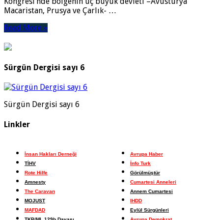
Kongresi’nde bölgenin üç büyük devleti –Avusturya
Macaristan, Prusya ve Çarlık- …
Read More »
Sürgün Dergisi sayı 6
Sürgün Dergisi sayı 6
Linkler
İnsan Hakları Derneği
Avrupa Haber
TİHV
İnfo Turk
Rote Hilfe
Görülmüştür
Amnesty
Cumartesi Anneleri
The Caravan
Annem Cumartesi
MOJUST
IHDD
MAFDAD
Eylül Sürgünleri
TKP/ML 129b Davası
Avrupa Demokrat