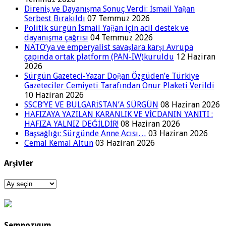
Direniş ve Dayanışma Sonuç Verdi: İsmail Yağan
Serbest Bırakıldı
07 Temmuz 2026
Politik sürgün İsmail Yağan için acil destek ve
dayanışma çağrısı
04 Temmuz 2026
NATO’ya ve emperyalist savaşlara karşı Avrupa
çapında ortak platform (PAN-IW)kuruldu
12 Haziran
2026
Sürgün Gazeteci-Yazar Doğan Özgüden’e Türkiye
Gazeteciler Cemiyeti Tarafından Onur Plaketi Verildi
10 Haziran 2026
SSCB’YE VE BULGARİSTAN’A SÜRGÜN
08 Haziran 2026
HAFIZAYA YAZILAN KARANLIK VE VİCDANIN YANITI :
HAFIZA YALNIZ DEĞİLDİR!
08 Haziran 2026
Başsağlığı: Sürgünde Anne Acısı…
03 Haziran 2026
Cemal Kemal Altun
03 Haziran 2026
Arşivler
Arşivler
Sempozyum