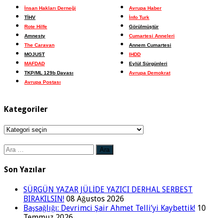
İnsan Hakları Derneği
Avrupa Haber
TİHV
İnfo Turk
Rote Hilfe
Görülmüştür
Amnesty
Cumartesi Anneleri
The Caravan
Annem Cumartesi
MOJUST
IHDD
MAFDAD
Eylül Sürgünleri
TKP/ML 129b Davası
Avrupa Demokrat
Avrupa Postası
Kategoriler
Kategoriler
Arama:
Son Yazılar
SÜRGÜN YAZAR JÜLİDE YAZICI DERHAL SERBEST
BIRAKILSIN!
08 Ağustos 2026
Başsağlığı: Devrimci Şair Ahmet Telli’yi Kaybettik!
10
Temmuz 2026