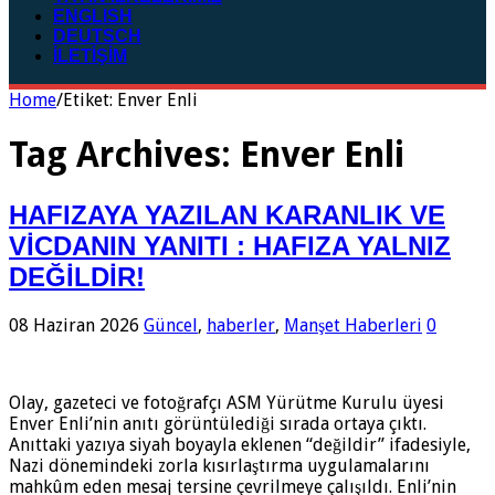
ENGLISH
DEUTSCH
İLETİŞİM
Home
/
Etiket:
Enver Enli
Tag Archives:
Enver Enli
HAFIZAYA YAZILAN KARANLIK VE
VİCDANIN YANITI : HAFIZA YALNIZ
DEĞİLDİR!
08 Haziran 2026
Güncel
,
haberler
,
Manşet Haberleri
0
Olay, gazeteci ve fotoğrafçı ASM Yürütme Kurulu üyesi
Enver Enli’nin anıtı görüntülediği sırada ortaya çıktı.
Anıttaki yazıya siyah boyayla eklenen “değildir” ifadesiyle,
Nazi dönemindeki zorla kısırlaştırma uygulamalarını
mahkûm eden mesaj tersine çevrilmeye çalışıldı. Enli’nin