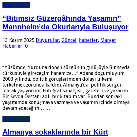
Read More »
“Bitimsiz Güzergâhında Yaşamın”
Mannheim’da Okurlarıyla Buluşuyor
13 Kasım 2025
Duyurular
,
Güncel
,
haberler
,
Manşet
Haberleri
0
“Yüzümde, Yurduna dönen sürgünün gülüşüyle Bir sevda
türküsüyle gireceğim hanemize…” Adana doğumluyum,
2003 yılında, politik görüşlerimden dolayı ülkemi
terketmek zorunda kaldım. Almanya’da, politik sürgün
olarak yaşıyorum, Fotoğraf sanatçısı , gazeteci ve yazarım.
Bir Sevda Destanı adlı bir kitabım var. Bundan sonraki
yaşamımda konuşmaya yazmaya ve yaşamın içinde olmaya
devam edeceğim… …
Read More »
Almanya sokaklarında bir Kürt