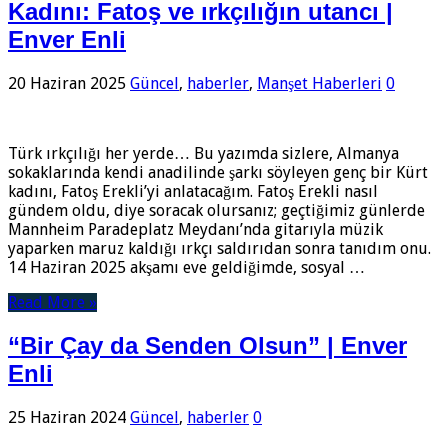
Kadını: Fatoş ve ırkçılığın utancı |
Enver Enli
20 Haziran 2025
Güncel
,
haberler
,
Manşet Haberleri
0
Türk ırkçılığı her yerde… Bu yazımda sizlere, Almanya
sokaklarında kendi anadilinde şarkı söyleyen genç bir Kürt
kadını, Fatoş Erekli’yi anlatacağım. Fatoş Erekli nasıl
gündem oldu, diye soracak olursanız; geçtiğimiz günlerde
Mannheim Paradeplatz Meydanı’nda gitarıyla müzik
yaparken maruz kaldığı ırkçı saldırıdan sonra tanıdım onu.
14 Haziran 2025 akşamı eve geldiğimde, sosyal …
Read More »
“Bir Çay da Senden Olsun” | Enver
Enli
25 Haziran 2024
Güncel
,
haberler
0