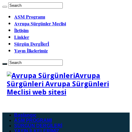
ASM Programı
Avrupa Sürgünler Meclisi
İletişim
Linkler
Sürgün Dergİlerİ
Yayın İlkelerimiz
Avrupa
Sürgünleri Avrupa Sürgünleri
Meclisi web sitesi
Başlangıç
ASM PROGRAMI
SÜRGÜN DERGİLERİ
YAYIN İLKELERİMİZ