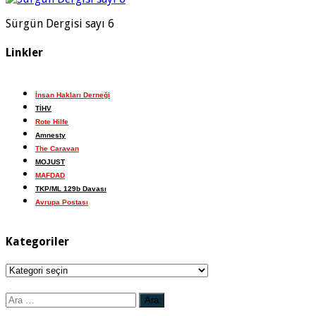
Sürgün Dergisi sayı 6
Linkler
İnsan Hakları Derneği
TİHV
Rote Hilfe
Amnesty
The Caravan
MOJUST
MAFDAD
TKP/ML 129b Davası
Avrupa Postası
Kategoriler
Kategoriler
Arama: