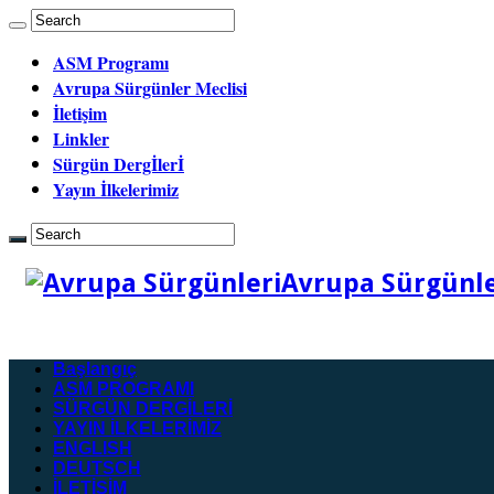
ASM Programı
Avrupa Sürgünler Meclisi
İletişim
Linkler
Sürgün Dergİlerİ
Yayın İlkelerimiz
Avrupa Sürgünler
Başlangıç
ASM PROGRAMI
SÜRGÜN DERGİLERİ
YAYIN İLKELERİMİZ
ENGLISH
DEUTSCH
İLETİŞİM