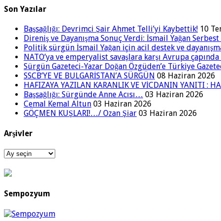
Son Yazılar
Başsağlığı: Devrimci Şair Ahmet Telli’yi Kaybettik!
10 T
Direniş ve Dayanışma Sonuç Verdi: İsmail Yağan Serbest 
Politik sürgün İsmail Yağan için acil destek ve dayanışm
NATO’ya ve emperyalist savaşlara karşı Avrupa çapınd
Sürgün Gazeteci-Yazar Doğan Özgüden’e Türkiye Gazetec
SSCB’YE VE BULGARİSTAN’A SÜRGÜN
08 Haziran 2026
HAFIZAYA YAZILAN KARANLIK VE VİCDANIN YANITI : HA
Başsağlığı: Sürgünde Anne Acısı…
03 Haziran 2026
Cemal Kemal Altun
03 Haziran 2026
GÖÇMEN KUŞLARI!…/ Ozan Şiar
03 Haziran 2026
Arşivler
Arşivler
Sempozyum