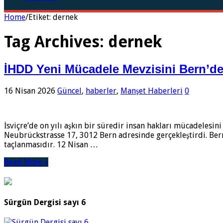
Home
/
Etiket:
dernek
Tag Archives:
dernek
İHDD Yeni Mücadele Mevzisini Bern’de
16 Nisan 2026
Güncel
,
haberler
,
Manşet Haberleri
0
​İsviçre’de on yılı aşkın bir süredir insan hakları mücadelesi
Neubrückstrasse 17, 3012 Bern adresinde gerçekleştirdi. Bern’d
taçlanmasıdır. ​12 Nisan …
Read More »
Sürgün Dergisi sayı 6