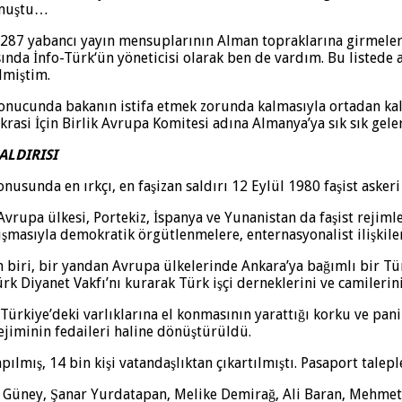
olmuştu…
287 yabancı yayın mensuplarının Alman topraklarına girmelerini
arasında İnfo-Türk‘ün yöneticisi olarak ben de vardım. Bu liste
ilmiştim.
nucunda bakanın istifa etmek zorunda kalmasıyla ortadan kal
i İçin Birlik Avrupa Komitesi adına Almanya’ya sık sık gelerek
ALDIRISI
nusunda en ırkçı, en faşizan saldırı 12 Eylül 1980 faşist asker
Avrupa ülkesi, Portekiz, İspanya ve Yunanistan da faşist rejiml
nışmasıyla demokratik örgütlenmelere, enternasyonalist ilişkil
en biri, bir yandan Avrupa ülkelerinde Ankara’ya bağımlı bir T
k Diyanet Vakfı’nı kurarak Türk işçi derneklerini ve camilerin
 Türkiye’deki varlıklarına el konmasının yarattığı korku ve pani
ejiminin fedaileri haline dönüştürüldü.
pılmış, 14 bin kişi vatandaşlıktan çıkartılmıştı. Pasaport talep
maz Güney, Şanar Yurdatapan, Melike Demirağ, Ali Baran, Mehm