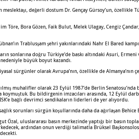
eslektaşı, değerli dostum Dr. Gençay Gürsoy’un, özellikle Tür
im Töre, Bora Gözen, Faik Bulut, Melek Ulagay, Cengiz Çandar,
bnan’ın Trablusşam şehri yakınlarındaki Nahr El Bared kampı’na 
lların sonlarına doğru Türkiye’de baskı altındaki Asuri, Ermeni 
 nedeniyle büyük boyut kazandı.
iyasal sürgünler olarak Avrupa’nın, özellikle de Almanya’nın çe
tırılmış muhalifler olarak 23 Eylül 1987’de Berlin Senatosu’nd
aya koymuştuk. Bu bildirgenin imzacıları arasında, 12 Eylül dar
İSK’e bağlı devrimci sendikaların liderleri de yer alıyordu.
sağlık sorunları sürgün koşullarında daha da ağırlaşan Behice 
gut Özal, uluslararası basın merkezinde yaptığı bir basın toplant
terkedecek, ardından onun verdiği talimatla Brüksel Başkonsolo
decekti.