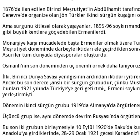
1876’da ilan edilen Birinci Meşrutiyet’in Abdülhamit tarafınd
Cenevre’de organize olan Jön Türkler ikinci sürgün kuşağını 
Ama sürgünü kitlesel olarak yaşayanlar, 1895-96 soykırımınd
gibi büyük kentlere göç edebilen Ermenilerdi.
Monarşiye karşı mücadelede başta Ermeniler olmak üzere Türk
Meşrutiyet döneminde darbeyle iktidarı ele geçirdikten sonra
Asuriler tüm dünyada diyasporalar oluşturdu.
Osmanlı’nın son döneminden üç önemli örnek daha tanıyoruz
İlki, Birinci Dünya Savaşı yenilgisinin ardından iktidarı yi
Ancak bu son derece şanslı bir sürgün grubudur, çünkü Must
bunları 1921 yılında Türkiye’ye geri getirtmiş, Ermeni soykır
yerleştirmişti.
Dönemin ikinci sürgün grubu 1919’da Almanya’da örgütlenen,
Üçüncü grup ise, aynı dönemde devrim Rusyası’nda örgütlenen
Bu son iki grubun birleşmesiyle 10 Eylül 1920’de Baku’da ku
Anadolu’ya girdiklerinde, 28-29 Ocak 1921 gecesi Karadeniz’i