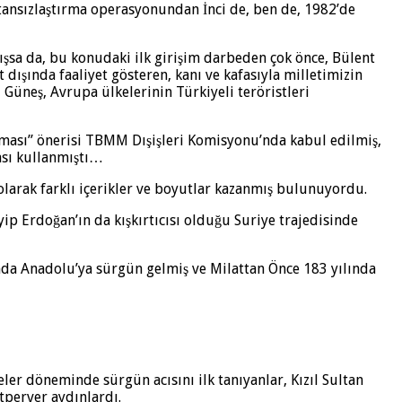
atansızlaştırma operasyonundan İnci de, ben de, 1982’de
sa da, bu konudaki ilk girişim darbeden çok önce, Bülent
dışında faaliyet gösteren, kanı ve kafasıyla milletimizin
Güneş, Avrupa ülkelerinin Türkiyeli teröristleri
ılması” önerisi TBMM Dışişleri Komisyonu’nda kabul edilmiş,
ası kullanmıştı…
larak farklı içerikler ve boyutlar kazanmış bulunuyordu.
p Erdoğan’ın da kışkırtıcısı olduğu Suriye trajedisinde
ında Anadolu’ya sürgün gelmiş ve Milattan Önce 183 yılında
eler döneminde sürgün acısını ilk tanıyanlar, Kızıl Sultan
tperver aydınlardı.