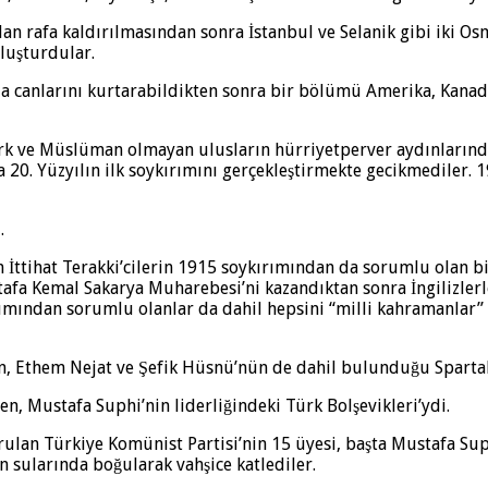
an rafa kaldırılmasından sonra İstanbul ve Selanik gibi iki Os
oluşturdular.
a canlarını kurtarabildikten sonra bir bölümü Amerika, Kanad
 ve Müslüman olmayan ulusların hürriyetperver aydınlarından 
 20. Yüzyılın ilk soykırımını gerçekleştirmekte gecikmediler.
.
tiren İttihat Terakki’cilerin 1915 soykırımından da sorumlu ol
afa Kemal Sakarya Muharebesi’ni kazandıktan sonra İngilizler
ımından sorumlu olanlar da dahil hepsini “milli kahramanlar” di
 Ethem Nejat ve Şefik Hüsnü’nün de dahil bulunduğu Spartaki
, Mustafa Suphi’nin liderliğindeki Türk Bolşevikleri’ydi.
rulan Türkiye Komünist Partisi’nin 15 üyesi, başta Mustafa Su
n sularında boğularak vahşice katlediler.