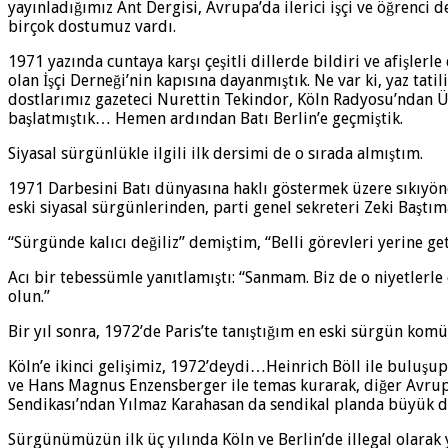
yayınladığımız Ant Dergisi, Avrupa’da ilerici işçi ve öğrenci 
birçok dostumuz vardı.
1971 yazında cuntaya karşı çeşitli dillerde bildiri ve afişler
olan İşçi Derneği’nin kapısına dayanmıştık. Ne var ki, yaz ta
dostlarımız gazeteci Nurettin Tekindor, Köln Radyosu’ndan Ü
başlatmıştık… Hemen ardından Batı Berlin’e geçmiştik.
Siyasal sürgünlükle ilgili ilk dersimi de o sırada almıştım.
1971 Darbesini Batı dünyasına haklı göstermek üzere sıkıyö
eski siyasal sürgünlerinden, parti genel sekreteri Zeki Başt
“Sürgünde kalıcı değiliz” demiştim, “Belli görevleri yerine ge
Acı bir tebessümle yanıtlamıştı: “Sanmam. Biz de o niyetlerle
olun.”
Bir yıl sonra, 1972’de Paris’te tanıştığım en eski sürgün komü
Köln’e ikinci gelişimiz, 1972’deydi…Heinrich Böll ile buluşup 
ve Hans Magnus Enzensberger ile temas kurarak, diğer Avrupa
Sendikası’ndan Yılmaz Karahasan da sendikal planda büyük de
Sürgünümüzün ilk üç yılında Köln ve Berlin’de illegal olarak