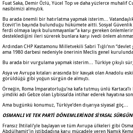
Fuat Saka, Demir Özlü, Yücel Top ve daha yüzlerce muhalif Cu
nasibimizi almıştık.
Bu arada önemli bir hatırlatma yapmak isterim… Vatandaşlık
Ecevit’in başında bulunduğu hükümete aitti. Sosyal Güvenlik B
ferdi olmaya layık bulunmayanlar”a karşı gereken önlemlerin a
desteklediğini ileri sürerek bunlara karşı ivedi önlem alınmas
Ardından CHP Kastamonu Milletvekili Sabri Tığlı‘nın “devlet 
ama 1980 darbesi nedeniyle önerinin Meclis genel kurulunda
Bu arada bir vurgulama yapmak isterim… Türkiye çıkışlı sürg
Asya ve Avrupa kıtaları arasında bir kavşak olan Anadolu esk
görüldüğü gibi yoğun sürgün de almıştı.
Örneğin, Roma İmparatorluğu’na kafa tutmuş ünlü Kartaca’lı 
şimdiki adı Gebze olan Lybissa’da intihar ederek hayatına son
Ama bugünkü konumuz, Türkiye’den dışarıya siyasal göç…
OSMANLI VE TEK PARTİ DÖNEMLERİNDE SİYASAL SÜRGÜN
Fransız İhtilali’yle başlayan ve tüm Avrupa ülkeleri gibi Osma
Abdülhamit’in istibdadına karşı mücadele veren Namık Kemal, A