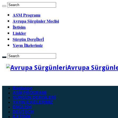
ASM Programı
Avrupa Sürgünler Meclisi
İletişim
Linkler
Sürgün Dergİlerİ
Yayın İlkelerimiz
Avrupa Sürgünler
Başlangıç
ASM PROGRAMI
SÜRGÜN DERGİLERİ
YAYIN İLKELERİMİZ
ENGLISH
DEUTSCH
İLETİŞİM