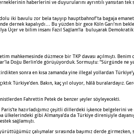
derneklerinin haberlerini ve duyurularını ayrıntılı yansıtan tek
le dolu iki bavulu zor bela taşıyıp hauptbahnof’ta bagaja emane
tilinde dernek kapalıydı… Bu yüzden bir gece Köln Garı’nın bek
lya Üçer ve bilim insanı Fazıl Sağlam’la buluşarak Demokrati
netim mahkemesinde düzmece bir TKP davası açılmıştı. Benim 
ımar’la Doğu Berlin’de görüşüyorduk. Sormuştu: “Sürgünde ne y
tirdikten sonra en kısa zamanda yine illegal yollardan Türkiye’
 çıktık Türkiye’den. Bakın, kaç yıl oluyor, hâlâ buralardayız. 
nistlerden Fahrettin Petek de benzer şeyler söyleyecekti.
Paris’te hazırladığımız çeşitli dillerdeki işkence belgelerini v
 ülkelerindeki gibi Almanya’da da Türkiye direnişiyle dayanı
stek sağlamıştı.
 yürüttüğümüz çalışmalar sırasında başımız derde girmezken, si