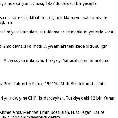
 yılında sürgün etmesi, 1927’de de özel bir yasayla
a da, sürekli takibat, tehdit, tutuklama ve mahkumiyete
şlardı.
yönetim yasaklamaları, tutuklamalar ve mahkumiyetlerle karşı
çalışma olanağı kalmadığı, yaşamları tehlikede olduğu için
i, Alevi soykırımlarıyla, Trakya’yı Yahudilerden temizleme
Prof. Fahrettin Petek, 1961’de Milli Birlik Komitesi’nin
 yılında, yine CHP iktidardayken, Türkiye’deki 12 bin Yunan
, Ahmet Aras, Mehmet Emin Bozarslan. Fuat Fegan, Latife
ı ilk ağızda anımsayabildiklerim…