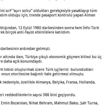
 sırf “aşırı solcu” oldukları gerekçesiyle yasaklayıp tüm
de adım olduğu için, trende pasaport kontrolü yapan Alman
ktığından, 12 Eylül 1980 darbesinden sonra hem İnfo-Türk
 birçok anti-faşist etkinliklere katıldım.
i darbesinin ardından gelmişti.
er altında iken, Türkiye çıkışlı ekonomik göçmen kitlesi bu üç
ere daha açık konumdaydı.
ürk lobisi oluşturmak üzere Türk işçilerini bulundukları
i onun otoritesine bağımlı hale getirmesi olmuştu.
k nedeniyle, özellikle Almanya, Belçika, Fransa, Hollanda,
leri reddedilenlerin sayısı 388 bini geçiyordu.
et Emin Bozarslan, Nihat Behram, Mahmut Baksı, Şah Turna,