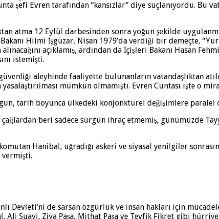
nta şefi Evren tarafından “kansızlar” diye suçlanıyordu. Bu v
tan atma 12 Eylül darbesinden sonra yoğun şekilde uygulanmış
akanı Hilmi İşgüzar, Nisan 1979’da verdiği bir demeçte, “Yurt 
lınacağını açıklamış, ardından da İçişleri Bakanı Hasan Fehmi 
ını istemişti.
güvenliği aleyhinde faaliyette bulunanların vatandaşlıktan at
 yasalaştırılması mümkün olmamıştı. Evren Cuntası işte o mir
ün, tarih boyunca ülkedeki konjonktürel değişimlere paralel o
i çağlardan beri sadece sürgün ihraç etmemiş, günümüzde Tayyi
komutan Hanibal, uğradığı askeri ve siyasal yenilgiler sonras
 vermişti.
nlı Devleti’ni de sarsan özgürlük ve insan hakları için mücadel
li Suavi, Ziya Paşa, Mithat Paşa ve Tevfik Fikret gibi hürriye