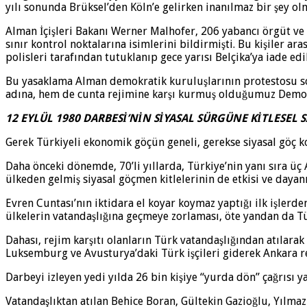
yılı sonunda Brüksel’den Köln’e gelirken inanılmaz bir şey 
Alman İçişleri Bakanı Werner Malhofer, 206 yabancı örgüt ve 
sınır kontrol noktalarına isimlerini bildirmişti. Bu kişiler 
polisleri tarafından tutuklanıp gece yarısı Belçika’ya iade ed
Bu yasaklama Alman demokratik kuruluşlarının protestosu so
adına, hem de cunta rejimine karşı kurmuş olduğumuz Demokras
12 EYLÜL 1980 DARBESİ’NİN SİYASAL SÜRGÜNE KİTLESEL S
Gerek Türkiyeli ekonomik göçün geneli, gerekse siyasal göç ko
Daha önceki dönemde, 70’li yıllarda, Türkiye’nin yanı sıra üç 
ülkeden gelmiş siyasal göçmen kitlelerinin de etkisi ve daya
Evren Cuntası’nın iktidara el koyar koymaz yaptığı ilk işlerd
ülkelerin vatandaşlığına geçmeye zorlaması, öte yandan da Tür
Dahası, rejim karşıtı olanların Türk vatandaşlığından atılarak
Luksemburg ve Avusturya’daki Türk işçileri giderek Ankara r
Darbeyi izleyen yedi yılda 26 bin kişiye “yurda dön” çağrısı ya
Vatandaşlıktan atılan Behice Boran, Gültekin Gazioğlu, Yıl