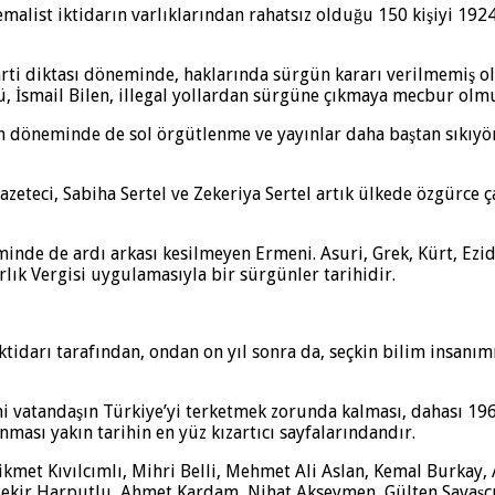
alist iktidarın varlıklarından rahatsız olduğu 150 kişiyi 1924
ti diktası döneminde, haklarında sürgün kararı verilmemiş ols
 İsmail Bilen, illegal yollardan sürgüne çıkmaya mecbur olmu
ejim döneminde de sol örgütlenme ve yayınlar daha baştan sıkı
azeteci, Sabiha Sertel ve Zekeriya Sertel artık ülkede özgürce 
inde de ardı arkası kesilmeyen Ermeni. Asuri, Grek, Kürt, Ezid
ık Vergisi uygulamasıyla bir sürgünler tarihidir.
arı tarafından, ondan on yıl sonra da, seçkin bilim insanımız 
vatandaşın Türkiye’yi terketmek zorunda kalması, dahası 1964
anması yakın tarihin en yüz kızartıcı sayfalarındandır.
ikmet Kıvılcımlı, Mihri Belli, Mehmet Ali Aslan, Kemal Burkay
 Bekir Harputlu, Ahmet Kardam, Nihat Akseymen, Gülten Savaşç