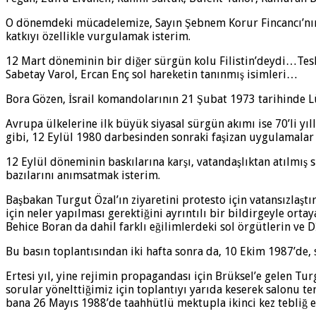
O dönemdeki mücadelemize, Sayın Şebnem Korur Fincancı’nın m
katkıyı özellikle vurgulamak isterim.
12 Mart döneminin bir diğer sürgün kolu Filistin’deydi…Tesl
Sabetay Varol, Ercan Enç sol hareketin tanınmış isimleri…
Bora Gözen, İsrail komandolarının 21 Şubat 1973 tarihinde Lü
Avrupa ülkelerine ilk büyük siyasal sürgün akımı ise 70’li yı
gibi, 12 Eylül 1980 darbesinden sonraki faşizan uygulamalar
12 Eylül döneminin baskılarına karşı, vatandaşlıktan atılmış s
bazılarını anımsatmak isterim.
Başbakan Turgut Özal’ın ziyaretini protesto için vatansızlaş
için neler yapılması gerektiğini ayrıntılı bir bildirgeyle ort
Behice Boran da dahil farklı eğilimlerdeki sol örgütlerin ve D
Bu basın toplantısından iki hafta sonra da, 10 Ekim 1987’de, 
Ertesi yıl, yine rejimin propagandası için Brüksel’e gelen Tur
sorular yönelttiğimiz için toplantıyı yarıda keserek salonu 
bana 26 Mayıs 1988’de taahhütlü mektupla ikinci kez tebliğ e