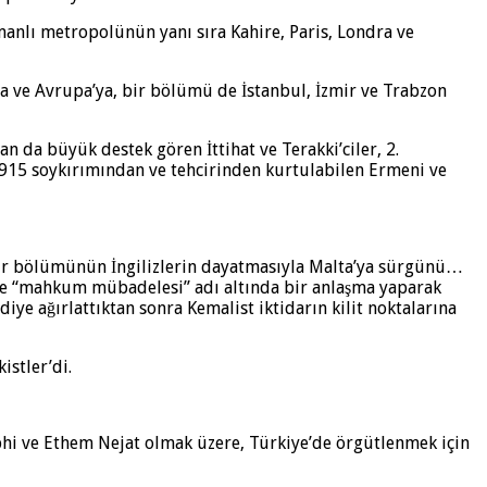
manlı metropolünün yanı sıra Kahire, Paris, Londra ve
a ve Avrupa’ya, bir bölümü de İstanbul, İzmir ve Trabzon
da büyük destek gören İttihat ve Terakki’ciler, 2.
 1915 soykırımından ve tehcirinden kurtulabilen Ermeni ve
an bir bölümünün İngilizlerin dayatmasıyla Malta’ya sürgünü…
le “mahkum mübadelesi” adı altında bir anlaşma yaparak
ye ağırlattıktan sonra Kemalist iktidarın kilit noktalarına
stler’di.
phi ve Ethem Nejat olmak üzere, Türkiye’de örgütlenmek için