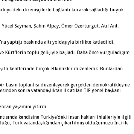
kiye’deki direnişçilerle bağlantı kurarak sağladığı büyük
 Yücel Sayman, Şahin Alpay, Ömer Özerturgut, Atıl Ant,
yaptığı baskında altı yoldaşıyla birlikte katledildi.
ve Kürt’lerin toplu gelişiyle başladı. Daha önce vurguladığım
şitli kentlerinde birçok etkinlikler düzenledik. Bunlardan
a bir basın toplantısı düzenleyerek gerçekten demokratikleşme
besinden sonra vatandaşlıktan ilk atılan TİP genel başkanı
Boran yaşamını yitirdi.
ısında kendisine Türkiye’deki insan hakları ihlalleriyle ilgili
sluğu, Türk vatandaşlığından çıkartılmış olduğumuzu İnci ile