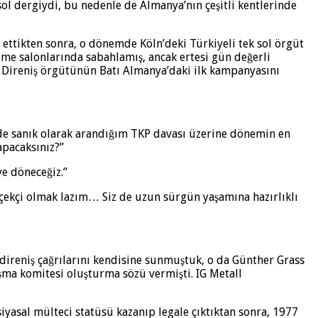
 sol dergiydi, bu nedenle de Almanya’nın çeşitli kentlerinde
t ettikten sonra, o dönemde Köln’deki Türkiyeli tek sol örgüt
leme salonlarında sabahlamış, ancak ertesi gün değerli
k Direniş örgütünün Batı Almanya’daki ilk kampanyasını
de sanık olarak arandığım TKP davası üzerine dönemin en
apacaksınız?”
ye döneceğiz.”
Gerçekçi olmak lazım… Siz de uzun sürgün yaşamına hazırlıklı
e direniş çağrılarını kendisine sunmuştuk, o da Günther Grass
şma komitesi oluşturma sözü vermişti. IG Metall
yasal mülteci statüsü kazanıp legale çıktıktan sonra, 1977