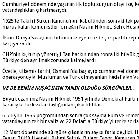
Cumhuriyet döneminde yaşanan ilk toplu sürgün olayı ise, Kem
vatandaşlıktan çıkartmasıydı.
1925’te Takriri Sükun Kanunu’nun kabulünden sonraki tek par
maruz kalan komünistler, örneğin Nazım Hikmet, Şefik Hüsnü,
İkinci Dünya Savaşı’nın bitimini izleyen sözde çok partili r
karşıya kaldı.
CHP’nin kışkırtıp yönettiği Tan baskınından sonra iki büyük g
Türkiye’den ayrılmak zorunda kalmışlardı.
Özetle, ülkemiz tarihi, Osmanlı’da başlayıp cumhuriyet dönem
operasyonuyla, Müslüman ve Türk olmayanları hedef alan Varl
VE DE BENİM KUŞAĞIMIN TANIK OLDUĞU SÜRGÜNLER…
Büyük ozanımız Nazım Hikmet 1951 yılında Demokrat Parti iktid
kararıyla Türk vatandaşlığından çıkartıldılar.
6-7 Eylül 1955 pogromundan sonra çok sayıda Rum ve Ermeni 
vatandaşının tek bir valiz ve 22 Dolar’la Türkiye’yi terke zorl
12 Mart döneminde sürgüne çıkanların sayısı fazla değildi. H
Fegan, Zülfü Livaneli, Rahmi Saltuk, Bülent Tanör, Kamuran