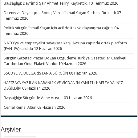
Başsağlığı: Devrimci Şair Ahmet Telli’yi Kaybettik!
10 Temmuz 2026
Direniş ve Dayanışma Sonuç Verdi: İsmail Yağan Serbest Bırakıldı
07
Temmuz 2026
Politik sürgün İsmail Yağan için acil destek ve dayanışma çağrısı
04
Temmuz 2026
NATO’ya ve emperyalist savaşlara karşı Avrupa çapında ortak platform
(PAN-IW)kuruldu
12 Haziran 2026
Sürgün Gazeteci-Yazar Doğan Özgüden’e Türkiye Gazeteciler Cemiyeti
Tarafından Onur Plaketi Verildi
10 Haziran 2026
SSCB’YE VE BULGARİSTAN’A SÜRGÜN
08 Haziran 2026
HAFIZAYA YAZILAN KARANLIK VE VİCDANIN YANITI : HAFIZA YALNIZ
DEĞİLDİR!
08 Haziran 2026
Başsağlığı: Sürgünde Anne Acısı…
03 Haziran 2026
Cemal Kemal Altun
03 Haziran 2026
Arşivler