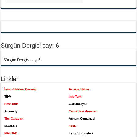
Sürgün Dergisi sayı 6
Sürgün Dergisi sayı 6
Linkler
İnsan Hakları Derneği
Avrupa Haber
TİHV
İnfo Turk
Rote Hilfe
Görülmüştür
Amnesty
Cumartesi Anneleri
The Caravan
Annem Cumartesi
MOJUST
IHDD
MAFDAD
Eylül Sürgünleri