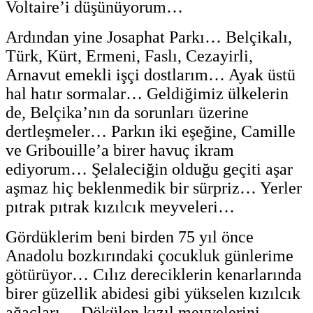
Voltaire’i düşünüyorum…
Ardından yine Josaphat Parkı… Belçikalı,
Türk, Kürt, Ermeni, Faslı, Cezayirli,
Arnavut emekli işçi dostlarım… Ayak üstü
hal hatır sormalar… Geldiğimiz ülkelerin
de, Belçika’nın da sorunları üzerine
dertleşmeler… Parkın iki eşeğine, Camille
ve Gribouille’a birer havuç ikram
ediyorum… Şelaleciğin olduğu geçiti aşar
aşmaz hiç beklenmedik bir sürpriz… Yerler
pıtrak pıtrak kızılcık meyveleri…
Gördüklerim beni birden 75 yıl önce
Anadolu bozkırındaki çocukluk günlerime
götürüyor… Cılız dereciklerin kenarlarında
birer güzellik abidesi gibi yükselen kızılcık
ağaçları… Dökülen kızıl meyvelerini