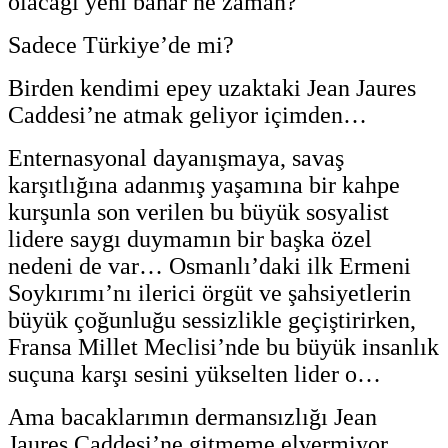
olacağı yeni bahar ne zaman?
Sadece Türkiye’de mi?
Birden kendimi epey uzaktaki Jean Jaures
Caddesi’ne atmak geliyor içimden…
Enternasyonal dayanışmaya, savaş
karşıtlığına adanmış yaşamına bir kahpe
kurşunla son verilen bu büyük sosyalist
lidere saygı duymamın bir başka özel
nedeni de var… Osmanlı’daki ilk Ermeni
Soykırımı’nı ilerici örgüt ve şahsiyetlerin
büyük çoğunluğu sessizlikle geçiştirirken,
Fransa Millet Meclisi’nde bu büyük insanlık
suçuna karşı sesini yükselten lider o…
Ama bacaklarımın dermansızlığı Jean
Jaures Caddesi’ne gitmeme elvermiyor…