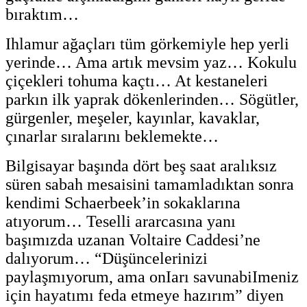
bıraktım…
Ihlamur ağaçları tüm görkemiyle hep yerli
yerinde… Ama artık mevsim yaz… Kokulu
çiçekleri tohuma kaçtı… At kestaneleri
parkın ilk yaprak dökenlerinden… Sögütler,
gürgenler, meşeler, kayınlar, kavaklar,
çınarlar sıralarını beklemekte…
Bilgisayar başında dört beş saat aralıksız
süren sabah mesaisini tamamladıktan sonra
kendimi Schaerbeek’in sokaklarına
atıyorum… Teselli ararcasına yanı
başımızda uzanan Voltaire Caddesi’ne
dalıyorum… “Düşüncelerinizi
paylaşmıyorum, ama onIarı savunabiImeniz
için hayatımı feda etmeye hazırım” diyen