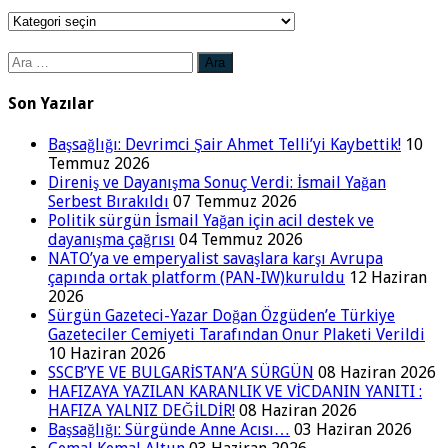
Kategoriler
Arama:
Son Yazılar
Başsağlığı: Devrimci Şair Ahmet Telli’yi Kaybettik!
10
Temmuz 2026
Direniş ve Dayanışma Sonuç Verdi: İsmail Yağan
Serbest Bırakıldı
07 Temmuz 2026
Politik sürgün İsmail Yağan için acil destek ve
dayanışma çağrısı
04 Temmuz 2026
NATO’ya ve emperyalist savaşlara karşı Avrupa
çapında ortak platform (PAN-IW)kuruldu
12 Haziran
2026
Sürgün Gazeteci-Yazar Doğan Özgüden’e Türkiye
Gazeteciler Cemiyeti Tarafından Onur Plaketi Verildi
10 Haziran 2026
SSCB’YE VE BULGARİSTAN’A SÜRGÜN
08 Haziran 2026
HAFIZAYA YAZILAN KARANLIK VE VİCDANIN YANITI :
HAFIZA YALNIZ DEĞİLDİR!
08 Haziran 2026
Başsağlığı: Sürgünde Anne Acısı…
03 Haziran 2026