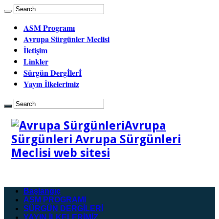
ASM Programı
Avrupa Sürgünler Meclisi
İletişim
Linkler
Sürgün Dergİlerİ
Yayın İlkelerimiz
Avrupa
Sürgünleri Avrupa Sürgünleri
Meclisi web sitesi
Başlangıç
ASM PROGRAMI
SÜRGÜN DERGİLERİ
YAYIN İLKELERİMİZ