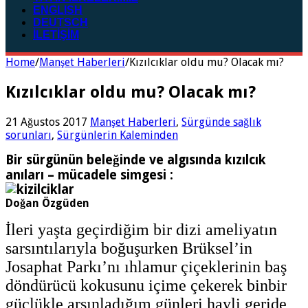
ENGLISH
DEUTSCH
İLETİŞİM
Home
/
Manşet Haberleri
/
Kızılcıklar oldu mu? Olacak mı?
Kızılcıklar oldu mu? Olacak mı?
21 Ağustos 2017
Manşet Haberleri
,
Sürgünde sağlık
sorunları
,
Sürgünlerin Kaleminden
Bir sürgünün beleğinde ve algısında kızılcık
anıları – mücadele simgesi :
Doğan Özgüden
İleri yaşta geçirdiğim bir dizi ameliyatın
sarsıntılarıyla boğuşurken Brüksel’in
Josaphat Parkı’nı ıhlamur çiçeklerinin baş
döndürücü kokusunu içime çekerek binbir
güçlükle arşınladığım günleri hayli geride