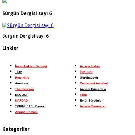
Sürgün Dergisi sayı 6
Sürgün Dergisi sayı 6
Linkler
İnsan Hakları Derneği
Avrupa Haber
TİHV
İnfo Turk
Rote Hilfe
Görülmüştür
Amnesty
Cumartesi Anneleri
The Caravan
Annem Cumartesi
MOJUST
IHDD
MAFDAD
Eylül Sürgünleri
TKP/ML 129b Davası
Avrupa Demokrat
Avrupa Postası
Kategoriler