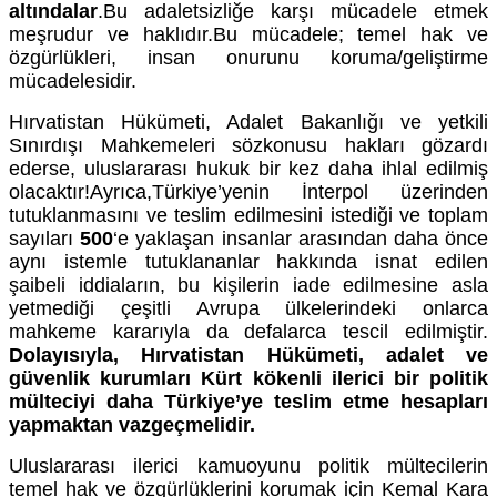
altındalar
.Bu adaletsizliğe karşı mücadele etmek
meşrudur ve haklıdır.Bu mücadele; temel hak ve
özgürlükleri, insan onurunu koruma/geliştirme
mücadelesidir.
Hırvatistan Hükümeti, Adalet Bakanlığı ve yetkili
Sınırdışı Mahkemeleri sözkonusu hakları gözardı
ederse, uluslararası hukuk bir kez daha ihlal edilmiş
olacaktır!Ayrıca,Türkiye’yenin İnterpol üzerinden
tutuklanmasını ve teslim edilmesini istediği ve toplam
sayıları
500
‘e yaklaşan insanlar arasından daha önce
aynı istemle tutuklananlar hakkında isnat edilen
şaibeli iddiaların, bu kişilerin iade edilmesine asla
yetmediği çeşitli Avrupa ülkelerindeki onlarca
mahkeme kararıyla da defalarca tescil edilmiştir.
Dolayısıyla, Hırvatistan Hükümeti, adalet ve
güvenlik kurumları Kürt kökenli ilerici bir politik
mülteciyi daha Türkiye’ye teslim etme hesapları
yapmaktan vazgeçmelidir.
Uluslararası ilerici kamuoyunu politik mültecilerin
temel hak ve özgürlüklerini korumak için Kemal Kara