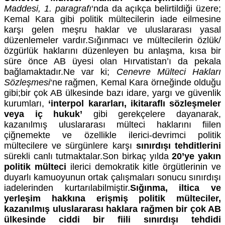
Maddesi, 1. paragrafı
‘nda da açıkça belirtildiği üzere;
Kemal Kara gibi politik mültecilerin iade eilmesine
karşı gelen meşru haklar ve uluslararası yasal
düzenlemeler vardır.Sığınmacı ve mültecilerin özlük/
özgürlük haklarını düzenleyen bu anlaşma, kısa bir
süre önce AB üyesi olan Hırvatistan’ı da pekala
bağlamaktadır.Ne var ki;
Cenevre Mülteci Hakları
Sözleşmesi
‘ne rağmen, Kemal Kara örneğinde olduğu
gibi;bir çok AB ülkesinde bazı idare, yargı ve güvenlik
kurumları,
‘interpol kararları, ikitaraflı sözleşmeler
veya iç hukuk’
gibi gerekçelere dayanarak,
kazanılmış uluslararası mülteci haklarını fiilen
çiğnemekte ve özellikle ilerici-devrimci politik
mültecilere ve sürgünlere karşı
sınırdışı tehditlerini
sürekli canlı tutmaktalar.Son birkaç yılda
20’ye yakın
politik mülteci
ilerici demokratik kitle örgütlerinin ve
duyarlı kamuoyunun ortak çalışmaları sonucu sınırdışı
iadelerinden kurtarılabilmiştir.
Sığınma, iltica ve
yerleşim hakkına erişmiş politik mülteciler,
kazanılmış uluslararası haklara rağmen bir çok AB
ülkesinde ciddi bir fiili sınırdışı tehdidi