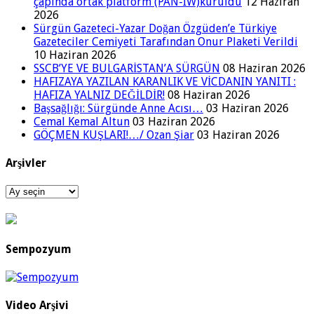
çapında ortak platform (PAN-IW)kuruldu
12 Haziran
2026
Sürgün Gazeteci-Yazar Doğan Özgüden’e Türkiye
Gazeteciler Cemiyeti Tarafından Onur Plaketi Verildi
10 Haziran 2026
SSCB’YE VE BULGARİSTAN’A SÜRGÜN
08 Haziran 2026
HAFIZAYA YAZILAN KARANLIK VE VİCDANIN YANITI :
HAFIZA YALNIZ DEĞİLDİR!
08 Haziran 2026
Başsağlığı: Sürgünde Anne Acısı…
03 Haziran 2026
Cemal Kemal Altun
03 Haziran 2026
GÖÇMEN KUŞLARI!…/ Ozan Şiar
03 Haziran 2026
Arşivler
Arşivler
Sempozyum
Video Arşivi