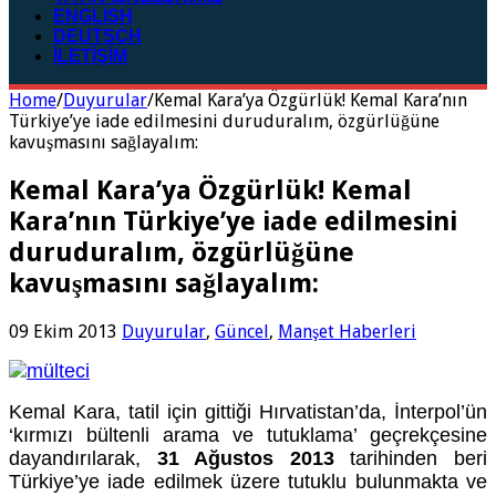
ENGLISH
DEUTSCH
İLETİŞİM
Home
/
Duyurular
/
Kemal Kara’ya Özgürlük! Kemal Kara’nın
Türkiye’ye iade edilmesini duruduralım, özgürlüğüne
kavuşmasını sağlayalım:
Kemal Kara’ya Özgürlük! Kemal
Kara’nın Türkiye’ye iade edilmesini
duruduralım, özgürlüğüne
kavuşmasını sağlayalım:
09 Ekim 2013
Duyurular
,
Güncel
,
Manşet Haberleri
Kemal Kara, tatil için gittiği Hırvatistan’da, İnterpol’ün
‘kırmızı bültenli arama ve tutuklama’ geçrekçesine
dayandırılarak,
31 Ağustos 2013
tarihinden beri
Türkiye’ye iade edilmek üzere tutuklu bulunmakta ve