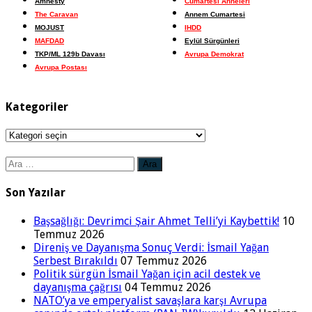
Amnesty
Cumartesi Anneleri
The Caravan
Annem Cumartesi
MOJUST
IHDD
MAFDAD
Eylül Sürgünleri
TKP/ML 129b Davası
Avrupa Demokrat
Avrupa Postası
Kategoriler
Kategoriler
Arama:
Son Yazılar
Başsağlığı: Devrimci Şair Ahmet Telli’yi Kaybettik!
10
Temmuz 2026
Direniş ve Dayanışma Sonuç Verdi: İsmail Yağan
Serbest Bırakıldı
07 Temmuz 2026
Politik sürgün İsmail Yağan için acil destek ve
dayanışma çağrısı
04 Temmuz 2026
NATO’ya ve emperyalist savaşlara karşı Avrupa