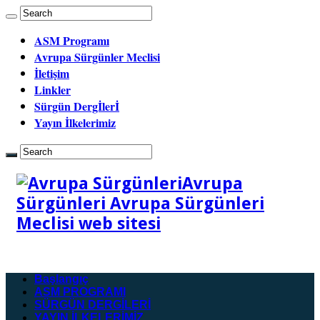
ASM Programı
Avrupa Sürgünler Meclisi
İletişim
Linkler
Sürgün Dergİlerİ
Yayın İlkelerimiz
Avrupa
Sürgünleri Avrupa Sürgünleri
Meclisi web sitesi
Başlangıç
ASM PROGRAMI
SÜRGÜN DERGİLERİ
YAYIN İLKELERİMİZ