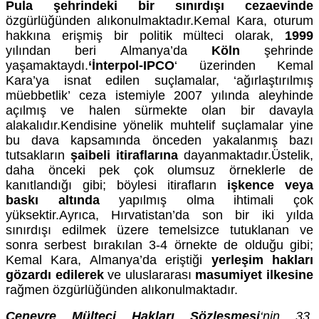
Pula şehrindeki bir sınırdışı cezaevinde
özgürlüğünden alıkonulmaktadır.Kemal Kara, oturum
hakkına erişmiş bir politik mülteci olarak,
1999
yılından beri Almanya’da
Köln
şehrinde
yaşamaktaydı.
‘İnterpol-IPCO
‘ üzerinden Kemal
Kara’ya isnat edilen suçlamalar, ‘ağırlaştırılmış
müebbetlik’ ceza istemiyle 2007 yılında aleyhinde
açılmış ve halen sürmekte olan bir davayla
alakalıdır.Kendisine yönelik muhtelif suçlamalar yine
bu dava kapsamında önceden yakalanmış bazı
tutsakların
şaibeli itiraflarına
dayanmaktadır.Üstelik,
daha önceki pek çok olumsuz örneklerle de
kanıtlandığı gibi; böylesi itirafların
işkence veya
baskı altında
yapılmış olma ihtimali çok
yüksektir.Ayrıca, Hırvatistan’da son bir iki yılda
sınırdışı edilmek üzere temelsizce tutuklanan ve
sonra serbest bırakılan 3-4 örnekte de olduğu gibi;
Kemal Kara, Almanya’da eriştiği
yerleşim hakları
gözardı edilerek
ve uluslararası
masumiyet ilkesine
rağmen özgürlüğünden alıkonulmaktadır.
Cenevre Mülteci Hakları Sözleşmesi
‘nin 33.