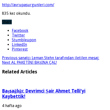
http://avrupasurgunleri.com/
835 kez okundu.
Share
Facebook
Twitter
Stumbleupon
LinkedIn
Pinterest
Previous
sanatçı Leman Stehn tarafından iletilen mesaj:
Next
AL PAKETİNİ BAŞINA ÇAL!
Related Articles
Başsağlığı: Devrimci Şair Ahmet Telli’yi
Kaybettik!
4 hafta ago