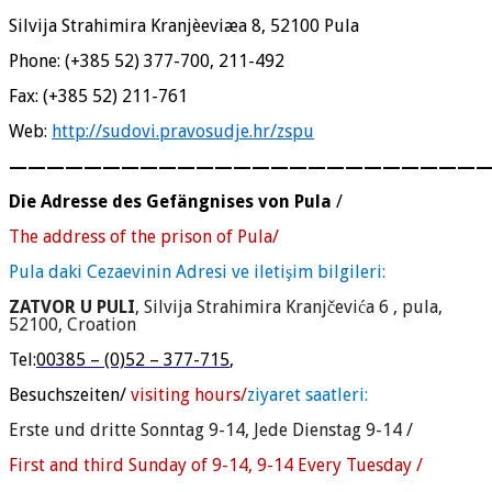
Silvija Strahimira Kranjèeviæa 8, 52100 Pula
Phone: (+385 52) 377-700, 211-492
Fax: (+385 52) 211-761
Web:
http://sudovi.pravosudje.hr/zspu
—————————————————————————
Die Adresse des Gefängnises von Pula
/
The address of the prison of Pula/
Pula daki Cezaevinin Adresi ve iletişim bilgileri:
ZATVOR U PULI
, Silvija Strahimira Kranjčevića 6 , pula,
52100, Croation
Tel:
00385 – (0)52 – 377-715
,
Besuchszeiten/
visiting hours/
ziyaret saatleri:
Erste und dritte Sonntag 9-14, Jede Dienstag 9-14 /
First and third Sunday of 9-14, 9-14 Every Tuesday /