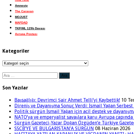
Amnesty
The Caravan
MOJUST
MAFDAD
TKP/ML 129b Davası
Avrupa Postası
Kategoriler
Kategoriler
Arama:
Son Yazılar
Başsağlığı: Devrimci Şair Ahmet Telli’yi Kaybettik!
10 T
Direniş ve Dayanışma Sonuç Verdi: İsmail Yağan Serbest 
Politik sürgün İsmail Yağan için acil destek ve dayanışm
NATO’ya ve emperyalist savaşlara karşı Avrupa çapınd
Sürgün Gazeteci-Yazar Doğan Özgüden’e Türkiye Gazetec
SSCB’YE VE BULGARİSTAN’A SÜRGÜN
08 Haziran 2026