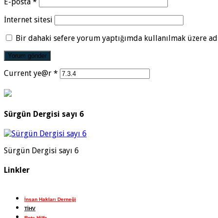
E-posta
*
İnternet sitesi
Bir dahaki sefere yorum yaptığımda kullanılmak üzere adı
Current ye@r
*
Sürgün Dergisi sayı 6
Sürgün Dergisi sayı 6
Linkler
İnsan Hakları Derneği
TİHV
Rote Hilfe