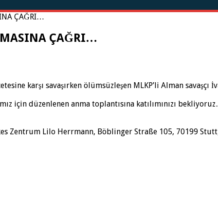
INA ÇAĞRI…
NMASINA ÇAĞRI…
 çetesine karşı savaşırken ölümsüzleşen MLKP’li Alman savaşçı 
ız için düzenlenen anma toplantısına katılımınızı bekliyoru
inkes Zentrum Lilo Herrmann, Böblinger Straße 105, 70199 Stutt