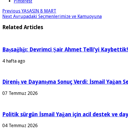
Pinterest
Previous
YAŞASIN 8 MART
Next
Avrupadaki Seçmenlerimize ve Kamuoyuna
Related Articles
Başsağlığı: Devrimci Şair Ahmet Telli’yi Kaybettik!
4 hafta ago
Direniş ve Dayanışma Sonuç Verdi: İsmail Yağan Se
07 Temmuz 2026
Politik sürgün İsmail Yağan için acil destek ve da
04 Temmuz 2026