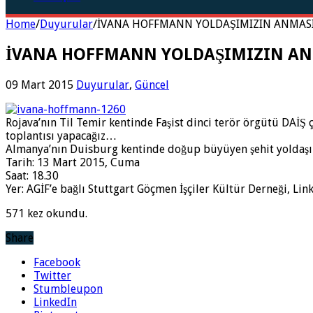
Home
/
Duyurular
/
İVANA HOFFMANN YOLDAŞIMIZIN ANMAS
İVANA HOFFMANN YOLDAŞIMIZIN A
09 Mart 2015
Duyurular
,
Güncel
Rojava’nın Til Temir kentinde Faşist dinci terör örgütü DAİŞ
toplantısı yapacağız…
Almanya’nın Duisburg kentinde doğup büyüyen şehit yoldaşım
Tarih: 13 Mart 2015, Cuma
Saat: 18.30
Yer: AGİF’e bağlı Stuttgart Göçmen İşçiler Kültür Derneği, L
571 kez okundu.
Share
Facebook
Twitter
Stumbleupon
LinkedIn