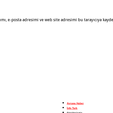
mı, e-posta adresimi ve web site adresimi bu tarayıcıya kayde
Avrupa Haber
İnfo Turk
Görülmüştür