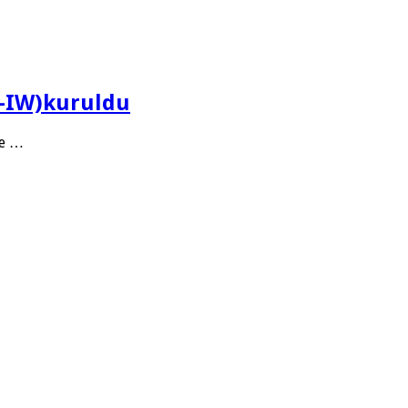
N-IW)kuruldu
ve …