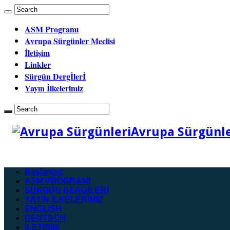
ASM Programı
Avrupa Sürgünler Meclisi
İletişim
Linkler
Sürgün Dergİlerİ
Yayın İlkelerimiz
Avrupa Sürgünler
Başlangıç
ASM PROGRAMI
SÜRGÜN DERGİLERİ
YAYIN İLKELERİMİZ
ENGLISH
DEUTSCH
İLETİŞİM