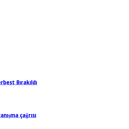
rbest Bırakıldı
yanışma çağrısı