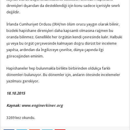
direnişleri dışarıdan da desteklendiği için konu sadece içerisiyle sınırlı
değildir.
İrlanda Cumhuriyet Ordusu (IRA)’nın ölüm orucu yaygın olarak bilinir,
bizdeki hapishane direnişleri daha kapsamlı olmasına rağmen bu
oranda bilinmez. Genellikle her örgütün kendi çevresinde kalır. Halbuki
şu veya bu örgüt çerçevesinde kalmayan doğru dürüst bir inceleme
yapılsa, ardından da İngilizceye çevrilse, dünya çapında ilgi
göreceğinden eminim.
Hapishaneler hep bulunmakla birlikte birbirinden oldukça farklı
dönemleri bulunuyor. Bu dönemler için, anıların ötesinde incelemeler
yazılması gerekiyor.
18.10.2015
Kaynak:
www.enginerkiner.org
3269 kez okundu.