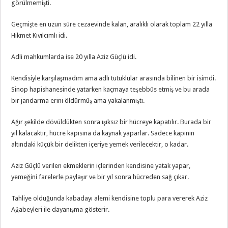
görülmemişti.
Geçmişte en uzun süre cezaevinde kalan, aralıklı olarak toplam 22 yılla
Hikmet Kıvılcımlı idi.
Adli mahkumlarda ise 20 yılla Aziz Güçlü idi.
Kendisiyle karşılaşmadım ama adlı tutuklular arasında bilinen bir isimdi.
Sinop hapishanesinde yatarken kaçmaya teşebbüs etmiş ve bu arada
bir jandarma erini öldürmüş ama yakalanmıştı.
Ağır şekilde dövüldükten sonra ışıksız bir hücreye kapatılır. Burada bir
yıl kalacaktır, hücre kapısına da kaynak yaparlar. Sadece kapının
altındaki küçük bir delikten içeriye yemek verilecektir, o kadar.
Aziz Güçlü verilen ekmeklerin içlerinden kendisine yatak yapar,
yemeğini farelerle paylaşır ve bir yıl sonra hücreden sağ çıkar.
Tahliye olduğunda kabadayı alemi kendisine toplu para vererek Aziz
Ağabeyleri ile dayanışma gösterir.