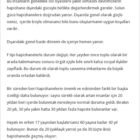
Bu insanların genellikle sol siyasilere yakın olmasını devrimcilerin
hapishane dışındaki gücüyle birlikte değerlendirmek gerekir. Solun
gücü hapishanelere doğrudan yansır. Dışarıda genel olarak güçlü
iseniz, içerde böyle olmasanız bile bunu oluşturmanın uygun koşulları
vardır.
Dışarıdaki genel baskı dönemi de içeriye hemen yansır.
F tipi hapishanelerle durum değişti. Her şeyden önce toplu olarak bir
arada kalınmaması sonucu örgüt içiyle bile sınırlı kalsa sosyal ilişkiler
zayıfladı. Bu durum ek olarak toplu savunma imkanlarını da büyük
oranda ortadan kaldırdı.
Bir süreden beri hapishanelerin önemli ve eskisinden farklı bir başka
özelliği daha bulunuyor: sayısı sürekli olarak artan insanlar için 20
yıldan beri içerde bulunmak neredeyse normal duruma geldi. Bırakın
20 yılı, 30 yıla yakın hatta 30 yıldan fazla hapiste bulunanlar var.
Hayatı en erken 17 yaşından başlatırsanız 60 yaşına kadar 43 yıl
bulunuyor. Bunun da 20 (yaklaşık yarısı) ya da 30 (üçte ikisi)
hapishanede geçmiş oluyor.