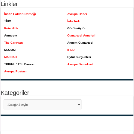
Linkler
İnsan Hakları Derneği
Avrupa Haber
TİHV
İnfo Turk
Rote Hilfe
Görülmüştür
Amnesty
Cumartesi Anneleri
The Caravan
Annem Cumartesi
MOJUST
IHDD
MAFDAD
Eylül Sürgünleri
TKP/ML 129b Davası
Avrupa Demokrat
Avrupa Postası
Kategoriler
Kategoriler