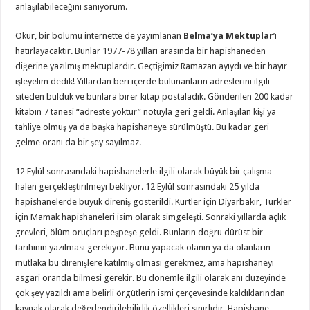
anlaşılabileceğini sanıyorum.
Okur, bir bölümü internette de yayımlanan
Belma’ya Mektuplar
’ı
hatırlayacaktır. Bunlar 1977-78 yılları arasında bir hapishaneden
diğerine yazılmış mektuplardır. Geçtiğimiz Ramazan ayıydı ve bir hayır
işleyelim dedik! Yıllardan beri içerde bulunanların adreslerini ilgili
siteden bulduk ve bunlara birer kitap postaladık. Gönderilen 200 kadar
kitabın 7 tanesi “adreste yoktur” notuyla geri geldi. Anlaşılan kişi ya
tahliye olmuş ya da başka hapishaneye sürülmüştü. Bu kadar geri
gelme oranı da bir şey sayılmaz.
12 Eylül sonrasındaki hapishanelerle ilgili olarak büyük bir çalışma
halen gerçekleştirilmeyi bekliyor. 12 Eylül sonrasındaki 25 yılda
hapishanelerde büyük direniş gösterildi. Kürtler için Diyarbakır, Türkler
için Mamak hapishaneleri isim olarak simgeleşti. Sonraki yıllarda açlık
grevleri, ölüm oruçları peşpeşe geldi. Bunların doğru dürüst bir
tarihinin yazılması gerekiyor. Bunu yapacak olanın ya da olanların
mutlaka bu direnişlere katılmış olması gerekmez, ama hapishaneyi
asgari oranda bilmesi gerekir. Bu dönemle ilgili olarak anı düzeyinde
çok şey yazıldı ama belirli örgütlerin ismi çerçevesinde kaldıklarından
kaynak olarak değerlendirilebilirlik özellikleri sınırlıdır. Hapishane