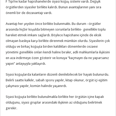
F Tipi’ne kadar hapishanelerde siyasi koğuş sistemi vardı. Değişik
örgütlerden siyasiler birlikte kalırdı. Bunun avantajlarının yanı sıra
önemli bir de dezavantajı vardı.
Avantajı her şeyden önce birlikte bulunmaktı. Bu durum –örgütler
arasında hiçbir koşulda bitmeyen sorunlarla birlikte- genellikle toplu
hareket etmek imkanı sağlardı. Böylece hapishane içinde de eksik
olmayan baskıya karşı birlikte direnmek mümkün olurdu. Siyasilerin çok
olduğu ve birkaç koğuşta birden kaldıkları dönemlerde cezaevi
yönetimi genellikle onları kendi haline bırakır, adli mahkumlarla ilişkisini
en aza indirmeye özen gösterir ve konuya “kaçmayın da ne yaparsanız
yapın” anlayışıyla yaklaşırdı.
Siyasi koğuşlarda kalanların düzenli denilebilecek bir hayatı bulunurdu.
Belirli saatte kalkılır, sabah sporu yapılır, kitap okunur, örgüt içi eğitim
çalışması yapılır, komün halinde yaşanırdı.
Siyasi koğuşta birlikte bulunulmakla birlikte her örgütün içine kapalı
olduğunu, siyasi gruplar arasındaki ilişkinin az olduğunu belirtmek
gerekir.