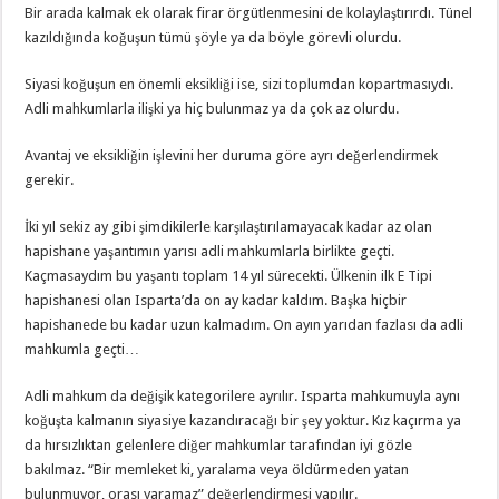
Bir arada kalmak ek olarak firar örgütlenmesini de kolaylaştırırdı. Tünel
kazıldığında koğuşun tümü şöyle ya da böyle görevli olurdu.
Siyasi koğuşun en önemli eksikliği ise, sizi toplumdan kopartmasıydı.
Adli mahkumlarla ilişki ya hiç bulunmaz ya da çok az olurdu.
Avantaj ve eksikliğin işlevini her duruma göre ayrı değerlendirmek
gerekir.
İki yıl sekiz ay gibi şimdikilerle karşılaştırılamayacak kadar az olan
hapishane yaşantımın yarısı adli mahkumlarla birlikte geçti.
Kaçmasaydım bu yaşantı toplam 14 yıl sürecekti. Ülkenin ilk E Tipi
hapishanesi olan Isparta’da on ay kadar kaldım. Başka hiçbir
hapishanede bu kadar uzun kalmadım. On ayın yarıdan fazlası da adli
mahkumla geçti…
Adli mahkum da değişik kategorilere ayrılır. Isparta mahkumuyla aynı
koğuşta kalmanın siyasiye kazandıracağı bir şey yoktur. Kız kaçırma ya
da hırsızlıktan gelenlere diğer mahkumlar tarafından iyi gözle
bakılmaz. “Bir memleket ki, yaralama veya öldürmeden yatan
bulunmuyor, orası yaramaz” değerlendirmesi yapılır.