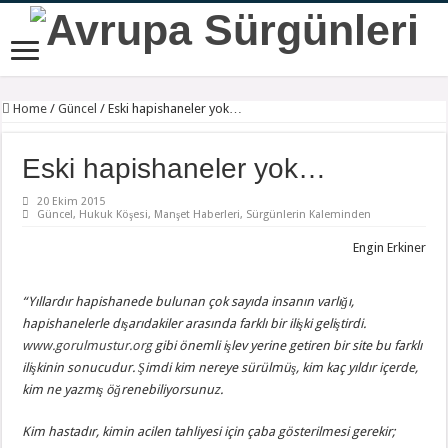
Home
/
Güncel
/
Eski hapishaneler yok…
Eski hapishaneler yok…
20 Ekim 2015
Güncel
,
Hukuk Köşesi
,
Manşet Haberleri
,
Sürgünlerin Kaleminden
Engin Erkiner
“Yıllardır hapishanede bulunan çok sayıda insanın varlığı,
hapishanelerle dışarıdakiler arasında farklı bir ilişki geliştirdi.
www.gorulmustur.org
gibi önemli işlev yerine getiren bir site bu farklı
ilişkinin sonucudur. Şimdi kim nereye sürülmüş, kim kaç yıldır içerde,
kim ne yazmış öğrenebiliyorsunuz.
Kim hastadır, kimin acilen tahliyesi için çaba gösterilmesi gerekir;