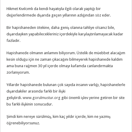
Hikmet Kıvılcımlı da kendi hayatıyla ilgili olarak yaptığı bir
değerlendirmede dışarıda geçen yıllarının azlığından söz eder.
Bir hapishaneden ötekine, daha geniş olanına tahliye olsanız bile,
dışarıdayken yapabilecekleriniz içerdekiyle karşılaştırılamayacak kadar
fazladır.
Hapishanede olmanın anlamını biliyorum. Üstelik de müebbet alacağım
kesin olduğu için ne zaman çıkacağını bilmeyerek hapishanede kaldım
ama buna rağmen 30 yıl içerde olmayı kafamda canlandırmakta
zorlanıyorum.
Yıllardır hapishanede bulunan çok sayıda insanın varlığı, hapishanelerle
dışarıdakiler arasında farklı bir ilişki
geliştirdi.
www.gorulmustur.org
gibi önemli işlev yerine getiren bir site
bu farklı ilişkinin sonucudur.
Şimdi kim nereye sürülmüş, kim kaç yıldır içerde, kim ne yazmış
öğrenebiliyorsunuz.