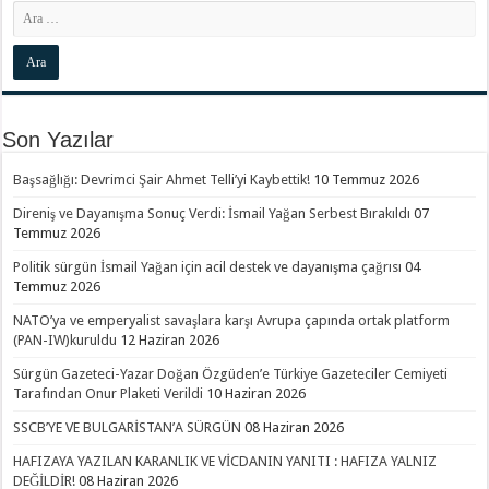
Son Yazılar
Başsağlığı: Devrimci Şair Ahmet Telli’yi Kaybettik!
10 Temmuz 2026
Direniş ve Dayanışma Sonuç Verdi: İsmail Yağan Serbest Bırakıldı
07
Temmuz 2026
Politik sürgün İsmail Yağan için acil destek ve dayanışma çağrısı
04
Temmuz 2026
NATO’ya ve emperyalist savaşlara karşı Avrupa çapında ortak platform
(PAN-IW)kuruldu
12 Haziran 2026
Sürgün Gazeteci-Yazar Doğan Özgüden’e Türkiye Gazeteciler Cemiyeti
Tarafından Onur Plaketi Verildi
10 Haziran 2026
SSCB’YE VE BULGARİSTAN’A SÜRGÜN
08 Haziran 2026
HAFIZAYA YAZILAN KARANLIK VE VİCDANIN YANITI : HAFIZA YALNIZ
DEĞİLDİR!
08 Haziran 2026