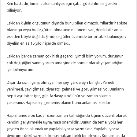
Kim hastadır, kimin acilen tahliyesi için çaba gösterilmesi gerekir;
biliniyor.
Eskiden kişinin örgütünün dışında bunu bilen olmazdı. Yıllardır hapiste
olanın şu veya bu örgütten olmasının ne önemi var, denilebilir ama
eskiden böyle değildi. Şimdi örgütler üzerinde bir ortaklık bulunuyor:
diyelim en az 15 yıldır içerde olmak…
Eskiden içerde zaman çok hızlı geçerdi. Şimdi bilmiyorum, durumun
çok değiştiğini sanmıyorum ama yine de somut olarak yaşamadığım
için bilmiyorum.
Dışarıda sizin için iş olmayan her şey içerde ayrı bir iştir. Yemek
yenilmesi, çay içilmesi, ziyaretçi gelmesi ve görüşülmesi vd. Bunların
hepsi ayrı birer iştir, gün fazlasıyla bölünür ve zaman sıkıntısı
çekersiniz. Hapse hiç girmemiş olanın bunu anlaması zordur.
Hapishanede bu kadar uzun zaman kalındığında kişinin düzenli olarak
kendini geliştirmekle uğraşması önemlidir. Bunun da temel yolu her
şeyden önce okumak ve yapılabiliyorsa yazmaktır. Yapılabiliyorsa
diyorum çünkü yazmak, konuşmaktan farklı bir işlevdir. Konuşmak da