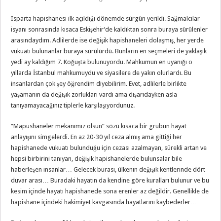
Isparta hapishanesi ilk açıldığı dönemde sürgün yerildi. Sağmalcılar
isyanı sonrasında kısaca Eskişehir’de kaldıktan sonra buraya sürülenler
arasındaydım. Adlilerde ise değişik hapishaneleri dolaşmış, her yerde
vukuatı bulunanlar buraya sürülürdü. Bunların en seçmeleri de yaklaşık
yedi ay kaldığım 7. Koğuşta bulunuyordu. Mahkumun en uyanığı o
yıllarda İstanbul mahkumuydu ve siyasilere de yakın olurlardı. Bu
insanlardan çok şey öğrendim diyebilirim. Evet, adlilerle birlikte
yaşamanın da değişik zorlukları vardı ama dışarıdayken asla
tanıyamayacağınız tiplerle karşılaşıyordunuz.
“Mapushaneler mekanımız olsun” sözü kısaca bir grubun hayat
anlayışını simgelerdi. En az 20-30 yıl ceza almış ama gittiği her
hapishanede vukuatı bulunduğu için cezası azalmayan, sürekli artan ve
hepsi birbirini tanıyan, değişik hapishanelerde bulunsalar bile
haberleşen insanlar… Gelecek burası, ülkenin değişik kentlerinde dört
duvar arası… Buradaki hayatın da kendine göre kuralları bulunur ve bu
kesim içinde hayatı hapishanede sona erenler az değildir. Genellikle de
hapishane içindeki hakimiyet kavgasında hayatlarını kaybederler…