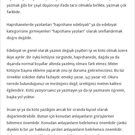
yazmak gibi bir çeşit düşünceyi ifade tarzı olmakla birlikte, yazmak çok
farklıdır.
Hapishanelerde yazılanları “hapishane edebiyatı” ya da edebiyat
kategorisine girmeyenleri “hapishane yazıları” olarak sınıflandırmak
doğru değildir.
Edebiyat ve genel olarak yazının değişik çeşitleri iyi ve kötü olmak üzere
ikiye ayrılır. Bir öykü kötüyse sürgünde, hapishanede, dağda ya da
dışarıda normal koşullar altında yazılmış olması fark etmez. Metin
kötüyse başına ekleme yaparak onu iyi duruma getiremezsiniz. Bu tür
örnekler eskiden daha fazlaydı: emekçi yazar, işçi yazar vd. Okuru
nerede bulunduğunuz ve mesleğiniz değil, ürettiğiniz metnin kalitesi
ilgilendirir. Kötü yazıyorsanız ya yazmayın ya da iyi yazmasını öğrenin,
başka yol yoktur.
İnsan iyi ya da kötü yazdığını ancak bir oranda kişisel olarak
değerlendirebilir. Bunun için konudan anlayanların görüşlerinin
bilinmesi önemlidir. Konudan anlayanların belirlemesi önemlidir çünkü
diyelim ki bir şiir hakkında şiirden anlayanların belirlemesi önemlidir.