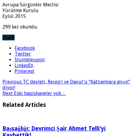
Avrupa Sürgünler Meclisi
Yürütme Kurulu
Eylül 2015
299 kez okundu.
Share
Facebook
Twitter
Stumbleupon
LinkedIn
Pinterest
Previous
TC devleti, Recep’i ve Davut’u “Katliamlara alışın”
diyor!
Next
Eski hapishaneler yok…
Related Articles
Başsağlığı: Devrimci Şair Ahmet Telli’yi
Kaybettik!