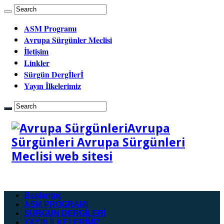
ASM Programı
Avrupa Sürgünler Meclisi
İletişim
Linkler
Sürgün Dergİlerİ
Yayın İlkelerimiz
Avrupa
Sürgünleri Avrupa Sürgünleri
Meclisi web sitesi
Başlangıç
ASM PROGRAMI
SÜRGÜN DERGİLERİ
YAYIN İLKELERİMİZ