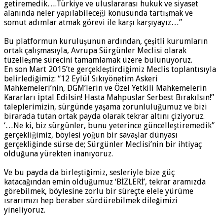
getiremedik….Türkiye ve uluslararası hukuk ve siyaset
alanında neler yapılabileceği konusunda tartışmak ve
somut adımlar atmak görevi ile karşı karşıyayız…”
Bu platformun kuruluşunun ardından, çeşitli kurumların
ortak çalışmasıyla, Avrupa Sürgünler Meclisi olarak
tüzelleşme sürecini tamamlamak üzere bulunuyoruz.
En son Mart 2015’te gerçekleştirdiğimiz Meclis toplantısıyla
belirlediğimiz: “12 Eylül Sıkıyönetim Askeri
Mahkemeleri’nin, DGM’lerin ve Özel Yetkili Mahkemelerin
Kararları İptal Edilsin! Hasta Mahpuslar Serbest Bırakılsın!”
taleplerimizin, sürgünde yaşama zorunluluğumuz ve bizi
birarada tutan ortak payda olarak tekrar altını çiziyoruz.
‘…Ne ki, biz sürgünler, bunu yeterince güncelleştiremedik”
gerçekliğimiz, böylesi yoğun bir savaşlar dünyası
gerçekliğinde sürse de; Sürgünler Meclisi’nin bir ihtiyaç
olduğuna yürekten inanıyoruz.
Ve bu payda da birleştiğimiz, sesleriyle bize güç
katacağından emin olduğumuz ‘BİZLERİ’, tekrar aramızda
görebilmek, böylesine zorlu bir süreçte elele yürüme
ısrarımızı hep beraber sürdürebilmek dileğimizi
yineliyoruz.