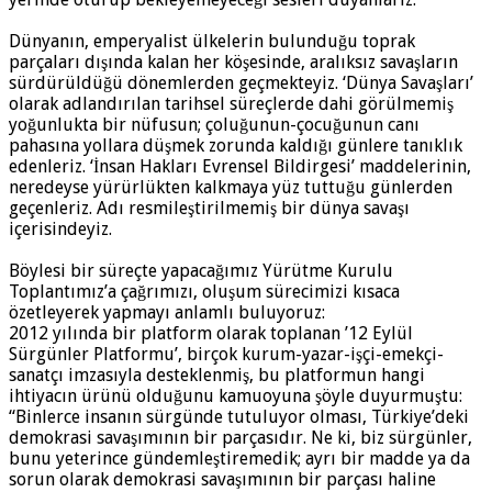
Dünyanın, emperyalist ülkelerin bulunduğu toprak
parçaları dışında kalan her köşesinde, aralıksız savaşların
sürdürüldüğü dönemlerden geçmekteyiz. ‘Dünya Savaşları’
olarak adlandırılan tarihsel süreçlerde dahi görülmemiş
yoğunlukta bir nüfusun; çoluğunun-çocuğunun canı
pahasına yollara düşmek zorunda kaldığı günlere tanıklık
edenleriz. ‘İnsan Hakları Evrensel Bildirgesi’ maddelerinin,
neredeyse yürürlükten kalkmaya yüz tuttuğu günlerden
geçenleriz. Adı resmileştirilmemiş bir dünya savaşı
içerisindeyiz.
Böylesi bir süreçte yapacağımız Yürütme Kurulu
Toplantımız’a çağrımızı, oluşum sürecimizi kısaca
özetleyerek yapmayı anlamlı buluyoruz:
2012 yılında bir platform olarak toplanan ’12 Eylül
Sürgünler Platformu’, birçok kurum-yazar-işçi-emekçi-
sanatçı imzasıyla desteklenmiş, bu platformun hangi
ihtiyacın ürünü olduğunu kamuoyuna şöyle duyurmuştu:
“Binlerce insanın sürgünde tutuluyor olması, Türkiye’deki
demokrasi savaşımının bir parçasıdır. Ne ki, biz sürgünler,
bunu yeterince gündemleştiremedik; ayrı bir madde ya da
sorun olarak demokrasi savaşımının bir parçası haline