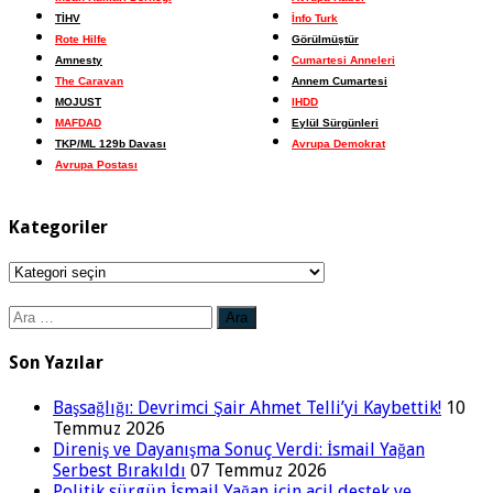
TİHV
İnfo Turk
Rote Hilfe
Görülmüştür
Amnesty
Cumartesi Anneleri
The Caravan
Annem Cumartesi
MOJUST
IHDD
MAFDAD
Eylül Sürgünleri
TKP/ML 129b Davası
Avrupa Demokrat
Avrupa Postası
Kategoriler
Kategoriler
Arama:
Son Yazılar
Başsağlığı: Devrimci Şair Ahmet Telli’yi Kaybettik!
10
Temmuz 2026
Direniş ve Dayanışma Sonuç Verdi: İsmail Yağan
Serbest Bırakıldı
07 Temmuz 2026
Politik sürgün İsmail Yağan için acil destek ve