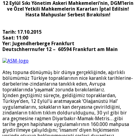
12 Eylül Sıkı Yönetim Askeri Mahkemeleri’nin, DGM’lerin
ve Özel Yetkili Mahkemelerin Kararları İptal Edilsin!
Hasta Mahpuslar Serbest Bırakılsın!
Tarih: 17.10.2015
Saat: 11:00
Yer: Jugendherberge Frankfurt
Deutschherrnufer 12 – 60594 Frankfurt am Main
Ateş topuna dönüşmüş bir dünya gerçekliğinde, ağırlıklı
bölümümüz Türkiye topraklarının nice karanlık tarihlerine-
darbelerine-zindanlarına tanıklık eden, Avrupa
topraklarında ‘yaşamak’ zorunda bırakılanlarız.
İçinden geçtiğimiz süreçte, geldiğimiz topraklardan,
Türkiye’den, 12 Eylül’ü aratmayacak ‘Olağanüstü Hal’
uygulamalarını, sokakların kan deryasına çevirildiğini,
zindanların tıklım tıklım doldurulduğunu, 30 yıl gibi bir
ara geçmesine rağmen Diyarbakır-Mamak-Metris…gibi
tarihe geçen hapishane uygulamalırının 160.000 mahpusa
giydirilmeye çalışıldığını; ‘insanım’ diyen hiçkimsenin
yerinde oturup bekleyemeyeceği sesleri duyanlarız.