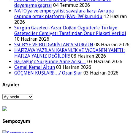
dayanışma çağrısı
04 Temmuz 2026
NATO’ya ve emperyalist savaşlara karşı Avrupa
çapında ortak platform (PAN-IW)kuruldu
12 Haziran
2026
Sürgün Gazeteci-Yazar Doğan Özgüden’e Türkiye
Gazeteciler Cemiyeti Tarafından Onur Plaketi Verildi
10 Haziran 2026
SSCB’YE VE BULGARİSTAN’A SÜRGÜN
08 Haziran 2026
HAFIZAYA YAZILAN KARANLIK VE VİCDANIN YANITI :
HAFIZA YALNIZ DEĞİLDİR!
08 Haziran 2026
Başsağlığı: Sürgünde Anne Acısı…
03 Haziran 2026
Cemal Kemal Altun
03 Haziran 2026
GÖÇMEN KUŞLARI!…/ Ozan Şiar
03 Haziran 2026
Arşivler
Arşivler
Sempozyum