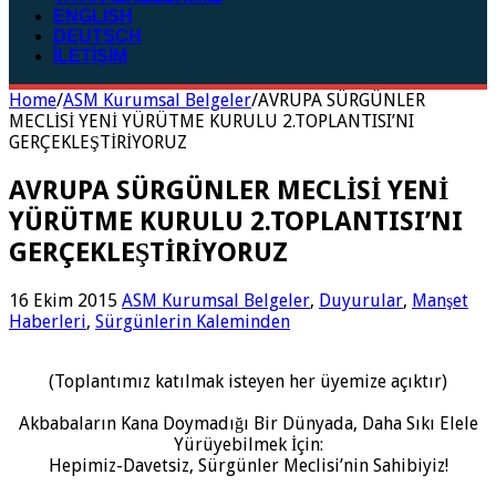
ENGLISH
DEUTSCH
İLETİŞİM
Home
/
ASM Kurumsal Belgeler
/
AVRUPA SÜRGÜNLER
MECLİSİ YENİ YÜRÜTME KURULU 2.TOPLANTISI’NI
GERÇEKLEŞTİRİYORUZ
AVRUPA SÜRGÜNLER MECLİSİ YENİ
YÜRÜTME KURULU 2.TOPLANTISI’NI
GERÇEKLEŞTİRİYORUZ
16 Ekim 2015
ASM Kurumsal Belgeler
,
Duyurular
,
Manşet
Haberleri
,
Sürgünlerin Kaleminden
(Toplantımız katılmak isteyen her üyemize açıktır)
Akbabaların Kana Doymadığı Bir Dünyada, Daha Sıkı Elele
Yürüyebilmek İçin:
Hepimiz-Davetsiz, Sürgünler Meclisi’nin Sahibiyiz!