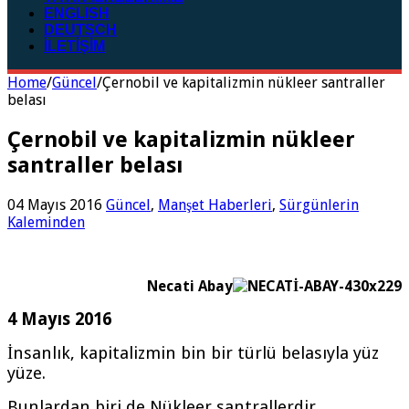
ENGLISH
DEUTSCH
İLETİŞİM
Home
/
Güncel
/
Çernobil ve kapitalizmin nükleer santraller
belası
Çernobil ve kapitalizmin nükleer
santraller belası
04 Mayıs 2016
Güncel
,
Manşet Haberleri
,
Sürgünlerin
Kaleminden
Necati Abay
4 Mayıs 2016
İnsanlık, kapitalizmin bin bir türlü belasıyla yüz
yüze.
Bunlardan biri de Nükleer santrallerdir.