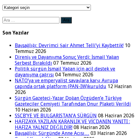
Kategoriler
Arama:
Son Yazılar
Başsağlığı: Devrimci Şair Ahmet Telli’yi Kaybettik!
10
Temmuz 2026
Direniş ve Dayanışma Sonuç Verdi: İsmail Yağan
Serbest Bırakıldı
07 Temmuz 2026
Politik sürgün İsmail Yağan için acil destek ve
dayanışma çağrısı
04 Temmuz 2026
NATO’ya ve emperyalist savaşlara karşı Avrupa
çapında ortak platform (PAN-IW)kuruldu
12 Haziran
2026
Sürgün Gazeteci-Yazar Doğan Özgüden’e Türkiye
Gazeteciler Cemiyeti Tarafından Onur Plaketi Verildi
10 Haziran 2026
SSCB’YE VE BULGARİSTAN’A SÜRGÜN
08 Haziran 2026
HAFIZAYA YAZILAN KARANLIK VE VİCDANIN YANITI :
HAFIZA YALNIZ DEĞİLDİR!
08 Haziran 2026
Başsağlığı: Sürgünde Anne Acısı…
03 Haziran 2026