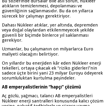
Bu sözlerinde dursalar bile asıl sorun, nükleer
atıkların temizlenmesi, depolanması ve
güvenliğinin sağlanmasıdır. Bu da on yıllarca
sürecek bir çalışmayı gerektiriyor.
Dahası Nükleer atıklar, yer altında, depremden
veya doğal olaylardan etkilenmeyecek şekilde
güvenli bir biçimde binlerce yıl saklanması
gerekiyor.
Uzmanlar, bu çalışmanın on milyarlarca Euro
maliyeti olacağını belirtiyor.
On yıllardır bu enerjiden kâr eden Nükleer enerji
tekelleri, ortaya çıkacak ek “riziko giderleri”nin
sadece üçte birini yani 23 milyar Euroyu ödeyerek
sorumluluktan kurtulma peşindeler.
AB
emperyalistlerinin “hapçı” çözümü
Aç gözlü, yağmacı, talancı AB emperyalistleri
Nükleer enerji santralleri konusunda kalıcı çözüm
yerine, palyatif tedbirlerle ve sürece yayma