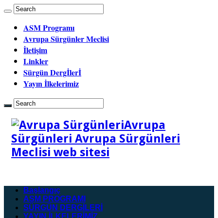
ASM Programı
Avrupa Sürgünler Meclisi
İletişim
Linkler
Sürgün Dergİlerİ
Yayın İlkelerimiz
Avrupa
Sürgünleri Avrupa Sürgünleri
Meclisi web sitesi
Başlangıç
ASM PROGRAMI
SÜRGÜN DERGİLERİ
YAYIN İLKELERİMİZ