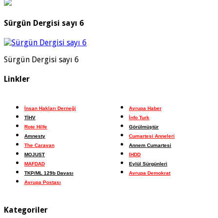
Sürgün Dergisi sayı 6
Sürgün Dergisi sayı 6
Linkler
İnsan Hakları Derneği
Avrupa Haber
TİHV
İnfo Turk
Rote Hilfe
Görülmüştür
Amnesty
Cumartesi Anneleri
The Caravan
Annem Cumartesi
MOJUST
IHDD
MAFDAD
Eylül Sürgünleri
TKP/ML 129b Davası
Avrupa Demokrat
Avrupa Postası
Kategoriler