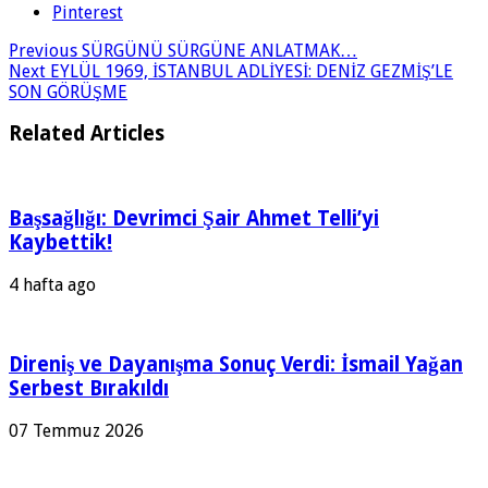
Pinterest
Previous
SÜRGÜNÜ SÜRGÜNE ANLATMAK…
Next
EYLÜL 1969, İSTANBUL ADLİYESİ: DENİZ GEZMİŞ’LE
SON GÖRÜŞME
Related Articles
Başsağlığı: Devrimci Şair Ahmet Telli’yi
Kaybettik!
4 hafta ago
Direniş ve Dayanışma Sonuç Verdi: İsmail Yağan
Serbest Bırakıldı
07 Temmuz 2026