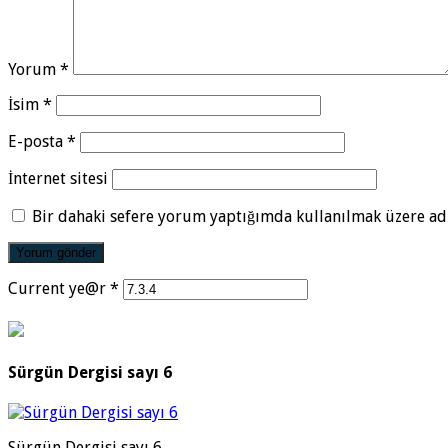
Yorum
*
İsim
*
E-posta
*
İnternet sitesi
Bir dahaki sefere yorum yaptığımda kullanılmak üzere adı
Current ye@r
*
Sürgün Dergisi sayı 6
Sürgün Dergisi sayı 6