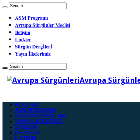
ASM Programı
Avrupa Sürgünler Meclisi
İletişim
Linkler
Sürgün Dergİlerİ
Yayın İlkelerimiz
Avrupa Sürgünler
Başlangıç
ASM PROGRAMI
SÜRGÜN DERGİLERİ
YAYIN İLKELERİMİZ
ENGLISH
DEUTSCH
İLETİŞİM