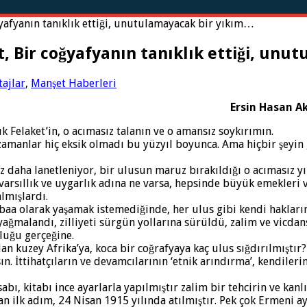
yafyanın tanıklık ettiği, unutulamayacak bir yıkım…
, Bir coğyafyanın tanıklık ettiği, un
tajlar
,
Manşet Haberleri
Ersin Hasan A
k Felaket’in, o acımasız talanın ve o amansız soykırımın.
ğı zamanlar hiç eksik olmadı bu yüzyıl boyunca. Ama hiçbir şeyi
 daha lanetleniyor, bir ulusun maruz bırakıldığı o acımasız yı
rsıllık ve uygarlık adına ne varsa, hepsinde büyük emekleri ve 
lmışlardı.
tebaa olarak yaşamak istemediğinde, her ulus gibi kendi hakla
ağmalandı, zilliyeti sürgün yollarına sürüldü, zalim ve vicdan
luğu gerçeğine.
 kuzey Afrika’ya, koca bir coğrafyaya kaç ulus sığdırılmıştır?
ın. İttihatçıların ve devamcılarının ‘etnik arındırma’, kendile
bı, kitabı ince ayarlarla yapılmıştır zalim bir tehcirin ve kanl
ilk adım, 24 Nisan 1915 yılında atılmıştır. Pek çok Ermeni ayd