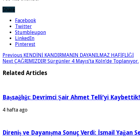
Share
Facebook
Twitter
Stumbleupon
LinkedIn
Pinterest
Previous
KENDİNİ KANDIRMANIN DAYANILMAZ HAFİFLİĞİ
Next
ÇAĞRIMIZDIR! Sürgünler 4 Mayıs’ta Köln’de Toplanıyor.
Related Articles
Başsağlığı: Devrimci Şair Ahmet Telli’yi Kaybettik!
4 hafta ago
Direniş ve Dayanışma Sonuç Verdi: İsmail Yağan Se