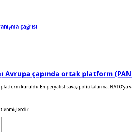
yanışma çağrısı
rşı Avrupa çapında ortak platform (PA
 platform kuruldu Emperyalist savaş politikalarına, NATO’ya 
etlenmişlerdir