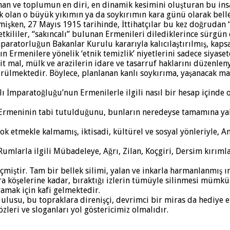
anan ve toplumun en diri, en dinamik kesimini oluşturan bu insan
 olan o büyük yıkımın ya da soykırımın kara günü olarak belle
işken, 27 Mayıs 1915 tarihinde, İttihatçılar bu kez doğrudan 
etkililer, “sakıncalı” bulunan Ermenileri dilediklerince sürgün
mparatorluğun Bakanlar Kurulu kararıyla kalıcılaştırılmış, kaps
ın Ermenilere yönelik ‘etnik temizlik’ niyetlerini sadece siyase
it mal, mülk ve arazilerin idare ve tasarruf haklarını düzenle
ülmektedir. Böylece, planlanan kanlı soykırıma, yaşanacak mal-m
ı İmparatoğluğu’nun Ermenilerle ilgili nasıl bir hesap içinde
a Ermeninin tabi tutulduğunu, bunların neredeyse tamamına yak
yok etmekle kalmamış, iktisadi, kültürel ve sosyal yönleriyle,
umlarla ilgili Mübadeleye, Ağrı, Zilan, Koçgiri, Dersim kırımlar
iştir. Tam bir bellek silimi, yalan ve inkarla harmanlanmış ırkç
a köşelerine kadar, bıraktığı izlerin tümüyle silinmesi mümkü
mak için kafi gelmektedir.
ulusu, bu topraklara direnişçi, devrimci bir miras da hediye et
eri ve sloganları yol göstericimiz olmalıdır.