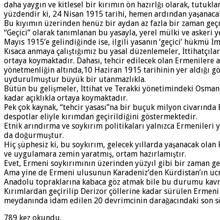
daha yaygın ve kitlesel bir kırımın ön hazırlğı olarak, tutukl
yüzdendir ki, 24 Nisan 1915 tarihi, hemen ardından yaşanacak
Bu kıyımın üzerinden henüz bir aydan az fazla bir zaman geçm
“Geçici” olarak tanımlanan bu yasayla, yerel mülki ve askeri y
Mayıs 1915’e gelindiğinde ise, ilgili yasanın ‘geçici’ hükmü İ
Kısaca anmaya çalıştığımız bu yasal düzenlemeler, İttihatçılar
ortaya koymaktadır. Dahası, tehcir edilecek olan Ermenilere a
yönetmenliğin altında,10 Haziran 1915 tarihinin yer aldığı gör
uydurulmuştur büyük bir utanmazlıkla.
Bütün bu gelişmeler, İttihat ve Terakki yönetimindeki Osmanl
kadar açıklıkla ortaya koymaktadır.
Pek çok kaynak, “tehcir yasası”na bir buçuk milyon civarınd
despotlar eliyle kırımdan geçirildiğini göstermektedir.
Etnik arındırma ve soykırım politikaları yalnızca Ermenileri 
da doğurmuştur.
Hiç şüphesiz ki, bu soykırım, gelecek yıllarda yaşanacak olan R
ve uygulamara zemin yaratmış, ortam hazırlamıştır.
Evet, Ermeni soykırımının üzerinden yüzyıl gibi bir zaman geçm
Ama yine de Ermeni ulusunun Karadeniz’den Kürdistan’ın ucr
Anadolu topraklarına kabaca göz atmak bile bu durumu kavra
Kırımlardan geçirilip Derizor çöllerine kadar sürülen Ermeni 
meydanında idam edilen 20 devrimcinin darağacındaki son sözl
789 kez okundu.