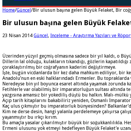
Home
/
Güncel
/
Bir ulusun başına gelen Büyük Felaket, Bir coğ
Bir ulusun başına gelen Büyük Felaket
23 Nisan 2014
Güncel
,
İnceleme - Araştırma Yazıları ve Röpor
Üzerinden yüzyıl geçmiş olmasına sadece bir yıl kaldı, o Büyü
Dillerin lal olduğu, kulakların tıkandığı, gözlerin kapatıldı
çoraklaştırılmış bir coğrafyanın kaderini değiştirmeye.
İşte, bugün vicdanlarda bir kez daha mahkum ediliyor, bir kez
Anadolu’nun en eski halklarındadı Ermenler. Bu topraklarda va
Neredeyse bin yıl boyunca esaret altında yaşamak zorunda ka
Fetihlerle var olabilmiş bir imparatorluğun sultası altında 
yazgısına amansız bir yokediliş düştü bu halkın. Malı-mülkü y
Açıp tarih kitaplarını bakabiliriz yeniden, Osmanlı İmparator
Kaç ulus çıkmıştır bu imparatorluk bünyesinden? Balkanlar’dan
Kim ne derse desin, hangi yalanla perdelemeye çalışırsa çalışs
yaşanmıştır bu ırkçı kırım.
Bu amaçla yasalar çıkarılmıştır büyük bir soğukkanlılıkla. Hesa
Ermeni ulusunu yok etmeyi hedefleyen Büyük Felaket’e uzanan 