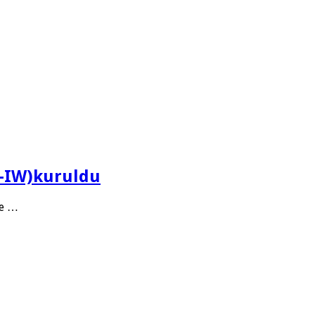
N-IW)kuruldu
ve …