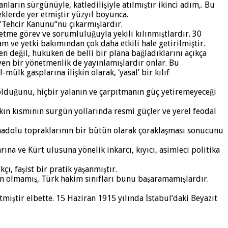
ların sürgünüyle, katledilişiyle atılmıştır ikinci adım,. Bu
klerde yer etmiştir yüzyıl boyunca.
“Tehcir Kanunu”nu çıkarmışlardır.
 etme görev ve sorumluluğuyla yekili kılınmıştlardır. 30
am ve yetki bakımından çok daha etkili hale getirilmiştir.
ten değil, hukuken de belli bir plana bağladıklarını açıkça
nyen bir yönetmenlik de yayınlamışlardır onlar. Bu
ülk gasplarına ilişkin olarak, ‘yasal’ bir kılıf
 olduğunu, hiçbir yalanın ve çarpıtmanın güç yetiremeyeceği
ın kısmının surgün yollarında resmi güçler ve yerel feodal
 Anadolu topraklarının bir bütün olarak çoraklaşması sonucunu
ına ve Kürt ulusuna yönelik inkarcı, kıyıcı, asimleci politika
ı, faşist bir pratik yaşanmıştır.
n olmamış, Türk hakim sınıfları bunu başaramamışlardır.
miştir elbette. 15 Haziran 1915 yılında İstabul’daki Beyazıt