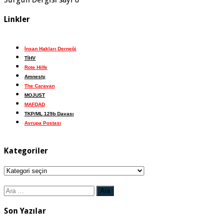
Linkler
İnsan Hakları Derneği
TİHV
Rote Hilfe
Amnesty
The Caravan
MOJUST
MAFDAD
TKP/ML 129b Davası
Avrupa Postası
Kategoriler
Kategoriler
Arama:
Son Yazılar