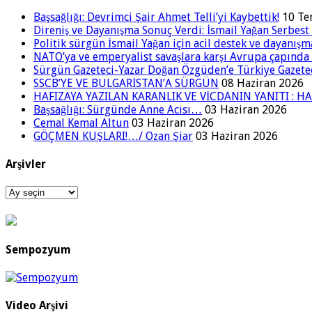
Başsağlığı: Devrimci Şair Ahmet Telli’yi Kaybettik!
10 T
Direniş ve Dayanışma Sonuç Verdi: İsmail Yağan Serbest 
Politik sürgün İsmail Yağan için acil destek ve dayanışm
NATO’ya ve emperyalist savaşlara karşı Avrupa çapınd
Sürgün Gazeteci-Yazar Doğan Özgüden’e Türkiye Gazetec
SSCB’YE VE BULGARİSTAN’A SÜRGÜN
08 Haziran 2026
HAFIZAYA YAZILAN KARANLIK VE VİCDANIN YANITI : HA
Başsağlığı: Sürgünde Anne Acısı…
03 Haziran 2026
Cemal Kemal Altun
03 Haziran 2026
GÖÇMEN KUŞLARI!…/ Ozan Şiar
03 Haziran 2026
Arşivler
Arşivler
Sempozyum
Video Arşivi