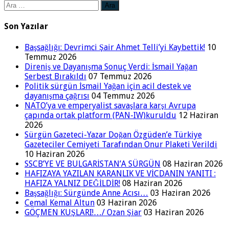
Arama:
Son Yazılar
Başsağlığı: Devrimci Şair Ahmet Telli’yi Kaybettik!
10
Temmuz 2026
Direniş ve Dayanışma Sonuç Verdi: İsmail Yağan
Serbest Bırakıldı
07 Temmuz 2026
Politik sürgün İsmail Yağan için acil destek ve
dayanışma çağrısı
04 Temmuz 2026
NATO’ya ve emperyalist savaşlara karşı Avrupa
çapında ortak platform (PAN-IW)kuruldu
12 Haziran
2026
Sürgün Gazeteci-Yazar Doğan Özgüden’e Türkiye
Gazeteciler Cemiyeti Tarafından Onur Plaketi Verildi
10 Haziran 2026
SSCB’YE VE BULGARİSTAN’A SÜRGÜN
08 Haziran 2026
HAFIZAYA YAZILAN KARANLIK VE VİCDANIN YANITI :
HAFIZA YALNIZ DEĞİLDİR!
08 Haziran 2026
Başsağlığı: Sürgünde Anne Acısı…
03 Haziran 2026
Cemal Kemal Altun
03 Haziran 2026
GÖÇMEN KUŞLARI!…/ Ozan Şiar
03 Haziran 2026