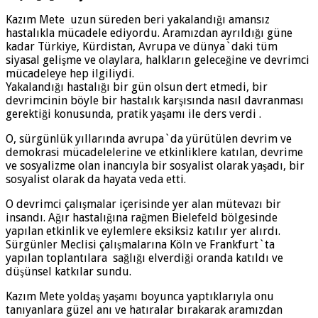
Kazım Mete uzun süreden beri yakalandığı amansız
hastalıkla mücadele ediyordu. Aramızdan ayrıldığı güne
kadar Türkiye, Kürdistan, Avrupa ve dünya`daki tüm
siyasal gelişme ve olaylara, halkların geleceğine ve devrimci
mücadeleye hep ilgiliydi.
Yakalandığı hastalığı bir gün olsun dert etmedi, bir
devrimcinin böyle bir hastalık karşısında nasıl davranması
gerektiği konusunda, pratik yaşamı ile ders verdi .
O, sürgünlük yıllarında avrupa`da yürütülen devrim ve
demokrasi mücadelelerine ve etkinliklere katılan, devrime
ve sosyalizme olan inancıyla bir sosyalist olarak yaşadı, bir
sosyalist olarak da hayata veda etti.
O devrimci çalışmalar içerisinde yer alan mütevazı bir
insandı. Ağır hastalığına rağmen Bielefeld bölgesinde
yapılan etkinlik ve eylemlere eksiksiz katılır yer alırdı.
Sürgünler Meclisi çalışmalarına Köln ve Frankfurt`ta
yapılan toplantılara sağlığı elverdiği oranda katıldı ve
düşünsel katkılar sundu.
Kazım Mete yoldaş yaşamı boyunca yaptıklarıyla onu
tanıyanlara güzel anı ve hatıralar bırakarak aramızdan