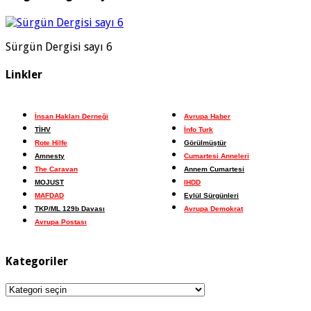
Sürgün Dergisi sayı 6
Linkler
İnsan Hakları Derneği
Avrupa Haber
TİHV
İnfo Turk
Rote Hilfe
Görülmüştür
Amnesty
Cumartesi Anneleri
The Caravan
Annem Cumartesi
MOJUST
IHDD
MAFDAD
Eylül Sürgünleri
TKP/ML 129b Davası
Avrupa Demokrat
Avrupa Postası
Kategoriler
Kategoriler