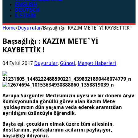
ENGLISH
DEUTSCH
İLETİŞİM
Home
/
Duyurular
/
Başsağlığı : KAZIM METE`Yİ KAYBETTİK !
Başsağlığı : KAZIM METE`Yİ
KAYBETTİK !
04 Eylül 2017
Duyurular
,
Güncel
,
Manşet Haberleri
Avrupa Sürgünler Meclisimizin üyesi ve bir dönem Arşiv
Komisyonunda gönüllü görev alan Kazım Mete
yoldaşımızın dün yaşama veda ederek aramızdan
ayrıldığını üzüntüyle öğrendik.
Başta eşi, çocukları olmak üzere tüm ailesinin,
dostlarının, yoldaşlarının acılarını paylaşıyor,
başsağlığı diliyoruz.