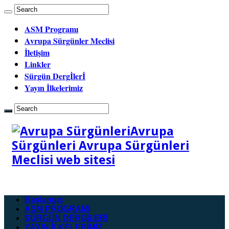
ASM Programı
Avrupa Sürgünler Meclisi
İletişim
Linkler
Sürgün Dergİlerİ
Yayın İlkelerimiz
Avrupa
Sürgünleri Avrupa Sürgünleri
Meclisi web sitesi
Başlangıç
ASM PROGRAMI
SÜRGÜN DERGİLERİ
YAYIN İLKELERİMİZ