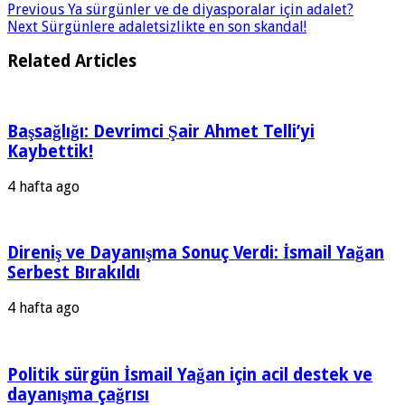
Previous
Ya sürgünler ve de diyasporalar için adalet?
Next
Sürgünlere adaletsizlikte en son skandal!
Related Articles
Başsağlığı: Devrimci Şair Ahmet Telli’yi
Kaybettik!
4 hafta ago
Direniş ve Dayanışma Sonuç Verdi: İsmail Yağan
Serbest Bırakıldı
4 hafta ago
Politik sürgün İsmail Yağan için acil destek ve
dayanışma çağrısı