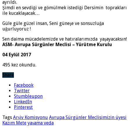
ayrıldı.
Şimdi en sevdiği ve gömülmek istediği Dersimin toprakları
ile kucaklaşacak…
Güle güle güzel insan, Seni güneşe ve sonsuzluğa
uğurluyoruz !
Sen daima mücadelemizde ve hatıralarımızda yaşayacaksın!
ASM- Avrupa Sürgünler Meclisi – Yürütme Kurulu
04 Eylül 2017
495 kez okundu.
Share
Facebook
Twitter
Stumbleupon
LinkedIn
Pinterest
Tags
Arşiv Komisyonu
Avrupa Sürgünler Meclisimizin üyesi
Kazım Mete
yaşama veda