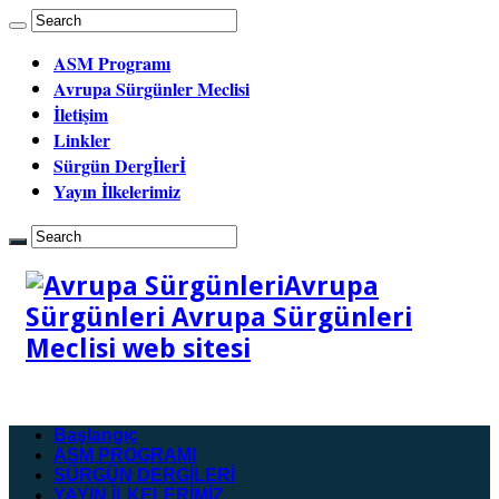
ASM Programı
Avrupa Sürgünler Meclisi
İletişim
Linkler
Sürgün Dergİlerİ
Yayın İlkelerimiz
Avrupa
Sürgünleri Avrupa Sürgünleri
Meclisi web sitesi
Başlangıç
ASM PROGRAMI
SÜRGÜN DERGİLERİ
YAYIN İLKELERİMİZ