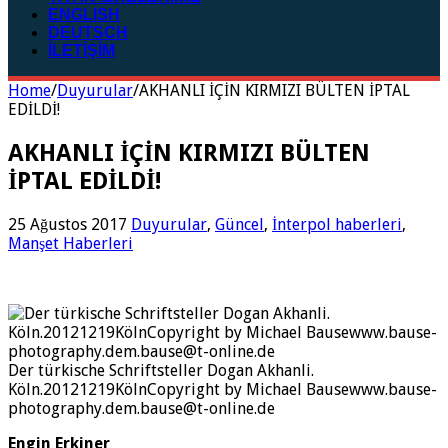
ENGLISH
DEUTSCH
İLETİŞİM
Home
/
Duyurular
/
AKHANLI İÇİN KIRMIZI BÜLTEN İPTAL
EDİLDİ!
AKHANLI İÇİN KIRMIZI BÜLTEN
İPTAL EDİLDİ!
25 Ağustos 2017
Duyurular
,
Güncel
,
İnterpol haberleri
,
Manşet Haberleri
Der türkische Schriftsteller Dogan Akhanli.
Köln.20121219KölnCopyright by Michael Bausewww.bause-
photography.dem.bause@t-online.de
Engin Erkiner