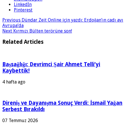
LinkedIn
Pinterest
Previous
Dündar Zeit Online için yazdı: Erdoğan’ın cadı avı
Avrupa’da
Next
Kırmızı Bülten terörüne son!
Related Articles
Başsağlığı: Devrimci Şair Ahmet Telli’yi
Kaybettik!
4 hafta ago
Direniş ve Dayanışma Sonuç Verdi: İsmail Yağan
Serbest Bırakıldı
07 Temmuz 2026