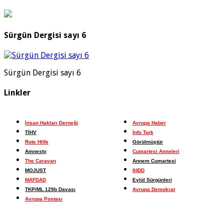
Sürgün Dergisi sayı 6
Sürgün Dergisi sayı 6
Linkler
İnsan Hakları Derneği
Avrupa Haber
TİHV
İnfo Turk
Rote Hilfe
Görülmüştür
Amnesty
Cumartesi Anneleri
The Caravan
Annem Cumartesi
MOJUST
IHDD
MAFDAD
Eylül Sürgünleri
TKP/ML 129b Davası
Avrupa Demokrat
Avrupa Postası