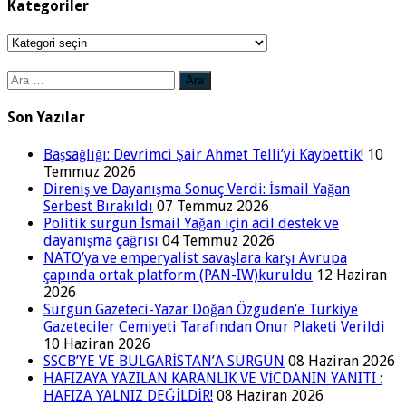
Kategoriler
Kategoriler
Arama:
Son Yazılar
Başsağlığı: Devrimci Şair Ahmet Telli’yi Kaybettik!
10
Temmuz 2026
Direniş ve Dayanışma Sonuç Verdi: İsmail Yağan
Serbest Bırakıldı
07 Temmuz 2026
Politik sürgün İsmail Yağan için acil destek ve
dayanışma çağrısı
04 Temmuz 2026
NATO’ya ve emperyalist savaşlara karşı Avrupa
çapında ortak platform (PAN-IW)kuruldu
12 Haziran
2026
Sürgün Gazeteci-Yazar Doğan Özgüden’e Türkiye
Gazeteciler Cemiyeti Tarafından Onur Plaketi Verildi
10 Haziran 2026
SSCB’YE VE BULGARİSTAN’A SÜRGÜN
08 Haziran 2026
HAFIZAYA YAZILAN KARANLIK VE VİCDANIN YANITI :
HAFIZA YALNIZ DEĞİLDİR!
08 Haziran 2026