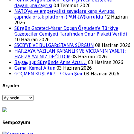
dayanışma çağrısı
04 Temmuz 2026
NATO’ya ve emperyalist savaşlara karşı Avrupa
çapında ortak platform (PAN-IW)kuruldu
12 Haziran
2026
Sürgün Gazeteci-Yazar Doğan Özgüden’e Türkiye
Gazeteciler Cemiyeti Tarafından Onur Plaketi Verildi
10 Haziran 2026
SSCB’YE VE BULGARİSTAN’A SÜRGÜN
08 Haziran 2026
HAFIZAYA YAZILAN KARANLIK VE VİCDANIN YANITI :
HAFIZA YALNIZ DEĞİLDİR!
08 Haziran 2026
Başsağlığı: Sürgünde Anne Acısı…
03 Haziran 2026
Cemal Kemal Altun
03 Haziran 2026
GÖÇMEN KUŞLARI!…/ Ozan Şiar
03 Haziran 2026
Arşivler
Arşivler
Sempozyum