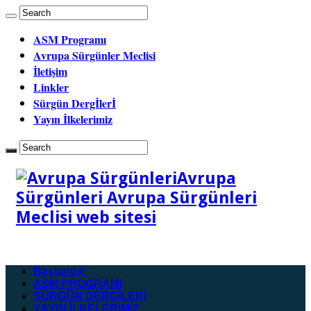
ASM Programı
Avrupa Sürgünler Meclisi
İletişim
Linkler
Sürgün Dergİlerİ
Yayın İlkelerimiz
Avrupa
Sürgünleri Avrupa Sürgünleri
Meclisi web sitesi
Başlangıç
ASM PROGRAMI
SÜRGÜN DERGİLERİ
YAYIN İLKELERİMİZ