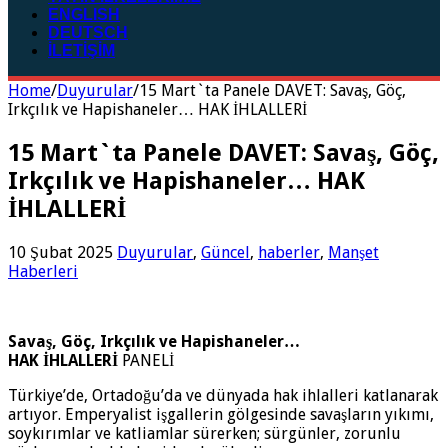
ENGLISH
DEUTSCH
İLETİŞİM
Home
/
Duyurular
/
15 Mart`ta Panele DAVET: Savaş, Göç,
Irkçılık ve Hapishaneler… HAK İHLALLERİ
15 Mart`ta Panele DAVET: Savaş, Göç,
Irkçılık ve Hapishaneler… HAK
İHLALLERİ
10 Şubat 2025
Duyurular
,
Güncel
,
haberler
,
Manşet
Haberleri
Savaş, Göç, Irkçılık ve Hapishaneler…
HAK İHLALLERİ
PANELİ
Türkiye’de, Ortadoğu’da ve dünyada hak ihlalleri katlanarak
artıyor. Emperyalist işgallerin gölgesinde savaşların yıkımı,
soykırımlar ve katliamlar sürerken; sürgünler, zorunlu