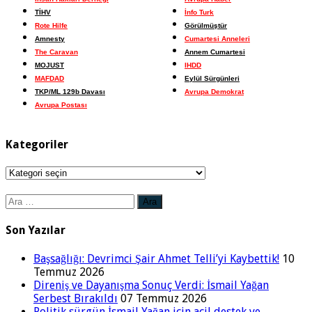
TİHV
İnfo Turk
Rote Hilfe
Görülmüştür
Amnesty
Cumartesi Anneleri
The Caravan
Annem Cumartesi
MOJUST
IHDD
MAFDAD
Eylül Sürgünleri
TKP/ML 129b Davası
Avrupa Demokrat
Avrupa Postası
Kategoriler
Kategoriler
Arama:
Son Yazılar
Başsağlığı: Devrimci Şair Ahmet Telli’yi Kaybettik!
10
Temmuz 2026
Direniş ve Dayanışma Sonuç Verdi: İsmail Yağan
Serbest Bırakıldı
07 Temmuz 2026
Politik sürgün İsmail Yağan için acil destek ve