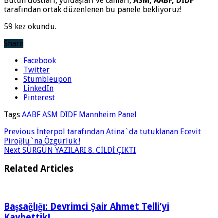
Bütün dostları, yoldaşları ve canları,
ASM, AABF, DİDF
tarafından ortak düzenlenen bu panele bekliyoruz!
59 kez okundu.
Share
Facebook
Twitter
Stumbleupon
LinkedIn
Pinterest
Tags
AABF
ASM
DIDF
Mannheim
Panel
Previous
İnterpol tarafından Atina`da tutuklanan Ecevit
Piroğlu`na Özgürlük !
Next
SÜRGÜN YAZILARI 8. CİLDİ ÇIKTI
Related Articles
Başsağlığı: Devrimci Şair Ahmet Telli’yi
Kaybettik!