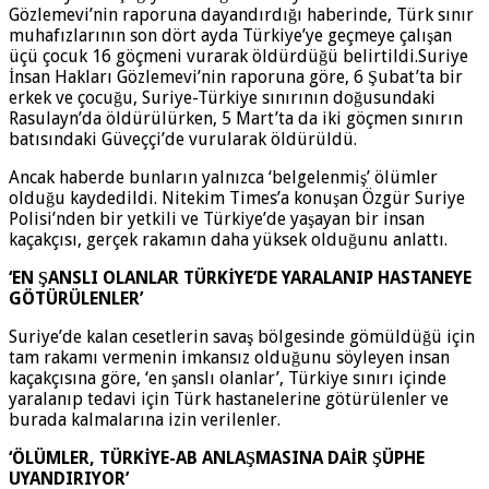
Gözlemevi’nin raporuna dayandırdığı haberinde, Türk sınır
muhafızlarının son dört ayda Türkiye’ye geçmeye çalışan
üçü çocuk 16 göçmeni vurarak öldürdüğü belirtildi.Suriye
İnsan Hakları Gözlemevi’nin raporuna göre, 6 Şubat’ta bir
erkek ve çocuğu, Suriye-Türkiye sınırının doğusundaki
Rasulayn’da öldürülürken, 5 Mart’ta da iki göçmen sınırın
batısındaki Güveççi’de vurularak öldürüldü.
Ancak haberde bunların yalnızca ‘belgelenmiş’ ölümler
olduğu kaydedildi. Nitekim Times’a konuşan Özgür Suriye
Polisi’nden bir yetkili ve Türkiye’de yaşayan bir insan
kaçakçısı, gerçek rakamın daha yüksek olduğunu anlattı.
‘EN ŞANSLI OLANLAR TÜRKİYE’DE YARALANIP HASTANEYE
GÖTÜRÜLENLER’
Suriye’de kalan cesetlerin savaş bölgesinde gömüldüğü için
tam rakamı vermenin imkansız olduğunu söyleyen insan
kaçakçısına göre, ‘en şanslı olanlar’, Türkiye sınırı içinde
yaralanıp tedavi için Türk hastanelerine götürülenler ve
burada kalmalarına izin verilenler.
‘ÖLÜMLER, TÜRKİYE-AB ANLAŞMASINA DAİR ŞÜPHE
UYANDIRIYOR’