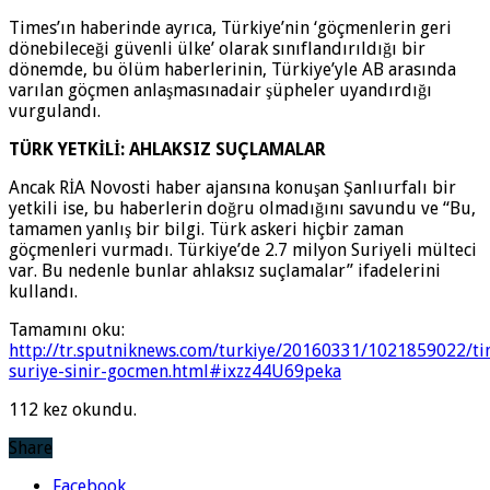
Times’ın haberinde ayrıca, Türkiye’nin ‘göçmenlerin geri
dönebileceği güvenli ülke’ olarak sınıflandırıldığı bir
dönemde, bu ölüm haberlerinin, Türkiye’yle AB arasında
varılan göçmen anlaşmasınadair şüpheler uyandırdığı
vurgulandı.
TÜRK YETKİLİ: AHLAKSIZ SUÇLAMALAR
Ancak RİA Novosti haber ajansına konuşan Şanlıurfalı bir
yetkili ise, bu haberlerin doğru olmadığını savundu ve “Bu,
tamamen yanlış bir bilgi. Türk askeri hiçbir zaman
göçmenleri vurmadı. Türkiye’de 2.7 milyon Suriyeli mülteci
var. Bu nedenle bunlar ahlaksız suçlamalar” ifadelerini
kullandı.
Tamamını oku:
http://tr.sputniknews.com/turkiye/20160331/1021859022/ti
suriye-sinir-gocmen.html#ixzz44U69peka
112 kez okundu.
Share
Facebook