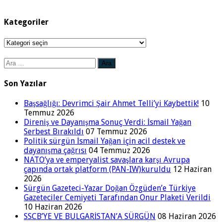
Kategoriler
Kategoriler
Arama:
Son Yazılar
Başsağlığı: Devrimci Şair Ahmet Telli’yi Kaybettik!
10
Temmuz 2026
Direniş ve Dayanışma Sonuç Verdi: İsmail Yağan
Serbest Bırakıldı
07 Temmuz 2026
Politik sürgün İsmail Yağan için acil destek ve
dayanışma çağrısı
04 Temmuz 2026
NATO’ya ve emperyalist savaşlara karşı Avrupa
çapında ortak platform (PAN-IW)kuruldu
12 Haziran
2026
Sürgün Gazeteci-Yazar Doğan Özgüden’e Türkiye
Gazeteciler Cemiyeti Tarafından Onur Plaketi Verildi
10 Haziran 2026
SSCB’YE VE BULGARİSTAN’A SÜRGÜN
08 Haziran 2026