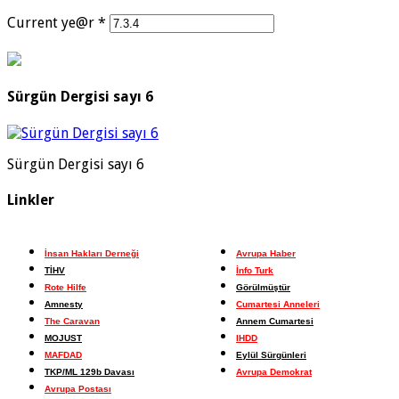
Current ye@r
*
Sürgün Dergisi sayı 6
Sürgün Dergisi sayı 6
Linkler
İnsan Hakları Derneği
Avrupa Haber
TİHV
İnfo Turk
Rote Hilfe
Görülmüştür
Amnesty
Cumartesi Anneleri
The Caravan
Annem Cumartesi
MOJUST
IHDD
MAFDAD
Eylül Sürgünleri
TKP/ML 129b Davası
Avrupa Demokrat
Avrupa Postası