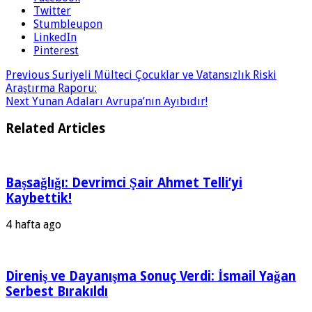
Twitter
Stumbleupon
LinkedIn
Pinterest
Previous
Suriyeli Mülteci Çocuklar ve Vatansızlık Riski
Araştırma Raporu:
Next
Yunan Adaları Avrupa’nın Ayıbıdır!
Related Articles
Başsağlığı: Devrimci Şair Ahmet Telli’yi
Kaybettik!
4 hafta ago
Direniş ve Dayanışma Sonuç Verdi: İsmail Yağan
Serbest Bırakıldı