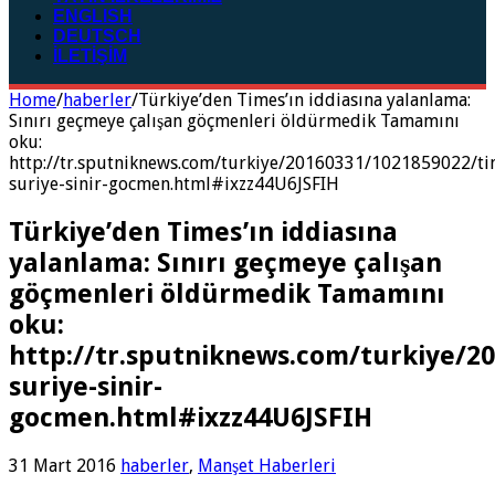
ENGLISH
DEUTSCH
İLETİŞİM
Home
/
haberler
/
Türkiye’den Times’ın iddiasına yalanlama:
Sınırı geçmeye çalışan göçmenleri öldürmedik Tamamını
oku:
http://tr.sputniknews.com/turkiye/20160331/1021859022/ti
suriye-sinir-gocmen.html#ixzz44U6JSFIH
Türkiye’den Times’ın iddiasına
yalanlama: Sınırı geçmeye çalışan
göçmenleri öldürmedik Tamamını
oku:
http://tr.sputniknews.com/turkiye/2
suriye-sinir-
gocmen.html#ixzz44U6JSFIH
31 Mart 2016
haberler
,
Manşet Haberleri