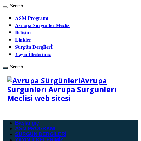
ASM Programı
Avrupa Sürgünler Meclisi
İletişim
Linkler
Sürgün Dergİlerİ
Yayın İlkelerimiz
Avrupa
Sürgünleri Avrupa Sürgünleri
Meclisi web sitesi
Başlangıç
ASM PROGRAMI
SÜRGÜN DERGİLERİ
YAYIN İLKELERİMİZ