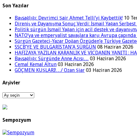
Son Yazılar
Başsağlığı: Devrimci Şair Ahmet Telli’yi Kaybettik!
10 T
Direniş ve Dayanışma Sonuç Verdi: İsmail Yağan Serbest 
Politik sürgün İsmail Yağan için acil destek ve dayanışm
NATO’ya ve emperyalist savaşlara karşı Avrupa çapınd
Sürgün Gazeteci-Yazar Doğan Özgüden’e Türkiye Gazetec
SSCB’YE VE BULGARİSTAN’A SÜRGÜN
08 Haziran 2026
HAFIZAYA YAZILAN KARANLIK VE VİCDANIN YANITI : HA
Başsağlığı: Sürgünde Anne Acısı…
03 Haziran 2026
Cemal Kemal Altun
03 Haziran 2026
GÖÇMEN KUŞLARI!…/ Ozan Şiar
03 Haziran 2026
Arşivler
Arşivler
Sempozyum