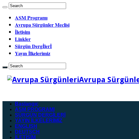
ASM Programı
Avrupa Sürgünler Meclisi
İletişim
Linkler
Sürgün Dergİlerİ
Yayın İlkelerimiz
Avrupa Sürgünler
Başlangıç
ASM PROGRAMI
SÜRGÜN DERGİLERİ
YAYIN İLKELERİMİZ
ENGLISH
DEUTSCH
İLETİŞİM