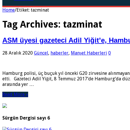
Home
/
Etiket:
tazminat
Tag Archives:
tazminat
ASM üyesi gazeteci Adil Yiğit’e, Hambu
28 Aralık 2020
Güncel
,
haberler
,
Manşet Haberleri
0
Hamburg polisi, üç buçuk yıl önceki G20 zirvesine alınmayan
etti. Gazeteci Adil Yiğit, 8 Temmuz 2017’de Hamburg’da düze
arasında yer …
Read More »
Sürgün Dergisi sayı 6