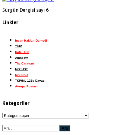
Sürgün Dergisi sayı 6
Linkler
İnsan Hakları Derneği
TİHV
Rote Hilfe
Amnesty
The Caravan
MOJUST
MAFDAD
TKP/ML 129b Davası
Avrupa Postası
Kategoriler
Kategoriler
Arama: